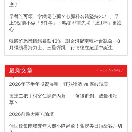
應了
早餐吃可頌、拿鐵傷心臟？心臟科名醫堅持20年、早
上9點前不做「5件事」：喝咖啡前先喝「這1杯」更護
心
韓股陷恐慌情緒暴跌43%，謝金河揭南韓社會亂象…8
月繼續看海力士、三星彈跳：行情總在絕望中誕生
最新文章
/ HOT NEWS /
2026年下半年投資展望：狂熱漲勢 vs 嚴峻現實
友達二把手柯富仁裸辭內幕！「落後群創」成最後稻
草？
2026前進大南方論壇
佳世達集團艦隊無人機小隊起飛！鎖定美日頂級客戶切