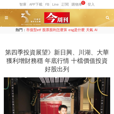
0
熱門：
市值型etf
股票股利怎麼算
esg是什麼
天氣
AI
第四季投資展望》新日興、川湖、大華
獲利增財務穩 年底行情 十檔價值投資
好股出列