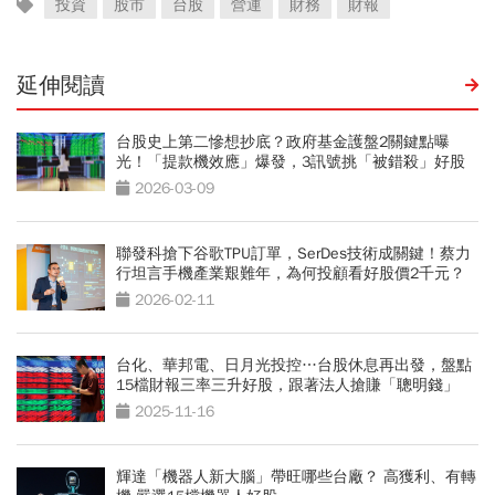
投資
股市
台股
營運
財務
財報
延伸閱讀
台股史上第二慘想抄底？政府基金護盤2關鍵點曝
光！「提款機效應」爆發，3訊號挑「被錯殺」好股
2026-03-09
聯發科搶下谷歌TPU訂單，SerDes技術成關鍵！蔡力
行坦言手機產業艱難年，為何投顧看好股價2千元？
2026-02-11
台化、華邦電、日月光投控…台股休息再出發，盤點
15檔財報三率三升好股，跟著法人搶賺「聰明錢」
2025-11-16
輝達「機器人新大腦」帶旺哪些台廠？ 高獲利、有轉