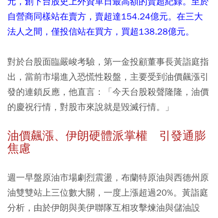
元，創下台股史上外資單日最高額的賣超紀錄。至於
自營商同樣站在賣方，賣超達154.24億元。在三大
法人之間，僅投信站在買方，買超138.28億元。
對於台股面臨嚴峻考驗，第一金投顧董事長黃詣庭指
出，當前市場進入恐慌性殺盤，主要受到油價飆漲引
發的連鎖反應，他直言：「今天台股殺聲隆隆，油價
的慶祝行情，對股市來說就是毀滅行情。」
油價飆漲、伊朗硬體派掌權 引發通膨
焦慮
週一早盤原油市場劇烈震盪，布蘭特原油與西德州原
油雙雙站上三位數大關，一度上漲超過20%。黃詣庭
分析，由於伊朗與美伊聯隊互相攻擊煉油與儲油設