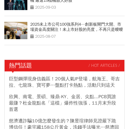
機 嚴選15檔機器人好股
2025-09-03
2025未上市公司100強系列4—創新板閘門大開、市
場資金高度關注！未上市好股的亮度，不再只是曖曖
內含光
2025-08-07
熱門話題
/ HOT ARTICLES /
巨型鋼彈現身信義區！20個人氣IP登場，航海王、哥吉
拉、七龍珠、寶可夢…盤點打卡熱點，活動只到這天
欣興、南電、景碩、臻鼎-KY、金居、尖點...PCB買誰
最賺？杜金龍點名「這檔」爆炸性強漲，11月末升段
首選
慈濟遭詐騙10億怎麼發生的？陳昱瑄律師見證嚴下跪
博信任！豪宅藏158公斤黃金，洗錢手法曝光…慈濟回