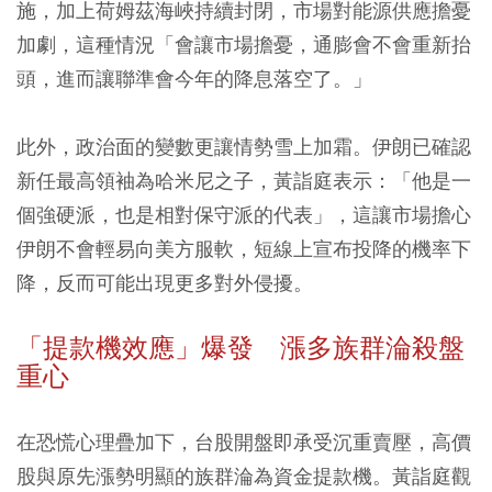
施，加上荷姆茲海峽持續封閉，市場對能源供應擔憂
加劇，這種情況「會讓市場擔憂，通膨會不會重新抬
頭，進而讓聯準會今年的降息落空了。」
此外，政治面的變數更讓情勢雪上加霜。伊朗已確認
新任最高領袖為哈米尼之子，黃詣庭表示：「他是一
個強硬派，也是相對保守派的代表」，這讓市場擔心
伊朗不會輕易向美方服軟，短線上宣布投降的機率下
降，反而可能出現更多對外侵擾。
「提款機效應」爆發 漲多族群淪殺盤
重心
在恐慌心理疊加下，台股開盤即承受沉重賣壓，高價
股與原先漲勢明顯的族群淪為資金提款機。黃詣庭觀