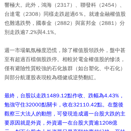
響極大。此外，鴻海（2317）、聯發科（2454）、
台達電（2308）同樣走跌超過6％。就連金融權值股
也難逃跌勢，國泰金（2882）與富邦金（2881）分
別走跌逾7.2%與4.1%。
週一市場氣氛極度恐慌，除了權值股領跌外，盤中甚
至有超過百檔個股跌停。相較於電金權值股的慘淡，
僅有避險性質較強的石化族群（如台塑化、中石化）
與部分航運股表現較為穩健或逆勢翻紅。
最終，台股以走跌1489.12點作收、跌幅為4.43%，
勉強守住32000點關卡，收在32110.42點。在盤後
觀察三大法人的動態，可發現造成週一台股大跌的主
要原因就是外資，外資週一在台股大賣逾1208億