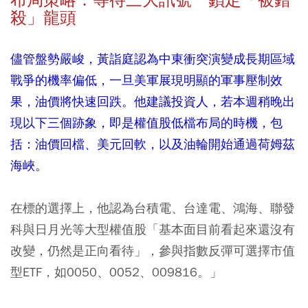
布局策略：等待三大訊號 鎖定「被錯
殺」龍頭
儘管盤勢嚴峻，黃詣庭認為中東衝突演變成長期區域
戰爭的機率偏低，一旦美軍展現明顯的軍事壓制效
果，油價將快速回跌。他建議投資人，若本週稍晚出
現以下三個跡象，即是權值股低檔布局的時機，包
括：油價回檔、美元回軟，以及油輪開始通過荷姆茲
海峽。
在標的選擇上，他認為台積電、台達電、鴻海、聯發
科與日月光等大型權值股「基本面目前看起來還沒有
改變，仍然是正向看待」，參與指數反彈可選擇市值
型ETF，如0050、0052、009816。」