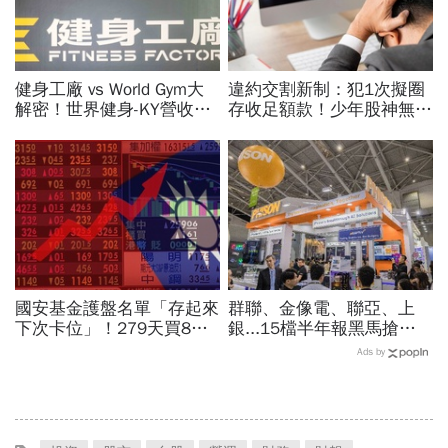
健身工廠 vs World Gym大
違約交割新制：犯1次擬圈
解密！世界健身-KY營收大
存收足額款！少年股神無本
勝，獲利卻輸給柏文？教練
當沖翻車、前7月飆百億…
課、會籍…誰才是真正賺錢
違約交割後果「想貸款都
金雞母？
難」
國安基金護盤名單「存起來
群聯、金像電、聯亞、上
下次卡位」！279天買8檔
銀...15檔半年報黑馬搶先
翻倍賺百億：鴻海、台達
卡位！分析師揭選股4指
Ads by
電...唯一金融股是它
標...真能複製鈺創、晶豪科
噴一波？