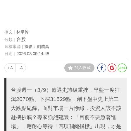
林韋伶
台股
攝影：劉咸昌
2026-03-09 14:48
+A
-A
加入收藏
台股週一（3/9）遭遇史詩級重挫，早盤一度狂
瀉2070點、下探31529點，創下盤中史上第二
大跌點紀錄。面對市場一片慘綠，投資人該不該
趁機抄底？專家強烈建議：「目前不要急著進
場」，應耐心等待「四項關鍵指標」出現，才是