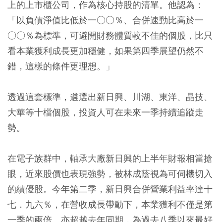
上的上市櫃公司，作為核心持股的清單。他認為：
「以負債淨值比低於一○○％、合併速動比高於一
○○％為標準，可避開財務體質較不佳的個股，比只
看本業獲利成長更加穩健，如果第四季展望仍然不
錯，這樣的條件更理想。」
透過這套標準，遴選出新日興、川湖、東洋、晶技、
大華等十檔個股，投資人可在未來一季持續追蹤走
勢。
在電子族群中，軸承大廠新日興的上半年財報相當搶
眼，近來股價也表現強勢，被林成蔭視為可伺機切入
的績優股。今年第二季，新日興合併營業利益率達十
七．九六％，在營收成長帶動下，本業獲利不僅是第
一季的兩倍、亦超越去年同期，為過去八季以來最好