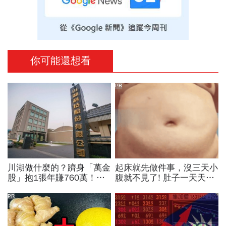
你可能還想看
PR
川湖做什麼的？躋身「萬金
起床就先做件事，沒三天小
股」抱1張年賺760萬！傳
腹就不見了! 肚子一天天變
產鐵工廠如何翻身「只有兩
小！
根鐵憑什麼賣這麼貴」？
PR