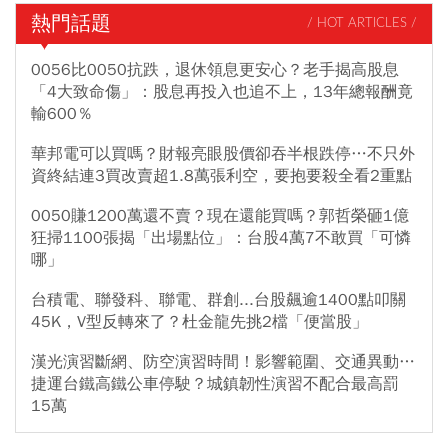
熱門話題
/ HOT ARTICLES /
0056比0050抗跌，退休領息更安心？老手揭高股息
「4大致命傷」：股息再投入也追不上，13年總報酬竟
輸600％
華邦電可以買嗎？財報亮眼股價卻吞半根跌停…不只外
資終結連3買改賣超1.8萬張利空，要抱要殺全看2重點
0050賺1200萬還不賣？現在還能買嗎？郭哲榮砸1億
狂掃1100張揭「出場點位」：台股4萬7不敢買「可憐
哪」
台積電、聯發科、聯電、群創...台股飆逾1400點叩關
45K，V型反轉來了？杜金龍先挑2檔「便當股」
漢光演習斷網、防空演習時間！影響範圍、交通異動…
捷運台鐵高鐵公車停駛？城鎮韌性演習不配合最高罰
15萬