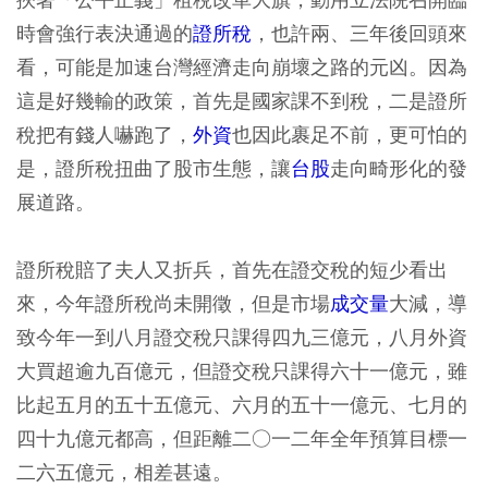
時會強行表決通過的
證所稅
，也許兩、三年後回頭來
看，可能是加速台灣經濟走向崩壞之路的元凶。因為
這是好幾輸的政策，首先是國家課不到稅，二是證所
稅把有錢人嚇跑了，
外資
也因此裹足不前，更可怕的
是，證所稅扭曲了股市生態，讓
台股
走向畸形化的發
展道路。
證所稅賠了夫人又折兵，首先在證交稅的短少看出
來，今年證所稅尚未開徵，但是市場
成交量
大減，導
致今年一到八月證交稅只課得四九三億元，八月外資
大買超逾九百億元，但證交稅只課得六十一億元，雖
比起五月的五十五億元、六月的五十一億元、七月的
四十九億元都高，但距離二○一二年全年預算目標一
二六五億元，相差甚遠。