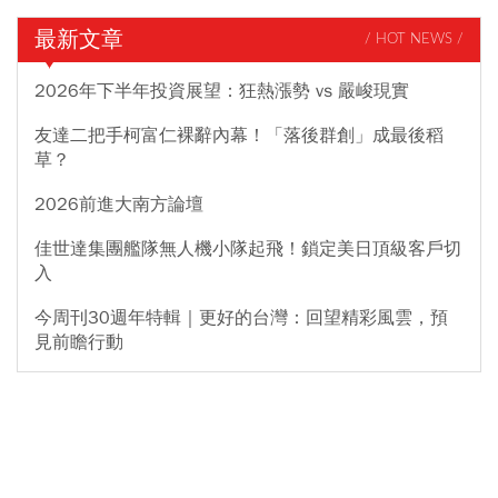
最新文章
/ HOT NEWS /
2026年下半年投資展望：狂熱漲勢 vs 嚴峻現實
友達二把手柯富仁裸辭內幕！「落後群創」成最後稻
草？
2026前進大南方論壇
佳世達集團艦隊無人機小隊起飛！鎖定美日頂級客戶切
入
今周刊30週年特輯｜更好的台灣：回望精彩風雲，預
見前瞻行動