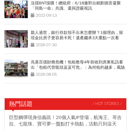
沒擋BNT採購！總統府：6/18邀郭台銘劉德音凝聚
「同島一命」共識、還與證嚴視訊
2022-09-13
親人過世，銀行存款領不出來怎麼辦？1個理由，留
現金比房子更容易卡死！遺產繼承3大重點一次看
2026-07-30
兆基百億財務危機！包租教母4年前收到房東私訊看
出「包租代管龍頭岌岌可危」：為何租約越多，風險
越高？
2026-08-05
熱門話題
/ HOT STORIES /
巨型鋼彈現身信義區！20個人氣IP登場，航海王、哥吉
拉、七龍珠、寶可夢…盤點打卡熱點，活動只到這天