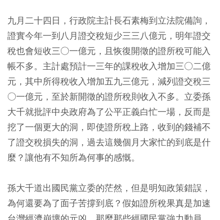
九月二十四日，行政院主計長石素梅到立法院備詢，
證實今年一到八月證交稅短少三三八億元，明年證交
稅也會短收三○一億元，且恢復開徵的證所稅可能入
帳不多。主計處預計一三年的課稅收入增加三○二億
元，其中所得稅收入增加五九三億元，減列證交稅三
○一億元，至於新開徵的證所稅則收入不多。立委孫
大千就批評中央政府為了公平正義白忙一場，反而是
挖了一個更大的洞，即使證所稅上路，收到的錢補不
了證交稅損失的洞，過去這幾個月大家忙的到底是什
麼？讓他有不知所為何事的感慨。
孫大千道出國民黨立委的茫然，但是明知政策錯誤，
為何還要為了面子苦撐到底？假如證所稅果真是加速
台灣經濟崩壞的元凶，那麼那些經國民黨強力動員、