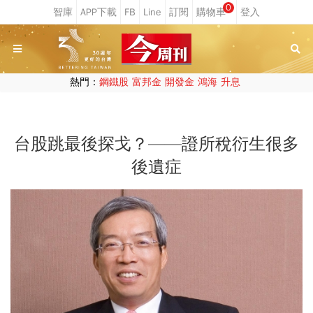
0
熱門：
鋼鐵股
富邦金
開發金
鴻海
升息
台股跳最後探戈？——證所稅衍生很多
後遺症