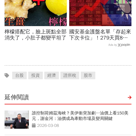
檸檬搭配它，臉上斑點全部
國安基金護盤名單「存起來
消失了，小肚子都變平坦了
下次卡位」！279天買8檔
翻倍賺百億：鴻海、台達
Ads by
電...唯一金融股是它
台股
投資
經濟
證所稅
股市
延伸閱讀
誰控制荷姆茲海峽？美伊衝突加劇…油價上看150美
元，謝金河：油價成為牽動市場及變局關鍵
2026-03-08