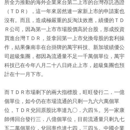
所全力推動的海外企業來台第二上市的台灣存託憑證
（ＴＤＲ），這一年來居然連一家新上市的申請案也
沒有。而且，造成極嚴重的反淘汰效應，績優的ＴＤ
Ｒ公司，因為第一上市市場股價高於台股，形成投資
買進台灣ＴＤＲ，並拿回第一上市兌換母股的套利操
作，結果像南非在台掛牌的萬宇科技、新加坡績優公
司超級集團，都因為流通量不足一千萬個單位，萬宇
科技已在今年八月二十八日終止上市，超級集團也預
計在十一月下市。
而ＴＤＲ市場剩下的兩大指標股，旺旺發行二．一億
個單位，如今仍在市場流通的只剩一九六六萬個單
位，ＴＤＲ兌回原股比率達九○．六四％。另一家康
師傅回台發行三．八億個單位，目前流通量只剩九七
五二萬個單位，兌回率也達七四．三四％。中國企業