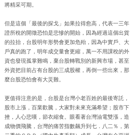
將精采可期。
但是這個「最後的探戈」如果拉得愈高，代表一三年
證所稅的開徵恐怕是悲慘的開始，因為經過這個出貨
的拉抬，台股明年形勢會更加危殆，因為中實戶、大
戶真的跑了，明年成交量會更縮，萬一不用課稅的外
資也發現孤掌難鳴，棄台股轉戰別的新興市場，甚至
外資把目前占有台股的三成股權，再倒一些出來，那
麼台股恐怕會有大災難。
更值得注意的是，台股是台灣小老百姓的最後寄託，
股市上漲，百業歡騰，大家對未來充滿希望；股市下
挫，人心悲嘆，節衣縮食。眼看著台灣油電雙漲，造
成物價飛騰，台灣的痛苦指數飆升到七．八二％，第