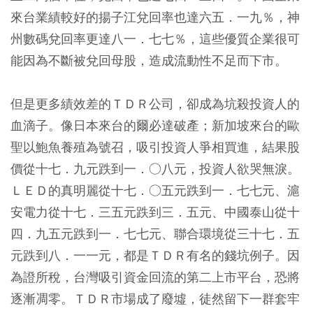
來台業績較好的揚子江兌回率也達六五．一九％，神
州數碼兌回率更達八一．七七％，這些優質企業很可
能因為不斷被兌回母股，造成流動性不足而下市。
但是更多績效差的ＴＤＲ公司，卻成為坑殺投資人的
血滴子。像日本來台的爾必達破產；新加坡來台的歐
聖以鮑魚養殖為號召，吸引投資人爭相買進，結果股
價從十七．九元跌到一．○八元，投資人欲哭無淚。
ＬＥＤ的真明麗從十七．○五元跌到一．七七元、滬
安電力從十七．三五元跌到三．五元、中國泰山從十
四．九五元跌到一．七七元、聯合環境從三十七．五
元跌到八．一一元，都是ＴＤＲ有名的錢坑例子。因
為證所稅，台灣吸引資金回流的第二上市平台，恐將
逐漸凋零。ＴＤＲ市場成了廢墟，徒然留下一群套牢