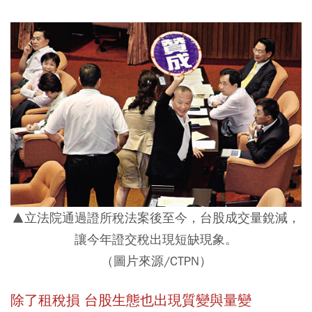
▲立法院通過證所稅法案後至今，台股成交量銳減，
讓今年證交稅出現短缺現象。
（圖片來源/CTPN）
除了租稅損 台股生態也出現質變與量變