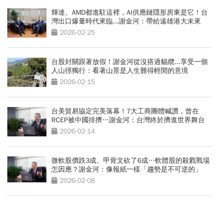
輝達、AMD都進駐這裡，AI供應鏈隱形房東是它！台
灣出口爆量時代來臨...謝金河：帶給遠雄港大未來
2026-02-25
台股封關跟著放假！謝金河從沒搭過貓纜...享受一個
人山徑獨行：看著山景是人生難得輕閒的意境
2026-02-15
台美貿易協定完美落幕！7大工商團體喊讚，曾在
RCEP被中國排擠…謝金河：台灣終於擠進世界舞台
2026-02-14
微軟股價跌3成、甲骨文砍了6成…軟體股的殺戮戰場
怎因應？謝金河：像報紙一樣「趨勢是不可逆的」
2026-02-08