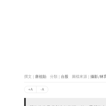
唐祖貽
台股
攝影/林
+A
-A