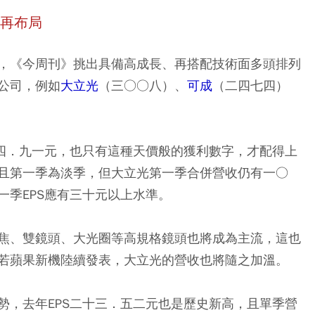
回再布局
，《今周刊》挑出具備高成長、再搭配技術面多頭排列
公司，例如
大立光
（三○○八）、
可成
（二四七四）
四四．九一元，也只有這種天價般的獲利數字，才配得上
且第一季為淡季，但大立光第一季合併營收仍有一○
一季EPS應有三十元以上水準。
焦、雙鏡頭、大光圈等高規格鏡頭也將成為主流，這也
若蘋果新機陸續發表，大立光的營收也將隨之加溫。
勢，去年EPS二十三．五二元也是歷史新高，且單季營