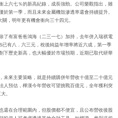
衝上六七％的新高紀錄，成長強勁。公司樂觀指出，雖
優於第一季，而且未來金屬機殼滲透率還會持續提升。
元大關，明年更有機會衝向三十四元。
除了有富爸爸鴻海（二三一七）加持，去年併入瑞祺電
PS已有八．六三元，稅後純益年增率將近六成，第一季
創下歷史新高，也大幅優於市場預期，近期已取代研華
。
，未來主要策略，就是持續購併年營收十億至二十億元
法人預估，樺漢今年營收可望挑戰百億元，全年獲利突
三大。
也還在合理範圍內，但股價都不便宜，且公布營收後股