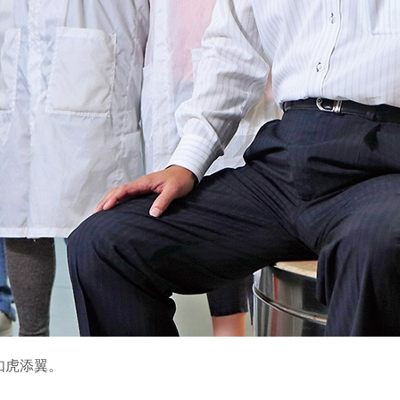
如虎添翼。