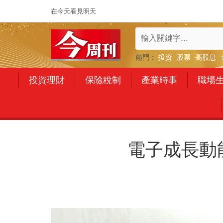
在今天看見明天
熱門：
投資
股票
高股息
投資理財
保險稅制
產業時事
職場
電子成長動能