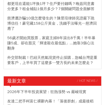
都更現在還能1坪換1坪？住戶要付錢嗎？晚簽同意書
分更多？租金補貼1個月多少？7個關鍵問題全面解答
慈濟遭詐騙10億怎麼發生的？陳昱瑄律師見證嚴下跪
博信任！豪宅藏158公斤黃金，洗錢手法曝光…慈濟回
應了
56歲才開始買股票，家庭主婦8年滾出8千萬！半年暴
賺5成、卻在股災「輝達殺在最低點」...她靠3個心法
翻身
外交部制裁！巴紐天然氣現貨停止採購，急喊台灣是重
要客戶，上半年買了這麼多…雙方長約未來怎麼走？
最新文章
/ HOT NEWS /
2026年下半年投資展望：狂熱漲勢 vs 嚴峻現實
友達二把手柯富仁裸辭內幕！「落後群創」成最後稻