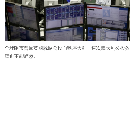
全球匯市曾因英國脫歐公投而秩序大亂，這次義大利公投效
應也不能輕忽。