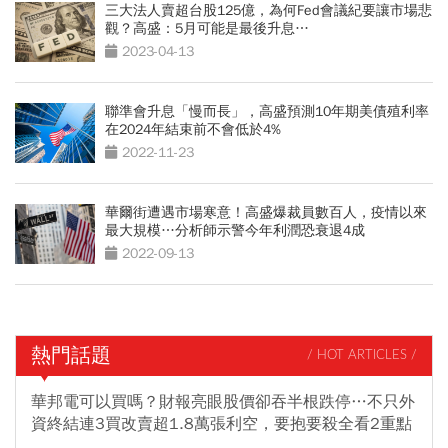
三大法人賣超台股125億，為何Fed會議紀要讓市場悲
觀？高盛：5月可能是最後升息…
2023-04-13
聯準會升息「慢而長」，高盛預測10年期美債殖利率
在2024年結束前不會低於4%
2022-11-23
華爾街遭遇市場寒意！高盛爆裁員數百人，疫情以來
最大規模…分析師示警今年利潤恐衰退4成
2022-09-13
熱門話題
/ HOT ARTICLES /
華邦電可以買嗎？財報亮眼股價卻吞半根跌停…不只外
資終結連3買改賣超1.8萬張利空，要抱要殺全看2重點