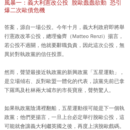
風暴一：義大利憲改公投 脫歐蠢蠢欲動 恐引
爆二次歐債危機
答案，源自一場公投。今年十月，義大利政府即將舉
行憲政改革公投，總理倫齊（Matteo Renzi）揚言，
若公投不過關，他就要辭職負責，因此這次公投，無
異於對執政黨的信任投票。
然而，聲望最接近執政黨的新興政黨「五星運動」，
是立場傾右、反對歐盟一體化的代表，該黨先前已拿
下羅馬及杜林兩大城市的市長寶座，聲勢驚人。
如果執政黨陰溝裡翻船，五星運動很可能是下一個執
政黨；他們更揚言，一旦上台必定舉行脫歐公投，這
可能就會讓義大利繼英國之後，再度上演脫歐戲碼。