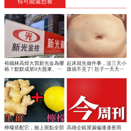
你可能還想看
PR
裕鐵林高煌大買新光金為哪
起床就先做件事，沒三天小
樁？默默成第9大股東、持
腹就不見了! 肚子一天天變
股傳逼4％威脅第一大股東
小！
新光醫院！
PR
檸檬搭配它，臉上斑點全部
高雄企銀屋漏偏逢連夜雨