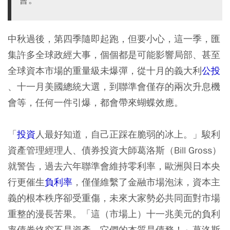
中秋過後，第四季隨即起跑，但要小心，這一季，匯
集許多全球政經大事，個個都是可能影響局部、甚至
全球資本市場的重量級未爆彈，從十月的義大利
公投
、十一月美國總統大選，到聯準會僅存的兩次升息機
會等，任何一件引爆，都會帶來蝴蝶效應。
「
投資
人最好知道，自己正踩在脆弱的冰上。」駿利
資產管理經理人、債券投資大師葛洛斯（Bill Gross）
就警告，過去六年聯準會維持零利率，歐洲與日本央
行更催生
負利率
，僅僅維繫了金融市場泡沫，資本主
義的根本秩序卻受重傷，未來大家勢必共同面對市場
重整的漫長苦果。「這（市場上）十一兆美元的負利
率債券終究不是資產，它們的本質是債務！」葛洛斯