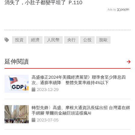
消失了，小肚子都變平坦了
P.110
Ads by
投資
經濟
人民幣
央行
公投
脫歐
延伸閱讀
高盛修正2024年美國經濟展望》聯準會至少降息四
次、通膨率續降 整體失業率維持4%以下
2023-12-29
轉型先鋒〉高盛、摩根大通資訊長猛出招 台灣還在綁
手綁腳 華爾街金融巨頭這樣瘋AI
2023-07-05