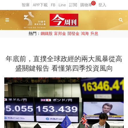
0
熱門：
鋼鐵股
富邦金
開發金
鴻海
升息
年底前，直撲全球政經的兩大風暴從高
盛關鍵報告 看懂第四季投資風向