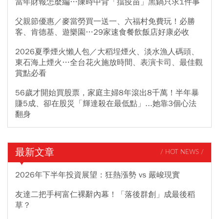
當年財報怎麼編…陳時中背「擋疫苗」黑鍋只求1件事
父親節優惠／麥當勞買一送一、六福村免費玩！必勝
客、肯德基、遊樂園…29家速食餐飲飯店好康必收
2026夏季煙火懶人包／大稻埕煙火、淡水漁人碼頭、
東石海上煙火…全台花火施放時間、表演卡司、最佳觀
賞點必看
56歲才開始買股票，家庭主婦8年滾出8千萬！半年暴
賺5成、卻在股災「輝達殺在最低點」...她靠3個心法
翻身
最新文章
/ HOT NEWS /
2026年下半年投資展望：狂熱漲勢 vs 嚴峻現實
友達二把手柯富仁裸辭內幕！「落後群創」成最後稻
草？