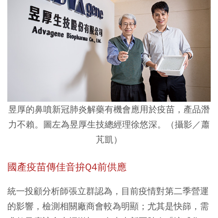
昱厚的鼻噴新冠肺炎解藥有機會應用於疫苗，產品潛
力不賴。圖左為昱厚生技總經理徐悠深。（攝影／蕭
芃凱）
國產疫苗傳佳音拚Q4前供應
統一投顧分析師張立群認為，目前疫情對第二季營運
的影響，檢測相關廠商會較為明顯；尤其是快篩，需