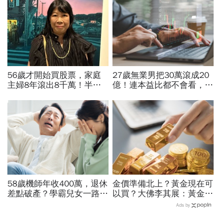
56歲才開始買股票，家庭
27歲無業男把30萬滾成20
主婦8年滾出8千萬！半年
億！連本益比都不會看，氣
暴賺5成、卻在股災「輝達
死一堆金融專家…財產5年
殺在最低點」...她靠3個心
翻1萬倍的秘訣「年輕又
法翻身
窮」
58歲機師年收400萬，退休
金價準備北上？黃金現在可
差點破產？學霸兒女一路私
以買？大佛李其展：黃金價
校、每月5萬學費掏空存
格摸到4300美元是好事！
Ads by
款：賺再多都可能被三座大
瑞銀3理由喊5000美元不遠