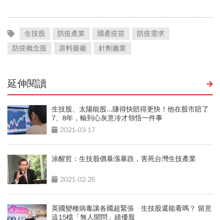
山壓垮
了
生技股
防疫產業
國產疫苗
防疫需求
防疫概念股
原料藥廠
針劑廠業
延伸閱讀
生技股、太陽能股...賺得快賠得更快！他在股市賠了
7、8年，輸到心灰意冷才領悟一件事
2021-03-17
涂醒哲：生技股價暴漲暴跌，害死台灣生技產業
2021-02-26
英國變種病毒讓各國超緊張 生技股還能看嗎？ 留意
這15檔「無人聞問」績優股