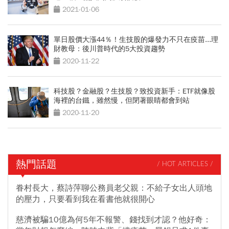
2021-01-06
單日股價大漲44％！生技股的爆發力不只在疫苗...理
財教母：後川普時代的5大投資趨勢
2020-11-22
科技股？金融股？生技股？致投資新手：ETF就像股
海裡的台鐵，雖然慢，但閉著眼睛都會到站
2020-11-20
熱門話題
/ HOT ARTICLES /
眷村長大，蔡詩萍聊公務員老父親：不給子女出人頭地
的壓力，只要看到我在看書他就很開心
慈濟被騙10億為何5年不報警、錢找到才認？他好奇：