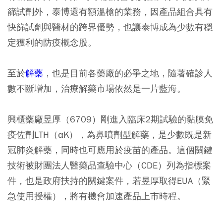
篩試劑外，泰博還有額溫槍的業務，因產品組合具有
快篩試劑與醫材的跨界優勢，也讓泰博成為少數有穩
定獲利的防疫概念股。
至於
解藥
，也是目前各藥廠的必爭之地，隨著確診人
數不斷增加，治療解藥市場依然是一片藍海。
興櫃藥廠昱厚（6709）剛進入臨床2期試驗的黏膜免
疫佐劑LTH（αK），為鼻噴劑型解藥，是少數既是新
冠肺炎解藥，同時也可應用於疫苗的產品。這個關鍵
技術被財團法人醫藥品查驗中心（CDE）列為指標案
件，也是政府扶持的關鍵案件，若昱厚取得EUA（緊
急使用授權），將有機會加速產品上市時程。