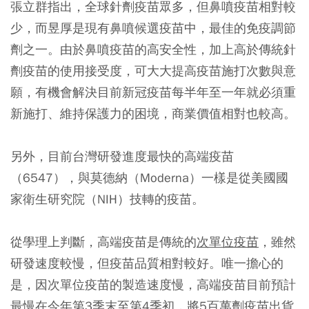
張立群指出，全球針劑疫苗眾多，但鼻噴疫苗相對較
少，而昱厚是現有鼻噴候選疫苗中，最佳的免疫調節
劑之一。由於鼻噴疫苗的高安全性，加上高於傳統針
劑疫苗的使用接受度，可大大提高疫苗施打次數與意
願，有機會解決目前新冠疫苗每半年至一年就必須重
新施打、維持保護力的困境，商業價值相對也較高。
另外，目前台灣研發進度最快的高端疫苗
（6547），與莫德納（Moderna）一樣是從美國國
家衛生研究院（NIH）技轉的疫苗。
從學理上判斷，高端疫苗是傳統的
次單位疫苗
，雖然
研發速度較慢，但疫苗品質相對較好。唯一擔心的
是，因次單位疫苗的製造速度慢，高端疫苗目前預計
最慢在今年第3季末至第4季初，將5百萬劑疫苗出貨