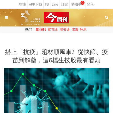
0
熱門：
鋼鐵股
富邦金
開發金
鴻海
升息
搭上「抗疫」題材順風車》從快篩、疫
苗到解藥，這6檔生技股最有看頭