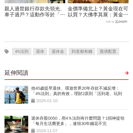
親人過世銀行存款先領光、
金價準備北上？黃金現在可
車子過戶？這動作等於「叫
以買？大佛李其展：黃金價
國稅局來查」，踩3大地雷
格摸到4300美元是好事！
Ads by
恐背官司！財產正確處理流
瑞銀3理由喊5000美元不遠
程
了
4%法則
退休
退休金
到老都有錢
股債配置
延伸閱讀
他45歲提早退休、環遊世界20年存款不減反增：
「4%法則」真的有效，理財2原則「活到老、玩到
老」
2025-01-10
退休存股0050，用4％法則有什麼問題？1招神提領
「每月生活費更多」，連領30年錢花不完
2024-11-07