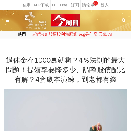
0
熱門：
市值型etf
股票股利怎麼算
esg是什麼
天氣
AI
退休金存1000萬就夠？4％法則的最大
問題！提領率要降多少、調整股債配比
有解？4套劇本演練，到老都有錢