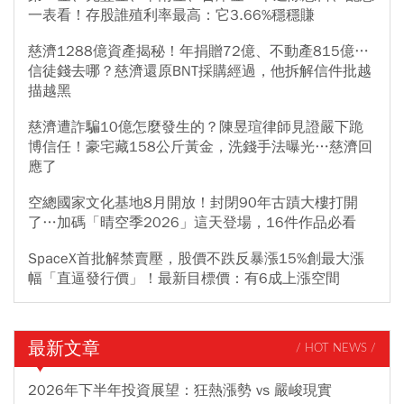
一表看！存股誰殖利率最高：它3.66%穩穩賺
慈濟1288億資產揭秘！年捐贈72億、不動產815億…
信徒錢去哪？慈濟還原BNT採購經過，他拆解信件批越
描越黑
慈濟遭詐騙10億怎麼發生的？陳昱瑄律師見證嚴下跪
博信任！豪宅藏158公斤黃金，洗錢手法曝光…慈濟回
應了
空總國家文化基地8月開放！封閉90年古蹟大樓打開
了…加碼「晴空季2026」這天登場，16件作品必看
SpaceX首批解禁賣壓，股價不跌反暴漲15%創最大漲
幅「直逼發行價」！最新目標價：有6成上漲空間
最新文章
/ HOT NEWS /
2026年下半年投資展望：狂熱漲勢 vs 嚴峻現實