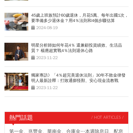
45歲上班族預計60歲退休，月花5萬、每年出國1次，
要準備多少退休金？用4％法則和4個步驟估算
2024-08-19
明星分析師如何年花4％ 還兼顧投資績效、生活品
質？ 楊應超實戰4％法則退休心路
2023-11-22
獨家專訪》「4％超完美退休法則」30年不敗金律發
明人最新詮釋：打敗通膨怪獸、安心現金流教戰
2023-11-22
熱門話題
/ HOT ARTICLES /
第一金、兆豐金、華南金、合庫金…本週除息日、配息