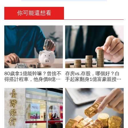
你可能還想看
80歲拿1億能幹嘛？曾捨不
存房vs.存股，哪個好？白
得搭計程車，他身價8億後
手起家翻身1億富豪親授：
醒悟「40~60歲是花錢黃金
我認識的有錢人100%都靠
期」：這3件事花錢別手軟
「它」致富