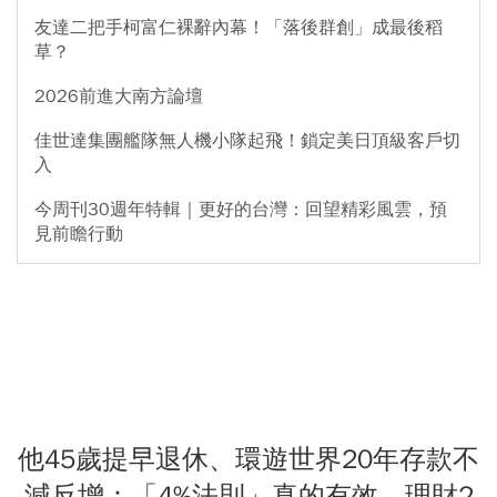
友達二把手柯富仁裸辭內幕！「落後群創」成最後稻
草？
2026前進大南方論壇
佳世達集團艦隊無人機小隊起飛！鎖定美日頂級客戶切
入
今周刊30週年特輯｜更好的台灣：回望精彩風雲，預
見前瞻行動
他45歲提早退休、環遊世界20年存款不
減反增：「4%法則」真的有效，理財2