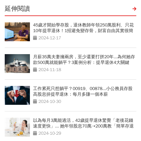
延伸閱讀
45歲才開始學存股，退休教師年領250萬股利、只花
10年提早退休！1招避免變存骨，財富自由其實很簡
單
2024-12-17
月薪35萬夫妻擁兩房，至少還要打拼20年...為何她存
款500萬就能躺平？3案例分析：提早退休4大關鍵
2024-11-18
工作累死只想躺平？00919、00878...小公務員存股
高股息拚提早退休：每月多賺一個本薪
2024-10-30
以為每月3萬能過活，42歲提早退休驚覺「老後花錢
速度更快」... 她年領股息70萬➝200萬教「簡單存退
休金」
2024-10-29