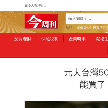
在今天看見明天
熱門：
市值型etf
股票股利
投資理財
保險稅制
產業時事
職場
元大台灣50
能買了