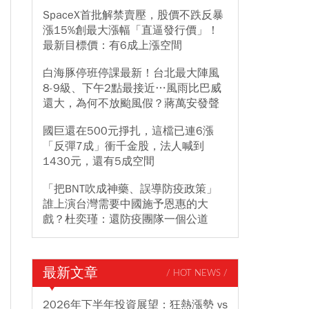
SpaceX首批解禁賣壓，股價不跌反暴
漲15%創最大漲幅「直逼發行價」！
最新目標價：有6成上漲空間
白海豚停班停課最新！台北最大陣風
8-9級、下午2點最接近…風雨比巴威
還大，為何不放颱風假？蔣萬安發聲
國巨還在500元掙扎，這檔已連6漲
「反彈7成」衝千金股，法人喊到
1430元，還有5成空間
「把BNT吹成神藥、誤導防疫政策」
誰上演台灣需要中國施予恩惠的大
戲？杜奕瑾：還防疫團隊一個公道
最新文章
/ HOT NEWS /
2026年下半年投資展望：狂熱漲勢 vs