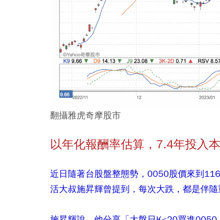
翻攝雅虎奇摩股市
以年化報酬率估算，7.4年投入
近日隨著台股盤整態勢，0050股價來到116
活大叔施昇輝曾提到，每次大跌，都是伴隨
施昇輝說，他分享「大盤日K<20買進00