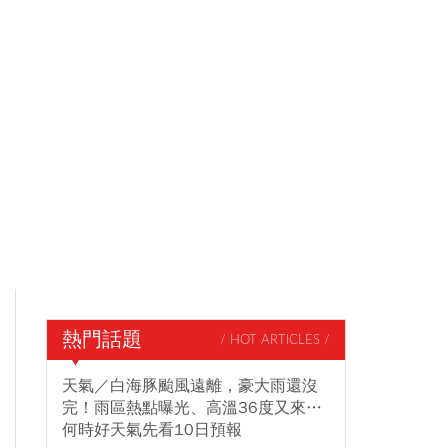
熱門話題
/ HOT ARTICLES /
天氣／白海豚颱風遠離，豪大雨還沒
完！雨區熱點曝光、高溫36度又來…
何時好天氣先看10日預報