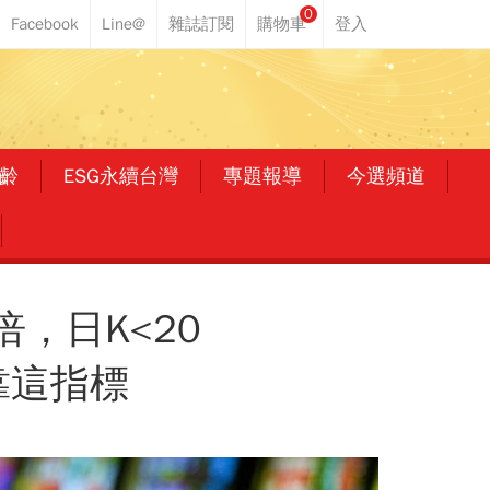
0
齡
ESG永續台灣
專題報導
今選頻道
倍，日K<20
靠這指標