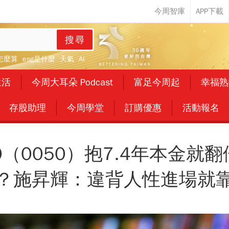
搜尋
怎麼算
esg是什麼
天氣
AI
生活
今周大耳朵 Podcast
富足今周起
幸福熟
存股助理
今周學堂
訂購優惠
活動報名
（0050）抱7.4年本金就翻
？施昇輝：違背人性進場就