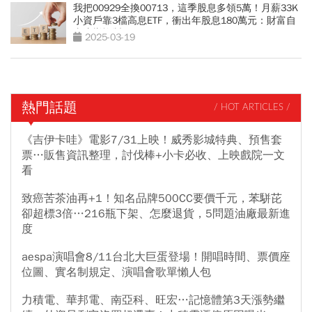
我把00929全換00713，這季股息多領5萬！月薪33K
小資戶靠3檔高息ETF，衝出年股息180萬元：財富自
由這樣複製
2025-03-19
熱門話題
/ HOT ARTICLES /
《吉伊卡哇》電影7/31上映！威秀影城特典、預售套
票…販售資訊整理，討伐棒+小卡必收、上映戲院一文
看
致癌苦茶油再+1！知名品牌500CC要價千元，苯駢芘
卻超標3倍…216瓶下架、怎麼退貨，5問題油廠最新進
度
aespa演唱會8/11台北大巨蛋登場！開唱時間、票價座
位圖、實名制規定、演唱會歌單懶人包
力積電、華邦電、南亞科、旺宏…記憶體第3天漲勢繼