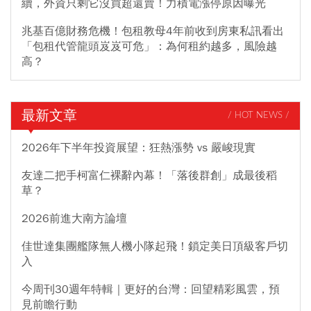
續，外資只剩它沒買超還賣！力積電漲停原因曝光
兆基百億財務危機！包租教母4年前收到房東私訊看出
「包租代管龍頭岌岌可危」：為何租約越多，風險越
高？
最新文章
/ HOT NEWS /
2026年下半年投資展望：狂熱漲勢 vs 嚴峻現實
友達二把手柯富仁裸辭內幕！「落後群創」成最後稻
草？
2026前進大南方論壇
佳世達集團艦隊無人機小隊起飛！鎖定美日頂級客戶切
入
今周刊30週年特輯｜更好的台灣：回望精彩風雲，預
見前瞻行動