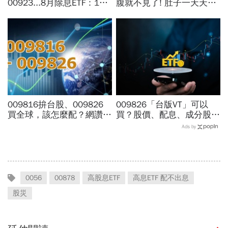
00923...8月除息ETF：14
腹就不見了! 肚子一天天變
檔年化配息率逾10%！配息
小！
金額、最後買進日，如何息
利雙賺
009816拚台股、009826
009826「台版VT」可以
買全球，該怎麼配？網讚
買？股價、配息、成分股…
「最強懶人投資」...為何股
和全球VT哪不同，為何連
Ads by
海老牛說，這種人不適合
周冠男都說009826上市是
買？
邁大步？
0056
00878
高股息ETF
高息ETF 配不出息
股災