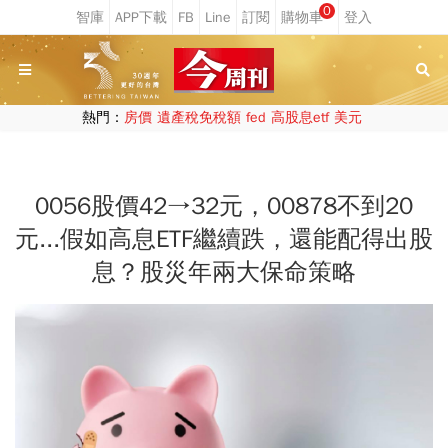
0
熱門：
房價
遺產稅免稅額
fed
高股息etf
美元
0056股價42→32元，00878不到20
元...假如高息ETF繼續跌，還能配得出股
息？股災年兩大保命策略