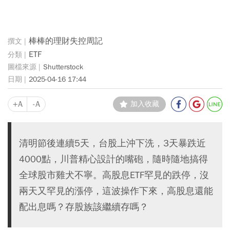
棒棒的理財失控周記
ETF
Shutterstock
2025-04-16 17:44
+A
-A
加入收藏
清明節後連續5天，台股上沖下洗，3天暴跌近
4000點，川普精心設計的嘴砲，隨時隨地搞得
全球股市雞犬不寧。高股息ETF罕見的跌停，沒
兩天又罕見的漲停，這波操作下來，高股息還能
配出息嗎？存股族該繼續存嗎？