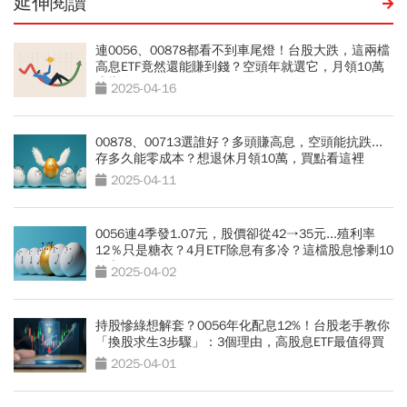
延伸閱讀
連0056、00878都看不到車尾燈！台股大跌，這兩檔
高息ETF竟然還能賺到錢？空頭年就選它，月領10萬
這樣存
2025-04-16
00878、00713選誰好？多頭賺高息，空頭能抗跌...
存多久能零成本？想退休月領10萬，買點看這裡
2025-04-11
0056連4季發1.07元，股價卻從42→35元...殖利率
12％只是糖衣？4月ETF除息有多冷？這檔股息慘剩10
分之1
2025-04-02
持股慘綠想解套？0056年化配息12%！台股老手教你
「換股求生3步驟」：3個理由，高股息ETF最值得買
2025-04-01