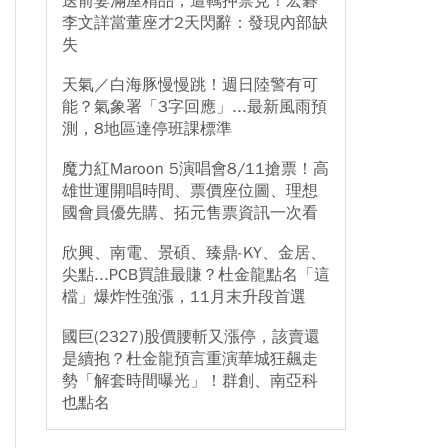
送前妻滿屋精品，遭羈押禁見！宏碁
李文詳當董座才2天閃辭：發現內部缺
失
天氣／白海豚慢慢跳！週日陸警有可
能？氣象署「3字回應」...最新風雨預
測，8地區達停班課標準
魔力紅Maroon 5演唱會8/11搶票！高
雄世運開唱時間、票價座位圖、理想
國會員優先購、拓元售票資訊一次看
欣興、南電、景碩、臻鼎-KY、金居、
尖點...PCB買誰最賺？杜金龍點名「這
檔」爆炸性強漲，11月末升段首選
國巨(2327)股價腰斬又漲停，該賣還
是續抱？杜金龍預言重演華城狂飆走
勢「解套時間曝光」！群創、南亞科
也點名