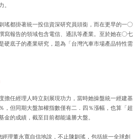
力。
釧瑤都掛著統一投信資深研究員頭銜，而在更早的一○
撰寫報告的領域包含電信、通訊等產業。至於她在○七
是硬底子的產業研究，題為「台灣汽車市場產品特性需
名
度擔任經理人時立刻展現功力，當時她操盤統一經建基
％，但同期大盤加權指數僅有二．四％漲幅，也算「超
基金的成績，截至目前都能遠勝大盤。
總經理董永寬自信地說，不止陳釧瑤，包括統一全球創