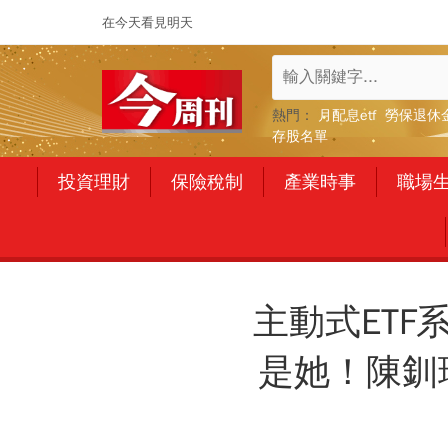
在今天看見明天
熱門：
月配息etf
勞保退休
存股名單
投資理財
保險稅制
產業時事
職場
主動式ETF
是她！陳釧