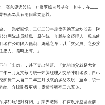
統一高息優選與統一奔騰兩檔台股基金，其中，在二二
界被認為具有兩個重要意義。
金。」業者回憶，二○二○年爆發勞動基金炒股案，隔
部分團隊成員離職，原任統一奔騰基金經理人、現為統
釧瑤在公司陷入低潮、紛亂之際，以「救火員」之姿接
住壓力、隨時上陣。」
不但「出師」，甚至青出於藍。「她的師父就是尤文
二年三月尤文毅將統一奔騰經理人交給陳釧瑤後，自己
較師徒二人自二二年三月以來的操盤表現，至今，統一
的統一奔騰跑得更猛，累積報酬率三九五％。
深厚功底絕對有關。」業界透露，在首度操盤基金前，