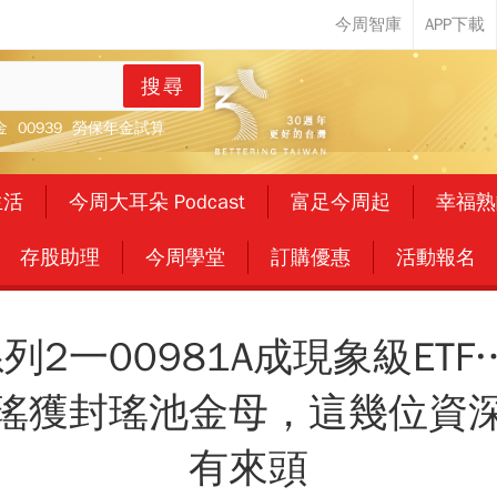
搜尋
金
00939
勞保年金試算
生活
今周大耳朵 Podcast
富足今周起
幸福熟
存股助理
今周學堂
訂購優惠
活動報名
系列2一00981A成現象級ET
瑤獲封瑤池金母，這幾位資
有來頭