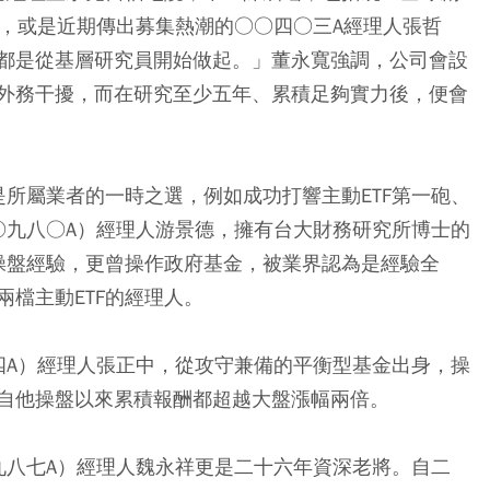
婷，或是近期傳出募集熱潮的○○四○三A經理人張哲
都是從基層研究員開始做起。」董永寬強調，公司會設
外務干擾，而在研究至少五年、累積足夠實力後，便會
是所屬業者的一時之選，例如成功打響主動ETF第一砲、
○九八○A）經理人游景德，擁有台大財務研究所博士的
金操盤經驗，更曾操作政府基金，被業界認為是經驗全
檔主動ETF的經理人。
四A）經理人張正中，從攻守兼備的平衡型基金出身，操
自他操盤以來累積報酬都超越大盤漲幅兩倍。
九八七A）經理人魏永祥更是二十六年資深老將。自二