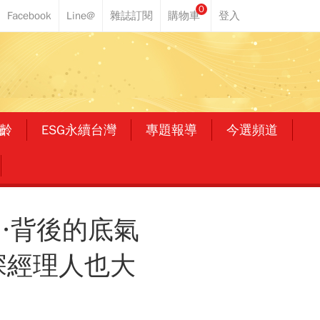
0
齡
ESG永續台灣
專題報導
今選頻道
F…背後的底氣
深經理人也大