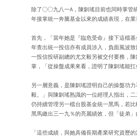
除了○○九八一A，陳釧瑤目前也同時掌管
年接掌統一奔騰基金以來的成績表現，在業
首先，「當年她是『臨危受命』接下這檔基
年查出統一投信亦有成員涉入，負面風波致
一投信投研副總的尤文毅另被交付要務，陳
掌，「從操盤成果來看，證明了陳釧瑤能扛
另一層意義，是陳釧瑤證明自己的操盤功力
毅。」與陳釧瑤熟識的一位經理人指出，二
仍持續管理另一檔台股基金統一黑馬，若比
黑馬繳出三一九％的亮麗績效，但「徒弟」
「這些成績，與她具備長期產業研究資歷的