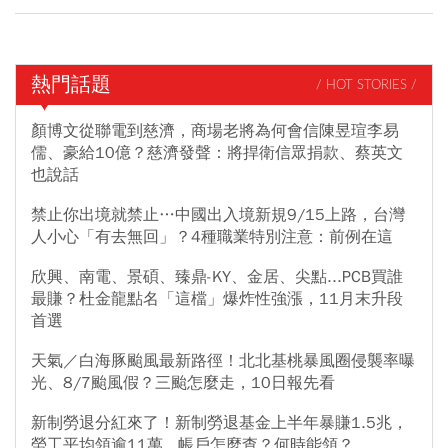
熱門話題
/ HOT STORIES /
顏博文從聯電到慈濟，商場老將為何會信陳昱瑄李易
儒、豪給10億？慈濟發聲：將捍衛信眾捐款、蔡英文
也說話
禁止你出境就禁止…中國出入境新規9/15上路，台灣
人小心「有去無回」？4種職業特別注意：前例在這
欣興、南電、景碩、臻鼎-KY、金居、尖點...PCB買誰
最賺？杜金龍點名「這檔」爆炸性強漲，11月末升段
首選
天氣／白海豚颱風最新路徑！北北基桃暴風圈侵襲率曝
光、8/7颱風假？三颱怎麼走，10日報先看
新制勞退分紅來了！新制勞退基金上半年暴賺1.5兆，
勞工平均領逾11萬...帳戶怎麼查？何時能領？