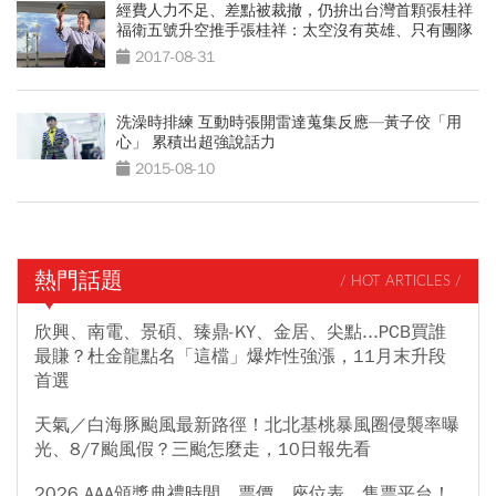
經費人力不足、差點被裁撤，仍拚出台灣首顆張桂祥
福衛五號升空推手張桂祥：太空沒有英雄、只有團隊
2017-08-31
洗澡時排練 互動時張開雷達蒐集反應—黃子佼「用
心」 累積出超強說話力
2015-08-10
熱門話題
/ HOT ARTICLES /
欣興、南電、景碩、臻鼎-KY、金居、尖點...PCB買誰
最賺？杜金龍點名「這檔」爆炸性強漲，11月末升段
首選
天氣／白海豚颱風最新路徑！北北基桃暴風圈侵襲率曝
光、8/7颱風假？三颱怎麼走，10日報先看
2026 AAA頒獎典禮時間、票價、座位表、售票平台！