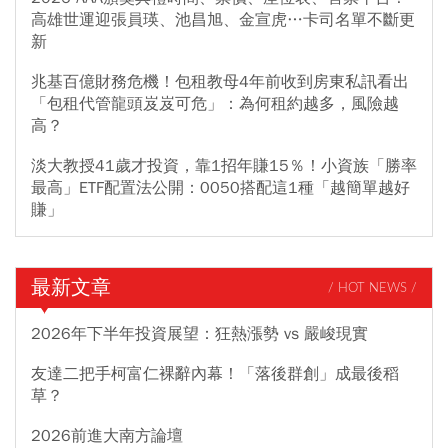
高雄世運迎張員瑛、池昌旭、金宣虎…卡司名單不斷更
新
兆基百億財務危機！包租教母4年前收到房東私訊看出
「包租代管龍頭岌岌可危」：為何租約越多，風險越
高？
淡大教授41歲才投資，靠1招年賺15％！小資族「勝率
最高」ETF配置法公開：0050搭配這1種「越簡單越好
賺」
最新文章
/ HOT NEWS /
2026年下半年投資展望：狂熱漲勢 vs 嚴峻現實
友達二把手柯富仁裸辭內幕！「落後群創」成最後稻
草？
2026前進大南方論壇