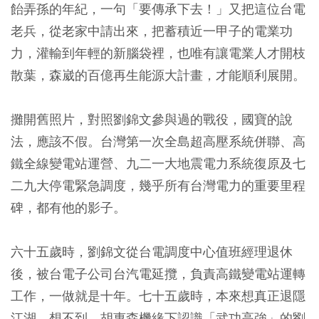
飴弄孫的年紀，一句「要傳承下去！」又把這位台電
老兵，從老家中請出來，把蓄積近一甲子的電業功
力，灌輸到年輕的新腦袋裡，也唯有讓電業人才開枝
散葉，森崴的百億再生能源大計畫，才能順利展開。
攤開舊照片，對照劉錦文參與過的戰役，國寶的說
法，應該不假。台灣第一次全島超高壓系統併聯、高
鐵全線變電站運營、九二一大地震電力系統復原及七
二九大停電緊急調度，幾乎所有台灣電力的重要里程
碑，都有他的影子。
六十五歲時，劉錦文從台電調度中心值班經理退休
後，被台電子公司台汽電延攬，負責高鐵變電站運轉
工作，一做就是十年。七十五歲時，本來想真正退隱
江湖，想不到，胡惠森機緣下認識「武功高強」的劉