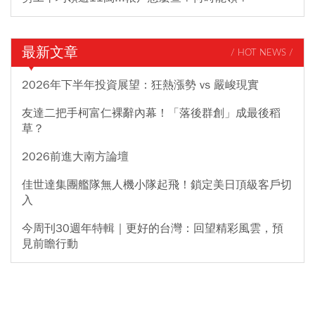
最新文章
/ HOT NEWS /
2026年下半年投資展望：狂熱漲勢 vs 嚴峻現實
友達二把手柯富仁裸辭內幕！「落後群創」成最後稻
草？
2026前進大南方論壇
佳世達集團艦隊無人機小隊起飛！鎖定美日頂級客戶切
入
今周刊30週年特輯｜更好的台灣：回望精彩風雲，預
見前瞻行動