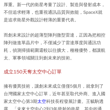
厚重。新一代的衛星考量了設計、製造與發射成本，
不但追求輕薄，也重視通訊品質與效能，SpaceX就
是追求衛星外觀設計輕薄的重要代表。
而創未來設計的超薄型陣列微型雷達，正因為把相控
陣列做進單晶片中，不僅減少了雷達厚度與通訊功
耗，偵測掃描範圍還較以往擴大，種種優勢，都讓航
太、軍事領域關注到創未來的技術。
成立150天奪太空中心訂單
擁有優異技術，讓創未來成立僅僅5個月，就拿到了
台灣國家太空中心訂單，近年甚至取代外商、進入國
家太空中心第3期
太空
科技長程發展計畫。王毓駒透
露，「未來太空中心2到3年發射的衛星，其中的通