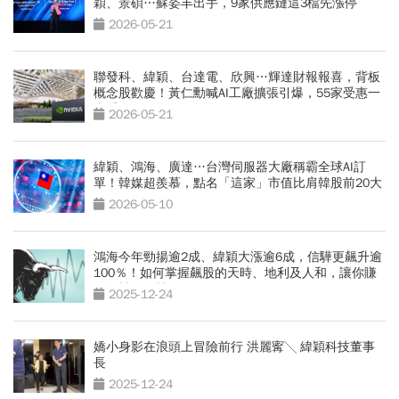
穎、景碩…蘇姿丰出手，9家供應鏈這3檔先漲停
2026-05-21
聯發科、緯穎、台達電、欣興…輝達財報報喜，背板
概念股歡慶！黃仁勳喊AI工廠擴張引爆，55家受惠一
表看
2026-05-21
緯穎、鴻海、廣達…台灣伺服器大廠稱霸全球AI訂
單！韓媒超羨慕，點名「這家」市值比肩韓股前20大
2026-05-10
鴻海今年勁揚逾2成、緯穎大漲逾6成，信驊更飆升逾
100％！如何掌握飆股的天時、地利及人和，讓你賺
到一檔又一檔？
2025-12-24
嬌小身影在浪頭上冒險前行 洪麗寗╲ 緯穎科技董事
長
2025-12-24