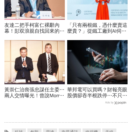
友達二把手柯富仁裸辭內
「只有兩根鐵，憑什麼賣這
幕！彭双浪親自找回來的接
麼貴？」從鐵工廠到AI伺服
班人，為何最後撕破臉？
器滑軌霸主，川湖靠四大護
「落後群創」成最後稻草？
城河創造超高毛利率
黃崇仁治喪張忠謀任主委…
華邦電可以買嗎？財報亮眼
兩人交情曝光！曾說Morris
股價卻吞半根跌停…不只外
是老大：力積電能活都他幫
資終結連3買改賣超1.8萬
Ads by
我！遺屬發聲「明年定要配
張利空，要抱要殺全看2重
股」
點