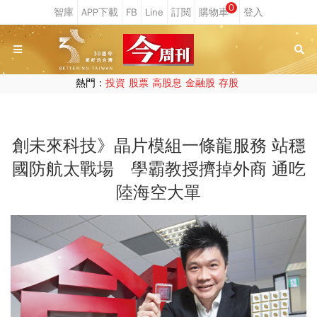
0
熱門：
投資
股票
高股息
金融股
存股
創未來科技》晶片模組一條龍服務 站穩
國防航太戰場 學霸教授擠掉外商 通吃
陸海空大單