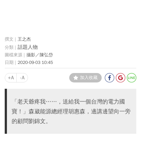
王之杰
話題人物
攝影／陳弘岱
2020-09-03 10:45
+A
-A
加入收藏
「老天爺疼我……，送給我一個台灣的電力國
寶！」森崴能源總經理胡惠森，邊講邊望向一旁
的顧問劉錦文。