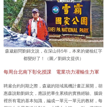
森崴顧問劉錦文說，在深山待5年，本來的健檢紅字
都變好了！（圖／劉錦文提供）
每周台北南下彰化授課 電業功力灌輸生力軍
聘雇合約到期之際，森崴的陸域風機計畫正展開，胡
惠森說動劉錦文，應該把畢生累積的實務經驗、腦袋
裡所有電的基本知識，編成一單元一單元的教材，每