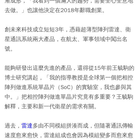
漸成形，「我看到一個滿大的趨勢，需要全心全意地
去做。」也讓他決定在2018年辭職創業。
創未來科技成立短短3年，憑藉超薄型陣列雷達、衛
星通訊系統兩大產品，在航太、軍事領域中闖出名
號。
能夠研發出這麼先進的產品，還得從15年前王毓駒的
博士研究講起，「我的指導教授是全球第一個把相控
陣列做進系統單晶片（SoC）的實驗室，我也參與其
中。」把相控陣列做進單晶片究竟有多重要？王毓駒
解釋，主要和新一代衛星的需求有關。
過去，
雷達
多由不同模組拼湊而成，但隨著通訊傳輸
速度愈來愈快，雷達組成也會因為模組變多而愈來愈