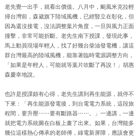
老先覺一出手，就看出價值。八月中，颱風米克拉輕
掃台灣前，森崴旗下陸域風機，已經豎立在彰化，但
因為還沒接電，沒法調整葉片角度，一旦與風力正面
撞擊，非常可能折斷。老先生南下授課，發現此事，
馬上動員現場年輕人，找了好幾台柴油發電機，讓這
群台灣最高的陸域風機，能靠著臨時電源調整方向，
「如果是年輕人，可能就等葉片吹斷了再說！」胡惠
森慶幸地說。
也許是授課頗有心得，老先生講到再生能源，就停不
下來：「再生能源發電後，到台電電力系統，這段旅
程間，要升壓……要有斷路器……。」一邊講，一邊
就把電力系統圖在白板上畫了出來。如果，台灣能多
幾位這樣熱心傳承的老師傅，綠電新屏障，應該會更