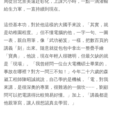
周從台北景美遠赴彰化，上課六小時，一點一滴灌輸
給生力軍，一直持續到現在。
這些基本功，對於他這樣的大國手來說，「其實，就
是幼稚園程度。」但不懂電腦的他，一字一句、一圖
一表，親自用筆，像「武功祕笈」一樣，把數百頁的
講義「刻」出來。隨意就從包包中拿出一整疊手繪
「寶典」，他說，現在年輕人很聰明，但最欠缺的就
是「現場」。「我曾經問一位台大電機碩士畢業的，
事故在哪裡？對方一問三不知！」今年二十六歲的森
崴工程師陳昭誠就說，自己學的是機械，「電，對我
來講，是很深奧的專業，很難過的一個坎……，劉顧
問可以把電講得比較簡易好懂。」加上，「講義都是
他親筆寫，讓人很想認真去學習。」