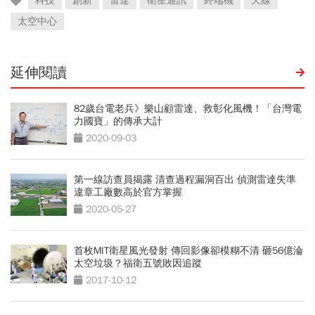
科技
創新
雷達
衛星通訊
終端機
天線
太空中心
延伸閱讀
82歲台電老兵》樂山顧雷達、救彰化風機！「台灣電
力國寶」的傳承大計
2020-09-03
第一線訪查員揭露 清查過程漏洞百出 偵測雷達失準
違章工廠數高於官方掌握
2020-05-27
首枚MIT衛星風光發射 傳回影像卻模糊不清 砸56億淪
太空垃圾？福衛五號敗因追蹤
2017-10-12