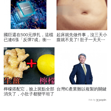
國巨還在500元掙扎，這檔
起床就先做件事，沒三天小
已連6漲「反彈7成」衝千
腹就不見了! 肚子一天天變
金股，法人喊到1430元，
小！
還有5成空間
PR
檸檬搭配它，臉上斑點全部
台灣IC產業難以複製的關鍵
消失了，小肚子都變平坦了
Ads by