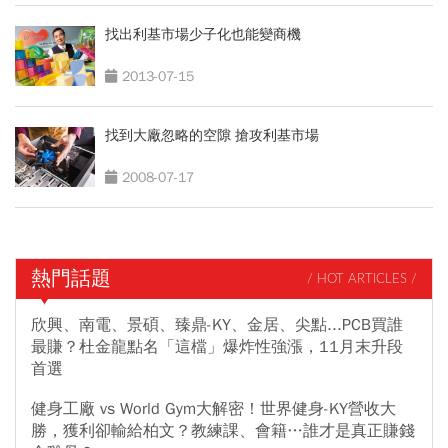
找出利基市場少子化也能變商機
2013-07-15
找到大廠忽略的空隙 搶攻利基市場
2008-07-17
熱門話題
/ HOT ARTICLES /
欣興、南電、景碩、臻鼎-KY、金居、尖點...PCB買誰
最賺？杜金龍點名「這檔」爆炸性強漲，11月末升段
首選
健身工廠 vs World Gym大解密！世界健身-KY營收大
勝，獲利卻輸給柏文？教練課、會籍…誰才是真正賺錢