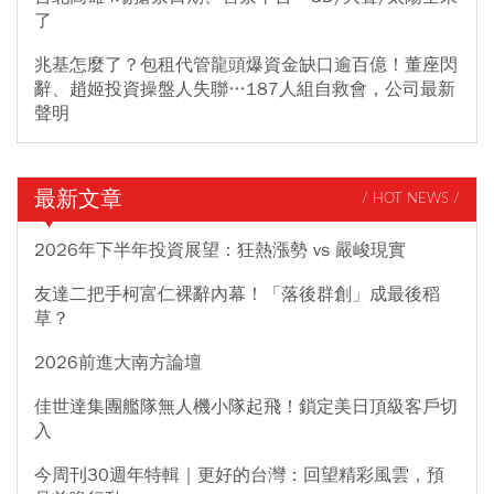
了
兆基怎麼了？包租代管龍頭爆資金缺口逾百億！董座閃
辭、趙姬投資操盤人失聯…187人組自救會，公司最新
聲明
最新文章
/ HOT NEWS /
2026年下半年投資展望：狂熱漲勢 vs 嚴峻現實
友達二把手柯富仁裸辭內幕！「落後群創」成最後稻
草？
2026前進大南方論壇
佳世達集團艦隊無人機小隊起飛！鎖定美日頂級客戶切
入
今周刊30週年特輯｜更好的台灣：回望精彩風雲，預