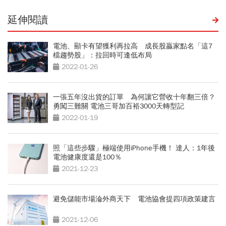
延伸閱讀
電池、顯卡有望獲利再拉高 成長股贏家點名「這7
檔趨勢股」：拉回時可逢低布局
2022-01-26
一張五年沒出貨的訂單 為何讓它營收十年翻三倍？
勇闖三難關 電池三哥加百裕3000天轉型記
2022-01-19
照「這些步驟」極端使用iPhone手機！ 達人：1年後
電池健康度還是100％
2021-12-23
避免儲能市場淪外商天下 電池協會提四項政策建言
2021-12-06