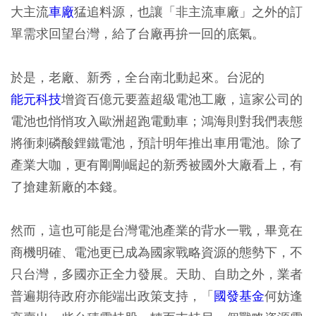
大主流
車廠
猛追料源，也讓「非主流車廠」之外的訂
單需求回望台灣，給了台廠再拚一回的底氣。
於是，老廠、新秀，全台南北動起來。台泥的
能元科技
增資百億元要蓋超級電池工廠，這家公司的
電池也悄悄攻入歐洲超跑電動車；鴻海則對我們表態
將衝刺磷酸鋰鐵電池，預計明年推出車用電池。除了
產業大咖，更有剛剛崛起的新秀被國外大廠看上，有
了搶建新廠的本錢。
然而，這也可能是台灣電池產業的背水一戰，畢竟在
商機明確、電池更已成為國家戰略資源的態勢下，不
只台灣，多國亦正全力發展。天助、自助之外，業者
普遍期待政府亦能端出政策支持，「
國發基金
何妨逢