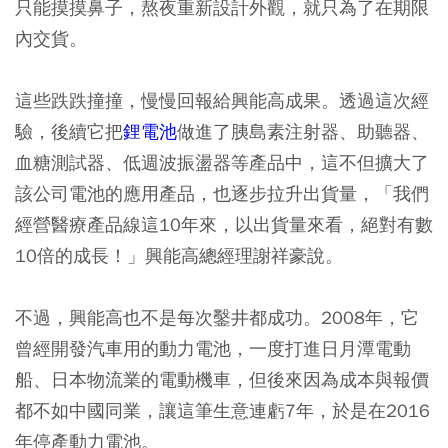
只能摸摸鼻子，熬夜重新設計外觀，就只為了在期限
內交貨。
這些跌跌撞撞，慢慢回報給興能高成果。透過這次經
驗，後續它把
鋰電池
做進了胰島素注射器、助聽器、
血糖測試器、低週波振盪器等產品中，這不但擴大了
該公司電池的應用產品，也逐步拉升出貨量，「我們
經營醫療產品線這10年來，以出貨量來看，絕對有數
10倍的成長！」興能高總經理謝祥豪說。
不過，興能高也不是每次鑿井都成功。2008年，它
曾經開發汽車用的動力電池，一度打進日月潭電動
船、日本物流業的電動機車，但後來因為成本與報價
都不如中國同業，讓這筆生意連虧7年，於是在2016
年停產動力電池。