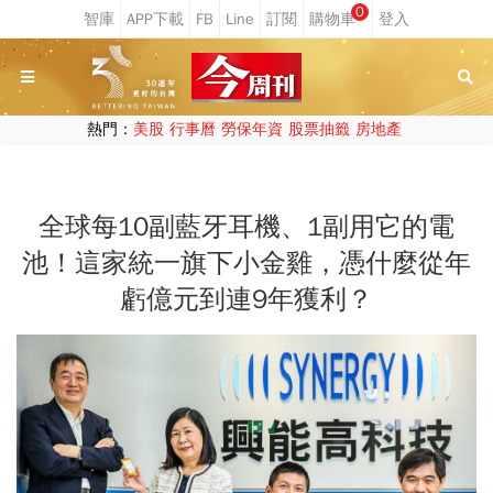
0
熱門：
美股
行事曆
勞保年資
股票抽籤
房地產
全球每10副藍牙耳機、1副用它的電
池！這家統一旗下小金雞，憑什麼從年
虧億元到連9年獲利？