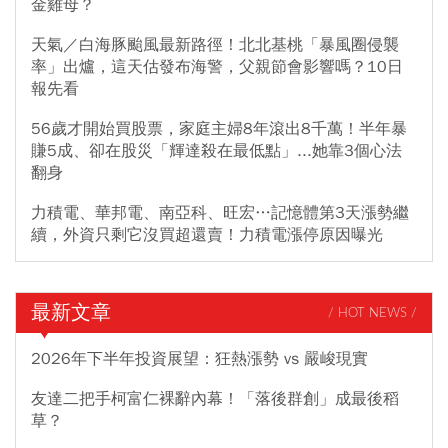
金雞母？
天氣／白海豚颱風最新路徑！北北基桃「暴風圈侵襲
率」出爐，這天估發布海警，父親節會影響嗎？10日
報先看
56歲才開始買股票，家庭主婦8年滾出8千萬！半年暴
賺5成、卻在股災「輝達殺在最低點」...她靠3個心法
翻身
力積電、華邦電、南亞科、旺宏…記憶體第3天漲勢繼
續，外資只剩它沒買超還賣！力積電漲停原因曝光
最新文章
/ HOT NEWS /
2026年下半年投資展望：狂熱漲勢 vs 嚴峻現實
友達二把手柯富仁裸辭內幕！「落後群創」成最後稻
草？