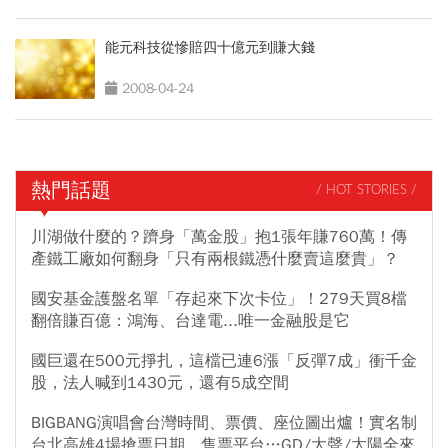
能元科技從慘賠四十億元到賺大錢
2008-04-24
熱門話題
/ HOT STORIES /
川湖做什麼的？躋身「萬金股」抱1張年賺760萬！傳
產鐵工廠如何翻身「只有兩根鐵憑什麼賣這麼貴」？
國安基金護盤名單「存起來下次卡位」！279天買8檔
翻倍賺百億：鴻海、台達電...唯一金融股是它
國巨還在500元掙扎，這檔已連6漲「反彈7成」衝千金
股，法人喊到1430元，還有5成空間
BIGBANG演唱會台灣時間、票價、座位圖出爐！實名制
台北高雄4場搶票日期、售票平台…GD/大聲/太陽全來