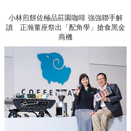
小林煎餅佐極品莊園咖啡 強強聯手解
讀 正瀚董座祭出「配角學」搶食黑金
商機