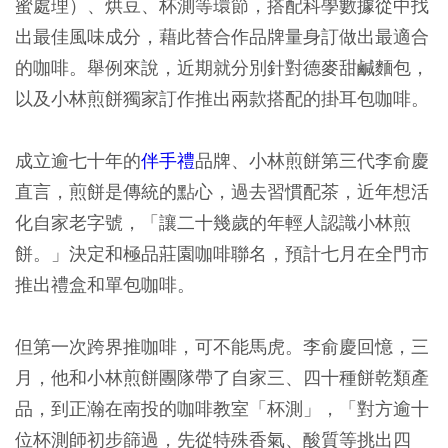
蜜處理）、烘豆、杯測等環節，搭配科學數據從中找
出最佳風味成分，藉此替合作品牌量身訂做出最適合
的咖啡。舉例來說，近期就分別針對德麥甜鹹麵包，
以及小林煎餅獨家訂作推出兩款搭配的掛耳包咖啡。
成立逾七十年的
伴手禮
品牌、小林煎餅第三代李俞慶
直言，煎餅是傳統的點心，過去習慣配茶，近年想活
化自家老字號，「讓二十幾歲的年輕人認識小林煎
餅。」決定和極品莊園咖啡聯名，預計七月在全門市
推出禮盒和單包咖啡。
但第一次跨界推咖啡，可不能馬虎。李俞慶回憶，三
月，他和小林煎餅團隊帶了自家三、四十種餅乾類產
品，到正瀚在南投的咖啡教室「杯測」，「對方逾十
位杯測師初步篩過，先從特殊香氣、酸質等挑出四