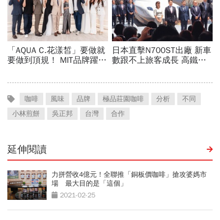
咖啡
風味
品牌
極品莊園咖啡
分析
不同
小林煎餅
吳正邦
台灣
合作
延伸閱讀
力拼營收4億元！全聯推「銅板價咖啡」搶攻婆媽市
場 最大目的是「這個」
2021-02-25