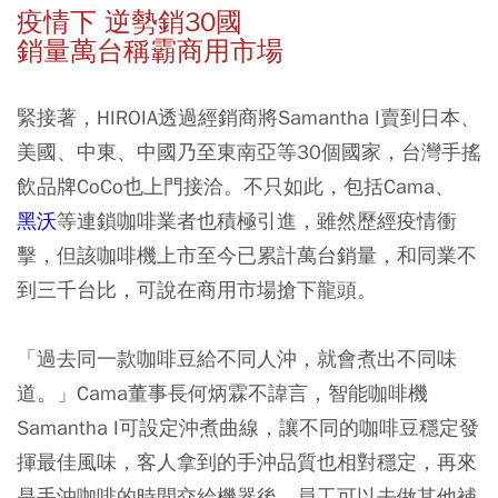
疫情下 逆勢銷30國
銷量萬台稱霸商用市場
緊接著，HIROIA透過經銷商將Samantha I賣到日本、
美國、中東、中國乃至東南亞等30個國家，台灣手搖
飲品牌CoCo也上門接洽。不只如此，包括Cama、
黑沃
等連鎖咖啡業者也積極引進，雖然歷經疫情衝
擊，但該咖啡機上市至今已累計萬台銷量，和同業不
到三千台比，可說在商用市場搶下龍頭。
「過去同一款咖啡豆給不同人沖，就會煮出不同味
道。」Cama董事長何炳霖不諱言，智能咖啡機
Samantha I可設定沖煮曲線，讓不同的咖啡豆穩定發
揮最佳風味，客人拿到的手沖品質也相對穩定，再來
是手沖咖啡的時間交給機器後，員工可以去做其他補