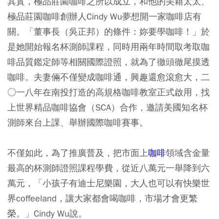
其實，極品莊園咖啡之所以成立，和他的美籍太太、
極品莊園咖啡創辦人Cindy Wu夢想開一家咖啡店有
關。「董事長（吳正邦）的條件：妳要學咖啡！」於
是她開始報名杯測師課程，同時用兩年時間取考取咖
啡品質鑑定師等相關國際證照，就為了徹頭徹尾摸透
咖啡。夫妻倆不僅變成咖啡通，興趣還愈滾愈大，二
○一八年在南投打造的高規格咖啡教室正式啟用，找
上世界精品咖啡協會（SCA）合作，邀請美國知名杯
測師來台上課、舉辦國際咖啡賽事。
不僅如此，為了推廣普及，把市面上
咖啡
領域含金量
最高的杯測師證照課程學費，從近八萬元一舉降到六
萬元，「小孩子有迪士尼樂園，大人也可以有快樂世
界coffeeland，讓大家都會喝咖啡，市場才會更繁
榮。」Cindy Wu說。