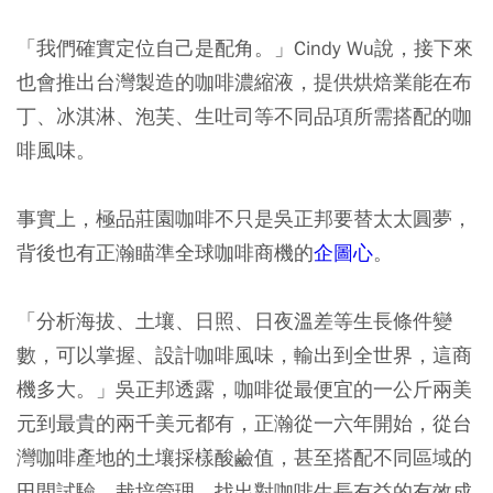
「我們確實定位自己是配角。」Cindy Wu說，接下來
也會推出台灣製造的咖啡濃縮液，提供烘焙業能在布
丁、冰淇淋、泡芙、生吐司等不同品項所需搭配的咖
啡風味。
事實上，極品莊園咖啡不只是吳正邦要替太太圓夢，
背後也有正瀚瞄準全球咖啡商機的
企圖心
。
「分析海拔、土壤、日照、日夜溫差等生長條件變
數，可以掌握、設計咖啡風味，輸出到全世界，這商
機多大。」吳正邦透露，咖啡從最便宜的一公斤兩美
元到最貴的兩千美元都有，正瀚從一六年開始，從台
灣咖啡產地的土壤採樣酸鹼值，甚至搭配不同區域的
田間試驗、栽培管理，找出對咖啡生長有益的有效成