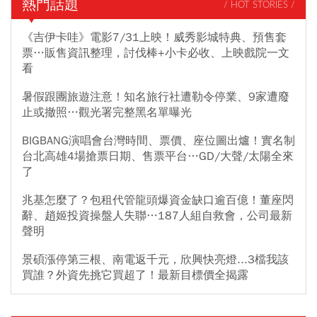
熱門話題
/ HOT STORIES /
《吉伊卡哇》電影7/31上映！威秀影城特典、預售套
票…販售資訊整理，討伐棒+小卡必收、上映戲院一文
看
暑假跟團旅遊注意！知名旅行社遭勒令停業、9家遭廢
止或撤照…觀光署完整黑名單曝光
BIGBANG演唱會台灣時間、票價、座位圖出爐！實名制
台北高雄4場搶票日期、售票平台…GD/大聲/太陽全來
了
兆基怎麼了？包租代管龍頭爆資金缺口逾百億！董座閃
辭、趙姬投資操盤人失聯…187人組自救會，公司最新
聲明
景碩漲停第三根、南電返千元，欣興快亮燈...3檔我該
買誰？外資先挑它買超了！最新目標價全揭露