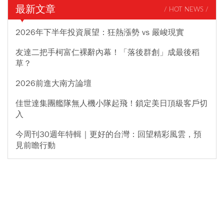
最新文章
/ HOT NEWS /
2026年下半年投資展望：狂熱漲勢 vs 嚴峻現實
友達二把手柯富仁裸辭內幕！「落後群創」成最後稻
草？
2026前進大南方論壇
佳世達集團艦隊無人機小隊起飛！鎖定美日頂級客戶切
入
今周刊30週年特輯｜更好的台灣：回望精彩風雲，預
見前瞻行動