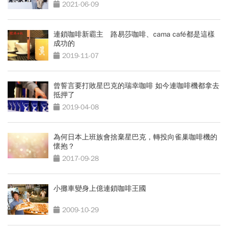
2021-06-09
連鎖咖啡新霸主 路易莎咖啡、cama café都是這樣
成功的
2019-11-07
曾誓言要打敗星巴克的瑞幸咖啡 如今連咖啡機都拿去
抵押了
2019-04-08
為何日本上班族會捨棄星巴克，轉投向雀巢咖啡機的
懷抱？
2017-09-28
小攤車變身上億連鎖咖啡王國
2009-10-29