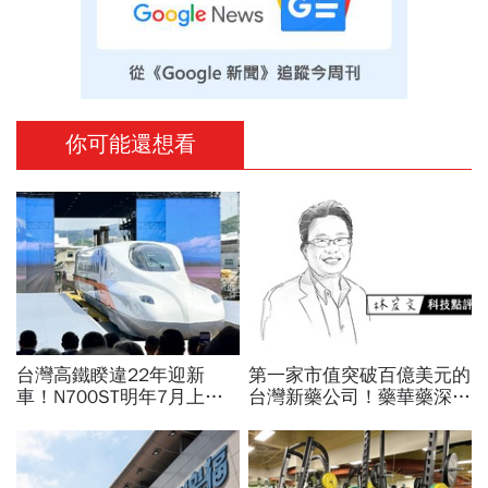
你可能還想看
台灣高鐵睽違22年迎新
第一家市值突破百億美元的
車！N700ST明年7月上
台灣新藥公司！藥華藥深耕
線，尖峰運能大增25％...
全球市場，能成為下一個武
史哲：台灣動脈再升級
田製藥？