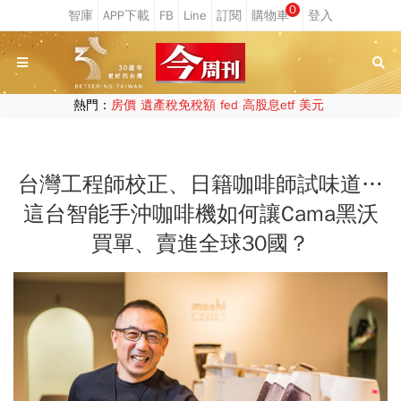
0
熱門：
房價
遺產稅免稅額
fed
高股息etf
美元
台灣工程師校正、日籍咖啡師試味道…
這台智能手沖咖啡機如何讓Cama黑沃
買單、賣進全球30國？