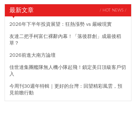
最新文章
/ HOT NEWS /
2026年下半年投資展望：狂熱漲勢 vs 嚴峻現實
友達二把手柯富仁裸辭內幕！「落後群創」成最後稻
草？
2026前進大南方論壇
佳世達集團艦隊無人機小隊起飛！鎖定美日頂級客戶切
入
今周刊30週年特輯｜更好的台灣：回望精彩風雲，預
見前瞻行動