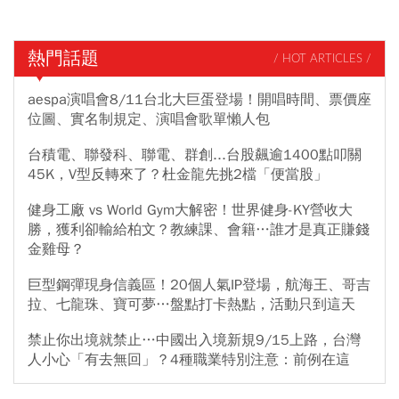
熱門話題
/ HOT ARTICLES /
aespa演唱會8/11台北大巨蛋登場！開唱時間、票價座
位圖、實名制規定、演唱會歌單懶人包
台積電、聯發科、聯電、群創...台股飆逾1400點叩關
45K，V型反轉來了？杜金龍先挑2檔「便當股」
健身工廠 vs World Gym大解密！世界健身-KY營收大
勝，獲利卻輸給柏文？教練課、會籍…誰才是真正賺錢
金雞母？
巨型鋼彈現身信義區！20個人氣IP登場，航海王、哥吉
拉、七龍珠、寶可夢…盤點打卡熱點，活動只到這天
禁止你出境就禁止…中國出入境新規9/15上路，台灣
人小心「有去無回」？4種職業特別注意：前例在這