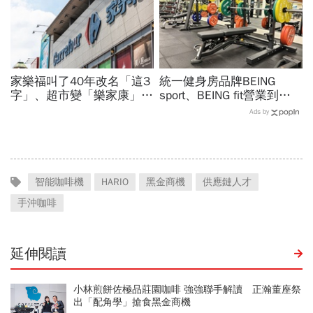
家樂福叫了40年改名「這3
統一健身房品牌BEING
字」、超市變「樂家康」...
sport、BEING fit營業到這
11字命名含意曝光！家樂
天！統一佳佳如何退費、轉
Ads by
福禮券、點數還能用？
換到健身工廠？20年老字
號為何退出
智能咖啡機
HARIO
黑金商機
供應鏈人才
手沖咖啡
延伸閱讀
小林煎餅佐極品莊園咖啡 強強聯手解讀 正瀚董座祭
出「配角學」搶食黑金商機