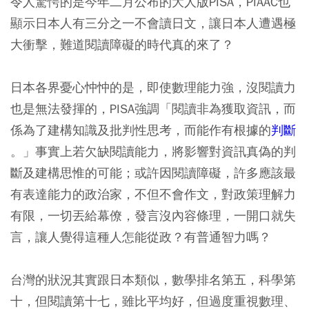
令人驚愕的是今年二月公布的大人版PISA，PIAAC也
顯示日本人有三分之一不會讀日文，讓日本人遭遇極
大衝擊，難道閱讀障礙的時代真的來了？
日本各界憂心忡忡的是，即使數理能力強，沒閱讀力
也是無法發揮的，PISA強調「閱讀非為獲取資訊，而
係為了建構知識及批判性思考，而能作有根據的
判斷
。」事實上若欠缺閱讀能力，將影響對資訊真偽的判
斷及建構思惟的可能；或許因閱讀障礙，許多應該最
有表達能力的政治家，不但不會作文，對政策理解力
有限，一切丟給幕僚，發言沒內容條理，一開口就失
言，讓人覺得這種人怎能從政？有普通智力嗎？
台灣的狀況其實跟日本類似，數學排名第五，科學第
十，但閱讀第十七，雖比平均好，但過度重視數理、