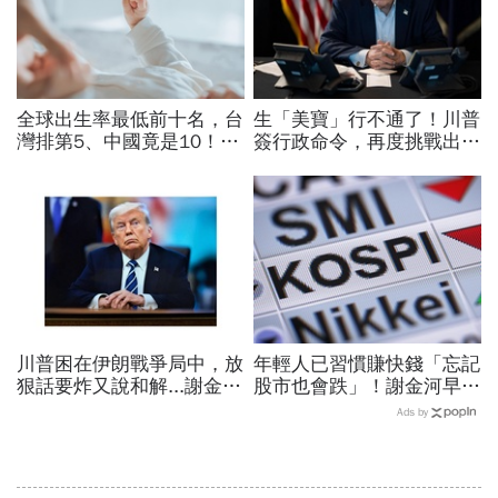
全球出生率最低前十名，台
生「美寶」行不通了！川普
灣排第5、中國竟是10！亞
簽行政命令，再度挑戰出生
洲4國入榜「無聲危機」，
公民權、打擊生育旅遊：不
經濟壓力成天然避孕藥？
允許花錢買進美國的資格
川普困在伊朗戰爭局中，放
年輕人已習慣賺快錢「忘記
狠話要炸又說和解...謝金河
股市也會跌」！謝金河早一
揭伊朗權力結構：制度決定
步示警南韓個股槓桿ETF會
Ads by
一個國家的未來
出事：根本把投資人丟火坑