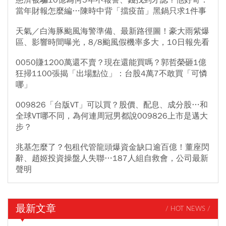
慈濟被騙10億為何5年不報警、錢找到才認？他好奇：
當年財報怎麼編…陳時中背「擋疫苗」黑鍋只求1件事
天氣／白海豚颱風海警準備、最新路徑圖！豪大雨紫爆
區、影響時間曝光，8/8颱風假機率多大，10日報先看
0050賺1200萬還不賣？現在還能買嗎？郭哲榮砸1億
狂掃1100張揭「出場點位」：台股4萬7不敢買「可憐
哪」
009826「台版VT」可以買？股價、配息、成分股…和
全球VT哪不同，為何連周冠男都說009826上市是邁大
步？
兆基怎麼了？包租代管龍頭爆資金缺口逾百億！董座閃
辭、趙姬投資操盤人失聯…187人組自救會，公司最新
聲明
最新文章
/ HOT NEWS /