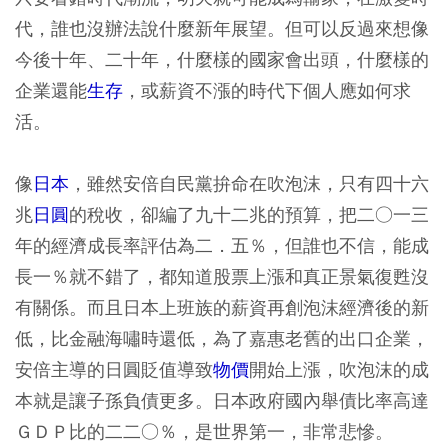
代，誰也沒辦法說什麼新年展望。但可以反過來想像
今後十年、二十年，什麼樣的國家會出頭，什麼樣的
企業還能
生存
，或薪資不漲的時代下個人應如何求
活。
像
日本
，雖然安倍自民黨拚命在吹泡沫，只有四十六
兆
日圓
的稅收，卻編了九十二兆的預算，把二○一三
年的經濟成長率評估為二．五％，但誰也不信，能成
長一％就不錯了，都知道股票上漲和真正景氣復甦沒
有關係。而且日本上班族的薪資再創泡沫經濟後的新
低，比金融海嘯時還低，為了嘉惠老舊的出口企業，
安倍主導的日圓貶值導致
物價
開始上漲，吹泡沫的成
本就是讓子孫負債更多。日本政府國內舉債比率高達
ＧＤＰ比的二二○％，是世界第一，非常悲慘。