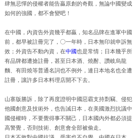
肆無忌憚的侵權者能告贏原創的奇觀，無論中國變成
如何的強國，都不會變吧！
在中國，內資告外資幾乎都贏，知名品牌在進軍中國
前，都早被註冊完了，○一年時，日本無印就申訴無
效；外資告不動內資，在
中國
也是常情；日本幾乎所
有品牌都遭搶註冊，甚至日本酒、燒酎、讚岐烏龍
麵、有田燒等普通名詞也不例外，連日本地名也全遭
註冊，讓許多日本料理店開不下去。
山寨版勝訴，除了再度證明中國惡霸支持剽竊、侵犯
他國創意及技術外，也告誡日本，在美國激烈抗議中
國侵權時，不要覺得事不關己，日本國內外都必須提
高警覺，否則技術、創意會全部被偷走。
日本不敢對中國抗議，受害也不自覺，中國在日本、