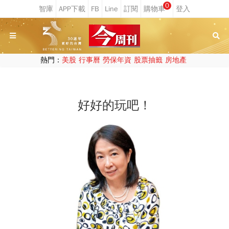
0
熱門：
美股
行事曆
勞保年資
股票抽籤
房地產
好好的玩吧！