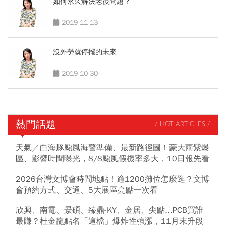
如何永久解決老後問題？
2019-11-13
沒外勞就停擺的未來
2019-10-30
熱門話題
/ HOT ARTICLES /
天氣／白海豚颱風海警準備、最新路徑圖！豪大雨紫爆
區、影響時間曝光，8/8颱風假機率多大，10日報先看
2026台灣文博會時間地點！逾1200攤位怎麼逛？文博
會預約方式、交通、5大展區亮點一次看
欣興、南電、景碩、臻鼎-KY、金居、尖點...PCB買誰
最賺？杜金龍點名「這檔」爆炸性強漲，11月末升段