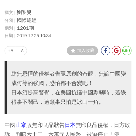
劉黎兒
國際總經
1201期
2019-12-25 10:34
+A
-A
加入收藏
肆無忌憚的侵權者告贏原創的奇觀，無論中國變
成何等的強國，恐怕都不會變吧！
日本須提高警覺，在美國抗議中國剽竊時，若覺
得事不關己，這類事只怕是冰山一角。
中國
山寨
版無印良品狀告
日本
無印良品侵權，日方敗
訴，判賠六十二．六萬元人民幣，被迫停止「侵