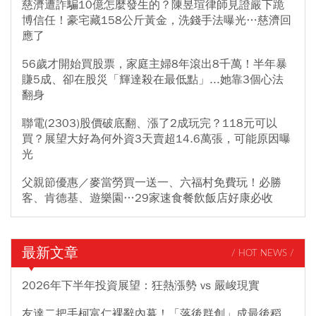
慈濟遭詐騙10億怎麼發生的？陳昱瑄律師見證嚴下跪
博信任！豪宅藏158公斤黃金，洗錢手法曝光…慈濟回
應了
56歲才開始買股票，家庭主婦8年滾出8千萬！半年暴
賺5成、卻在股災「輝達殺在最低點」...她靠3個心法
翻身
聯電(2303)股價破底翻、漲了2成玩完？118元可以
買？展望大好為何外資3天賣超14.6萬張，可能原因曝
光
父親節優惠／麥當勞買一送一、六福村免費玩！必勝
客、肯德基、遊樂園…29家速食餐飲飯店好康必收
最新文章
/ HOT NEWS /
2026年下半年投資展望：狂熱漲勢 vs 嚴峻現實
友達二把手柯富仁裸辭內幕！「落後群創」成最後稻