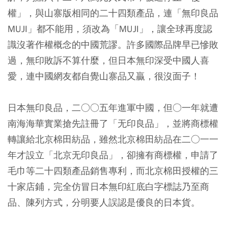
權」，與山寨版相同的二十四類產品，連「無印良品
MUJI」都不能用，須改為「MUJI」，讓全球再度認
識沒著作權概念的中國荒謬。許多國際品牌早已慘敗
過，無印敗訴不算什麼，但日本無印深受中國人喜
愛，連中國網友都自覺山寨品又贏，很沒面子！
日本無印良品，二○○五年進軍中國，但○一年就遭
南海海華實業搶先註冊了「无印良品」，並將商標權
轉讓給北京棉田紡品，雖然北京棉田紡品在二○一一
年才設立「北京无印良品」，卻擁有商標權，申請了
毛巾等二十四類產品銷售專利，而北京棉田授權的三
十家店鋪，完全仿冒日本無印紅底白字標誌乃至商
品、陳列方式，分明要人誤認是優良的日本貨。