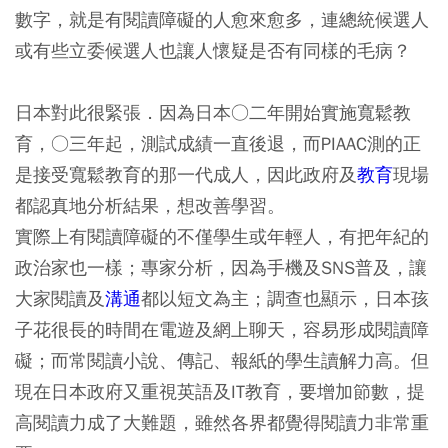
數字，就是有閱讀障礙的人愈來愈多，連總統候選人
或有些立委候選人也讓人懷疑是否有同樣的毛病？
日本對此很緊張．因為日本○二年開始實施寬鬆教
育，○三年起，測試成績一直後退，而PIAAC測的正
是接受寬鬆教育的那一代成人，因此政府及
教育
現場
都認真地分析結果，想改善學習。
實際上有閱讀障礙的不僅學生或年輕人，有把年紀的
政治家也一樣；專家分析，因為手機及SNS普及，讓
大家閱讀及
溝通
都以短文為主；調查也顯示，日本孩
子花很長的時間在電遊及網上聊天，容易形成閱讀障
礙；而常閱讀小說、傳記、報紙的學生讀解力高。但
現在日本政府又重視英語及IT教育，要增加節數，提
高閱讀力成了大難題，雖然各界都覺得閱讀力非常重