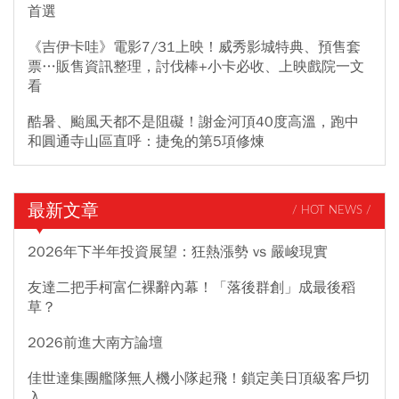
首選
《吉伊卡哇》電影7/31上映！威秀影城特典、預售套
票…販售資訊整理，討伐棒+小卡必收、上映戲院一文
看
酷暑、颱風天都不是阻礙！謝金河頂40度高溫，跑中
和圓通寺山區直呼：捷兔的第5項修煉
最新文章
/ HOT NEWS /
2026年下半年投資展望：狂熱漲勢 vs 嚴峻現實
友達二把手柯富仁裸辭內幕！「落後群創」成最後稻
草？
2026前進大南方論壇
佳世達集團艦隊無人機小隊起飛！鎖定美日頂級客戶切
入