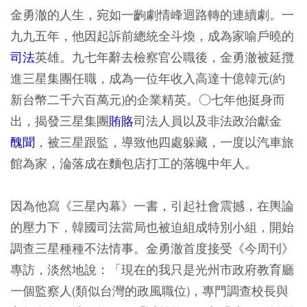
金勇澈的人生，宛如一齣劇情峰迴路轉的連續劇。一
九九五年，他因起訴前總統全斗煥，成為家喻戶曉的
司法
英雄。九七年辭去檢察官公職後，金勇澈被延攬
進三星集團任職，成為一位年收入高達十億韓元(約
新台幣二千六百萬元)的企業精英。○七年他挺身而
出，揭發三星集團
賄賂
司法人員以及非法政治獻金
醜聞
，被三星跟監，導致他四處躲藏，一度以汽車旅
館為家，淪落成在麵包店打工的落魄中年人。
因為他寫《三星內幕》一書，引起社會震撼，在輿論
的壓力下，韓國司法當局也被迫組成特別小組，開始
調查三星種種不法情事。金勇澈首度接受《今周刊》
專訪，淡然地說：「現在的我只是光州市政府教育廳
一個監察人(類似台灣的政風職位)，專門調查校長與