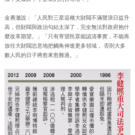
金勇澈說：「人民對三星這種大財閥不滿聲浪日益升
高，但財閥與政治勾結太深了，完全無法對政府抱什
麼改革期望。」「只有寄望民眾能認清事實，不能再
放任大財閥恣意地把觸角伸進更多領域， 否則大多
數人民的日子將愈來愈難過。」