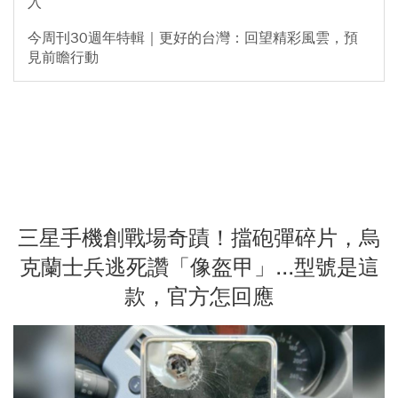
入
今周刊30週年特輯｜更好的台灣：回望精彩風雲，預
見前瞻行動
三星手機創戰場奇蹟！擋砲彈碎片，烏
克蘭士兵逃死讚「像盔甲」...型號是這
款，官方怎回應