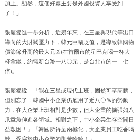
加上。顯然，這個好處主要是外國投資人享受到
了！」
張慶燮進一步分析，近幾年來，在三星與現代等出口
導向的大財閥壓力下，韓元巨幅貶值，是導致韓國物
價節節升高的最大元凶(在首爾市的星巴克喝一杯大
杯拿鐵，約需新台幣一八○元，是台北市的一．七
倍)。
張慶燮說：「能在三星或現代上班，固然可享高薪，
但別忘了，韓國中小企業仍雇用了近八○％的勞動
力，在大企業上班相對是少數，但大企業的擴張如八
爪章魚伸進各領域。相對之下，中小企業生存空間日
益艱困！」「韓國所得呈兩極化，大企業員工吃香喝
辣，受雇於中小企業的則苦哈哈！」