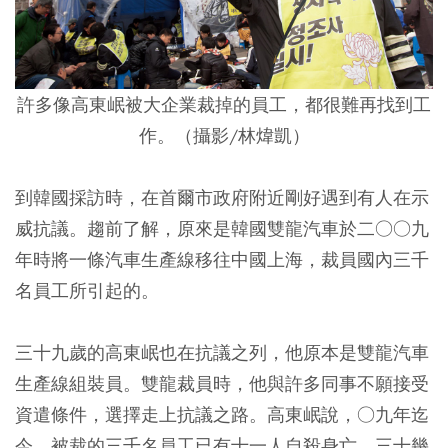
許多像高東岷被大企業裁掉的員工，都很難再找到工
作。（攝影/林煒凱）
到韓國採訪時，在首爾市政府附近剛好遇到有人在示
威抗議。趨前了解，原來是韓國雙龍汽車於二○○九
年時將一條汽車生產線移往中國上海，裁員國內三千
名員工所引起的。
三十九歲的高東岷也在抗議之列，他原本是雙龍汽車
生產線組裝員。雙龍裁員時，他與許多同事不願接受
資遣條件，選擇走上抗議之路。高東岷說，○九年迄
今，被裁的三千名員工已有十一人自殺身亡，三十幾