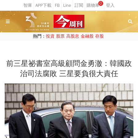
0
熱門：
投資
股票
高股息
金融股
存股
前三星祕書室高級顧問金勇澈：韓國政
治司法腐敗 三星要負很大責任