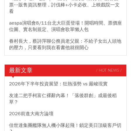
票…販售資訊整理，討伐棒+小卡必收、上映戲院一文
看
aespa演唱會8/11台北大巨蛋登場！開唱時間、票價座
位圖、實名制規定、演唱會歌單懶人包
眷村長大，蔡詩萍聊公務員老父親：不給子女出人頭地
的壓力，只要看到我在看書他就很開心
最新文章
/ HOT NEWS /
2026年下半年投資展望：狂熱漲勢 vs 嚴峻現實
友達二把手柯富仁裸辭內幕！「落後群創」成最後稻
草？
2026前進大南方論壇
佳世達集團艦隊無人機小隊起飛！鎖定美日頂級客戶切