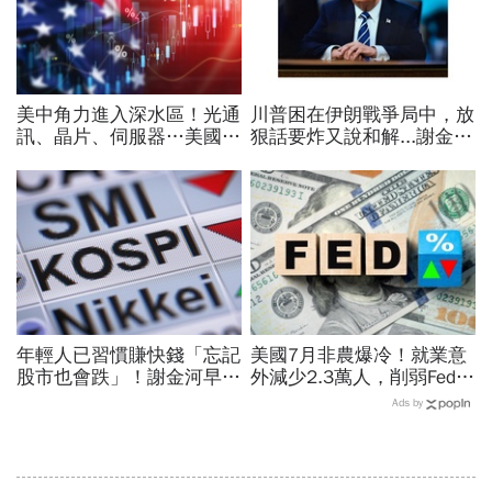
美中角力進入深水區！光通
川普困在伊朗戰爭局中，放
訊、晶片、伺服器…美國制
狠話要炸又說和解...謝金河
裁加碼，謝金河示警台灣
揭伊朗權力結構：制度決定
「這類人」處境危險又困難
一個國家的未來
年輕人已習慣賺快錢「忘記
美國7月非農爆冷！就業意
股市也會跌」！謝金河早一
外減少2.3萬人，削弱Fed升
步示警南韓個股槓桿ETF會
息機率...金價大漲逾7%，
Ads by
出事：根本把投資人丟火坑
創7個月來最佳單周