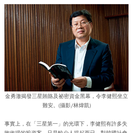
金勇澈揭發三星賄賂及祕密資金黑幕，令李健熙坐立
難安。(攝影/林煒凱)
事實上，在「三星第一」的光環下，李健熙有許多失
敗收場的投資案，只是較少人提起而已。對韓國社會