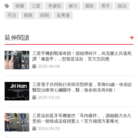
韓國
三星
李健熙
權力
腐敗
黑手
政治
司法
賄賂
財閥
金勇澈
延伸閱讀
三星手機創戰場奇蹟！擋砲彈碎片，烏克蘭士兵逃死
讚「像盔甲」...型號是這款，官方怎回應
2025-06-08
三星電子共同執行長韓宗熙猝逝，享壽63歲…休假赴
醫院治療突心臟驟停，醫：致命前兆有6個！
2025-03-25
三星這款藍牙耳機被控「耳內爆炸」，讓她聽力永久
受損…熔燒成這樣很驚人！官方補償方案曝光
2024-09-25