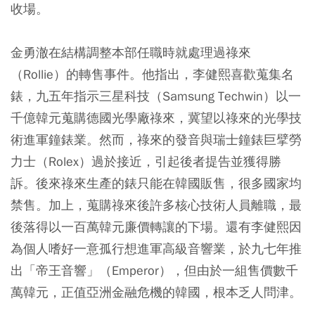
收場。
金勇澈在結構調整本部任職時就處理過祿來
（Rollie）的轉售事件。他指出，李健熙喜歡蒐集名
錶，九五年指示三星科技（Samsung Techwin）以一
千億韓元蒐購德國光學廠祿來，冀望以祿來的光學技
術進軍鐘錶業。然而，祿來的發音與瑞士鐘錶巨擘勞
力士（Rolex）過於接近，引起後者提告並獲得勝
訴。後來祿來生產的錶只能在韓國販售，很多國家均
禁售。加上，蒐購祿來後許多核心技術人員離職，最
後落得以一百萬韓元廉價轉讓的下場。還有李健熙因
為個人嗜好一意孤行想進軍高級音響業，於九七年推
出「帝王音響」（Emperor），但由於一組售價數千
萬韓元，正值亞洲金融危機的韓國，根本乏人問津。