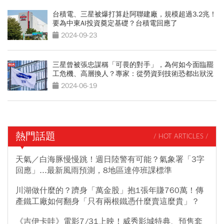
台積電、三星被爆打算赴阿聯建廠，規模超過3.2兆！
要為中東AI投資奠定基礎？台積電回應了
2024-09-23
三星曾被張忠謀稱「可畏的對手」，為何如今面臨罷
工危機、高層換人？專家：從勞資到技術恐都出狀況
2024-06-19
熱門話題
/ HOT ARTICLES /
天氣／白海豚慢慢跳！週日陸警有可能？氣象署「3字
回應」...最新風雨預測，8地區達停班課標準
川湖做什麼的？躋身「萬金股」抱1張年賺760萬！傳
產鐵工廠如何翻身「只有兩根鐵憑什麼賣這麼貴」？
《吉伊卡哇》電影7/31上映！威秀影城特典、預售套