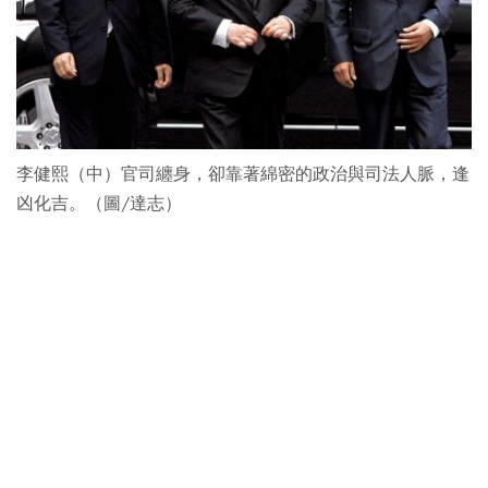
李健熙（中）官司纏身，卻靠著綿密的政治與司法人脈，逢
凶化吉。（圖/達志）