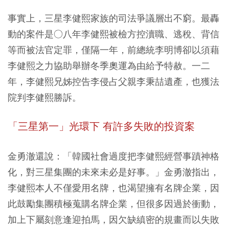
事實上，三星李健熙家族的司法爭議層出不窮。最轟
動的案件是○八年李健熙被檢方控瀆職、逃稅、背信
等而被法官定罪，僅隔一年，前總統李明博卻以須藉
李健熙之力協助舉辦冬季奧運為由給予特赦。一二
年，李健熙兄姊控告李侵占父親李秉喆遺產，也獲法
院判李健熙勝訴。
「三星第一」光環下 有許多失敗的投資案
金勇澈還說：「韓國社會過度把李健熙經營事蹟神格
化，對三星集團的未來未必是好事。」金勇澈指出，
李健熙本人不僅愛用名牌，也渴望擁有名牌企業，因
此鼓勵集團積極蒐購名牌企業，但很多因過於衝動，
加上下屬刻意逢迎拍馬，因欠缺縝密的規畫而以失敗