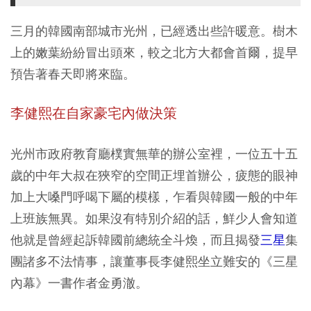
三月的韓國南部城市光州，已經透出些許暖意。樹木
上的嫩葉紛紛冒出頭來，較之北方大都會首爾，提早
預告著春天即將來臨。
李健熙在自家豪宅內做決策
光州市政府教育廳樸實無華的辦公室裡，一位五十五
歲的中年大叔在狹窄的空間正埋首辦公，疲態的眼神
加上大嗓門呼喝下屬的模樣，乍看與韓國一般的中年
上班族無異。如果沒有特別介紹的話，鮮少人會知道
他就是曾經起訴韓國前總統全斗煥，而且揭發
三星
集
團諸多不法情事，讓董事長李健熙坐立難安的《三星
內幕》一書作者金勇澈。