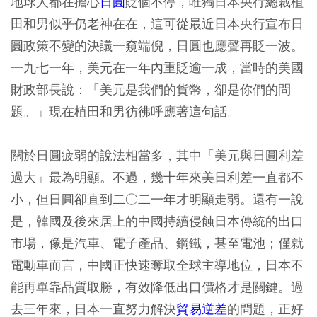
地球人都在擔心
日圓
貶個不停，唯獨日本央行總裁植
田和男似乎仍老神在在，這可從最近日本央行宣布日
圓政策不變的決議一窺端倪，日圓也應聲再貶一波。
一九七一年，美元在一年內重貶逾一成，當時的美國
財政部長說：「美元是我們的貨幣，卻是你們的問
題。」現在植田和男彷彿呼應著這句話。
關於日圓疲弱的說法相當多，其中「美元與日圓利差
過大」最為明顯。不過，幾十年來美日利差一直都不
小，但日圓卻直到二○二一年才明顯走弱。還有一說
是，韓國及後來居上的中國持續侵蝕日本傳統的出口
市場，像是汽車、電子產品、鋼鐵，甚至電池；僅就
電動車而言，中國正快速奪取全球主導地位，日本不
能再單靠品質取勝，有效降低出口價格才是關鍵。過
去三年來，日本一直努力解決
貿易逆差
的問題，正好