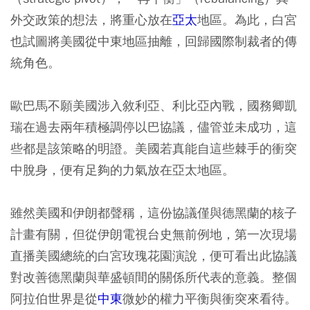
外交政策的想法，將重心放在
亞太
地區。為此，白宮
也試圖將美國從中東地區抽離，回歸國際制裁者的傳
統角色。
歐巴馬不願美國涉入敘利亞、利比亞內戰，國務卿凱
瑞在過去兩年積極調停以巴協議，儘管並未成功，這
些都是該策略的明證。美國若真能自這些棘手的衝突
中脫身，便有足夠的力氣放在亞太地區。
雖然美國和伊朗都聲稱，這份協議僅與德黑蘭的核子
計畫有關，但從伊朗電視台史無前例地，第一次現場
直播美國總統的白宮玫瑰花園演說，便可看出此協議
對改善德黑蘭與華盛頓間的關係所代表的意義。整個
阿拉伯世界是從
中東
微妙的權力平衡與衝突來看待。