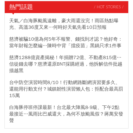
熱門話題
/ HOT STORIES /
天氣／白海豚颱風遠離，豪大雨還沒完！雨區熱點曝
光、高溫36度又來…何時好天氣先看10日預報
慈濟被騙10億為何5年不報警、錢找到才認？他好奇：
當年財報怎麼編…陳時中背「擋疫苗」黑鍋只求1件事
慈濟1288億資產揭秘！年捐贈72億、不動產815億…
信徒錢去哪？慈濟還原BNT採購經過，他拆解信件批越
描越黑
台中防空演習時間8/10！行動網路斷網演習要多久、
還能用行動支付？城鎮韌性演習懶人包：拒配合最高罰
15萬
白海豚停班停課最新！台北最大陣風8-9級、下午2點
最接近…風雨比巴威還大，為何不放颱風假？蔣萬安發
聲