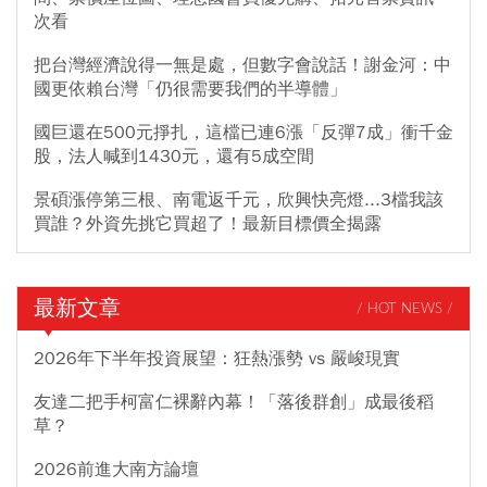
次看
把台灣經濟說得一無是處，但數字會說話！謝金河：中
國更依賴台灣「仍很需要我們的半導體」
國巨還在500元掙扎，這檔已連6漲「反彈7成」衝千金
股，法人喊到1430元，還有5成空間
景碩漲停第三根、南電返千元，欣興快亮燈...3檔我該
買誰？外資先挑它買超了！最新目標價全揭露
最新文章
/ HOT NEWS /
2026年下半年投資展望：狂熱漲勢 vs 嚴峻現實
友達二把手柯富仁裸辭內幕！「落後群創」成最後稻
草？
2026前進大南方論壇