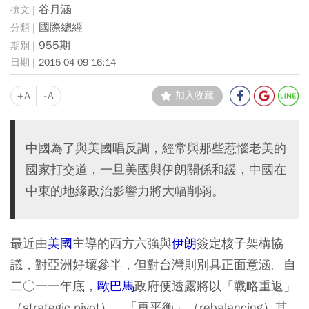
谷月涵
國際總經
955期
2015-04-09 16:14
+A
-A
加入收藏
中國為了與美國唱反調，經常與那些惹惱老美的
國家打交道，一旦美國與伊朗關係和緩，中國在
中東的地緣政治影響力將大幅削弱。
最近由
美國
主導的西方六強與
伊朗
簽定核子架構協
議，對亞洲好壞參半，但對台灣則別具正面意涵。自
二○一一年底，
歐巴馬
政府便透露將以「戰略重返」
（strategic pivot），「再平衡」（rebalancing）其