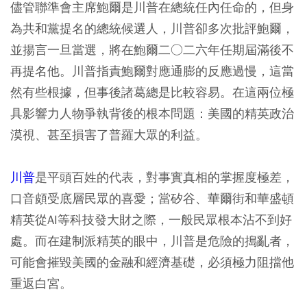
儘管聯準會主席鮑爾是川普在總統任內任命的，但身
為共和黨提名的總統候選人，川普卻多次批評鮑爾，
並揚言一旦當選，將在鮑爾二○二六年任期屆滿後不
再提名他。川普指責鮑爾對應通膨的反應過慢，這當
然有些根據，但事後諸葛總是比較容易。在這兩位極
具影響力人物爭執背後的根本問題：美國的精英政治
漠視、甚至損害了普羅大眾的利益。
川普
是平頭百姓的代表，對事實真相的掌握度極差，
口音頗受底層民眾的喜愛；當矽谷、華爾街和華盛頓
精英從AI等科技發大財之際，一般民眾根本沾不到好
處。而在建制派精英的眼中，川普是危險的搗亂者，
可能會摧毀美國的金融和經濟基礎，必須極力阻擋他
重返白宮。