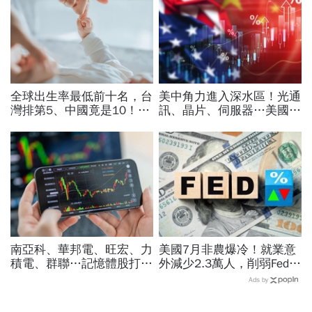
全球出生率最低前十名，台
美中角力進入深水區！光通
灣排第5、中國竟是10！亞
訊、晶片、伺服器…美國制
洲4國入榜「無聲危機」，
裁加碼，謝金河示警台灣
經濟壓力成天然避孕藥？
「這類人」處境危險又困難
南亞科、華邦電、旺宏、力
美國7月非農爆冷！就業意
積電、群聯…記憶體股打下
外減少2.3萬人，削弱Fed升
來能買？這2檔本益比外資
息機率...金價大漲逾7%，
Ads by
喊還很低：今年仍會漲很大
創7個月來最佳單周