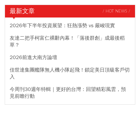
最新文章
/ HOT NEWS /
2026年下半年投資展望：狂熱漲勢 vs 嚴峻現實
友達二把手柯富仁裸辭內幕！「落後群創」成最後稻
草？
2026前進大南方論壇
佳世達集團艦隊無人機小隊起飛！鎖定美日頂級客戶切
入
今周刊30週年特輯｜更好的台灣：回望精彩風雲，預
見前瞻行動