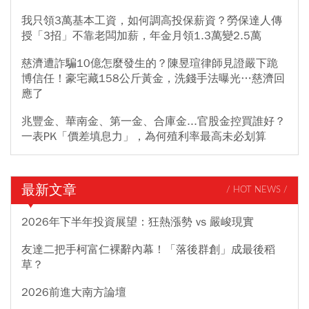
我只領3萬基本工資，如何調高投保薪資？勞保達人傳
授「3招」不靠老闆加薪，年金月領1.3萬變2.5萬
慈濟遭詐騙10億怎麼發生的？陳昱瑄律師見證嚴下跪
博信任！豪宅藏158公斤黃金，洗錢手法曝光…慈濟回
應了
兆豐金、華南金、第一金、合庫金...官股金控買誰好？
一表PK「價差填息力」，為何殖利率最高未必划算
最新文章
/ HOT NEWS /
2026年下半年投資展望：狂熱漲勢 vs 嚴峻現實
友達二把手柯富仁裸辭內幕！「落後群創」成最後稻
草？
2026前進大南方論壇