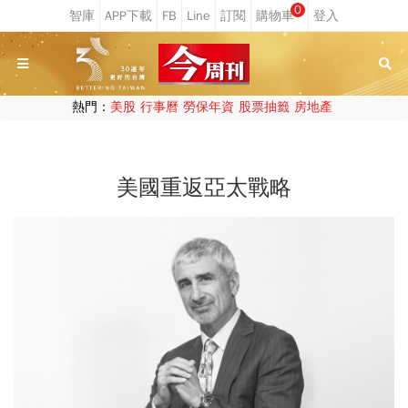
0
熱門：
美股
行事曆
勞保年資
股票抽籤
房地產
美國重返亞太戰略