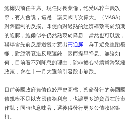
鮑爾與前任主席、現任財長葉倫，飽受民粹主義攻
擊，有人會說，這是「讓美國再次偉大」（MAGA）
對舊體制的反撲。即使面對過熱的經濟導致高於預期
的通膨，鮑爾似乎仍然熱衷於降息；當然也可以說，
聯準會先前反應過慢才惹出
高通膨
，為了避免重蹈覆
轍，對經濟衰退反應遲鈍，因而提早降息。無論如
何，目前看不到降息的理由，除非擔心持續貨幣緊縮
政策，會在十一月大選前引發股市崩跌。
目前美國政府負債位於歷史高檔，葉倫發行的美國國
債規模不足以支應債務利息，也讓更多游資留在股市
作亂；同時也意味著，選後得發行更多公債收縮銀
根。