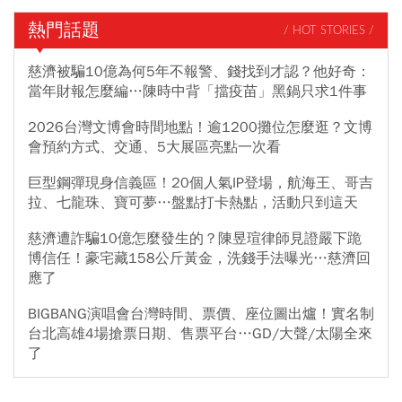
熱門話題
/ HOT STORIES /
慈濟被騙10億為何5年不報警、錢找到才認？他好奇：
當年財報怎麼編…陳時中背「擋疫苗」黑鍋只求1件事
2026台灣文博會時間地點！逾1200攤位怎麼逛？文博
會預約方式、交通、5大展區亮點一次看
巨型鋼彈現身信義區！20個人氣IP登場，航海王、哥吉
拉、七龍珠、寶可夢…盤點打卡熱點，活動只到這天
慈濟遭詐騙10億怎麼發生的？陳昱瑄律師見證嚴下跪
博信任！豪宅藏158公斤黃金，洗錢手法曝光…慈濟回
應了
BIGBANG演唱會台灣時間、票價、座位圖出爐！實名制
台北高雄4場搶票日期、售票平台…GD/大聲/太陽全來
了