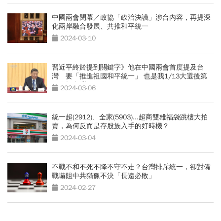
中國兩會閉幕／政協「政治決議」涉台內容，再提深
化兩岸融合發展、共推和平統一
2024-03-10
習近平終於提到關鍵字》他在中國兩會首度提及台
灣 要「推進祖國和平統一」 也是我1/13大選後第
一次提台灣
2024-03-06
統一超(2912)、全家(5903)...超商雙雄福袋跳樓大拍
賣，為何反而是存股族入手的好時機？
2024-03-04
不戰不和不死不降不守不走？台灣排斥統一，卻對備
戰嚇阻中共猶豫不決「長遠必敗」
2024-02-27