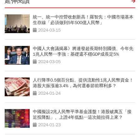
延伸閱讀
統一、統一中控營收創新高！羅智先：中國市場基本
生存線「必須做到5年500億人民幣」
2024-03-15
中國人大會議揭幕》將連發超長期特別國債、今年先
1兆人民幣…李強：基礎還不穩GDP成長定5%
2024-03-05
人行降準0.5個百分點、提供流動性1兆人民幣資金！
港股大振漲逾3.4%，為何選春節前釋利多？
2024-01-24
中國擬設2兆人民幣平準基金護盤！港股破萬五「接
近投降點」、上證4年低點…這次能拉得上來？
2024-01-23