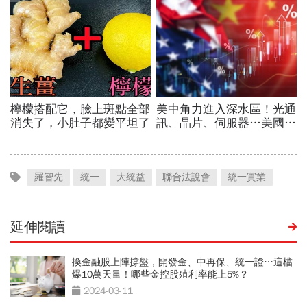
羅智先
統一
大統益
聯合法說會
統一實業
延伸閱讀
換金融股上陣撐盤，開發金、中再保、統一證…這檔
爆10萬天量！哪些金控股殖利率能上5%？
2024-03-11