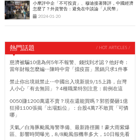
小摩評中企「不可投資」、穆迪接著降評，中國經濟
怎麼了？外資警告：避免在中談論「人民幣」
2024-01-20
熱門話題
/ HOT ARTICLES /
慈濟被騙10億為何5年不報警、錢找到才認？他好奇：
當年財報怎麼編…陳時中背「擋疫苗」黑鍋只求1件事
禁止你出境就禁止…中國出入境新規9/15上路，台灣
人小心「有去無回」？4種職業特別注意：前例在這
0050賺1200萬還不賣？現在還能買嗎？郭哲榮砸1億
狂掃1100張揭「出場點位」：台股4萬7不敢買「可憐
哪」
天氣／白海豚颱風海警準備、最新路徑圖！豪大雨紫爆
區、影響時間曝光，8/8颱風假機率多大，10日報先看