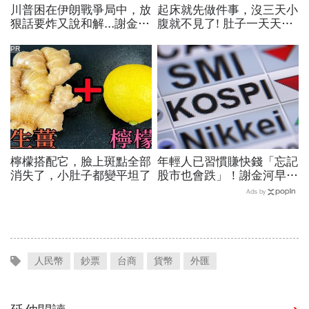
川普困在伊朗戰爭局中，放
起床就先做件事，沒三天小
狠話要炸又說和解...謝金河
腹就不見了! 肚子一天天變
揭伊朗權力結構：制度決定
小！
一個國家的未來
PR
檸檬搭配它，臉上斑點全部
年輕人已習慣賺快錢「忘記
消失了，小肚子都變平坦了
股市也會跌」！謝金河早一
步示警南韓個股槓桿ETF會
Ads by
出事：根本把投資人丟火坑
人民幣
鈔票
台商
貨幣
外匯