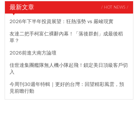
最新文章
/ HOT NEWS /
2026年下半年投資展望：狂熱漲勢 vs 嚴峻現實
友達二把手柯富仁裸辭內幕！「落後群創」成最後稻
草？
2026前進大南方論壇
佳世達集團艦隊無人機小隊起飛！鎖定美日頂級客戶切
入
今周刊30週年特輯｜更好的台灣：回望精彩風雲，預
見前瞻行動