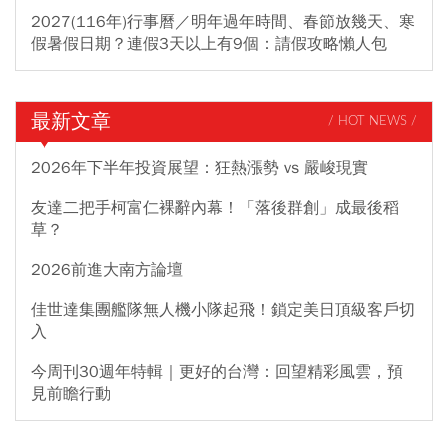
2027(116年)行事曆／明年過年時間、春節放幾天、寒
假暑假日期？連假3天以上有9個：請假攻略懶人包
最新文章
/ HOT NEWS /
2026年下半年投資展望：狂熱漲勢 vs 嚴峻現實
友達二把手柯富仁裸辭內幕！「落後群創」成最後稻
草？
2026前進大南方論壇
佳世達集團艦隊無人機小隊起飛！鎖定美日頂級客戶切
入
今周刊30週年特輯｜更好的台灣：回望精彩風雲，預
見前瞻行動