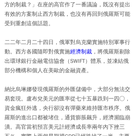
方的制裁？」在座的高官作了一番議論，既沒有提出
有效的方案制止西方制裁，也沒有再回到俄羅斯可能
受到重創這個話題。
二二年二月二十四日，俄軍對烏克蘭實施特別軍事行
動。西方各國隨即對俄實施
經濟制裁
，將俄羅斯剔除
出環球銀行金融電信協會（SWIFT）體系，並凍結俄
部分機構和個人在美歐的金融資產。
納比烏琳娜發現俄羅斯的外匯儲備中，大部分無法交
易套現。盧布兌美元的匯率從七十五暴跌到一四○，
資金瘋狂外逃，央行卻沒有彈藥來維持匯市秩序。俄
羅斯的進出口都被堵住，通貨膨脹飆升，經濟瀕臨崩
潰。高官當初預言美元計經濟成長率兩年內下挫三