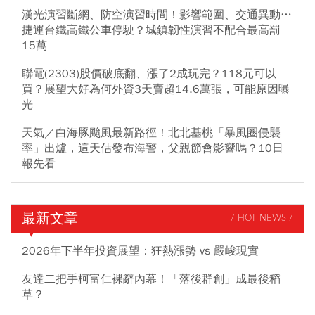
漢光演習斷網、防空演習時間！影響範圍、交通異動…
捷運台鐵高鐵公車停駛？城鎮韌性演習不配合最高罰
15萬
聯電(2303)股價破底翻、漲了2成玩完？118元可以
買？展望大好為何外資3天賣超14.6萬張，可能原因曝
光
天氣／白海豚颱風最新路徑！北北基桃「暴風圈侵襲
率」出爐，這天估發布海警，父親節會影響嗎？10日
報先看
最新文章
/ HOT NEWS /
2026年下半年投資展望：狂熱漲勢 vs 嚴峻現實
友達二把手柯富仁裸辭內幕！「落後群創」成最後稻
草？