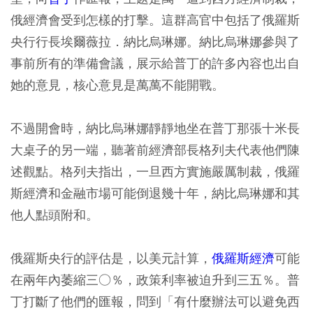
俄經濟會受到怎樣的打擊。這群高官中包括了俄羅斯
央行行長埃爾薇拉．納比烏琳娜。納比烏琳娜參與了
事前所有的準備會議，展示給普丁的許多內容也出自
她的意見，核心意見是萬萬不能開戰。
不過開會時，納比烏琳娜靜靜地坐在普丁那張十米長
大桌子的另一端，聽著前經濟部長格列夫代表他們陳
述觀點。格列夫指出，一旦西方實施嚴厲制裁，俄羅
斯經濟和金融市場可能倒退幾十年，納比烏琳娜和其
他人點頭附和。
俄羅斯央行的評估是，以美元計算，
俄羅斯經濟
可能
在兩年內萎縮三○％，政策利率被迫升到三五％。普
丁打斷了他們的匯報，問到「有什麼辦法可以避免西