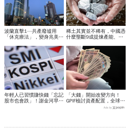
波蘭直擊1—共產廢墟用
稀土其實並不稀有，中國憑
「休克療法」，變身兆美元
什麼壟斷9成提煉產能、掐
經濟體！「野牛瀕死」如何
住川普脖子？洪財隆解析：
花30年重新養活餵壯
美中角力下，台灣最該擔心
的事
年輕人已習慣賺快錢「忘記
「大錢」開始改變方向！
股市也會跌」！謝金河早一
GPIF檢討資產配置，全球資
步示警南韓個股槓桿ETF會
金流向恐迎重大變局
Ads by
出事：根本把投資人丟火坑