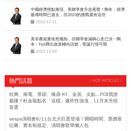
中國經濟拐點漸現、美聯準會升息尾聲！陶冬：經濟
最壞時間已過去，但2023的挑戰還有這些
2022-12-11
美非農就業依然熾熱，但聯準會減碼心意已決…陶
冬：Fed釋出政策轉向訊號，聖誕行情可期
2022-12-04
熱門話題
/ HOT ARTICLES /
欣興、南電、景碩、臻鼎-KY、金居、尖點...PCB買誰
最賺？杜金龍點名「這檔」爆炸性強漲，11月末升段
首選
aespa演唱會8/11台北大巨蛋登場！開唱時間、票價座
位圖、實名制規定、演唱會歌單懶人包