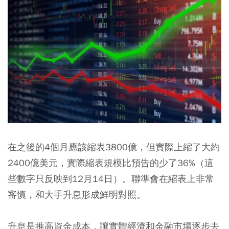
在之後的4個月應該縮表3800億，但實際上縮了大約
2400億美元，實際縮表規模比預告的少了36%（這
些數字只反映到12月14日）。聯準會在縮表上非常
審慎，和大手升息形成鮮明對照。
升息是推高資金成本，讓實體經濟和金融市場逐步去