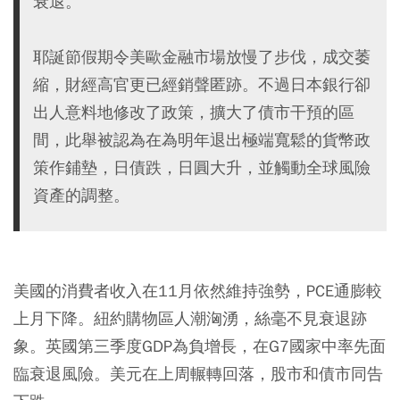
衰退。
耶誕節假期令美歐金融市場放慢了步伐，成交萎
縮，財經高官更已經銷聲匿跡。不過日本銀行卻
出人意料地修改了政策，擴大了債市干預的區
間，此舉被認為在為明年退出極端寬鬆的貨幣政
策作鋪墊，日債跌，日圓大升，並觸動全球風險
資產的調整。
美國的消費者收入在11月依然維持強勢，PCE通膨較
上月下降。紐約購物區人潮洶湧，絲毫不見衰退跡
象。英國第三季度GDP為負增長，在G7國家中率先面
臨衰退風險。美元在上周輾轉回落，股市和債市同告