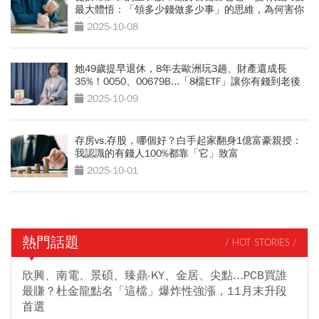
最大體悟：「領多少錢做多少事」的思維，為何害你
變窮？
2025-10-08
她49歲提早退休，8年去歐洲玩3趟、財產還成長
35%！0050、00679B...「8檔ETF」讓你有錢到老後
2025-10-09
存房vs.存股，哪個好？白手起家翻身1億富豪親授：
我認識的有錢人100%都靠「它」致富
2025-10-01
熱門話題
/ HOT STORIES /
欣興、南電、景碩、臻鼎-KY、金居、尖點...PCB買誰
最賺？杜金龍點名「這檔」爆炸性強漲，11月末升段
首選