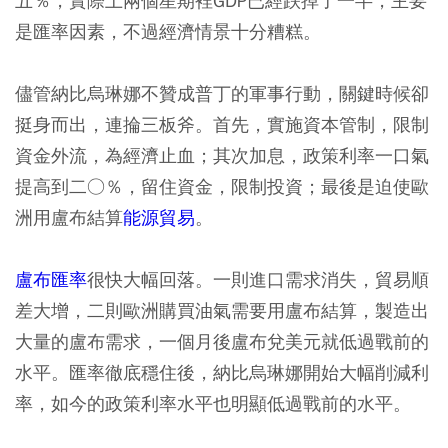
五％，實際上兩個星期裡GDP已經跌掉了一半，主要
是匯率因素，不過經濟情景十分糟糕。
儘管納比烏琳娜不贊成普丁的軍事行動，關鍵時候卻
挺身而出，連掄三板斧。首先，實施資本管制，限制
資金外流，為經濟止血；其次加息，政策利率一口氣
提高到二○％，留住資金，限制投資；最後是迫使歐
洲用盧布結算
能源貿易
。
盧布匯率
很快大幅回落。一則進口需求消失，貿易順
差大增，二則歐洲購買油氣需要用盧布結算，製造出
大量的盧布需求，一個月後盧布兌美元就低過戰前的
水平。匯率徹底穩住後，納比烏琳娜開始大幅削減利
率，如今的政策利率水平也明顯低過戰前的水平。