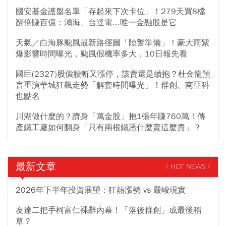
國安基金護盤名單「存起來下次卡位」！279天買8檔
翻倍賺百億：鴻海、台達電...唯一金融股是它
天氣／白海豚颱風最新路徑圖「陸警準備」！豪大雨紫
爆影響時間曝光，颱風假機率多大，10日報先看
國巨(2327)股價腰斬又漲停，該賣還是續抱？杜金龍預
言重演華城狂飆走勢「解套時間曝光」！群創、南亞科
也點名
川湖做什麼的？躋身「萬金股」抱1張年賺760萬！傳
產鐵工廠如何翻身「只有兩根鐵憑什麼賣這麼貴」？
最新文章
/ HOT NEWS /
2026年下半年投資展望：狂熱漲勢 vs 嚴峻現實
友達二把手柯富仁裸辭內幕！「落後群創」成最後稻
草？