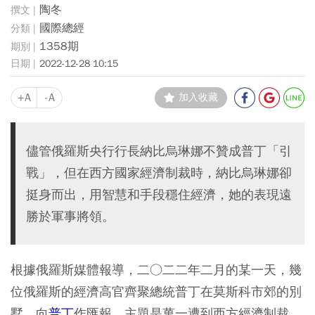
陶冬
國際總經
1358期
2022-12-28 10:15
+A
-A
加入收藏
儘管俄羅斯央行行長納比烏琳娜不贊成普丁「引
戰」，但在西方國家經濟制裁時，納比烏琳娜卻
挺身而出，用智慧和手段穩住經濟，她的表現遠
勝於軍事將領。
根據俄羅斯媒體報導，二○二二年二月的某一天，幾
位俄羅斯的經濟高官齊聚總統普丁在莫斯科市郊的別
墅，向
普丁
作匯報，主題是萬一遭到西方經濟制裁，