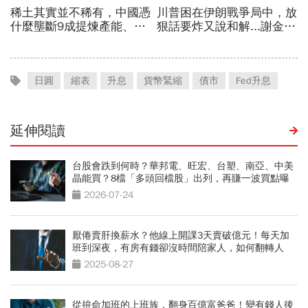
日圓
縮表
升息
貨幣緊縮
債市
Fed升息
延伸閱讀
台股會跌到何時？華邦電、旺宏、台塑、南亞、中美
晶能買？8檔「多頭回檔股」出列，再賺一波買點曝
光
2026-07-24
厭倦賣肝換薪水？他線上開課3天賣破億元！每天加
班到深夜，有房有錢卻沒時間陪家人，如何翻轉人
生？
2025-08-27
從拚命加班的上班族，翻身百億富爸爸！變有錢人後