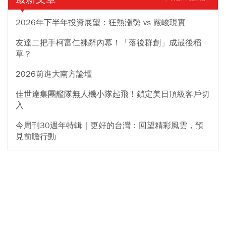
2026年下半年投資展望：狂熱漲勢 vs 嚴峻現實
友達二把手柯富仁裸辭內幕！「落後群創」成最後稻
草？
2026前進大南方論壇
佳世達集團艦隊無人機小隊起飛！鎖定美日頂級客戶切
入
今周刊30週年特輯｜更好的台灣：回望精彩風雲，預
見前瞻行動