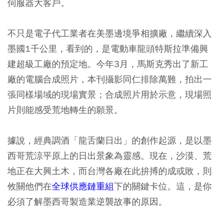
伺服器大客戶。
不只是電子代工業者在美墨邊境爭相擴廠，繼續深入
墨國1千公里，看到的，是電動車龍頭特斯拉準備興
建超級工廠的預定地。今年3月，馬斯克秀出了新工
廠的電腦合成照片，本刊攝影同仁排除萬難，拍出一
張同樣場域的現場實景；合成照片用於示意，現場照
片則能感受荒地轉生的願景。
據說，經典調酒「龍舌蘭日出」的創作起源，是以墨
西哥荒涼平原上的日出景象為靈感。現在，沙漠、荒
地正在大興土木，而台灣各廠在此拚搏的成或敗，則
攸關他們在
全球供應鏈重組
下的關鍵卡位。這，是你
必須了解墨西哥製造業逆襲故事的原因。