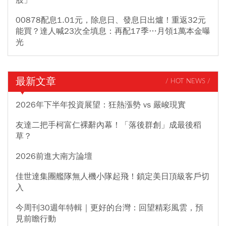
00878配息1.01元，除息日、發息日出爐！重返32元
能買？達人喊23次全填息：再配17季…月領1萬本金曝
光
最新文章
/ HOT NEWS /
2026年下半年投資展望：狂熱漲勢 vs 嚴峻現實
友達二把手柯富仁裸辭內幕！「落後群創」成最後稻
草？
2026前進大南方論壇
佳世達集團艦隊無人機小隊起飛！鎖定美日頂級客戶切
入
今周刊30週年特輯｜更好的台灣：回望精彩風雲，預
見前瞻行動