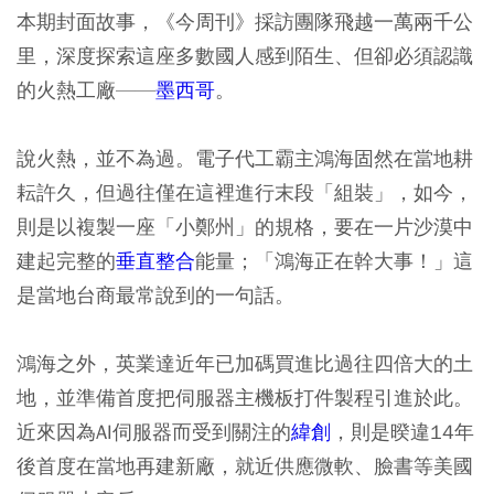
本期封面故事，《今周刊》採訪團隊飛越一萬兩千公
里，深度探索這座多數國人感到陌生、但卻必須認識
的火熱工廠——
墨西哥
。
說火熱，並不為過。電子代工霸主鴻海固然在當地耕
耘許久，但過往僅在這裡進行末段「組裝」，如今，
則是以複製一座「小鄭州」的規格，要在一片沙漠中
建起完整的
垂直整合
能量；「鴻海正在幹大事！」這
是當地台商最常說到的一句話。
鴻海之外，英業達近年已加碼買進比過往四倍大的土
地，並準備首度把伺服器主機板打件製程引進於此。
近來因為AI伺服器而受到關注的
緯創
，則是暌違14年
後首度在當地再建新廠，就近供應微軟、臉書等美國