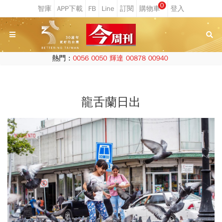
0
熱門：
0056
0050
輝達
00878
00940
龍舌蘭日出