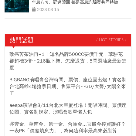
年息八％、延遲贖回 都是高息詐騙案共同特徵
2023-03-15
熱門話題
/ HOT STORIES /
致癌苦茶油再+1！知名品牌500CC要價千元，苯駢芘
卻超標3倍…216瓶下架、怎麼退貨，5問題油廠最新進
度
BIGBANG演唱會台灣時間、票價、座位圖出爐！實名制
台北高雄4場搶票日期、售票平台…GD/大聲/太陽全來
了
aespa演唱會8/11台北大巨蛋登場！開唱時間、票價座
位圖、實名制規定、演唱會歌單懶人包
兆豐金、華南金、第一金、合庫金...官股金控買誰好？
一表PK「價差填息力」，為何殖利率最高未必划算