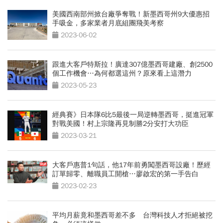
美國西南部州掀台廠爭奪戰！新墨西哥州9大優惠招
手吸金，多家業者月底組團飛美考察
2023-06-02
跟進大客戶特斯拉！廣達307億墨西哥建廠、創2500
個工作機會…為何都選這州？原來看上這潛力
2023-05-23
經典賽》日本隊6比5最後一局逆轉墨西哥，挺進冠軍
對戰美國！村上宗隆再見制勝2分安打大功臣
2023-03-21
大客戶惠普1句話，他17年前勇闖墨西哥設廠！歷經
訂單歸零、離職員工開槍…廖啟宏的第一手告白
2023-02-23
平均月薪竟和墨西哥差不多 台灣科技人才拒絕被挖