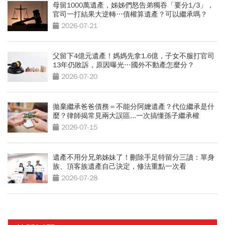
母留1000萬遺產，姊姊們怒告弟獨吞「要分1/3」，
官司一打結果大逆轉…債權算遺產？可以繼承嗎？
2026-07-21
父留下4億元遺產！媽媽先拿1.6億，子女不服打官司
13年仍敗訴，原因曝光…國外不動產怎麼分？
2026-07-20
拋棄繼承爸爸債務＝不能分阿嬤遺產？代位繼承是什
麼？律師揭常見兩大誤區...一次搞懂孫子繼承權
2026-07-15
遺產不用分兄弟姊妹了！刪除手足特留分三讀：單身
族、頂客族遺產自己決定，修法重點一次看
2026-07-28