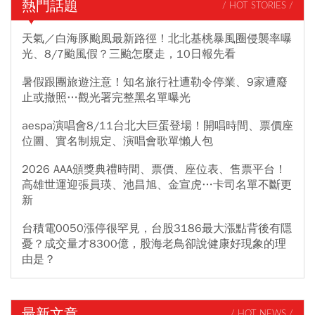
熱門話題
/ HOT STORIES /
天氣／白海豚颱風最新路徑！北北基桃暴風圈侵襲率曝
光、8/7颱風假？三颱怎麼走，10日報先看
暑假跟團旅遊注意！知名旅行社遭勒令停業、9家遭廢
止或撤照…觀光署完整黑名單曝光
aespa演唱會8/11台北大巨蛋登場！開唱時間、票價座
位圖、實名制規定、演唱會歌單懶人包
2026 AAA頒獎典禮時間、票價、座位表、售票平台！
高雄世運迎張員瑛、池昌旭、金宣虎…卡司名單不斷更
新
台積電0050漲停很罕見，台股3186最大漲點背後有隱
憂？成交量才8300億，股海老鳥卻說健康好現象的理
由是？
最新文章
/ HOT NEWS /