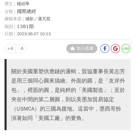
楊紹華
國際總經
攝影／蕭芃凱
1381期
2023-06-07 10:13
+A
-A
加入收藏
關於美國重塑供應鏈的邏輯，貿協董事長黃志芳
是用三個同心圓來描繪。外面的圓，是「友岸外
包」，裡面的圓，是純粹的「美國製造」；至於
夾在中間的第二層圓，則以美墨加貿易協定
（USMCA）的三國為腹地。這當中，墨西哥扮
演著如同「美國工廠」的要角。