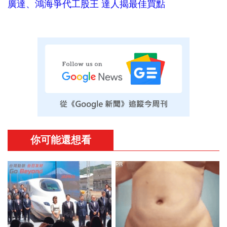
廣達、鴻海爭代工股王 達人揭最佳買點