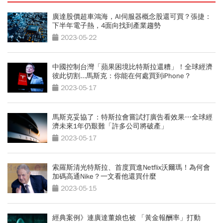
廣達股價超車鴻海，AI伺服器概念股還可買？張捷：
下半年電子熱，4面向找到產業趨勢
2023-05-22
中國控制台灣「蘋果困境比特斯拉還糟」！全球經濟
彼此切割...馬斯克：你能在何處買到iPhone？
2023-05-17
馬斯克妥協了：特斯拉會嘗試打廣告看效果…全球經
濟未來1年仍艱難「許多公司將破產」
2023-05-17
索羅斯清光特斯拉、首度買進Netflix沃爾瑪！為何會
加碼高通Nike？一文看他還買什麼
2023-05-15
經典案例》連廣達董娘也被 「黃金報酬率」打動