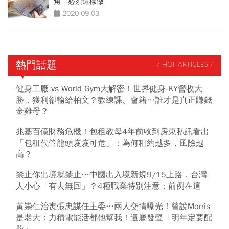
角 必須這樣做
2020-09-03
熱門話題
/ HOT ARTICLES /
健身工廠 vs World Gym大解密！世界健身-KY營收大
勝，獲利卻輸給柏文？教練課、會籍…誰才是真正賺錢
金雞母？
兆基百億財務危機！包租教母4年前收到房東私訊看出
「包租代管龍頭岌岌可危」：為何租約越多，風險越
高？
禁止你出境就禁止…中國出入境新規9/15上路，台灣
人小心「有去無回」？4種職業特別注意：前例在這
黃崇仁治喪張忠謀任主委…兩人交情曝光！曾說Morris
是老大：力積電能活都他幫我！遺屬發聲「明年定要配
股」