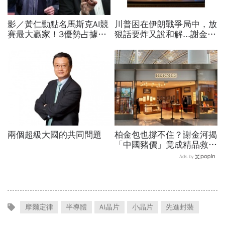
影／黃仁勳點名馬斯克AI競
川普困在伊朗戰爭局中，放
賽最大贏家！3優勢占據重
狠話要炸又說和解...謝金河
要位置…SpaceX全用輝達
揭伊朗權力結構：制度決定
晶片，AMD蘇姿丰回應了
一個國家的未來
兩個超級大國的共同問題
柏金包也撐不住？謝金河揭
「中國豬價」竟成精品救命
指標…內需不振愛馬仕恐怕
Ads by
要繼續等下去
摩爾定律
半導體
AI晶片
小晶片
先進封裝