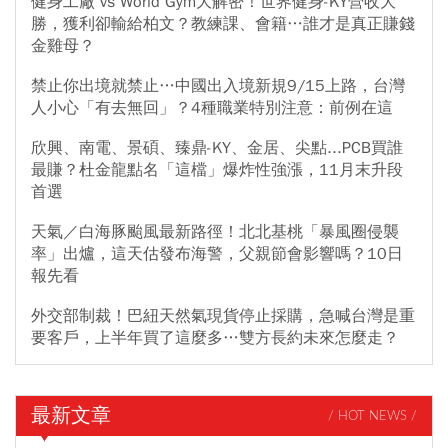
健身工廠 vs World Gym大解密！世界健身-KY營收大
勝，獲利卻輸給柏文？教練課、會籍…誰才是真正賺錢
金雞母？
禁止你出境就禁止…中國出入境新規9/15上路，台灣
人小心「有去無回」？4種職業特別注意：前例在這
欣興、南電、景碩、臻鼎-KY、金居、尖點...PCB買誰
最賺？杜金龍點名「這檔」爆炸性強漲，11月末升段
首選
天氣／白海豚颱風最新路徑！北北基桃「暴風圈侵襲
率」出爐，這天估發布海警，父親節會影響嗎？10日
報先看
外交部制裁！巴紐天然氣現貨停止採購，急喊台灣是重
要客戶，上半年買了這麼多…雙方長約未來怎麼走？
最新文章
/ HOT NEWS /