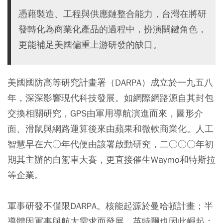
憑藉製造、工程與供應鏈整合能力，台灣在將研
發轉化為商業化產品的過程中，扮演關鍵角色，
更能補足美國偏重上游研發的缺口。
美國國防高等研究計畫署（DARPA）成立於一九五八
年，深深影響現代科技發展。如網際網路源自其封包
交換相關研究，GPS由軍用導航演進而來，圖形介
面、滑鼠與網路運算後來由蘋果和微軟商業化。人工
智慧早在六○年代便由該署啟動研究，二○○○年初
期其主辦的自駕車大賽，更直接催生Waymo和特斯拉
等企業。
軍事研發不僅限DARPA。核能起源於曼哈頓計畫；半
導體因軍事與航太需求而發展，英特爾也因此崛起；