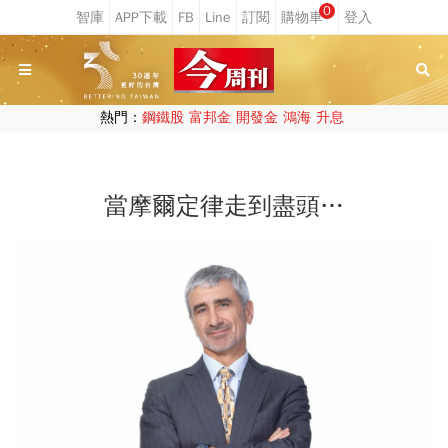
0
熱門：
鋼鐵股
富邦金
開發金
鴻海
升息
當摩爾定律走到盡頭…