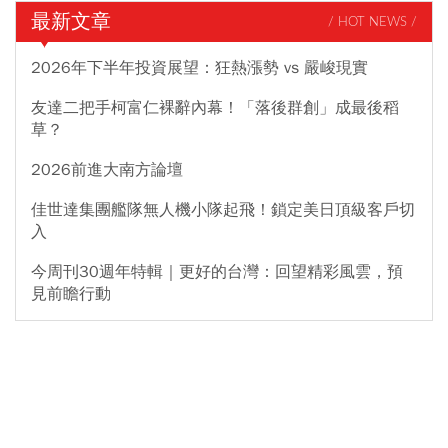
最新文章
/ HOT NEWS /
2026年下半年投資展望：狂熱漲勢 vs 嚴峻現實
友達二把手柯富仁裸辭內幕！「落後群創」成最後稻
草？
2026前進大南方論壇
佳世達集團艦隊無人機小隊起飛！鎖定美日頂級客戶切
入
今周刊30週年特輯｜更好的台灣：回望精彩風雲，預
見前瞻行動