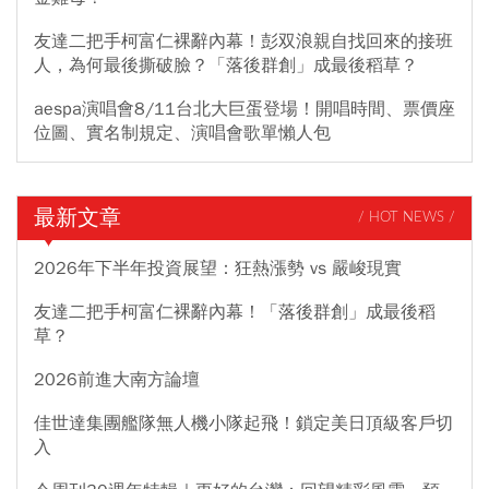
友達二把手柯富仁裸辭內幕！彭双浪親自找回來的接班
人，為何最後撕破臉？「落後群創」成最後稻草？
aespa演唱會8/11台北大巨蛋登場！開唱時間、票價座
位圖、實名制規定、演唱會歌單懶人包
最新文章
/ HOT NEWS /
2026年下半年投資展望：狂熱漲勢 vs 嚴峻現實
友達二把手柯富仁裸辭內幕！「落後群創」成最後稻
草？
2026前進大南方論壇
佳世達集團艦隊無人機小隊起飛！鎖定美日頂級客戶切
入