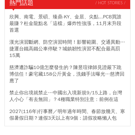
熱門話題
/ HOT STORIES /
欣興、南電、景碩、臻鼎-KY、金居、尖點...PCB買誰
最賺？杜金龍點名「這檔」爆炸性強漲，11月末升段
首選
漢光演習斷網、防空演習時間！影響範圍、交通異動…
捷運台鐵高鐵公車停駛？城鎮韌性演習不配合最高罰
15萬
慈濟遭詐騙10億怎麼發生的？陳昱瑄律師見證嚴下跪
博信任！豪宅藏158公斤黃金，洗錢手法曝光…慈濟回
應了
禁止你出境就禁止…中國出入境新規9/15上路，台灣
人小心「有去無回」？4種職業特別注意：前例在這
2027(116年)行事曆／明年過年時間、春節放幾天、寒
假暑假日期？連假3天以上有9個：請假攻略懶人包