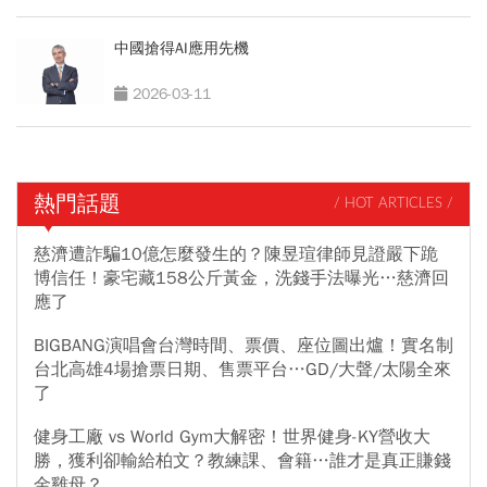
中國搶得AI應用先機
2026-03-11
熱門話題
/ HOT ARTICLES /
慈濟遭詐騙10億怎麼發生的？陳昱瑄律師見證嚴下跪
博信任！豪宅藏158公斤黃金，洗錢手法曝光…慈濟回
應了
BIGBANG演唱會台灣時間、票價、座位圖出爐！實名制
台北高雄4場搶票日期、售票平台…GD/大聲/太陽全來
了
健身工廠 vs World Gym大解密！世界健身-KY營收大
勝，獲利卻輸給柏文？教練課、會籍…誰才是真正賺錢
金雞母？