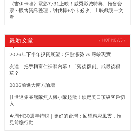
《吉伊卡哇》電影7/31上映！威秀影城特典、預售套
票…販售資訊整理，討伐棒+小卡必收、上映戲院一文
看
最新文章
/ HOT NEWS /
2026年下半年投資展望：狂熱漲勢 vs 嚴峻現實
友達二把手柯富仁裸辭內幕！「落後群創」成最後稻
草？
2026前進大南方論壇
佳世達集團艦隊無人機小隊起飛！鎖定美日頂級客戶切
入
今周刊30週年特輯｜更好的台灣：回望精彩風雲，預
見前瞻行動