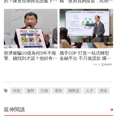
的？陳昱瑄律師見證嚴下跪
稱「政府買夠疫苗，民間就
博信任！豪宅藏158公斤黃
不用採購」！謝金河：這句
金，洗錢手法曝光…慈濟回
話說得不夠公道
應了
慈濟被騙10億為何5年不報
攜手CDP 打造一站式轉型
警、錢找到才認？他好奇：
金融平台 不只做貸款 國泰
當年財報怎麼編…陳時中背
世華化身減碳顧問
Ads by
「擋疫苗」黑鍋只求1件事
科技
趨勢
行銷
電商
國際盃
人才
雲端
延伸閱讀