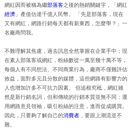
網紅因而被稱為繼
部落客
之後的熱銷關鍵字，「網紅
經濟
」產值估達千億人民幣。 「先是部落客，現在
又有網紅，網路行銷每天都有新東西，怎麼學？」一
名廠商問我。
不難理解其焦慮，過去訊息全然掌握在企業手中；現
在素人部落客或網紅，粉絲數從一萬至幾十萬不等，
每個人有不同想法、不同商業行為，廠商不僅難評估
效益，面對多元且分散的媒體，這些網路有影響力的
人也增加許多不可抗力因素。 但追根究柢，網紅雖
然是新行銷名詞，但和傳統的行銷本質並無不同：運
用網路意見領袖，吸引粉絲的注意，進而促成購買。
因此，只要夠了解自己的
消費者
，要跟上潮流並不
難。