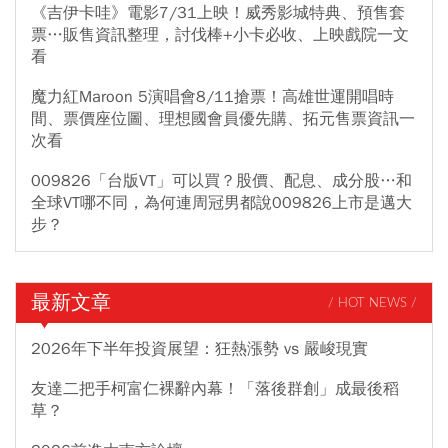
《吉伊卡哇》電影7/31上映！威秀影城特典、預售套
票…販售資訊整理，討伐棒+小卡必收、上映戲院一文
看
魔力紅Maroon 5演唱會8/11搶票！高雄世運開唱時
間、票價座位圖、理想國會員優先購、拓元售票資訊一
次看
009826「台版VT」可以買？股價、配息、成分股…和
全球VT哪不同，為何連周冠男都說009826上市是邁大
步？
最新文章
/ HOT NEWS /
2026年下半年投資展望：狂熱漲勢 vs 嚴峻現實
友達二把手柯富仁裸辭內幕！「落後群創」成最後稻
草？