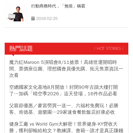
行動商務時代，「無痕」稱霸
2016-02-25
熱門話題
/ HOT STORIES /
魔力紅Maroon 5演唱會8/11搶票！高雄世運開唱時
間、票價座位圖、理想國會員優先購、拓元售票資訊一
次看
空總國家文化基地8月開放！封閉90年古蹟大樓打開
了…加碼「晴空季2026」這天登場，16件作品必看
父親節優惠／麥當勞買一送一、六福村免費玩！必勝
客、肯德基、遊樂園…29家速食餐飲飯店好康必收
健身工廠 vs World Gym大解密！世界健身-KY營收大
勝，獲利卻輸給柏文？教練課、會籍…誰才是真正賺錢