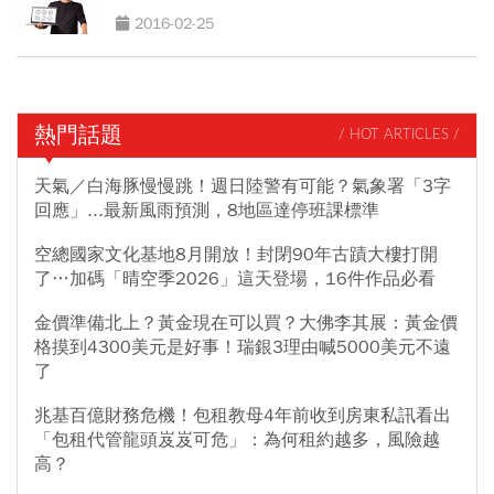
2016-02-25
熱門話題
/ HOT ARTICLES /
天氣／白海豚慢慢跳！週日陸警有可能？氣象署「3字
回應」...最新風雨預測，8地區達停班課標準
空總國家文化基地8月開放！封閉90年古蹟大樓打開
了…加碼「晴空季2026」這天登場，16件作品必看
金價準備北上？黃金現在可以買？大佛李其展：黃金價
格摸到4300美元是好事！瑞銀3理由喊5000美元不遠
了
兆基百億財務危機！包租教母4年前收到房東私訊看出
「包租代管龍頭岌岌可危」：為何租約越多，風險越
高？