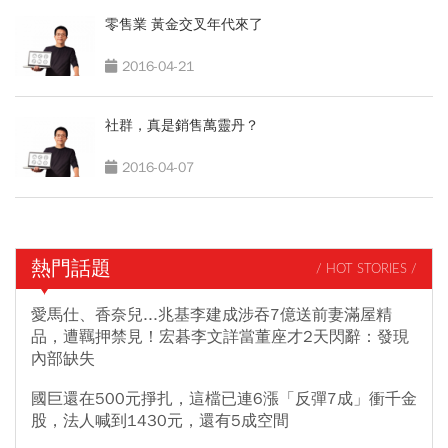
零售業 黃金交叉年代來了
2016-04-21
社群，真是銷售萬靈丹？
2016-04-07
熱門話題
/ HOT STORIES /
愛馬仕、香奈兒...兆基李建成涉吞7億送前妻滿屋精
品，遭羈押禁見！宏碁李文詳當董座才2天閃辭：發現
內部缺失
國巨還在500元掙扎，這檔已連6漲「反彈7成」衝千金
股，法人喊到1430元，還有5成空間