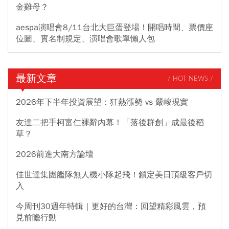
金雞母？
aespa演唱會8/11台北大巨蛋登場！開唱時間、票價座
位圖、實名制規定、演唱會歌單懶人包
最新文章
/ HOT NEWS /
2026年下半年投資展望：狂熱漲勢 vs 嚴峻現實
友達二把手柯富仁裸辭內幕！「落後群創」成最後稻
草？
2026前進大南方論壇
佳世達集團艦隊無人機小隊起飛！鎖定美日頂級客戶切
入
今周刊30週年特輯｜更好的台灣：回望精彩風雲，預
見前瞻行動