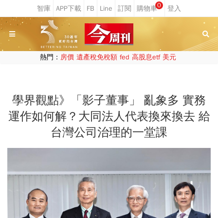
0
熱門：
房價
遺產稅免稅額
fed
高股息etf
美元
學界觀點》「影子董事」 亂象多 實務
運作如何解？大同法人代表換來換去 給
台灣公司治理的一堂課