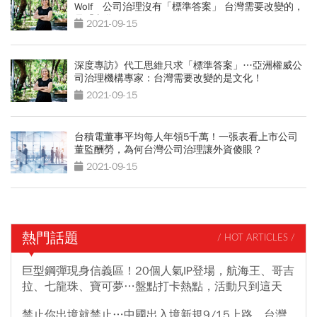
Wolf 公司治理沒有「標準答案」 台灣需要改變的，
是「文化」！
2021-09-15
深度專訪》代工思維只求「標準答案」…亞洲權威公
司治理機構專家：台灣需要改變的是文化！
2021-09-15
台積電董事平均每人年領5千萬！一張表看上市公司
董監酬勞，為何台灣公司治理讓外資傻眼？
2021-09-15
熱門話題
/ HOT ARTICLES /
巨型鋼彈現身信義區！20個人氣IP登場，航海王、哥吉
拉、七龍珠、寶可夢…盤點打卡熱點，活動只到這天
禁止你出境就禁止…中國出入境新規9/15上路，台灣