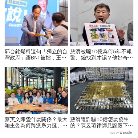
郭台銘爆料這句「獨立的台
慈濟被騙10億為何5年不報
灣政府」讓BNT被擋，王必
警、錢找到才認？他好奇：
勝秀證據：BNT大股東給郭
當年財報怎麼編…陳時中背
董的信不是這樣寫
「擋疫苗」黑鍋只求1件事
蔡英文陳瑩什麼關係？最大
慈濟遭詐騙10億怎麼發生
咖主委為何跨派系力挺、連
的？陳昱瑄律師見證嚴下跪
饒慶鈴都曬合照...同場背後
博信任！豪宅藏158公斤黃
Ads by
藏政壇合作內幕？
金，洗錢手法曝光…慈濟回