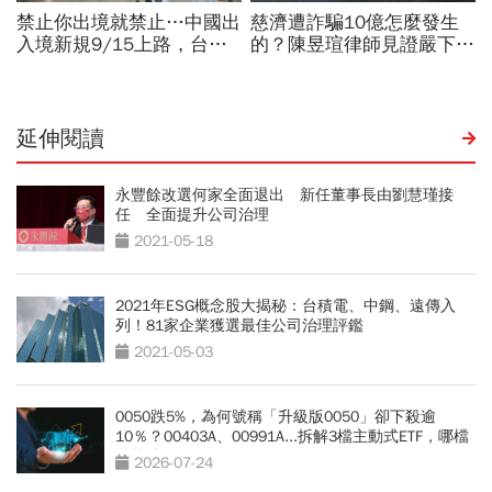
延伸閱讀
永豐餘改選何家全面退出 新任董事長由劉慧瑾接
任 全面提升公司治理
2021-05-18
2021年ESG概念股大揭秘：台積電、中鋼、遠傳入
列！81家企業獲選最佳公司治理評鑑
2021-05-03
0050跌5%，為何號稱「升級版0050」卻下殺逾
10％？00403A、00991A...拆解3檔主動式ETF，哪檔
最抗跌？
2026-07-24