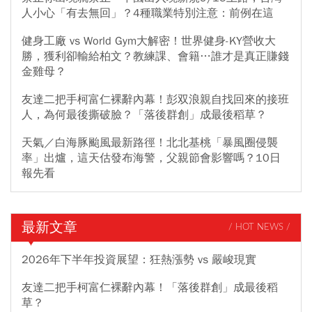
人小心「有去無回」？4種職業特別注意：前例在這
健身工廠 vs World Gym大解密！世界健身-KY營收大
勝，獲利卻輸給柏文？教練課、會籍…誰才是真正賺錢
金雞母？
友達二把手柯富仁裸辭內幕！彭双浪親自找回來的接班
人，為何最後撕破臉？「落後群創」成最後稻草？
天氣／白海豚颱風最新路徑！北北基桃「暴風圈侵襲
率」出爐，這天估發布海警，父親節會影響嗎？10日
報先看
最新文章
/ HOT NEWS /
2026年下半年投資展望：狂熱漲勢 vs 嚴峻現實
友達二把手柯富仁裸辭內幕！「落後群創」成最後稻
草？