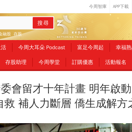
搜尋
金融股
存股
生活
今周大耳朵 Podcast
富足今周起
幸福熟
存股助理
今周學堂
訂購優惠
活動報名
僑委會留才十年計畫 明年啟動
自救 補人力斷層 僑生成解方