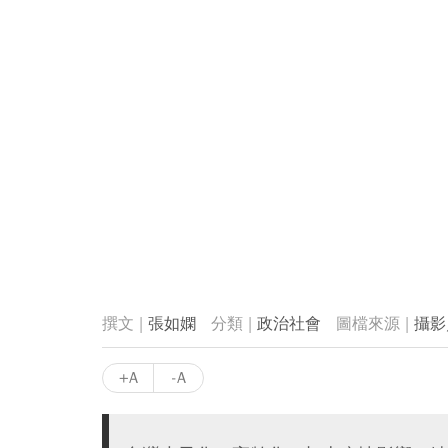
張如嫻
政治社會
攝影
+A
-A