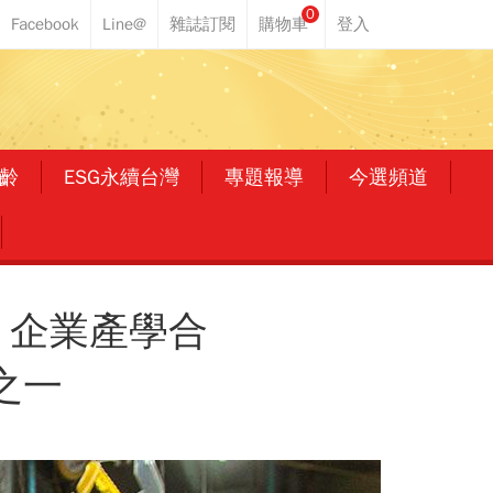
0
齡
ESG永續台灣
專題報導
今選頻道
 企業產學合
之一