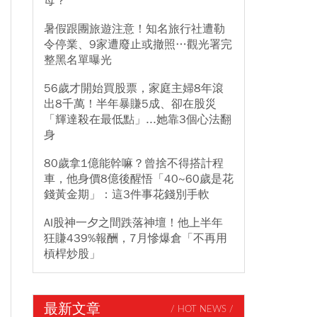
母？
暑假跟團旅遊注意！知名旅行社遭勒
令停業、9家遭廢止或撤照…觀光署完
整黑名單曝光
56歲才開始買股票，家庭主婦8年滾
出8千萬！半年暴賺5成、卻在股災
「輝達殺在最低點」...她靠3個心法翻
身
80歲拿1億能幹嘛？曾捨不得搭計程
車，他身價8億後醒悟「40~60歲是花
錢黃金期」：這3件事花錢別手軟
AI股神一夕之間跌落神壇！他上半年
狂賺439%報酬，7月慘爆倉「不再用
槓桿炒股」
最新文章
/ HOT NEWS /