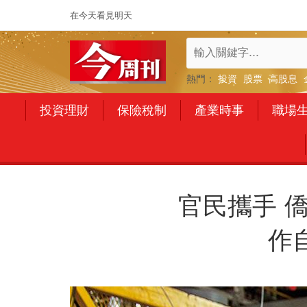
在今天看見明天
熱門：
投資
股票
高股息
投資理財
保險稅制
產業時事
職場
官民攜手 
作