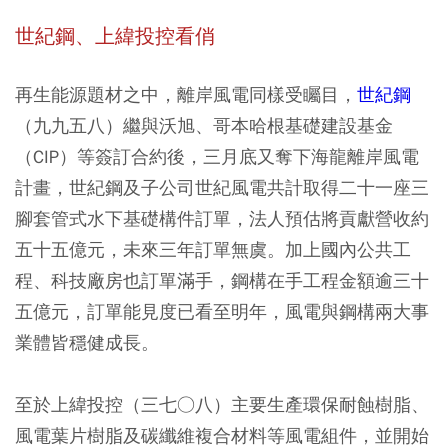
世紀鋼、上緯投控看俏
再生能源題材之中，離岸風電同樣受矚目，
世紀鋼
（九九五八）繼與沃旭、哥本哈根基礎建設基金
（CIP）等簽訂合約後，三月底又奪下海龍離岸風電
計畫，世紀鋼及子公司世紀風電共計取得二十一座三
腳套管式水下基礎構件訂單，法人預估將貢獻營收約
五十五億元，未來三年訂單無虞。加上國內公共工
程、科技廠房也訂單滿手，鋼構在手工程金額逾三十
五億元，訂單能見度已看至明年，風電與鋼構兩大事
業體皆穩健成長。
至於上緯投控（三七○八）主要生產環保耐蝕樹脂、
風電葉片樹脂及碳纖維複合材料等風電組件，並開始