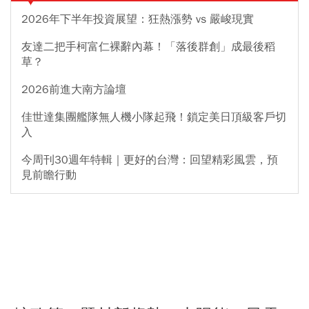
2026年下半年投資展望：狂熱漲勢 vs 嚴峻現實
友達二把手柯富仁裸辭內幕！「落後群創」成最後稻
草？
2026前進大南方論壇
佳世達集團艦隊無人機小隊起飛！鎖定美日頂級客戶切
入
今周刊30週年特輯｜更好的台灣：回望精彩風雲，預
見前瞻行動