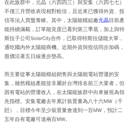
在此族群中，元晶（六四四三）與安集（六四七七）
不僅三月營收表現相對較佳，且近來已獲得外資、投
信等法人買盤青睞。其中，太陽能模組廠
元晶
目前產
能持續滿載，訂單能見度已看到第三季底，加上與特
斯拉子公司SolarCity合作，已取得特斯拉儲能大單，
通吃國內外太陽能商機。近期外資與投信同步加碼，
股價沿著五日線逐步墊高。
而主要從事太陽能模組銷售與太陽能電站營運的安
集，雖然模組產能並非屬於台灣排名前三大業者，但
因有電站的營運收入，在太陽能族群中向來被視為領
先指標。安集電廠去年累計裝置量為八十六MW（千
瓩），目標今年至少裝置量會達到一百MW，預計二
五年自有電廠可達兩百MW。