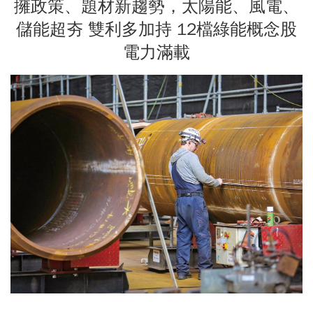
擁政策、題材新趨勢，太陽能、風電、
儲能超夯 雙利多加持 12檔綠能概念股
電力滿載