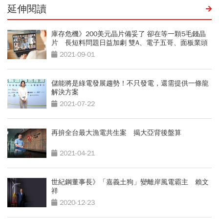
延伸閱讀
庫存危機》200美元晶片備妥了 卻在等一顆5毛錢晶
片 長短料問題日益加劇 雙A、電子五哥、面板業頭
痛
2021-09-01
儲能將是綠電發展趨勢！不只發電，還需提供一條龍
解決方案
2021-07-22
再拚全台最大漁電共生案 揭大亞背後盤算
2021-04-21
世紀鋼董事長》「嘉義土狗」變離岸風電霸主 賴文
祥
2020-12-23