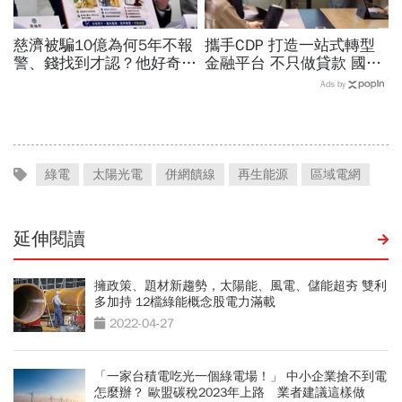
慈濟被騙10億為何5年不報
攜手CDP 打造一站式轉型
警、錢找到才認？他好奇：
金融平台 不只做貸款 國泰
當年財報怎麼編…陳時中背
世華化身減碳顧問
Ads by
「擋疫苗」黑鍋只求1件事
綠電
太陽光電
併網饋線
再生能源
區域電網
延伸閱讀
擁政策、題材新趨勢，太陽能、風電、儲能超夯 雙利
多加持 12檔綠能概念股電力滿載
2022-04-27
「一家台積電吃光一個綠電場！」 中小企業搶不到電
怎麼辦？ 歐盟碳稅2023年上路 業者建議這樣做