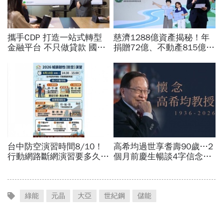
綠能
元晶
大亞
世紀鋼
儲能