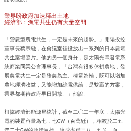
業界盼政府加速釋出土地
經濟部：漁電共生仍有大量空間
「營農型農電共生，一定是未來的趨勢。」開陽投控
董事長蔡宗融，在會議室裡投放出一系列的日本農電
共生案場照片。他的另一個身分，是太陽光電發電系
統商業同業公會理事長，「台灣有很多休耕農地，發
展農電共生一定是務農為主、種電為輔，既可以增加
農地經濟收益，又能增加綠電供給，是雙贏的方案，
業界都期待政府早日開放。」他說。
根據經濟部能源局統計，截至二○二一年底，太陽光
電的裝置容量為七．七GW（百萬瓩），相較於二五
年二十GW的政策目標，達成率僅三八．五％，而