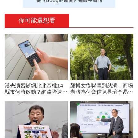
你可能還想看
漢光演習斷網北北基桃14
顏博文從聯電到慈濟，商場
縣市何時啟動？網路降速股
老將為何會信陳昱瑄李易
市下單、傳訊息怎辦？影響
儒、豪給10億？慈濟發
範圍時間…城鎮韌性演習懶
聲：將捍衛信眾捐款、蔡英
人包
文也說話