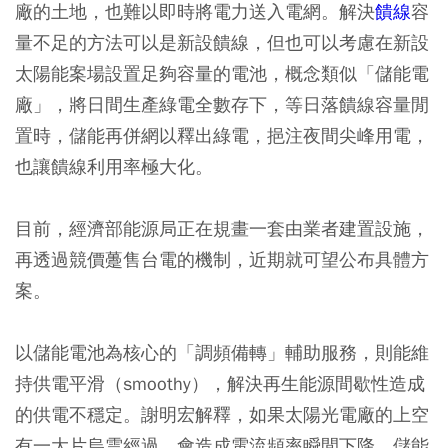
廠的土地，也難以即時將電力送入電網。解決
饋線
容
量不足的方法可以是新設饋線，但也可以考慮在新設
太陽能案場設置足夠容量的電池，概念類似「儲能電
廠」，將日間生產綠電全數存下，等日落饋線容量閒
置時，儲能再併網以釋出綠電，挹注夜間尖峰用電，
也讓饋線利用率極大化。
目前，經濟部能源局正在規畫一套由業者建置設施，
再透過競價躉售台電的機制，近期就可望公布具體方
案。
以儲能電池為核心的「調頻備轉」輔助服務，則能維
持供電平滑（smoothy），解決再生能源間歇性造成
的供電不穩定。謝明宏解釋，如果太陽光電廠的上空
有一大片烏雲經過，會造成電流頻率瞬間下降，儲能