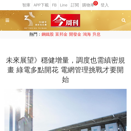
0
熱門：
鋼鐵股
富邦金
開發金
鴻海
升息
未來展望》穩健增量，調度也需縝密規
畫 綠電多點開花 電網管理挑戰才要開
始