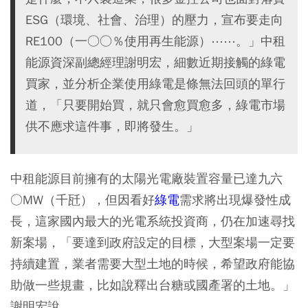
ESG（環境、社會、治理）的壓力，宣布要走向
RE100（一○○％使用再生能源）⋯⋯。」中租
能源資深副總經理謝明宏，細數近期接觸的綠電
買家，並分析企業使用綠電是條無法回頭的單行
道，「只要開始買，就只會愈買愈多，綠電市場
供不應求這件事，即將發生。」
中租能源目前擁有的太陽光電廠裝置容量已達九六
○MW（千瓩），但因看好
綠電
需求將出現爆發性成
長，這家國內最大的光電系統投資商，仍在加速尋找
新案場，「要達到政府設定的目標，大型案場一定要
持續建置，業者需要大型土地的時候，希望政府能協
助做一些規畫，比如說釋出台糖或國產署的土地。」
謝明宏說。