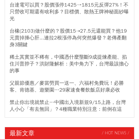
台達電可以買？股價漲停1425→1815元反彈27%！不
只營收可期還有啥利多？目標價、散熱王牌神秘面紗曝
光
台橡(2103)做什麼的？股價15➝27.5元還能買？他19
元賣掉捶心肝...連拉2根漲停為何突然爆發？老傳產翻
身3關鍵
稀土其實並不稀有，中國憑什麼壟斷9成提煉產能、掐
住川普脖子？洪財隆解析：美中角力下，台灣最該擔心
的事
父親節優惠／麥當勞買一送一、六福村免費玩！必勝
客、肯德基、遊樂園…29家速食餐飲飯店好康必收
禁止你出境就禁止…中國出入境新規9/15上路，台灣
人小心「有去無回」？4種職業特別注意：前例在這
最新文章
/ HOT NEWS /