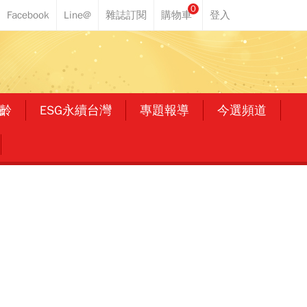
0
齡
ESG永續台灣
專題報導
今選頻道