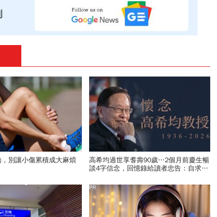
動，別讓小傷累積成大麻煩
高希均過世享耆壽90歲…2個月前慶生暢
談4字信念，回憶錄給讀者忠告：自求多
福、一切靠自己爭氣
PR