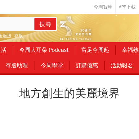
搜尋
金融股
存股
生活
今周大耳朵 Podcast
富足今周起
幸福熟
存股助理
今周學堂
訂購優惠
活動報名
地方創生的美麗境界