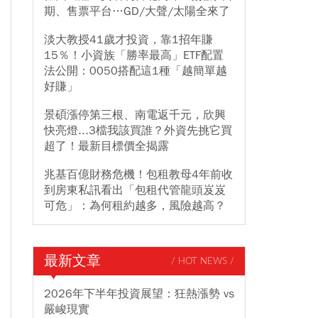
期、售票平台…GD/大聲/太陽全來了
淡大教授41歲才投資，靠1招年賺
15％！小資族「勝率最高」ETF配置
法公開：0050搭配這1種「越簡單越
好賺」
景碩漲停第三根、南電返千元，欣興
快亮燈...3檔我該買誰？外資先挑它買
超了！最新目標價全揭露
兆基百億財務危機！包租教母4年前收
到房東私訊看出「包租代管龍頭岌岌
可危」：為何租約越多，風險越高？
最新文章
/ HOT NEWS /
2026年下半年投資展望：狂熱漲勢 vs
嚴峻現實