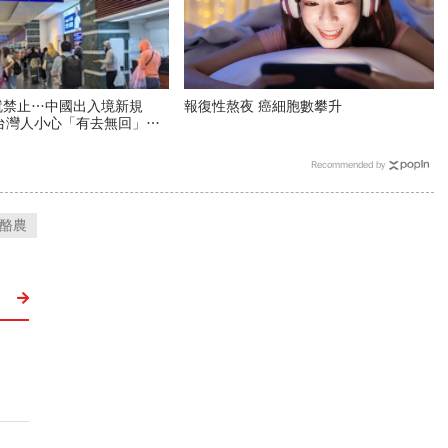
就禁止…中國出入境新規
報復性熬夜 癌細胞數攀升
，台灣人小心「有去無回」？4
注意：前例在這
Recommended by
酪農