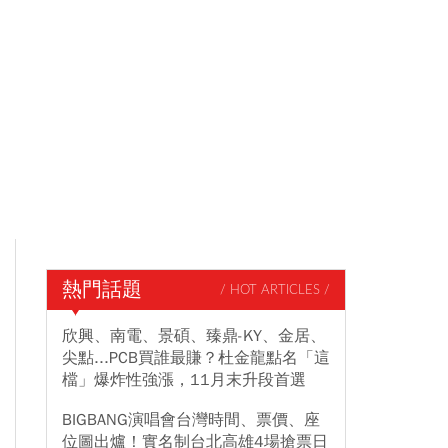
熱門話題
/ HOT ARTICLES /
欣興、南電、景碩、臻鼎-KY、金居、
尖點...PCB買誰最賺？杜金龍點名「這
檔」爆炸性強漲，11月末升段首選
BIGBANG演唱會台灣時間、票價、座
位圖出爐！實名制台北高雄4場搶票日