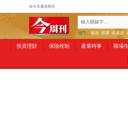
在今天看見明天
熱門：
投資
股票
高股息
投資理財
保險稅制
產業時事
職場