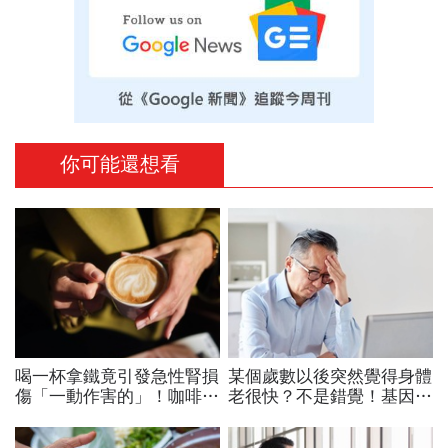
你可能還想看
喝一杯拿鐵竟引發急性腎損
某個歲數以後突然覺得身體
傷「一動作害的」！咖啡冰
老很快？不是錯覺！基因醫
冰箱可以放多久？醫：含奶
師：人類44歲、60歲「斷
咖啡超過「這時間」別喝了
崖式衰老」，6招延緩老化