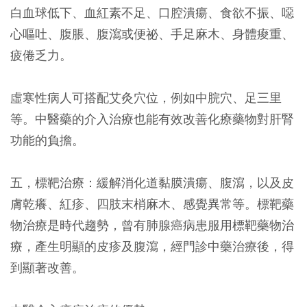
白血球低下、血紅素不足、口腔潰瘍、食欲不振、噁
心嘔吐、腹脹、腹瀉或便祕、手足麻木、身體痠重、
疲倦乏力。
虛寒性病人可搭配艾灸穴位，例如中脘穴、足三里
等。中醫藥的介入治療也能有效改善化療藥物對肝腎
功能的負擔。
五，標靶治療：緩解消化道黏膜潰瘍、腹瀉，以及皮
膚乾癢、紅疹、四肢末梢麻木、感覺異常等。標靶藥
物治療是時代趨勢，曾有肺腺癌病患服用標靶藥物治
療，產生明顯的皮疹及腹瀉，經門診中藥治療後，得
到顯著改善。