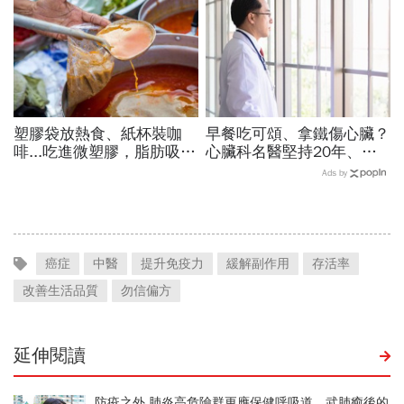
塑膠袋放熱食、紙杯裝咖
早餐吃可頌、拿鐵傷心臟？
啡...吃進微塑膠，脂肪吸收
心臟科名醫堅持20年、早
暴增145%！減重醫師只做
上9點前不做「5件事」：
Ads by
4件事，驚見「腰圍小一
喝咖啡前先喝「這1杯」更
圈」
護心
癌症
中醫
提升免疫力
緩解副作用
存活率
改善生活品質
勿信偏方
延伸閱讀
防疫之外 肺炎高危險群更應保健呼吸道 武肺癒後的