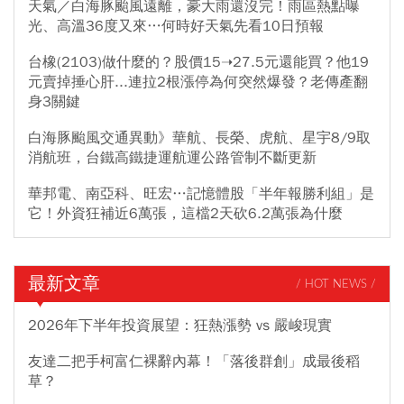
天氣／白海豚颱風遠離，豪大雨還沒完！雨區熱點曝
光、高溫36度又來…何時好天氣先看10日預報
台橡(2103)做什麼的？股價15➝27.5元還能買？他19
元賣掉捶心肝...連拉2根漲停為何突然爆發？老傳產翻
身3關鍵
白海豚颱風交通異動》華航、長榮、虎航、星宇8/9取
消航班，台鐵高鐵捷運航運公路管制不斷更新
華邦電、南亞科、旺宏…記憶體股「半年報勝利組」是
它！外資狂補近6萬張，這檔2天砍6.2萬張為什麼
最新文章
/ HOT NEWS /
2026年下半年投資展望：狂熱漲勢 vs 嚴峻現實
友達二把手柯富仁裸辭內幕！「落後群創」成最後稻
草？