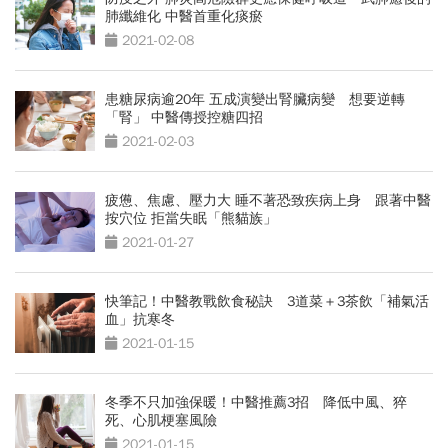
肺纖維化 中醫首重化痰瘀
2021-02-08
患糖尿病逾20年 五成演變出腎臟病變 想要逆轉
「腎」 中醫傳授控糖四招
2021-02-03
疲憊、焦慮、壓力大 睡不著恐致疾病上身 跟著中醫
按穴位 拒當失眠「熊貓族」
2021-01-27
快筆記！中醫教戰飲食秘訣 3道菜＋3茶飲「補氣活
血」抗寒冬
2021-01-15
冬季不只加強保暖！中醫推薦3招 降低中風、猝
死、心肌梗塞風險
2021-01-15