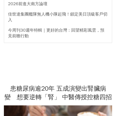
2026前進大南方論壇
佳世達集團艦隊無人機小隊起飛！鎖定美日頂級客戶切
入
今周刊30週年特輯｜更好的台灣：回望精彩風雲，預
見前瞻行動
患糖尿病逾20年 五成演變出腎臟病
變 想要逆轉「腎」 中醫傳授控糖四招