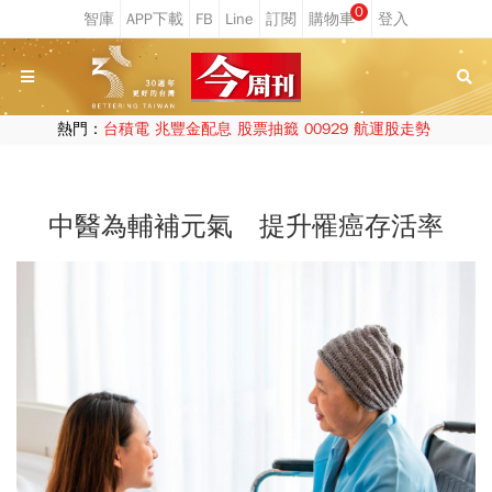
0
熱門：
台積電
兆豐金配息
股票抽籤
00929
航運股走勢
中醫為輔補元氣 提升罹癌存活率