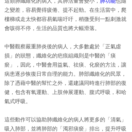
這類肺纖維化的病人，其肺活量會變小，
肺功能
也隨
之變差，容易覺得疲倦、提不起勁。在生活當中，爬
樓梯或走太快都容易氣喘吁吁，稍微受到一點刺激就
會咳得不停，生活的品質也將大幅滑落。
中醫觀察嚴重肺炎後的病人，大多數處於「正氣虛
損」的狀態，纖維化的疤痕組織則是中醫的「痰
瘀」，因此，中醫會用益氣、祛痰、化瘀的方法，讓
病患逐步恢復日常自理的能力。肺部纖維化的民眾，
除了憑藉中醫的幫忙之外，還建議同時進行肺部的復
健，包含有氧運動、上肢伸展運動、腹式呼吸，和哈
氣式呼吸。
這些動作可以協助肺纖維化的病人將更多的「清氣」
吸入肺部，並將肺部的「濁邪痰瘀」排出，提升呼吸