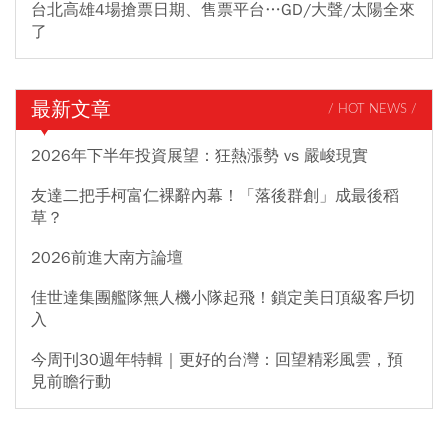
台北高雄4場搶票日期、售票平台…GD/大聲/太陽全來
了
最新文章
/ HOT NEWS /
2026年下半年投資展望：狂熱漲勢 vs 嚴峻現實
友達二把手柯富仁裸辭內幕！「落後群創」成最後稻
草？
2026前進大南方論壇
佳世達集團艦隊無人機小隊起飛！鎖定美日頂級客戶切
入
今周刊30週年特輯｜更好的台灣：回望精彩風雲，預
見前瞻行動