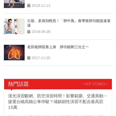
2019-11-13
久咳、多痰別輕忽！「肺中風」會導致肺功能急速衰
退
2018-08-28
老菸槍肺阻塞上身 肺功能剩三分之一
2017-11-20
熱門話題
/ HOT STORIES /
漢光演習斷網、防空演習時間！影響範圍、交通異動…
捷運台鐵高鐵公車停駛？城鎮韌性演習不配合最高罰
15萬