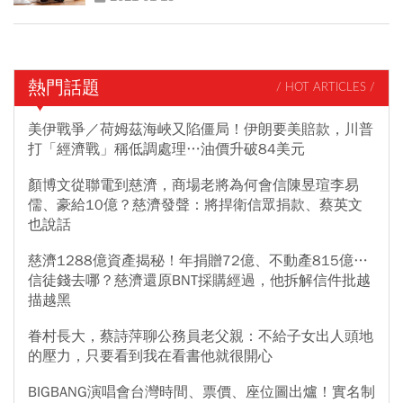
熱門話題
/ HOT ARTICLES /
美伊戰爭／荷姆茲海峽又陷僵局！伊朗要美賠款，川普
打「經濟戰」稱低調處理…油價升破84美元
顏博文從聯電到慈濟，商場老將為何會信陳昱瑄李易
儒、豪給10億？慈濟發聲：將捍衛信眾捐款、蔡英文
也說話
慈濟1288億資產揭秘！年捐贈72億、不動產815億…
信徒錢去哪？慈濟還原BNT採購經過，他拆解信件批越
描越黑
眷村長大，蔡詩萍聊公務員老父親：不給子女出人頭地
的壓力，只要看到我在看書他就很開心
BIGBANG演唱會台灣時間、票價、座位圖出爐！實名制