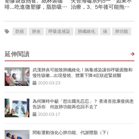
防疫
肺炎
呼吸道感染
肺纖維化
痰
肺功能
延伸閱讀
武漢肺炎可能致肺纖維化！病毒感染讓你呼吸困難和
慢性咳嗽...出現發燒、體重下降4症狀趕緊就醫
2020-03-23
為何陳時中籲「想出國先忍忍」？ 香港首批康復病患
告訴你 何故肺功能再也回不去了
2020-03-17
間歇運動強化心肺功能、代謝體脂（下）