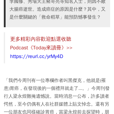
李國修、秀場天王豬哥亮等知名人士，則因不敵
大腸癌逝世。造成癌症的原因是什麼？其中，又
是什麼關鍵的「救命稻草」能預防憾事發生？
更多精彩內容歡迎點選收聽
Podcast《Today來讀冊》>>
https://reurl.cc/yrMy4D
「我們今周刊有一位專欄作者叫黑傑克，他就是(罹
患)胃癌，在發現後的一個禮拜就走了...。」
今周刊發
行人梁永煌難掩遺憾說。當時消息一公布，許多讀者
愕然，至今仍偶有人在社群媒體上貼文悼念。還有另
一位朋友也同樣確診胃癌，當梁永煌前去探望時，朋