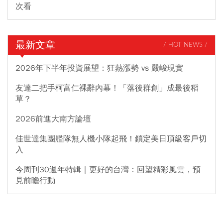
次看
最新文章
/ HOT NEWS /
2026年下半年投資展望：狂熱漲勢 vs 嚴峻現實
友達二把手柯富仁裸辭內幕！「落後群創」成最後稻
草？
2026前進大南方論壇
佳世達集團艦隊無人機小隊起飛！鎖定美日頂級客戶切
入
今周刊30週年特輯｜更好的台灣：回望精彩風雲，預
見前瞻行動