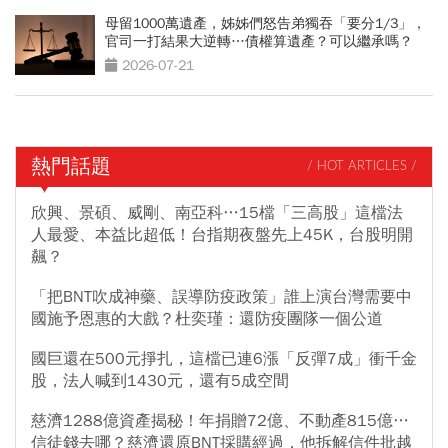
母留1000萬遺產，姊姊們怒告弟獨吞「要分1/3」，
官司一打結果大逆轉…債權算遺產？可以繼承嗎？
2026-07-21
熱門話題
/ HOT ARTICLES /
欣興、景碩、威剛、南亞科…15檔「三高股」這檔法
人最愛、本益比超低！台指期夜盤先上45K，台股明開
飆？
「把BNT吹成神藥、誤導防疫政策」誰上演台灣需要中
國施予恩惠的大戲？杜奕瑾：還防疫團隊一個公道
國巨還在500元掙扎，這檔已連6漲「反彈7成」衝千金
股，法人喊到1430元，還有5成空間
慈濟1288億資產揭秘！年捐贈72億、不動產815億…
信徒錢去哪？慈濟還原BNT採購經過，他拆解信件批越