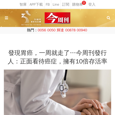
0
熱門：
0056
0050
輝達
00878
00940
發現胃癌，一周就走了…今周刊發行
人：正面看待癌症，擁有10倍存活率