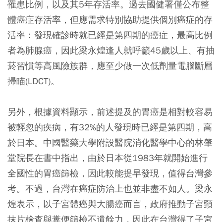
罹患比例，以及其5年存活率。過去國健署僅公布整
體癌症存活率，但應需求特別協助提供個別癌症的存
活率：發現確診時就已經是第四期的癌症，最高比例
者為肺腺癌，因此梁永煌逢人就呼籲
45歲以上、有抽
菸習慣等高風險族群，應至少做一次低劑量電腦斷層
掃瞄(LDCT)。
另外，根據資料顯示，前述提及的胃癌是相對較容易
被輕忽的疾病，有32%的人發現時已經是第四期，高
於日本。中國醫藥大學附設醫院消化醫學中心的林肇
堂院長在書中指出，由於日本從1983年就開始進行
全國性的胃癌篩檢，因此較能提早發現，值得台灣參
考。不過，台灣在癌症防治上也並非盡不如人。梁永
煌表示，以子宮體癌與大腸癌而言，政府推動子宮頸
抹片檢查與糞便篩檢不遺餘力，因此
在台灣得了子宮