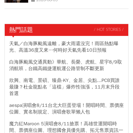
熱門話題
/ HOT STORIES /
天氣／白海豚颱風遠離，豪大雨還沒完！雨區熱點曝
光、高溫36度又來…何時好天氣先看10日預報
白海豚颱風交通異動》華航、長榮、虎航、星宇8/9取
消航班，台鐵高鐵捷運航運公路管制不斷更新
欣興、南電、景碩、臻鼎-KY、金居、尖點...PCB買誰
最賺？杜金龍點名「這檔」爆炸性強漲，11月末升段
首選
aespa演唱會8/11台北大巨蛋登場！開唱時間、票價座
位圖、實名制規定、演唱會歌單懶人包
魔力紅Maroon 5演唱會8/11搶票！高雄世運開唱時
間、票價座位圖、理想國會員優先購、拓元售票資訊一