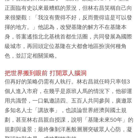
正面臨有史以來最糟糕的景況，但林右昌笑稱自己向
來很樂觀：「我沒有覺得不好，反而覺得這是可以發
揮的地方。」他認為，改變基隆的解方不在基隆本
身，答案遙指北北基桃首都生活圈，共同發展為國際
級城市，再回頭定位基隆在大都會地區扮演何種角
色，並訂定相關策略。
把世界搬到眼前 打開眾人腦洞
但再好的策略仍需有人執行。林右昌就任時只率領3
個人進入市府，在幾乎是原班人馬的情況下，他卻運
用共識營，一口氣邀請四、五百人共同參與，廣邀眾
多知名人士「講故事」，
也談論世界經濟與國土規
劃，甚至林右昌親自授課，說明「基隆未來50年」的
規劃與遠景
；最終像剝洋蔥般層層突破眾人心防，凝