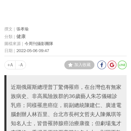
張孝瑜
健康
今周刊攝影團隊
2022-05-06 09:47
+A
-A
加入收藏
近期俄羅斯總理普丁驚傳罹癌，在台灣也有無家
族病史、非高風險族群的36歲藝人朱芯儀確診
乳癌；同樣罹患癌症，前副總統陳建仁、廣達電
腦創辦人林百里、台北市長柯文哲夫人陳佩琪等
知名人士，皆曾罹肺腺癌治療康復；但劇場鬼才