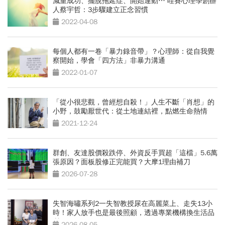
減重成功、擺脫拖延症、開始運動… 哇賽心理學創辦
人蔡宇哲：3步驟建立正念習慣
2022-04-08
每個人都有一卷「暴力錄音帶」？心理師：從自我覺
察開始，學會「四方法」非暴力溝通
2022-01-07
「從小很悲觀，曾經想自殺！」人生不斷「肖想」的
小野，鼓勵厭世代：從土地連結裡，點燃生命熱情
2021-12-24
群創、友達股價殺跌停、外資反手買超「這檔」5.6萬
張原因？面板股修正完能買？大摩1理由補刀
2026-07-28
失智海嘯系列2一失智教授尿在高麗菜上、走失13小
時！家人放手也是最後照顧，透過專業機構換生活品
質
2026-08-05