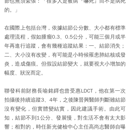
節也無須緊張：「很多人是被病『嚇死』而不是病死
的。」
在國際上包括台灣，依據結節公分數、大小都有標準
處理流程，假如腫瘤0.3、0.5公分，可能三個月或半
年再進行追蹤，會有幾種追蹤結果：一、結節消失；
二、大小沒有改變，有可能是小時候罹患肺結核或發
炎，造成傷痕。但假設結節變大，就要視大小增加的
幅度、狀況而定。
聯發科前財務長喻銘鐸也曾受惠LDCT，他在第一次
拍攝後持續追蹤3、4年，之後陳晉興醫師判斷雖結節
沒有變化，但實體變結實，因此建議手術。由此可
知，結節不到1公分、發展慢，對生活不會有太大影
響；相對的，時任新光健檢中心主任高尚志醫師自曝