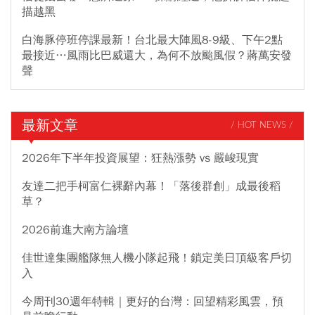
描越黑
白海豚停班停課最新！台北最大陣風8-9級、下午2點
最接近…風雨比巴威還大，為何不放颱風假？蔣萬安發
聲
最新文章
/ HOT NEWS /
2026年下半年投資展望：狂熱漲勢 vs 嚴峻現實
友達二把手柯富仁裸辭內幕！「落後群創」成最後稻
草？
2026前進大南方論壇
佳世達集團艦隊無人機小隊起飛！鎖定美日頂級客戶切
入
今周刊30週年特輯｜更好的台灣：回望精彩風雲，預