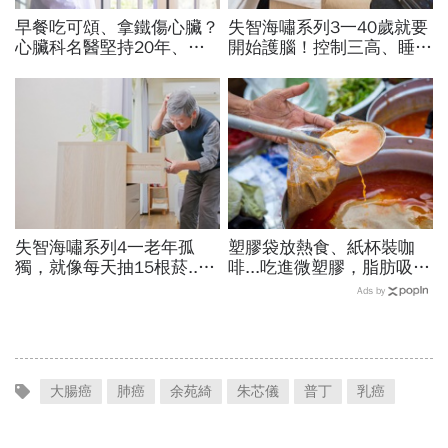
早餐吃可頌、拿鐵傷心臟？
失智海嘯系列3一40歲就要
心臟科名醫堅持20年、早
開始護腦！控制三高、睡眠
上9點前不做「5件事」：
品質…抗遺忘不是從發病當
喝咖啡前先喝「這1杯」更
天算起
護心
失智海嘯系列4一老年孤
塑膠袋放熱食、紙杯裝咖
獨，就像每天抽15根菸...
啡...吃進微塑膠，脂肪吸收
掌握調控黃金期，14項因
暴增145%！減重醫師只做
Ads by
子控制好就可預防或延緩
4件事，驚見「腰圍小一
圈」
大腸癌
肺癌
余苑綺
朱芯儀
普丁
乳癌