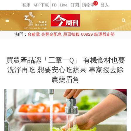
0
熱門：
台積電
兆豐金配息
股票抽籤
00929
航運股走勢
買農產品認「三章一Q」 有機食材也要
洗淨再吃 想要安心吃蔬果 專家授去除
農藥眉角