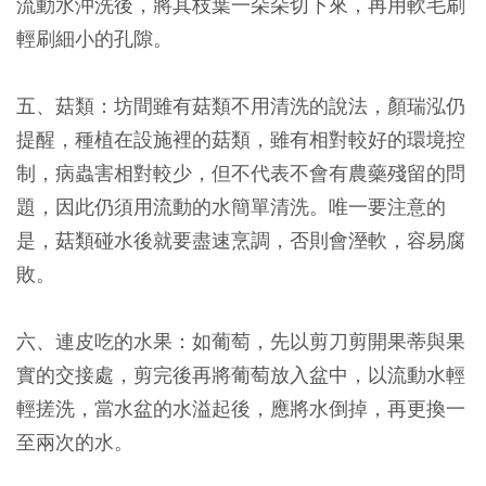
流動水沖洗後，將其枝葉一朵朵切下來，再用軟毛刷
輕刷細小的孔隙。
五、菇類：坊間雖有菇類不用清洗的說法，顏瑞泓仍
提醒，種植在設施裡的菇類，雖有相對較好的環境控
制，病蟲害相對較少，但不代表不會有農藥殘留的問
題，因此仍須用流動的水簡單清洗。唯一要注意的
是，菇類碰水後就要盡速烹調，否則會溼軟，容易腐
敗。
六、連皮吃的水果：如葡萄，先以剪刀剪開果蒂與果
實的交接處，剪完後再將葡萄放入盆中，以流動水輕
輕搓洗，當水盆的水溢起後，應將水倒掉，再更換一
至兩次的水。