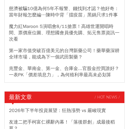
慈濟被騙10億為何5年不報警、錢找到才認？他好奇：
當年財報怎麼編…陳時中背「擋疫苗」黑鍋只求1件事
魔力紅Maroon 5演唱會8/11搶票！高雄世運開唱時
間、票價座位圖、理想國會員優先購、拓元售票資訊一
次看
第一家市值突破百億美元的台灣新藥公司！藥華藥深耕
全球市場，能成為下一個武田製藥？
兆豐金、華南金、第一金、合庫金...官股金控買誰好？
一表PK「價差填息力」，為何殖利率最高未必划算
最新文章
/ HOT NEWS /
2026年下半年投資展望：狂熱漲勢 vs 嚴峻現實
友達二把手柯富仁裸辭內幕！「落後群創」成最後稻
草？