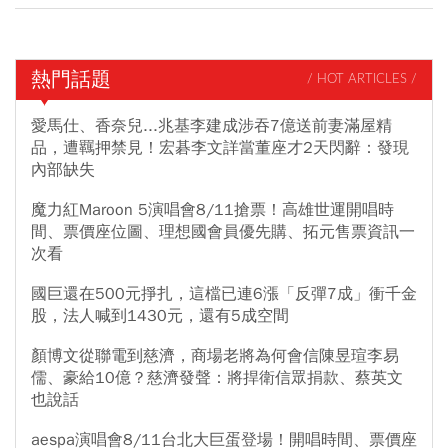
熱門話題
/ HOT ARTICLES /
愛馬仕、香奈兒...兆基李建成涉吞7億送前妻滿屋精
品，遭羈押禁見！宏碁李文詳當董座才2天閃辭：發現
內部缺失
魔力紅Maroon 5演唱會8/11搶票！高雄世運開唱時
間、票價座位圖、理想國會員優先購、拓元售票資訊一
次看
國巨還在500元掙扎，這檔已連6漲「反彈7成」衝千金
股，法人喊到1430元，還有5成空間
顏博文從聯電到慈濟，商場老將為何會信陳昱瑄李易
儒、豪給10億？慈濟發聲：將捍衛信眾捐款、蔡英文
也說話
aespa演唱會8/11台北大巨蛋登場！開唱時間、票價座