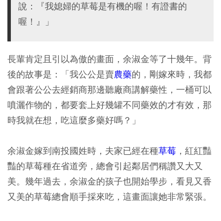
說：『我媳婦的草莓是有機的喔！有證書的
喔！』」
長輩肯定且引以為傲的畫面，余淑金等了十幾年。背
後的故事是：「我公公是賣
農藥
的，剛嫁來時，我都
會跟著公公去經銷商那邊聽廠商講解藥性，一桶可以
噴灑作物的，都要套上好幾罐不同藥效的才有效，那
時我就在想，吃這麼多藥好嗎？」
余淑金嫁到南投國姓時，夫家已經在種
草莓
，紅紅豔
豔的草莓種在省道旁，總會引起鄰居們稱讚又大又
美。幾年過去，余淑金的孩子也開始學步，看見又香
又美的草莓總會順手採來吃，這畫面讓她非常緊張。