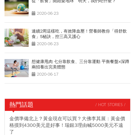
從「飲食」開始愛地球 明天，我們吃什麼？
2020-06-23
連續2周這樣吃，有效降血壓！營養師教你「得舒飲
食」5秘訣，控三高又護心
2020-06-23
想健康甩肉 七分靠飲食、三分靠運動 平衡餐盤×深蹲
兩招養出完美體態
2020-06-17
熱門話題
/ HOT STORIES /
金價準備北上？黃金現在可以買？大佛李其展：黃金價
格摸到4300美元是好事！瑞銀3理由喊5000美元不遠
了