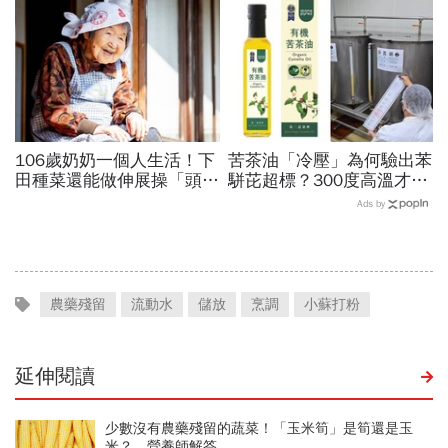
鐘，還能抗老防蛀牙
106歲奶奶一個人生活！下
苦茶油「冷壓」為何驗出苯
田種菜還能做伸展操「頭貼
駢芘超標？300度高溫才大
腿」...公開8個健康長壽秘
量形成，哪個環節出問題？
Ads by
訣：每天早餐都喝「這1碗
顏宗海籲這件事
湯」
農藥殘留
流動水
儲放
烹調
小蘇打粉
延伸閱讀
少數沒有農藥殘留的蔬菜！「玉米筍」是筍還是玉
米？ 營養師解答