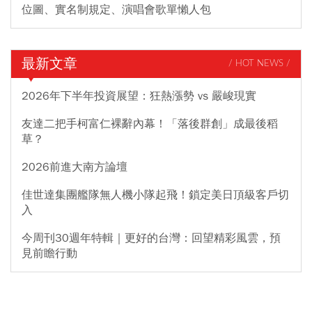
位圖、實名制規定、演唱會歌單懶人包
最新文章
/ HOT NEWS /
2026年下半年投資展望：狂熱漲勢 vs 嚴峻現實
友達二把手柯富仁裸辭內幕！「落後群創」成最後稻
草？
2026前進大南方論壇
佳世達集團艦隊無人機小隊起飛！鎖定美日頂級客戶切
入
今周刊30週年特輯｜更好的台灣：回望精彩風雲，預
見前瞻行動