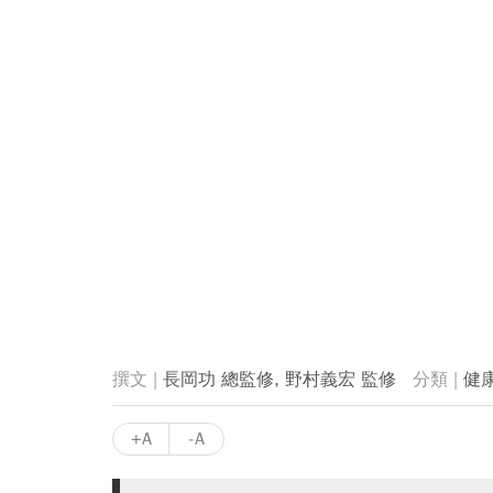
長岡功 總監修, 野村義宏 監修
健
+A
-A