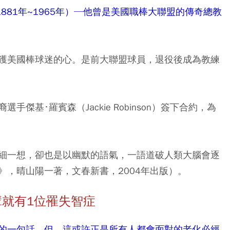
y，1881年~1965年）─他曾是美國職棒大聯盟的傳奇總教
獲美國棒球迷的心。是前大聯盟球員，退役後成為教練
基･羅賓森（Jackie Robinson）簽下合約，為
細一想，卻也是以幽默的語氣，一語道破人類大腦會逐
》，晴山陽一著，文春新書，2004年出版）。
輩就有
1
位罹失智症
的一句話。但，這或許正是所有人都會面對的老化必經