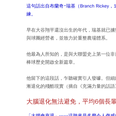
這句話出自布蘭奇･瑞基（Branch Ricke
練。
早在大谷翔平還沒出生的年代，瑞基就已擄
與球團經營者，並致力於重整農場體系。
他最為人所知的，是與大聯盟史上第一位非裔選手傑
棒球歷史開啟全新篇章。
他留下的這段話，乍聽確實引人發噱。但細
漸退化的殘酷現實（摘自《充滿力量的話語
大腦退化無法避免，平均
6
個長
「大腦會衰退」……這聽來是多麼令人傷感