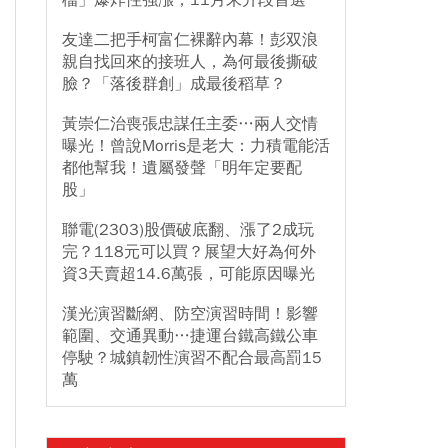
檔」爆炸性強漲，11月末升段首選
友達二把手柯富仁裸辭內幕！彭双浪
親自找回來的接班人，為何最後撕破
臉？「落後群創」成最後稻草？
黃崇仁治喪張忠謀任主委…兩人交情
曝光！曾說Morris是老大：力積電能活
都他幫我！遺屬發聲「明年定要配
股」
聯電(2303)股價破底翻、漲了2成玩
完？118元可以買？展望大好為何外
資3天賣超14.6萬張，可能原因曝光
漢光演習斷網、防空演習時間！影響
範圍、交通異動…捷運台鐵高鐵公車
停駛？城鎮韌性演習不配合最高罰15
萬