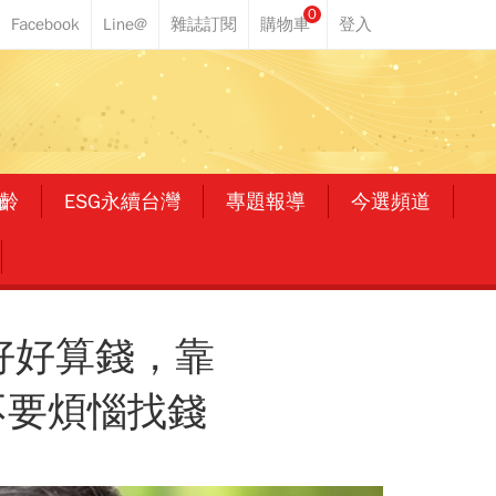
0
齡
ESG永續台灣
專題報導
今選頻道
好好算錢，靠
不要煩惱找錢