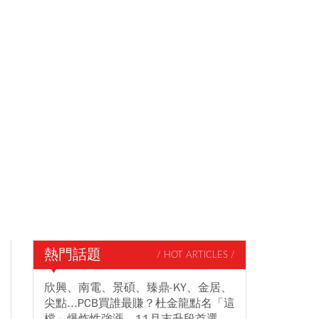
熱門話題
/ HOT ARTICLES /
欣興、南電、景碩、臻鼎-KY、金居、
尖點...PCB買誰最賺？杜金龍點名「這