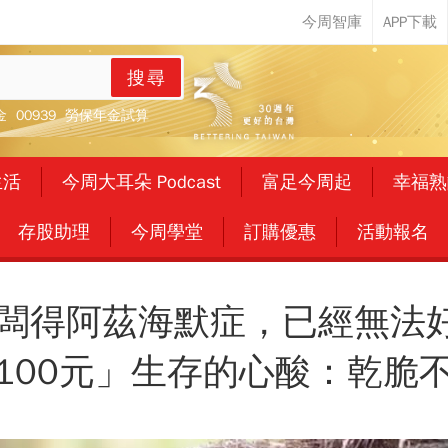
搜尋
金
00939
勞保年金試算
生活
今周大耳朵 Podcast
富足今周起
幸福熟
存股助理
今周學堂
訂購優惠
活動報名
老闆得阿茲海默症，已經無法
100元」生存的心酸：乾脆