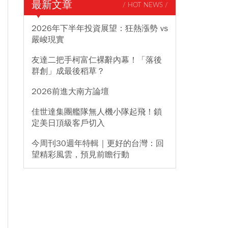
最新文章
/ HOT NEWS /
2026年下半年投資展望：狂熱漲勢 vs
嚴峻現實
友達二把手柯富仁裸辭內幕！「落後
群創」成最後稻草？
2026前進大南方論壇
佳世達集團艦隊無人機小隊起飛！鎖
定美日頂級客戶切入
今周刊30週年特輯｜更好的台灣：回
望精彩風雲，預見前瞻行動