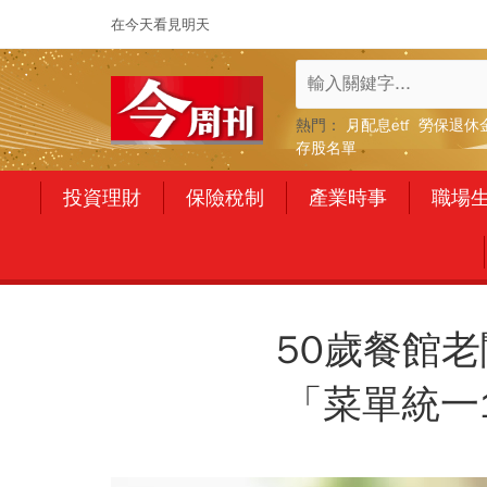
在今天看見明天
熱門：
月配息etf
勞保退休
存股名單
投資理財
保險稅制
產業時事
職場
50歲餐館
「菜單統一