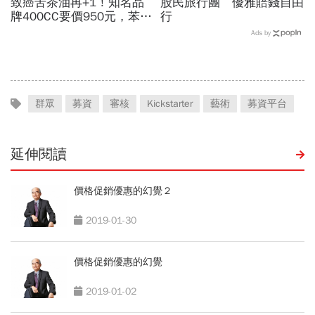
致癌苦茶油再+1！知名品
股民旅行團 優雅賠錢自由
牌400CC要價950元，苯駢
行
芘卻超標3倍…賣出131瓶
Ads by
怎麼退貨？5家問題油廠最
新進度
群眾
募資
審核
Kickstarter
藝術
募資平台
延伸閱讀
價格促銷優惠的幻覺２
2019-01-30
價格促銷優惠的幻覺
2019-01-02