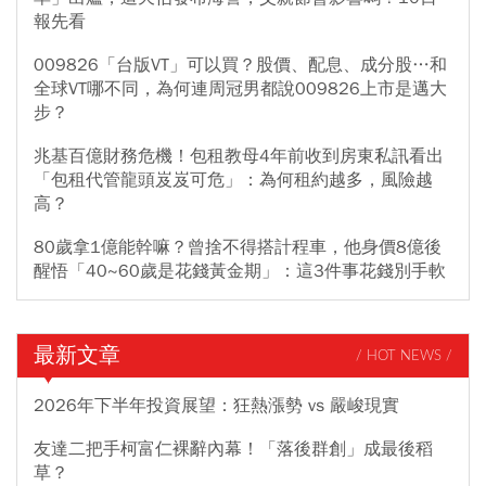
報先看
009826「台版VT」可以買？股價、配息、成分股…和
全球VT哪不同，為何連周冠男都說009826上市是邁大
步？
兆基百億財務危機！包租教母4年前收到房東私訊看出
「包租代管龍頭岌岌可危」：為何租約越多，風險越
高？
80歲拿1億能幹嘛？曾捨不得搭計程車，他身價8億後
醒悟「40~60歲是花錢黃金期」：這3件事花錢別手軟
最新文章
/ HOT NEWS /
2026年下半年投資展望：狂熱漲勢 vs 嚴峻現實
友達二把手柯富仁裸辭內幕！「落後群創」成最後稻
草？