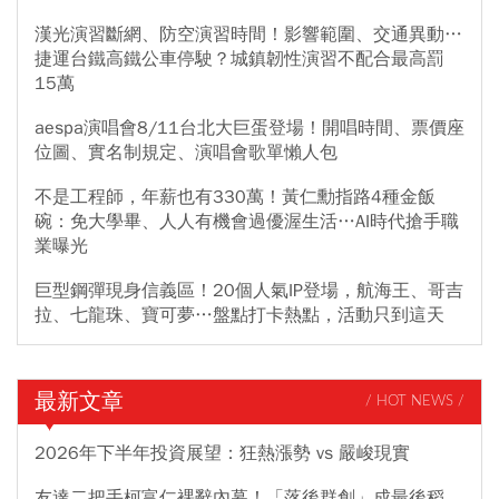
漢光演習斷網、防空演習時間！影響範圍、交通異動…
捷運台鐵高鐵公車停駛？城鎮韌性演習不配合最高罰
15萬
aespa演唱會8/11台北大巨蛋登場！開唱時間、票價座
位圖、實名制規定、演唱會歌單懶人包
不是工程師，年薪也有330萬！黃仁勳指路4種金飯
碗：免大學畢、人人有機會過優渥生活…AI時代搶手職
業曝光
巨型鋼彈現身信義區！20個人氣IP登場，航海王、哥吉
拉、七龍珠、寶可夢…盤點打卡熱點，活動只到這天
最新文章
/ HOT NEWS /
2026年下半年投資展望：狂熱漲勢 vs 嚴峻現實
友達二把手柯富仁裸辭內幕！「落後群創」成最後稻