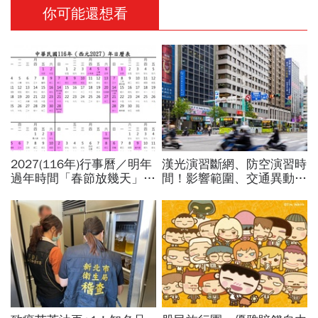
你可能還想看
2027(116年)行事曆／明年
漢光演習斷網、防空演習時
過年時間「春節放幾天」、
間！影響範圍、交通異動…
寒假時間暑假日期？連假3
捷運台鐵高鐵公車停駛？城
天以上有9個：請假懶人包
鎮韌性演習不配合最高罰
15萬