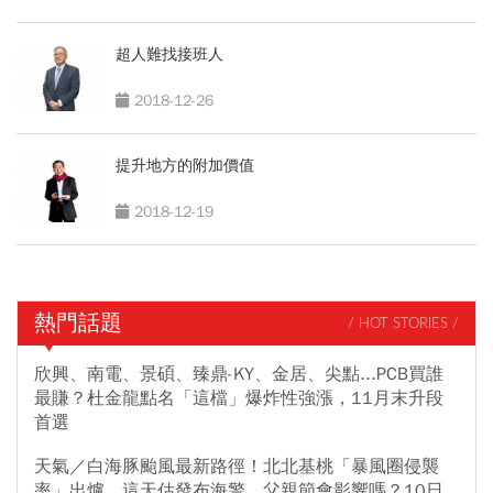
超人難找接班人
2018-12-26
提升地方的附加價值
2018-12-19
熱門話題
/ HOT STORIES /
欣興、南電、景碩、臻鼎-KY、金居、尖點...PCB買誰
最賺？杜金龍點名「這檔」爆炸性強漲，11月末升段
首選
天氣／白海豚颱風最新路徑！北北基桃「暴風圈侵襲
率」出爐，這天估發布海警，父親節會影響嗎？10日