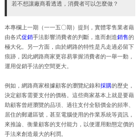
若不想讓廠商看透透，消費者可以怎麼做？
本專欄上一期（一一五○期）提到，
實體零售業者
藉
由各式
促銷
手法
影響
消費者的判斷
，進而創造
銷售
的
極大化
。另一方面，由於
網路
的特性是
凡走過必留下
痕跡
，因此網路商家更容易掌握消費者的一舉一動，
運用促銷手法的空間更大。
例如，網路商家根據顧客的
瀏覽紀錄和
採購
的歷史
，
決定顧客需要支付的價格。這些商家基本上就是要藉
助顧客曾經瀏覽的品項、過往支付全額價金的頻率、
居住的郵遞區號，甚至電腦使用的作業系統等資訊，
來推論、衡量顧客的支付能力，以便運用動態定價的
手法來創造最大的利潤。