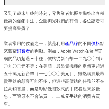
又到了歲末年終的時刻，零售業者把握良機祭出各種
優惠的促銷手法，企圖掏光我們的荷包，各位讀者可
要提高警覺了！
業者常用的伎倆之一，就是利用
產品線
的
不同
價格
點
來
蒙蔽
消費者
的判斷
。例如，Apple Watch在台灣官
網的品項超過三十種，價格從新台幣一二九○○到五
○九○○元不等；在美國，最昂貴機種的定價更超過
五十萬元新台幣（一七○○○美元）。雖然購買最昂
貴手錶的顧客可能不多，但這些高價錶的任務並不在
拉高銷售量，而是彰顯低階款式的手錶看起來多優
惠，而讓原本不會購買一、二萬元手錶的消費者買
單。