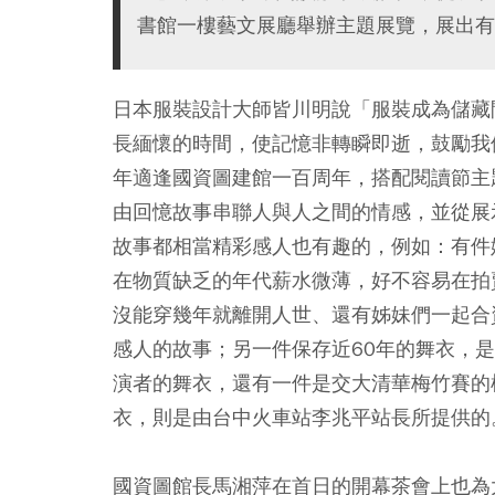
書館一樓藝文展廳舉辦主題展覽，展出有
日本服裝設計大師皆川明說「服裝成為儲藏
長緬懷的時間，使記憶非轉瞬即逝，鼓勵我
年適逢國資圖建館一百周年，搭配閱讀節主
由回憶故事串聯人與人之間的情感，並從展
故事都相當精彩感人也有趣的，例如：有件
在物質缺乏的年代薪水微薄，好不容易在拍
沒能穿幾年就離開人世、還有姊妹們一起合
感人的故事；另一件保存近60年的舞衣，
演者的舞衣，還有一件是交大清華梅竹賽的
衣，則是由台中火車站李兆平站長所提供的
國資圖館長馬湘萍在首日的開幕茶會上也為