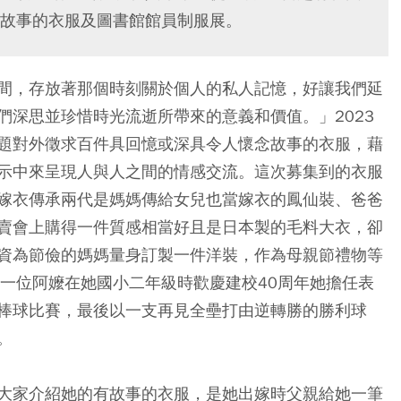
故事的衣服及圖書館館員制服展。
間，存放著那個時刻關於個人的私人記憶，好讓我們延
們深思並珍惜時光流逝所帶來的意義和價值。」2023
題對外徵求百件具回憶或深具令人懷念故事的衣服，藉
示中來呈現人與人之間的情感交流。這次募集到的衣服
嫁衣傳承兩代是媽媽傳給女兒也當嫁衣的鳳仙裝、爸爸
賣會上購得一件質感相當好且是日本製的毛料大衣，卻
資為節儉的媽媽量身訂製一件洋裝，作為母親節禮物等
是一位阿嬤在她國小二年級時歡慶建校40周年她擔任表
棒球比賽，最後以一支再見全壘打由逆轉勝的勝利球
。
大家介紹她的有故事的衣服，是她出嫁時父親給她一筆