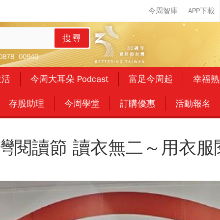
搜尋
0878
00940
生活
今周大耳朵 Podcast
富足今周起
幸福熟
存股助理
今周學堂
訂購優惠
活動報名
臺灣閱讀節 讀衣無二～用衣