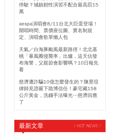
停駛？城鎮韌性演習不配合最高罰15
萬
aespa演唱會8/11台北大巨蛋登場！
開唱時間、票價座位圖、實名制規
定、演唱會歌單懶人包
天氣／白海豚颱風最新路徑！北北基
桃「暴風圈侵襲率」出爐，這天估發
布海警，父親節會影響嗎？10日報先
看
慈濟遭詐騙10億怎麼發生的？陳昱瑄
律師見證嚴下跪博信任！豪宅藏158
公斤黃金，洗錢手法曝光…慈濟回應
了
最新文章
/ HOT NEWS /