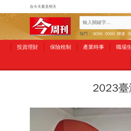
在今天看見明天
熱門：
0056
0050
輝達
0
投資理財
保險稅制
產業時事
職場
2023