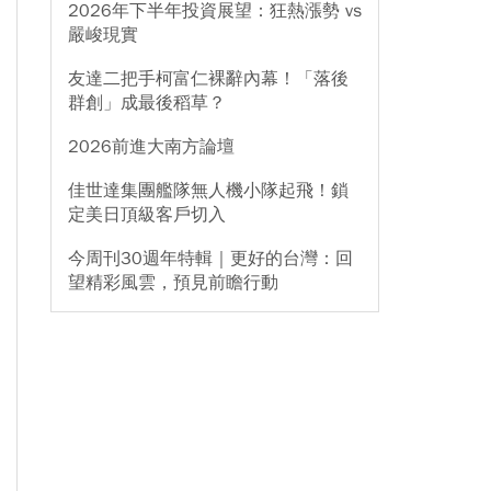
2026年下半年投資展望：狂熱漲勢 vs
嚴峻現實
友達二把手柯富仁裸辭內幕！「落後
群創」成最後稻草？
2026前進大南方論壇
佳世達集團艦隊無人機小隊起飛！鎖
定美日頂級客戶切入
今周刊30週年特輯｜更好的台灣：回
望精彩風雲，預見前瞻行動