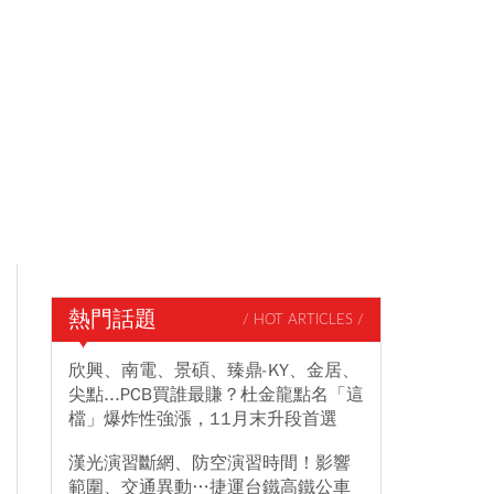
熱門話題
/ HOT ARTICLES /
欣興、南電、景碩、臻鼎-KY、金居、
尖點...PCB買誰最賺？杜金龍點名「這
檔」爆炸性強漲，11月末升段首選
漢光演習斷網、防空演習時間！影響
範圍、交通異動…捷運台鐵高鐵公車