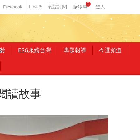
0
齡
ESG永續台灣
專題報導
今選頻道
服閱讀故事