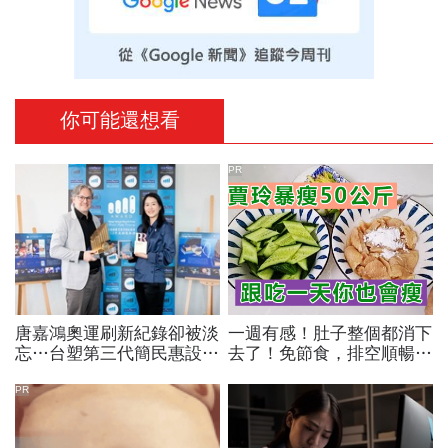
你可能還想看
PR
唐嘉鴻奧運刷新紀錄卻被淡
一週有感！肚子整個都消下
忘…台塑第三代簡民惠設台
去了！免節食，排空順暢就
灣首座「創紀錄獎」：不是
夠
只有金牌才值得掌聲
PR