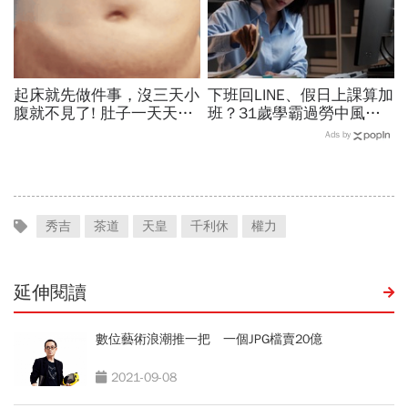
起床就先做件事，沒三天小
下班回LINE、假日上課算加
腹就不見了! 肚子一天天變
班？31歲學霸過勞中風，
小！
法院判賠1228萬：別以為
Ads by
員工沒報加班，公司就沒責
任
秀吉
茶道
天皇
千利休
權力
延伸閱讀
數位藝術浪潮推一把 一個JPG檔賣20億
2021-09-08