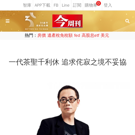
0
熱門：
房價
遺產稅免稅額
fed
高股息etf
美元
一代茶聖千利休 追求侘寂之境不妥協