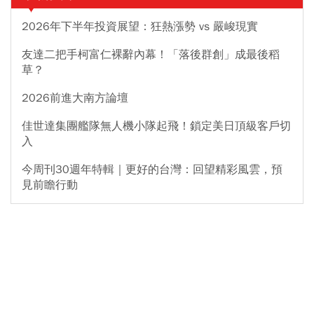
2026年下半年投資展望：狂熱漲勢 vs 嚴峻現實
友達二把手柯富仁裸辭內幕！「落後群創」成最後稻
草？
2026前進大南方論壇
佳世達集團艦隊無人機小隊起飛！鎖定美日頂級客戶切
入
今周刊30週年特輯｜更好的台灣：回望精彩風雲，預
見前瞻行動