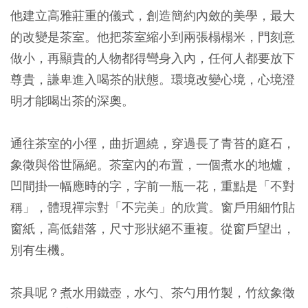
他建立高雅莊重的儀式，創造簡約內斂的美學，最大
的改變是茶室。他把茶室縮小到兩張榻榻米，門刻意
做小，再顯貴的人物都得彎身入內，任何人都要放下
尊貴，謙卑進入喝茶的狀態。環境改變心境，心境澄
明才能喝出茶的深奧。
通往茶室的小徑，曲折迴繞，穿過長了青苔的庭石，
象徵與俗世隔絕。茶室內的布置，一個煮水的地爐，
凹間掛一幅應時的字，字前一瓶一花，重點是「不對
稱」，體現禪宗對「不完美」的欣賞。窗戶用細竹貼
窗紙，高低錯落，尺寸形狀絕不重複。從窗戶望出，
別有生機。
茶具呢？煮水用鐵壺，水勺、茶勺用竹製，竹紋象徵