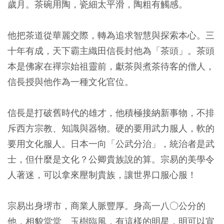
歲月。茶碗用陶，瓷細太平滑，陶粗有觸感。
他把茶道從華麗交際，轉為追求智慧與探索本心。三
十年有成，天下霸主織田信長封他為「茶頭」。茶頭
本是佛家在禪宗始祖靈前，獻茶與煮茶待客的僧人，
信長授與他作為一種文化官位。
信長是打破舊時代的雄才，他積極接納新事物，不排
斥西方宗教、知識與器物。硬的要用武力服人，軟的
要用文化服人。日本一向「公武分治」，統治者是武
士，但什麼是文化？公卿貴族說的算。宗易的美學令
人著迷，可以拿來壓制貴族，讓世界口服心服！
宗易出身堺市，商業人脈豐厚。身高一八○公分的
他，相貌堂堂、玉樹臨風，有這樣的明星，明可以宣