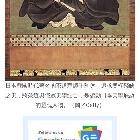
日本戰國時代著名的茶道宗師千利休，追求簡樸殘缺
之美，將茶道與侘寂美學結合，是撼動日本美學底蘊
的靈魂人物。（圖／Getty）