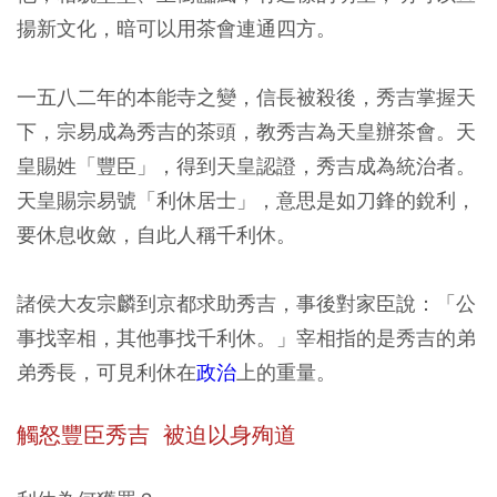
揚新文化，暗可以用茶會連通四方。
一五八二年的本能寺之變，信長被殺後，秀吉掌握天
下，宗易成為秀吉的茶頭，教秀吉為天皇辦茶會。天
皇賜姓「豐臣」，得到天皇認證，秀吉成為統治者。
天皇賜宗易號「利休居士」，意思是如刀鋒的銳利，
要休息收斂，自此人稱千利休。
諸侯大友宗麟到京都求助秀吉，事後對家臣說：「公
事找宰相，其他事找千利休。」宰相指的是秀吉的弟
弟秀長，可見利休在
政治
上的重量。
觸怒豐臣秀吉 被迫以身殉道