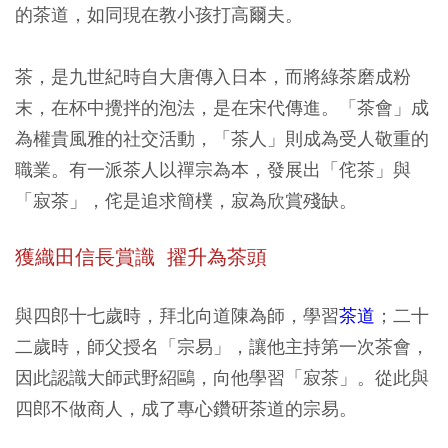
的茶道，如同現在教小孩打高爾夫。
茶，是九世紀時自大唐傳入日本，而將綠茶磨成粉
末，在杯中攪拌的泡法，是在宋代傳進。「茶會」成
為權貴風雅的社交活動，「茶人」則成為受人敬重的
職業。有一派茶人以禪宗為本，發展出「侘茶」與
「寂茶」，侘是追求簡樸，寂為欣賞殘缺。
獲織田信長賞識 擢升為茶頭
與四郎十七歲時，拜北向道陳為師，學習
茶道
；二十
二歲時，師父授名「宗易」，讓他主持第一次茶會，
因此認識大師武野紹鷗，向他學習「寂茶」。從此與
四郎不做商人，成了專心鑽研茶道的宗易。