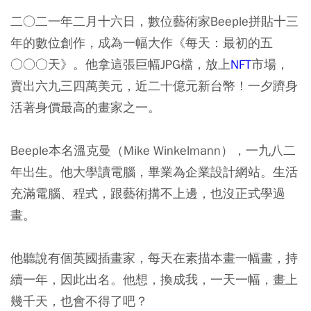
二○二一年二月十六日，數位藝術家Beeple拼貼十三
年的數位創作，成為一幅大作《每天：最初的五
○○○天》。他拿這張巨幅JPG檔，放上
NFT
市場，
賣出六九三四萬美元，近二十億元新台幣！一夕躋身
活著身價最高的畫家之一。
Beeple本名溫克曼（Mike Winkelmann），一九八二
年出生。他大學讀電腦，畢業為企業設計網站。生活
充滿電腦、程式，跟藝術搆不上邊，也沒正式學過
畫。
他聽說有個英國插畫家，每天在素描本畫一幅畫，持
續一年，因此出名。他想，換成我，一天一幅，畫上
幾千天，也會不得了吧？