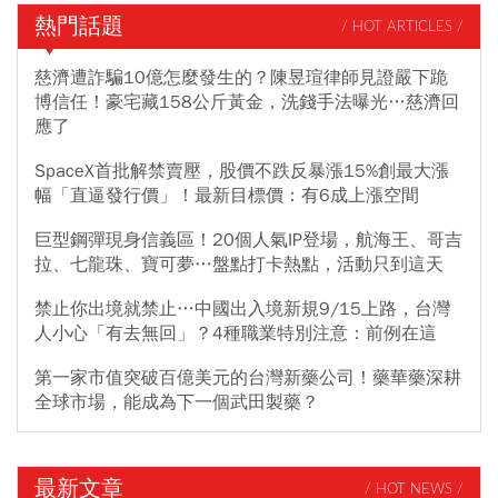
熱門話題
/ HOT ARTICLES /
慈濟遭詐騙10億怎麼發生的？陳昱瑄律師見證嚴下跪
博信任！豪宅藏158公斤黃金，洗錢手法曝光…慈濟回
應了
SpaceX首批解禁賣壓，股價不跌反暴漲15%創最大漲
幅「直逼發行價」！最新目標價：有6成上漲空間
巨型鋼彈現身信義區！20個人氣IP登場，航海王、哥吉
拉、七龍珠、寶可夢…盤點打卡熱點，活動只到這天
禁止你出境就禁止…中國出入境新規9/15上路，台灣
人小心「有去無回」？4種職業特別注意：前例在這
第一家市值突破百億美元的台灣新藥公司！藥華藥深耕
全球市場，能成為下一個武田製藥？
最新文章
/ HOT NEWS /