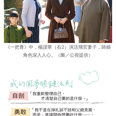
《一把青》中，楊謹華（右2）演活飛官妻子，師娘
角色深入人心。（圖／公視提供）