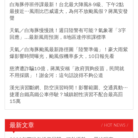
白海豚停班停課最新！台北最大陣風8-9級、下午2點
最接近…風雨比巴威還大，為何不放颱風假？蔣萬安發
聲
天氣／白海豚慢慢跳！週日陸警有可能？氣象署「3字
回應」...最新風雨預測，8地區達停班課標準
天氣／白海豚颱風最新路徑圖「陸警準備」！豪大雨紫
爆影響時間曝光，颱風假機率多大，10日報先看
慈濟遭詐騙10億，蔣萬安稱「政府買夠疫苗，民間就
不用採購」！謝金河：這句話說得不夠公道
漢光演習斷網、防空演習時間！影響範圍、交通異動…
捷運台鐵高鐵公車停駛？城鎮韌性演習不配合最高罰
15萬
最新文章
/ HOT NEWS /