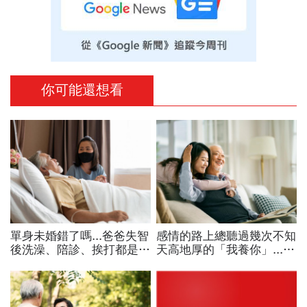
你可能還想看
單身未婚錯了嗎...爸爸失智
感情的路上總聽過幾次不知
後洗澡、陪診、挨打都是
天高地厚的「我養你」....
我，媽媽卻跟弟弟說：你賺
但長大後我才明白，只有爸
錢養家很辛苦，把自己的家
爸說的那句最真
庭顧好就好