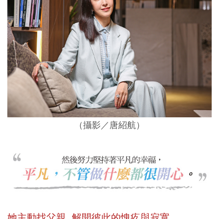
（攝影／唐紹航）
她主動找父親 解開彼此的愧疚與寂寞