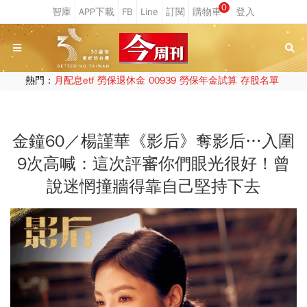
0
熱門：
月配息etf
勞保退休金
00939
勞保年金試算
存股名單
金鐘60／楊謹華《影后》奪影后…入圍
9次高喊：這次評審你們眼光很好！曾
說迷惘撞牆得靠自己堅持下去