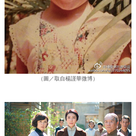
（圖／取自楊謹華微博）