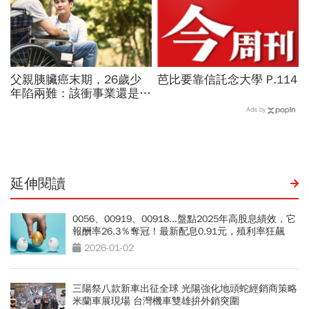
父親胰臟癌末期，26歲少
芭比要靠信託念大學 P.114
年陷兩難：該衝事業還是顧
爸爸？過來人勸：愛，未必
Ads by
全然犧牲「你的餘生也很重
要」
延伸閱讀
0056、00919、00918...盤點2025年高股息績效，它
報酬率26.3％奪冠！最新配息0.91元，殖利率狂飆
16％
2026-01-02
三陽祭八款新車出征全球 光陽強化地頭蛇經銷商策略
米蘭車展現場 台灣機車雙雄拚外銷突圍