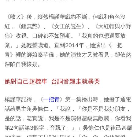
《敗犬》後，縱然楊謹華戲約不斷，但戲和角色沒
紅，《鍾無艷》、《女王的誕生》、《大紅帽與小野
狼》收視、口碑都不如預期。「我真的也想過要放
棄。」她輕聲嘆道。直到2014年，她演出《一把
青》裡的師娘秦芊儀，她的演技才又被看見，卻依然
深陷自我懷疑。
她對自己超機車 台詞音飄走就暴哭
楊謹華記得，《
一把青
》第一集播出時，她撥了通電
話給男主角吳慷仁，「我說，『你是不是我好朋友，
是的話，老實說，我是不是演得超級無敵爛，你看我
第2句話第3個字，音飄了。』」吳慷仁也是律己甚嚴