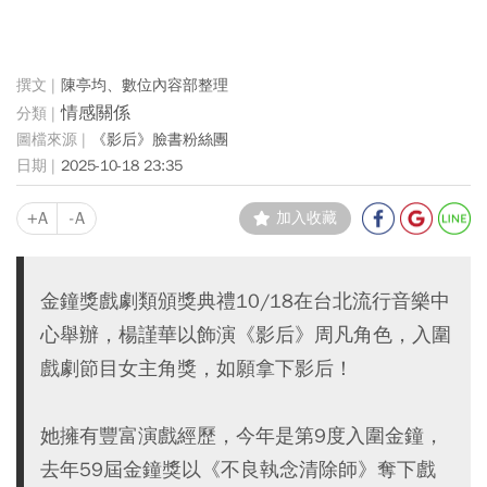
陳亭均、數位內容部整理
情感關係
《影后》臉書粉絲團
2025-10-18 23:35
+A
-A
加入收藏
金鐘獎戲劇類頒獎典禮10/18在台北流行音樂中
心舉辦，楊謹華以飾演《影后》周凡角色，入圍
戲劇節目女主角獎，如願拿下影后！
她擁有豐富演戲經歷，今年是第9度入圍金鐘，
去年59屆金鐘獎以《不良執念清除師》奪下戲