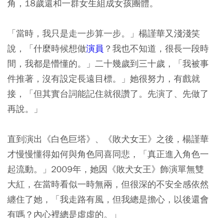
角，18歲還和一群女生組成女孩團體。
「當時，我只是走一步算一步。」楊謹華又淺淺笑
說，「什麼時候想做
演員
？我也不知道，很長一段時
間，我都是懵懂的。」二十幾歲到三十歲，「我被事
件推著，沒有設定長遠目標。」她很努力，有戲就
接，「但其實台詞能記住就很讚了。先演了、先做了
再說。」
直到演出《白色巨塔》、《敗犬女王》之後，楊謹華
才慢慢懂得如何與角色同喜同悲，「真正進入角色一
起流動。」2009年，她因《敗犬女王》飾演單無雙
大紅，在當時看似一時無兩，但很深的不安全感依然
纏住了她，「我走路有風，但我總是擔心，以後還會
有嗎？內心裡總是虛虛的。」