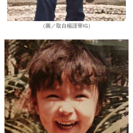
（圖／取自楊謹華IG）