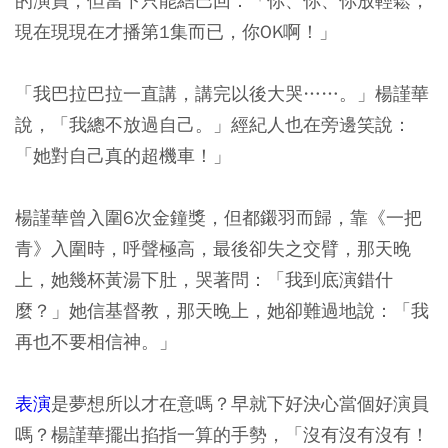
的演員，但當下只能結巴回：「你、你、你放輕鬆，
現在現現在才播第1集而已，你OK啊！」
「我巴拉巴拉一直講，講完以後大哭……。」楊謹華
說，「我總不放過自己。」經紀人也在旁邊笑說：
「她對自己真的超機車！」
楊謹華曾入圍6次金鐘獎，但都鎩羽而歸，靠《一把
青》入圍時，呼聲極高，最後卻失之交臂，那天晚
上，她幾杯黃湯下肚，哭著問：「我到底演錯什
麼？」她信基督教，那天晚上，她卻難過地說：「我
再也不要相信神。」
表演
是夢想所以才在意嗎？早就下好決心當個好演員
嗎？楊謹華擺出掐指一算的手勢，「沒有沒有沒有！