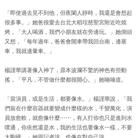
「即使過去見不到他，但夜闌人靜時，我還是會想起
很多事。」她爸很愛去台北大稻埕慈聖宮附近吃燒
烤，「大人喝酒，我們小朋友就在旁邊玩。」她側頭
又想，「每年過年，爸爸會開車帶我回台南，邊塞
車，我就邊暈車。」
楊謹華講著像入神了，原本波瀾不驚的神色有些動
搖，「平凡，不管做什麼都很開心。」她喃喃道。
「當演員，或是生活，都要像水。」楊謹華說，「我
們裝在什麼容器就要變成什麼樣的水，千變萬化，演
員放愈軟，就愈像什麼……，有人打你也只是進到水
噗通，你依然還是水，我的生活也要像水一樣，不要
太剛硬。」她跟記者說，也像在對自己說。