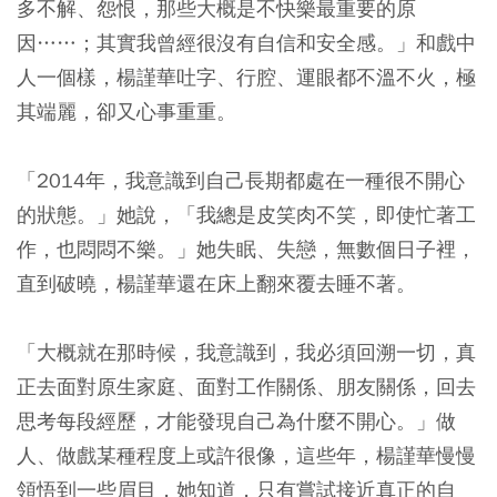
多不解、怨恨，那些大概是不快樂最重要的原
因……；其實我曾經很沒有自信和安全感。」和戲中
人一個樣，楊謹華吐字、行腔、運眼都不溫不火，極
其端麗，卻又心事重重。
「2014年，我意識到自己長期都處在一種很不開心
的狀態。」她說，「我總是皮笑肉不笑，即使忙著工
作，也悶悶不樂。」她失眠、失戀，無數個日子裡，
直到破曉，楊謹華還在床上翻來覆去睡不著。
「大概就在那時候，我意識到，我必須回溯一切，真
正去面對原生家庭、面對工作關係、朋友關係，回去
思考每段經歷，才能發現自己為什麼不開心。」做
人、做戲某種程度上或許很像，這些年，楊謹華慢慢
領悟到一些眉目，她知道，只有嘗試接近真正的自