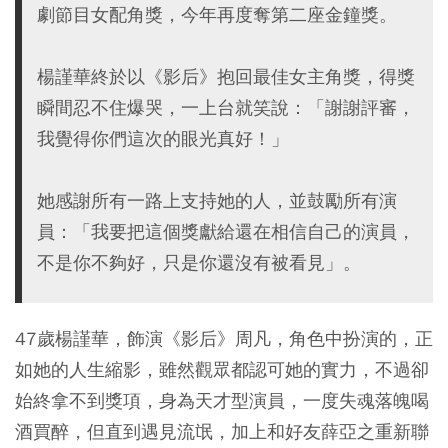
劇節目女配角獎，今年再度奪第二座金鐘獎。
楊謹華終於以《影后》抱回最佳女主角獎，得獎
瞬間忍不住爆哭，一上台就笑說：「謝謝評審，
我覺得你們這次的眼光真好！」
她感謝所有一路上支持她的人，並鼓勵所有演
員：「我要把這個獎獻給還在相信自己的演員，
不是你不夠好，只是你還沒有被看見」。
47歲楊謹華，飾演《影后》周凡，角色中扮演的，正
如她的人生縮影，雖然觀眾都認可她的實力，不過卻
始終拿不到獎項，身為天才型演員，一度失魂落魄喝
酒買醉，但直到遇見流氓，加上和好友薛亞之重新聯