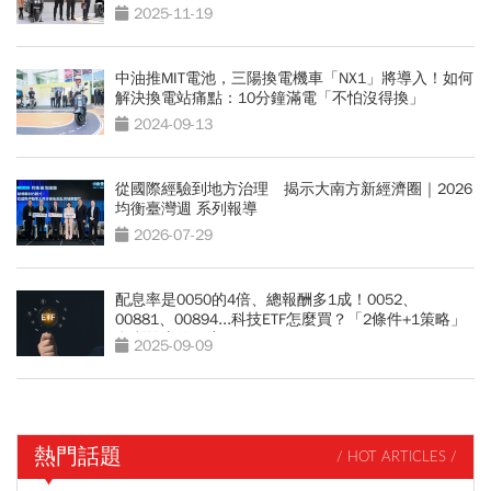
2025-11-19
中油推MIT電池，三陽換電機車「NX1」將導入！如何
解決換電站痛點：10分鐘滿電「不怕沒得換」
2024-09-13
從國際經驗到地方治理 揭示大南方新經濟圈｜2026
均衡臺灣週 系列報導
2026-07-29
配息率是0050的4倍、總報酬多1成！0052、
00881、00894...科技ETF怎麼買？「2條件+1策略」
息利雙賺的秘密
2025-09-09
熱門話題
/ HOT ARTICLES /