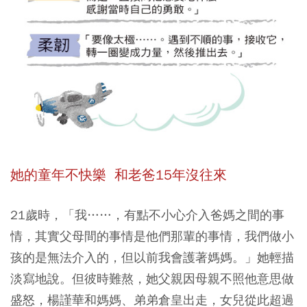
她的童年不快樂 和老爸15年沒往來
21歲時，「我……，有點不小心介入爸媽之間的事
情，其實父母間的事情是他們那輩的事情，我們做小
孩的是無法介入的，但以前我會護著媽媽。」她輕描
淡寫地說。但彼時難熬，她父親因母親不照他意思做
盛怒，楊謹華和媽媽、弟弟倉皇出走，女兒從此超過