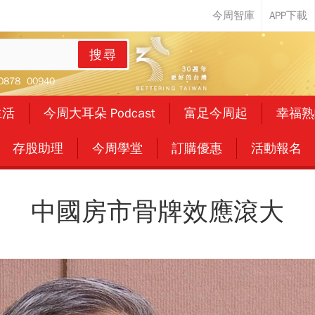
搜尋
0878
00940
生活
今周大耳朵 Podcast
富足今周起
幸福熟
存股助理
今周學堂
訂購優惠
活動報名
中國房市骨牌效應滾大