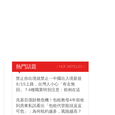
熱門話題
/ HOT ARTICLES /
禁止你出境就禁止…中國出入境新規
9/15上路，台灣人小心「有去無
回」？4種職業特別注意：前例在這
兆基百億財務危機！包租教母4年前收
到房東私訊看出「包租代管龍頭岌岌
可危」：為何租約越多，風險越高？