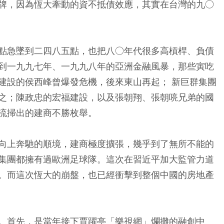
牌，因為恆大牽動的資不抵債效應，其實在台灣的九○
點急墜到二四八五點，也把八○年代很多高槓桿、負債
到一九九七年、一九九八年的亞洲金融風暴，那些寅吃
建設的侯西峰曾爆發危機，後來東山再起； 新巨群集團
之；陳政忠的宏福建設，以及張朝翔、張朝喨兄弟的國
流掃出的建商不勝枚舉。
向上奔馳的順境，建商極度擴張，幾乎到了無所不能的
集團都擁有過歐洲足球隊。這次在習近平加大監管力道
。而這次恆大的崩盤，也已經衝擊到整個中國的房地產
。首先，是當年接下賈躍亭「樂視網」爛攤的融創中