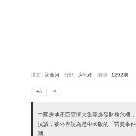
謝金河
房地產
1292期
+A
-A
中國房地產巨擘恆大集團爆發財務危機，
抗議，被外界視為是中國版的「雷曼事件
潮。