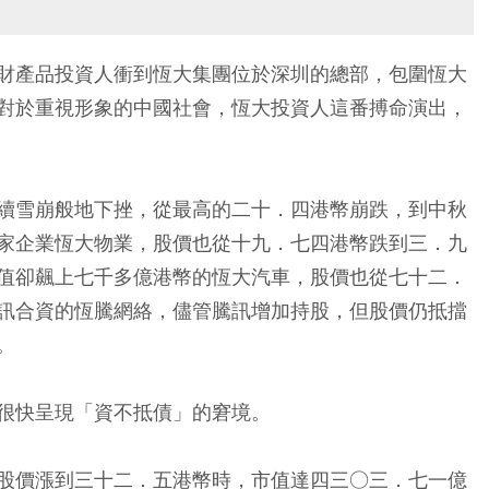
財產品投資人衝到恆大集團位於深圳的總部，包圍恆大
對於重視形象的中國社會，恆大投資人這番搏命演出，
續雪崩般地下挫，從最高的二十．四港幣崩跌，到中秋
家企業恆大物業，股價也從十九．七四港幣跌到三．九
值卻飆上七千多億港幣的恆大汽車，股價也從七十二．
訊合資的恆騰網絡，儘管騰訊增加持股，但股價仍抵擋
。
很快呈現「資不抵債」的窘境。
股價漲到三十二．五港幣時，市值達四三○三．七一億