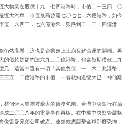
恆大物業在股價十九．七四港幣時，市值二一三四．○
是恆大汽車，市值最高曾達七○七七．六億港幣，如今
市值一六四三．七六億港幣，狠跌到二一二．四億港
務仍然高懸，這也是企業走上土崩瓦解命運的開端。再
大的借款餘額約達六九二○億港幣，包含短期借款二九
億元，這當中還有一項「其他負債」一．六二兆港幣，
三三五．二億港幣的市值，一看就知道恆大已「神仙難
，整個恆大集團被龐大的債務包圍。台灣中央銀行在臉
喻成二○○八年的雷曼事件再版。在中國中央監管嚴格
會像雷曼兄弟公司破產、連鎖效應襲擊全球那麼恐怖，