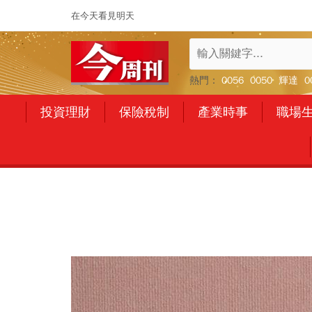
在今天看見明天
熱門：
0056
0050
輝達
0
投資理財
保險稅制
產業時事
職場