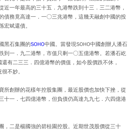
從近一年最高的三十五．九港幣跌到十三．三二港幣，
的債務竟高達一．一○三兆港幣，這幾天融創中國的投
孫宏斌還債。
國黑石集團的
SOHO
中國。當發現SOHO中國創辦人潘石
跌到一．九二港幣，市值只剩一○五億港幣。若潘石屹
中國還有二三三．四億港幣的價值，如今股價跌不休，
況很不妙。
寶所創辦的花樣年控股集團，最近股價也加快下挫，從
三十一．七四億港幣，但負債仍高達九九七．六四億港
團，二是楊國強的碧桂園控股。近期世茂股價從三十