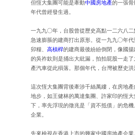
但恆大集團可能是牽動
中國房地產
的一張骨
年代曾經發生過。
一九九○年，台股曾從歷史高點一二六八二
急速膨脹的建商打出原形。從一九九○年代
卯糧、
高槓桿
的建商最後紛紛倒閉，像國揚
的吳祚欽則是捅出大紕漏，拍拍屁股一走了
產汽車從此殞落。那個年代，台灣被歷史洪
這次恆大集團背後牽涉千絲萬縷，在房地產
地步，如王健林的萬達集團、許家印的恆大
下，率先浮現的徵兆是「資不抵債」的危機
企業。
先來檢視在香港上市的幾家中國房地產企業