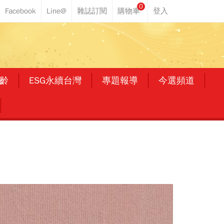
0
齡
ESG永續台灣
專題報導
今選頻道