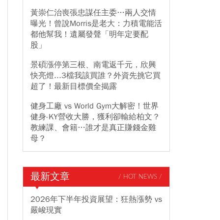
黃崇仁治喪張忠謀任主委…兩人交情
曝光！曾說Morris是老大：力積電能活
都他幫我！遺屬發聲「明年定要配
股」
景碩漲停第三根、南電返千元，欣興
快亮燈...3檔我該買誰？外資先挑它買
超了！最新目標價全揭露
健身工廠 vs World Gym大解密！世界
健身-KY營收大勝，獲利卻輸給柏文？
教練課、會籍…誰才是真正賺錢金雞
母？
最新文章
/ HOT NEWS /
2026年下半年投資展望：狂熱漲勢 vs
嚴峻現實