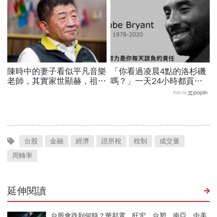
陳時中的妻子看似平凡音樂
「你看過凌晨4點的洛杉磯
老師，其實家世顯赫，祖父
嗎？」一天24小時都貢獻
創辦高醫！大學同學揭底
給籃球，NBA傳奇Kobe
Ads by
「陳時中戀愛史」
Bryant教我的事
台股
金融
經濟
證所稅
稅制
成交量
周轉率
延伸閱讀
台股會跌到何時？華邦電、旺宏、台塑、南亞、中美