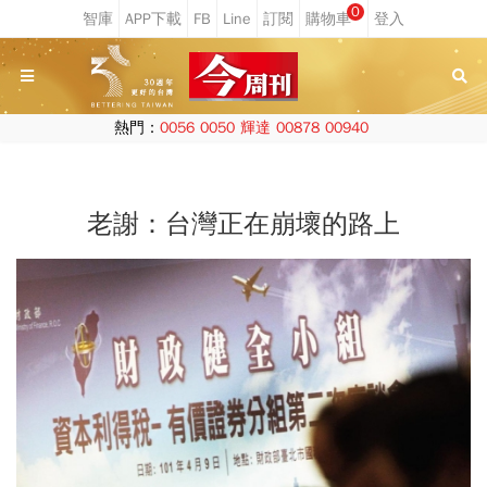
0
熱門：
0056
0050
輝達
00878
00940
老謝：台灣正在崩壞的路上