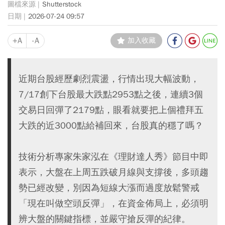
Shutterstock
2026-07-24 09:57
+A
-A
加入收藏
近期台股經歷劇烈震盪，行情出現大幅波動，
7/17創下台股最大跌點2953點之後，連續3個
交易日回彈了2179點，眼看就要把上個禮拜五
大跌的近3000點給補回來，台股真的穩了嗎？
技術分析專家朱家泓在《理財達人秀》節目中即
表示，大盤在上周五跌破月線與支撐後，多頭趨
勢已經改變，別因為短線大漲而過度放鬆警戒
「現在叫做空頭反彈」，在資金佈局上，必須明
辨大盤的關鍵指標，並嚴守搶反彈的紀律。