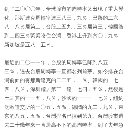
到了二○○○年，全球股市的周轉率又出現了重大變
化，那斯達克周轉率達三八三．九％，巴黎的二六
八．八％居第二，台股二五九．三％居第三，韓國衝
到二四三％緊緊咬住台灣，香港上升到六○．九％，
新加坡是五八．五％。
最近的二○一一年，台股的周轉率已降到八五．
三％，過去台股周轉率一直都名列前茅。如今排在台
灣前面的有那斯達克的二二五．一％、韓國的一七
四．八％，深圳躍居第三，達一七四．五％，然後是
土耳其的一一五．八％，沙國的一一一．七％，紐約
泛歐證交所的一○五．五％，德國的九二．九％，東
京的八五．五％，台灣排名已掉到第九。台灣股市過
去二十幾年來一直居高不下的高周轉率，到了去年急