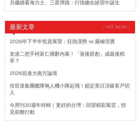
月繼續看海力士、三星彈跳：行情總在絕望中誕生
最新文章
/ HOT NEWS /
2026年下半年投資展望：狂熱漲勢 vs 嚴峻現實
友達二把手柯富仁裸辭內幕！「落後群創」成最後稻
草？
2026前進大南方論壇
佳世達集團艦隊無人機小隊起飛！鎖定美日頂級客戶切
入
今周刊30週年特輯｜更好的台灣：回望精彩風雲，預
見前瞻行動