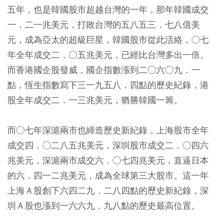
五年，也是韓國股市超越台灣的一年，那年韓國成交
一．二一兆美元，打敗台灣的五八五三．七八億美
元，成為亞太的超級巨星，韓國股市從此活絡，○七
年全年成交二．○五兆美元，已經比台灣多出一倍。
而香港國企股發威，國企指數漲到二○六○九．一
點，恆生指數寫下三一九五八．四點的歷史紀錄，港
股全年成交二．一三兆美元，猶勝韓國一籌。
而○七年深滬兩市也締造歷史新紀錄，上海股市全年
成交四．○二八五兆美元，深圳股市成交二．○四六
兆美元，深滬兩市成交六．○七四兆美元，直逼日本
的六．四一二兆美元，成為全球第三大股市。這一年
上海Ａ股創下六四二九．二八四點的歷史新紀錄，深
圳Ａ股也漲到一六六九．九八點的歷史最高位置。