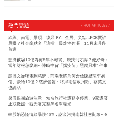
熱門話題
/ HOT ARTICLES /
欣興、南電、景碩、臻鼎-KY、金居、尖點...PCB買誰
最賺？杜金龍點名「這檔」爆炸性強漲，11月末升段
首選
慈濟被騙10億為何5年不報警、錢找到才認？他好奇：
當年財報怎麼編…陳時中背「擋疫苗」黑鍋只求1件事
顏博文從聯電到慈濟，商場老將為何會信陳昱瑄李易
儒、豪給10億？慈濟發聲：將捍衛信眾捐款、蔡英文
也說話
暑假跟團旅遊注意！知名旅行社遭勒令停業、9家遭廢
止或撤照…觀光署完整黑名單曝光
韓股陷恐慌情緒暴跌43%，謝金河揭南韓社會亂象…8