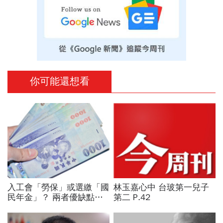
你可能還想看
入工會「勞保」或選繳「國
林玉嘉心中 台玻第一兒子
民年金」？ 兩者優缺點分
第二 P.42
析！ 老年給付「它」完勝