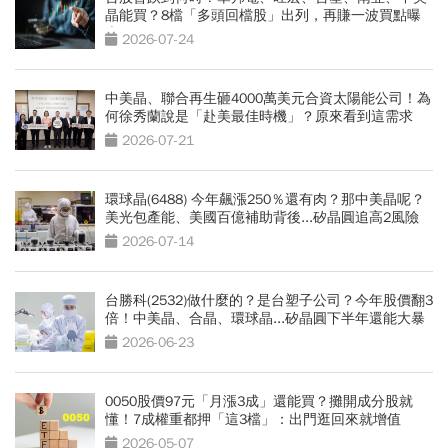
晶能買？8檔「多頭回檔股」出列，再賺一波買點曝
光
2026-07-24
中美晶、聯合再生砸4000萬美元合資太陽能公司！為
何徐秀蘭說是「赴美最佳時機」？原來看到這需求
2026-07-21
環球晶(6488) 今年飆漲250％還有肉？那中美晶呢？
美光包產能、美國百億補助背後...矽晶圓追高2風險
2026-07-14
台勝科(2532)做什麼的？是台塑子公司？今年股價翻3
倍！中美晶、合晶、環球晶...矽晶圓下半年還能大暴
漲？
2026-06-23
0050股價97元「月漲3成」還能買？攤開成分股就
懂！7成權重都押「這3檔」：出門逛回來就增值
2026-05-07