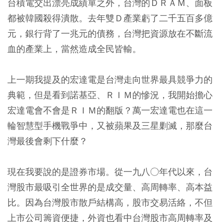
台積電交出漂亮成績單之外，台灣的ＤＲＡＭ、面板
都被韓國殺得潰散。去年雙Ｄ產業虧了二千五百多億
元，銀行背了一兆元的債務，台灣把資源放在不斷流
血的產業上，當然造成全民皆輸。
上一期我提及的宏達電是台灣走向世界最具競爭力的
典範，但是看到諾基亞、ＲＩＭ的慘況，我開始擔心
宏達電會不會是ＲＩＭ的翻版？萬一宏達電也在這一
輪智慧型手機戰爭中，又被蘋果及三星剿滅，那麼台
灣最後會剩下什麼？
現在我要說的是證券市場。從一九八○年代以來，台
灣股市最吸引全世界的是成交量、高周轉率、高本益
比。因為台灣股市散戶結構高，股市交易活絡，不但
上市公司籌資便捷，外資也看中台灣股市高周轉率及