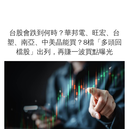
台股會跌到何時？華邦電、旺宏、台
塑、南亞、中美晶能買？8檔「多頭回
檔股」出列，再賺一波買點曝光