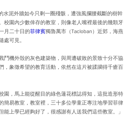
學，原有的水泥外牆如今只剩一圈殘骸，遭強風攔腰截斷的樹幹
。校園內少數倖存的教室，則像老人嘴裡最後的幾顆牙
一月二十日的
菲律賓
獨魯萬市（Tacloban）近郊，海燕
隨處可見。
戰鬥機外殼的灰色建築物，與周遭破敗的景致十分不協
們，象徵希望的教育活動，依然在這片被蹂躪得千瘡百
校園，馬上能從醒目的綠色蓮花標誌得知，這批造形特
的簡易教室，教室裡，三十多位學童正專注地學習菲律
但能上學已經夠好了，很感謝有人送我們這些教室。」