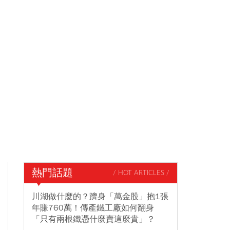
熱門話題
/ HOT ARTICLES /
川湖做什麼的？躋身「萬金股」抱1張
年賺760萬！傳產鐵工廠如何翻身
「只有兩根鐵憑什麼賣這麼貴」？