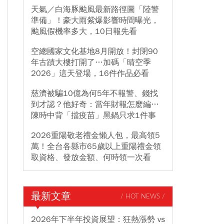
天氣／白海豚颱風最新路徑圖「陸警
準備」！豪大雨紫爆影響時間曝光，
颱風假機率多大，10日報先看
空總國家文化基地8月開放！封閉90
年古蹟大樓打開了…加碼「晴空季
2026」這天登場，16件作品必看
慈濟被騙10億為何5年不報警、錢找
到才認？他好奇：當年財報怎麼編…
陳時中背「擋疫苗」黑鍋只求1件事
2026重陽敬老禮金懶人包，最高領5
萬！全台各縣市65歲以上重陽禮金領
取資格、發放金額、何時領一次看
最新文章
/ HOT NEWS /
2026年下半年投資展望：狂熱漲勢 vs