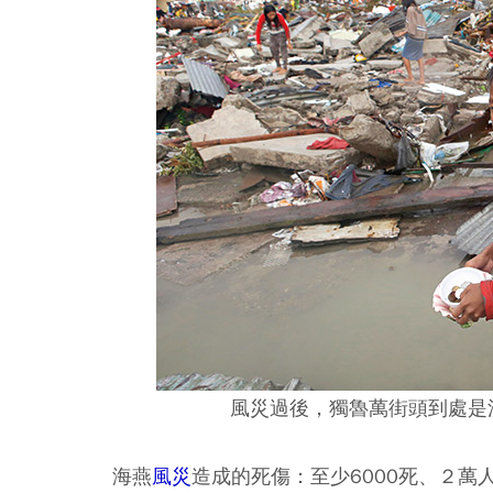
風災過後，獨魯萬街頭到處是
海燕
風災
造成的死傷：至少6000死、２萬