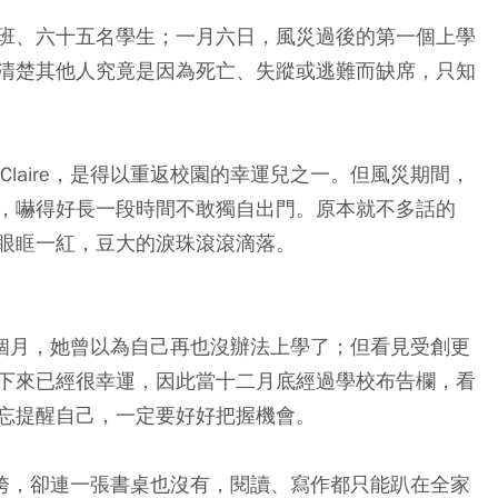
班、六十五名學生；一月六日，風災過後的第一個上學
清楚其他人究竟是因為死亡、失蹤或逃難而缺席，只知
Claire，是得以重返校園的幸運兒之一。但風災期間，
，嚇得好長一段時間不敢獨自出門。原本就不多話的
眼眶一紅，豆大的淚珠滾滾滴落。
閉了兩個月，她曾以為自己再也沒辦法上學了；但看見受創更
下來已經很幸運，因此當十二月底經過學校布告欄，看
忘提醒自己，一定要好好把握機會。
大水沖垮，卻連一張書桌也沒有，閱讀、寫作都只能趴在全家