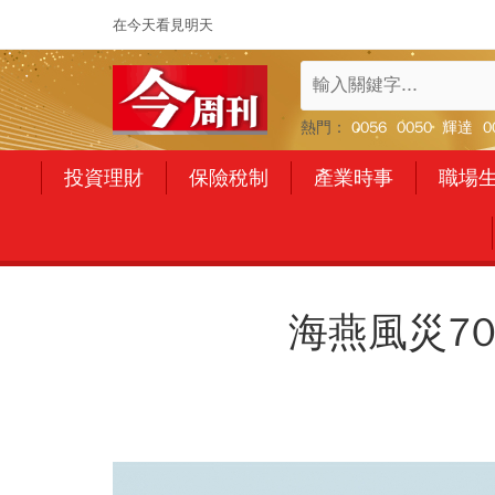
在今天看見明天
熱門：
0056
0050
輝達
0
投資理財
保險稅制
產業時事
職場
海燕風災7