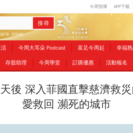
搜尋
0878
00940
生活
今周大耳朵 Podcast
富足今周起
幸福熟
存股助理
今周學堂
訂購優惠
活動報名
0天後 深入菲國直擊慈濟救災
愛救回 瀕死的城市