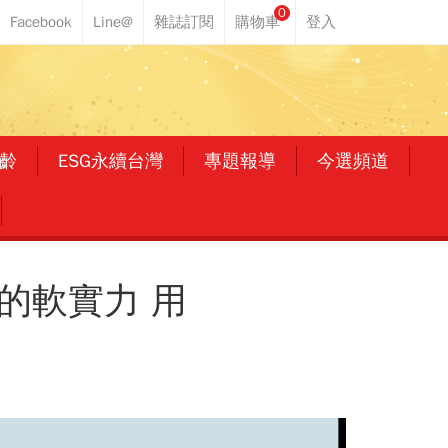
0
齡
ESG永續台灣
專題報導
今選頻道
的軟實力 用