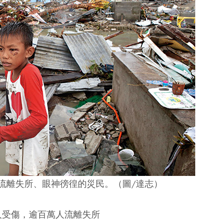
流離失所、眼神徬徨的災民。（圖/達志）
人受傷，逾百萬人流離失所