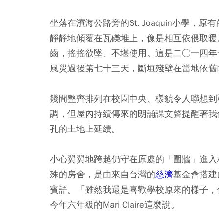
坐落在濱海公路旁的St. Joaquin小
靜靜地傾覆在瓦礫堆上，像是相互依偎取暖
齒，搖搖欲墜、不堪使用。這是二○一四年
風災過後第七十三天，斷垣殘壁在當地依舊
幾間整齊排列在校園中央、樣貌令人聯想到
調，但屋內持續傳來的朗誦課文聲提醒著我
孔的土地上延續。
小心翼翼地跨越仍守在原處的「圍牆」進入
殊的房舍，是由來自台灣的
慈濟
基金會搭建
賓語。「雖然我還是喜歡學校原來的樣子，
今年六年級的Mari Claire這麼說。