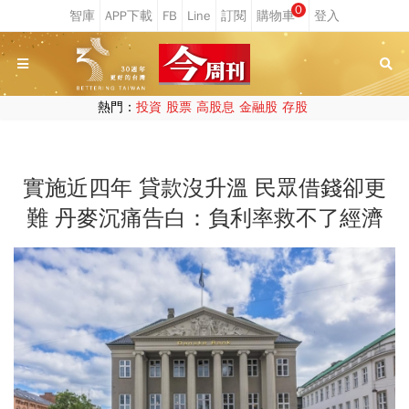
0
熱門：
投資
股票
高股息
金融股
存股
實施近四年 貸款沒升溫 民眾借錢卻更
難 丹麥沉痛告白：負利率救不了經濟