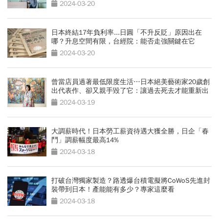
2024-03-20
日本終結17年負利率...日圓「不升反貶」原因出在
哪？升息空間有限，台經院：能否走強關鍵在它
2024-03-20
曾當店員過著最低限度生活…日本絕美藝術家20歲創
出代表作、卻又親手毀了它：讓過去死去才能重新出
發
2024-03-19
大調薪時代！日本勞工薪資待遇大獲全勝，日企「春
鬥」調薪幅度最高14%
2024-03-18
打破台灣獨家製造？路透爆台積電擬將CoWoS先進封
裝帶到日本！產能能有多少？專家這麼看
2024-03-18