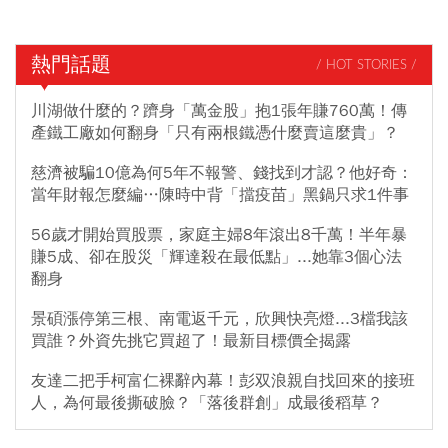
熱門話題
/ HOT STORIES /
川湖做什麼的？躋身「萬金股」抱1張年賺760萬！傳
產鐵工廠如何翻身「只有兩根鐵憑什麼賣這麼貴」？
慈濟被騙10億為何5年不報警、錢找到才認？他好奇：
當年財報怎麼編…陳時中背「擋疫苗」黑鍋只求1件事
56歲才開始買股票，家庭主婦8年滾出8千萬！半年暴
賺5成、卻在股災「輝達殺在最低點」...她靠3個心法
翻身
景碩漲停第三根、南電返千元，欣興快亮燈...3檔我該
買誰？外資先挑它買超了！最新目標價全揭露
友達二把手柯富仁裸辭內幕！彭双浪親自找回來的接班
人，為何最後撕破臉？「落後群創」成最後稻草？