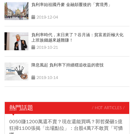
負利率始祖國丹麥 金融顛覆後的「實境秀」
2019-12-04
負利率時代，末日來了？谷月涵：貧富差距極大化
上班族錢越來越難賺！
2019-10-21
降息風起 負利率下持續穩追收益的密技
2019-10-14
熱門話題
/ HOT ARTICLES /
0050賺1200萬還不賣？現在還能買嗎？郭哲榮砸1億
狂掃1100張揭「出場點位」：台股4萬7不敢買「可憐