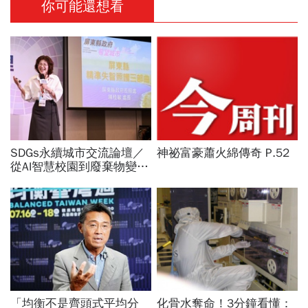
你可能還想看
SDGs永續城市交流論壇／
神祕富豪蕭火綿傳奇 P.52
從AI智慧校園到廢棄物變綠
金！新北桃園、雲林屏東公
開亮點治理新解方
「均衡不是齊頭式平均分
化骨水奪命！3分鐘看懂：