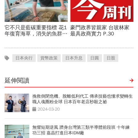
日本央行
貨幣政策
日本升息
日圓
日股
延伸閱讀
挽救倒閉危機、脫離低利代工 傳承技藝也懂求變轉生
職人魂圈粉全球 日本百年老店秒殺之祕
2024-03-20
無懼短期逆風 躋身台灣第三類半導體前段班 十年練
功三招 嘉晶打進日本IDM廠