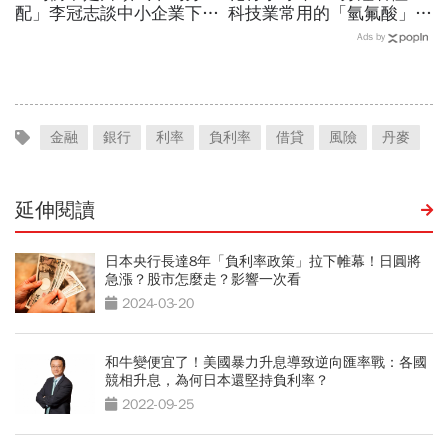
配」李冠志談中小企業下一
科技業常用的「氫氟酸」，
階段競爭力：從生存走向創
到底是什麼？
Ads by
造新價值 ｜2026均衡臺灣
週 系列報導
金融
銀行
利率
負利率
借貸
風險
丹麥
延伸閱讀
日本央行長達8年「負利率政策」拉下帷幕！日圓將
急漲？股市怎麼走？影響一次看
2024-03-20
和牛變便宜了！美國暴力升息導致逆向匯率戰：各國
競相升息，為何日本還堅持負利率？
2022-09-25