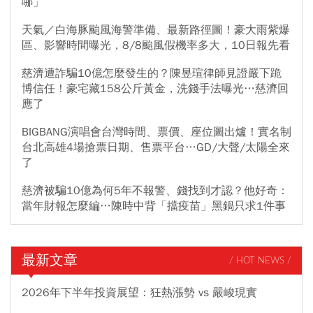
哪」
天氣／白海豚颱風海警準備、最新路徑圖！豪大雨紫爆
區、影響時間曝光，8/8颱風假機率多大，10日報先看
慈濟遭詐騙10億怎麼發生的？陳昱瑄律師見證嚴下跪
博信任！豪宅藏158公斤黃金，洗錢手法曝光…慈濟回
應了
BIGBANG演唱會台灣時間、票價、座位圖出爐！實名制
台北高雄4場搶票日期、售票平台…GD/大聲/太陽全來
了
慈濟被騙10億為何5年不報警、錢找到才認？他好奇：
當年財報怎麼編…陳時中背「擋疫苗」黑鍋只求1件事
最新文章
/ HOT NEWS /
2026年下半年投資展望：狂熱漲勢 vs 嚴峻現實