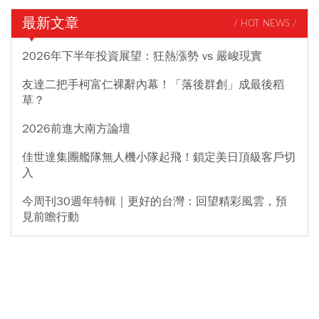
最新文章
/ HOT NEWS /
2026年下半年投資展望：狂熱漲勢 vs 嚴峻現實
友達二把手柯富仁裸辭內幕！「落後群創」成最後稻
草？
2026前進大南方論壇
佳世達集團艦隊無人機小隊起飛！鎖定美日頂級客戶切
入
今周刊30週年特輯｜更好的台灣：回望精彩風雲，預
見前瞻行動