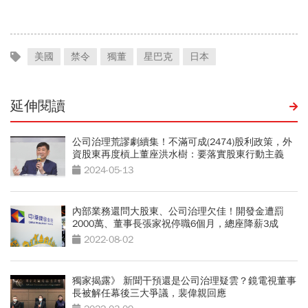
美國
禁令
獨董
星巴克
日本
延伸閱讀
公司治理荒謬劇續集！不滿可成(2474)股利政策，外
資股東再度槓上董座洪水樹：要落實股東行動主義
2024-05-13
內部業務還問大股東、公司治理欠佳！開發金遭罰
2000萬、董事長張家祝停職6個月，總座降薪3成
2022-08-02
獨家揭露》 新聞干預還是公司治理疑雲？鏡電視董事
長被解任幕後三大爭議，裴偉親回應