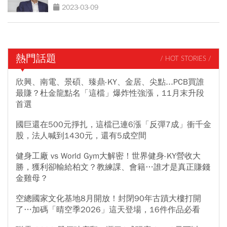
2023-03-09
熱門話題
/ HOT STORIES /
欣興、南電、景碩、臻鼎-KY、金居、尖點...PCB買誰
最賺？杜金龍點名「這檔」爆炸性強漲，11月末升段
首選
國巨還在500元掙扎，這檔已連6漲「反彈7成」衝千金
股，法人喊到1430元，還有5成空間
健身工廠 vs World Gym大解密！世界健身-KY營收大
勝，獲利卻輸給柏文？教練課、會籍…誰才是真正賺錢
金雞母？
空總國家文化基地8月開放！封閉90年古蹟大樓打開
了…加碼「晴空季2026」這天登場，16件作品必看