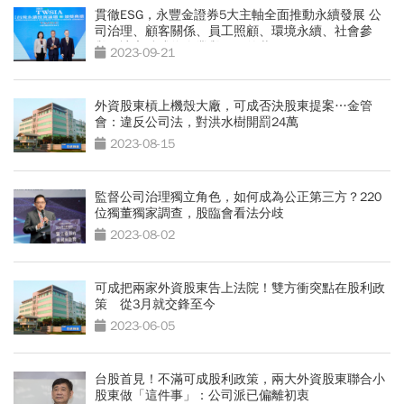
貫徹ESG，永豐金證券5大主軸全面推動永續發展 公
司治理、顧客關係、員工照顧、環境永續、社會參
與，讓永續成為企業與員工的共同DNA
2023-09-21
外資股東槓上機殼大廠，可成否決股東提案…金管
會：違反公司法，對洪水樹開罰24萬
2023-08-15
監督公司治理獨立角色，如何成為公正第三方？220
位獨董獨家調查，股臨會看法分歧
2023-08-02
可成把兩家外資股東告上法院！雙方衝突點在股利政
策 從3月就交鋒至今
2023-06-05
台股首見！不滿可成股利政策，兩大外資股東聯合小
股東做「這件事」：公司派已偏離初衷