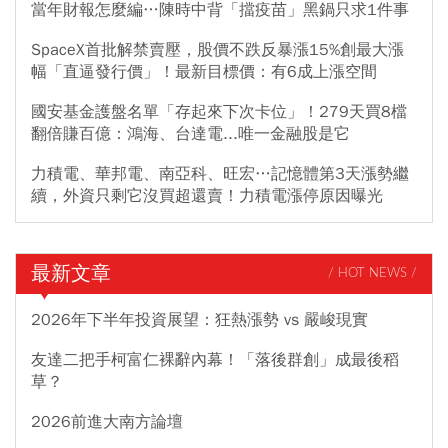
當年財報怎麼編…陳時中背「擋疫苗」黑鍋只求1件事
SpaceX首批解禁賣壓，股價不跌反暴漲15%創最大漲
幅「直逼發行價」！最新目標價：有6成上漲空間
國安基金護盤名單「存起來下次卡位」！279天買8檔
翻倍賺百億：鴻海、台達電...唯一金融股是它
力積電、華邦電、南亞科、旺宏…記憶體第3天漲勢繼
續，外資只剩它沒買超還賣！力積電漲停原因曝光
最新文章
/ HOT NEWS /
2026年下半年投資展望：狂熱漲勢 vs 嚴峻現實
友達二把手柯富仁裸辭內幕！「落後群創」成最後稻
草？
2026前進大南方論壇