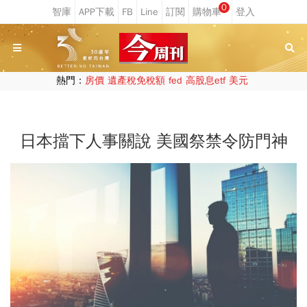
0
熱門：
房價
遺產稅免稅額
fed
高股息etf
美元
日本擋下人事關說 美國祭禁令防門神