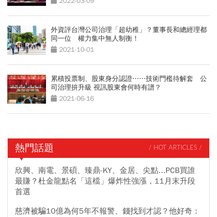
2022-03-09
外資評台灣公司治理「超幼稚」？董事長和總經理都
同一位 權力集中無人制衡！
2021-10-01
累積投票制、股東身分認證……技術門檻待解套 公
司治理拚升級 視訊股東會何時有譜？
2021-06-16
熱門話題
/ HOT ARTICLES /
欣興、南電、景碩、臻鼎-KY、金居、尖點...PCB買誰
最賺？杜金龍點名「這檔」爆炸性強漲，11月末升段
首選
慈濟被騙10億為何5年不報警、錢找到才認？他好奇：