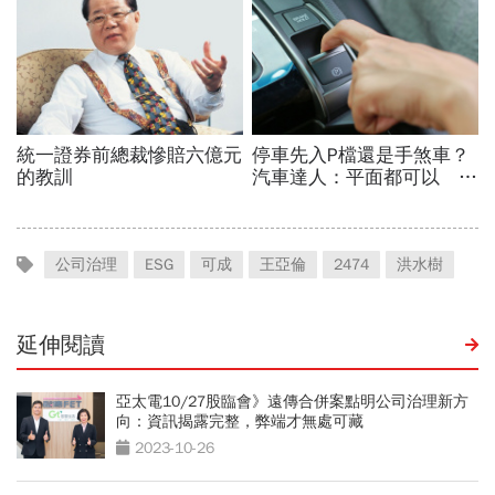
公司治理
ESG
可成
王亞倫
2474
洪水樹
延伸閱讀
亞太電10/27股臨會》遠傳合併案點明公司治理新方
向：資訊揭露完整，弊端才無處可藏
2023-10-26