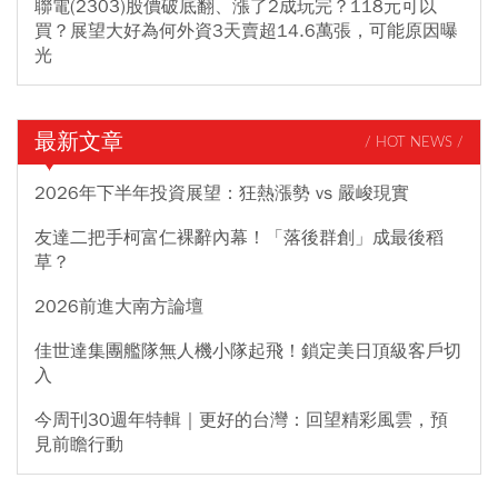
聯電(2303)股價破底翻、漲了2成玩完？118元可以
買？展望大好為何外資3天賣超14.6萬張，可能原因曝
光
最新文章
/ HOT NEWS /
2026年下半年投資展望：狂熱漲勢 vs 嚴峻現實
友達二把手柯富仁裸辭內幕！「落後群創」成最後稻
草？
2026前進大南方論壇
佳世達集團艦隊無人機小隊起飛！鎖定美日頂級客戶切
入
今周刊30週年特輯｜更好的台灣：回望精彩風雲，預
見前瞻行動