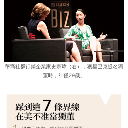
華裔社群行銷企業家史宗瑋（右），獲星巴克提名獨
董時，年僅29歲。