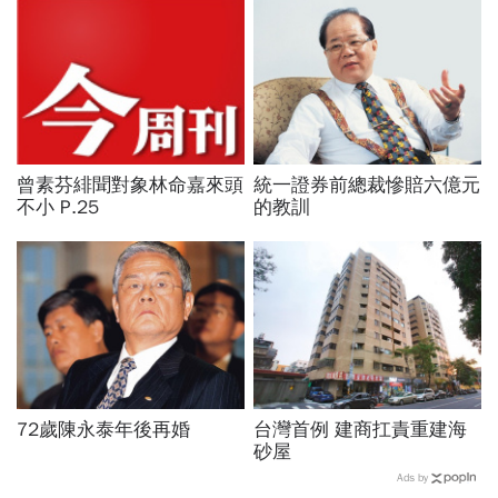
曾素芬緋聞對象林命嘉來頭
統一證券前總裁慘賠六億元
不小 P.25
的教訓
72歲陳永泰年後再婚
台灣首例 建商扛責重建海
砂屋
Ads by