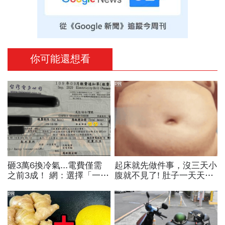
你可能還想看
PR
砸3萬6換冷氣...電費僅需
起床就先做件事，沒三天小
之前3成！ 網：選擇「一
腹就不見了! 肚子一天天變
級」、「變頻」外，「這
小！
個」最關鍵
PR