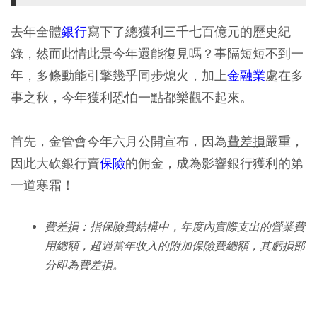
去年全體
銀行
寫下了總獲利三千七百億元的歷史紀
錄，然而此情此景今年還能復見嗎？事隔短短不到一
年，多條動能引擎幾乎同步熄火，加上
金融業
處在多
事之秋，今年獲利恐怕一點都樂觀不起來。
首先，金管會今年六月公開宣布，因為
費差損
嚴重，
因此大砍銀行賣
保險
的佣金，成為影響銀行獲利的第
一道寒霜！
費差損：指保險費結構中，年度內實際支出的營業費
用總額，超過當年收入的附加保險費總額，其虧損部
分即為費差損。