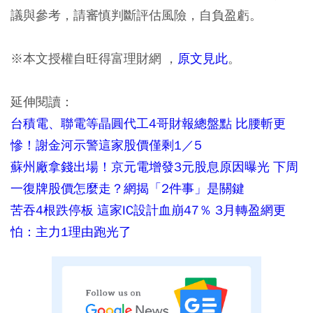
議與參考，請審慎判斷評估風險，自負盈虧。
※本文授權自旺得富理財網 ，
原文見此
。
延伸閱讀：
台積電、聯電等晶圓代工4哥財報總盤點 比腰斬更
慘！謝金河示警這家股價僅剩1／5
蘇州廠拿錢出場！京元電增發3元股息原因曝光 下周
一復牌股價怎麼走？網揭「2件事」是關鍵
苦吞4根跌停板 這家IC設計血崩47％ 3月轉盈網更
怕：主力1理由跑光了