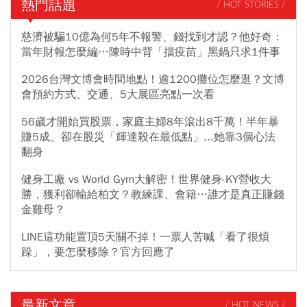
熱門話題
/ HOT STORIES /
慈濟被騙10億為何5年不報警、錢找到才認？他好奇：
當年財報怎麼編…陳時中背「擋疫苗」黑鍋只求1件事
2026台灣文博會時間地點！逾1200攤位怎麼逛？文博
會預約方式、交通、5大展區亮點一次看
56歲才開始買股票，家庭主婦8年滾出8千萬！半年暴
賺5成、卻在股災「輝達殺在最低點」...她靠3個心法
翻身
健身工廠 vs World Gym大解密！世界健身-KY營收大
勝，獲利卻輸給柏文？教練課、會籍…誰才是真正賺錢
金雞母？
LINE這功能置頂5天關不掉！一票人苦喊「看了很煩
躁」，要怎麼移除？官方回應了
最新文章
/ HOT NEWS /