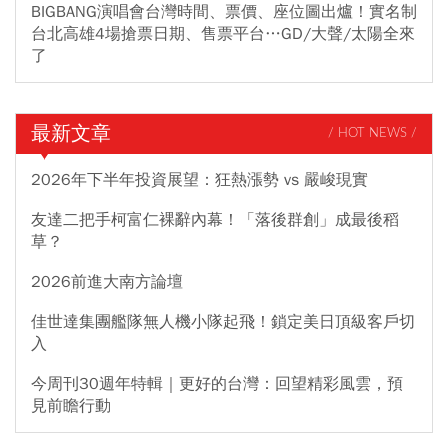
BIGBANG演唱會台灣時間、票價、座位圖出爐！實名制
台北高雄4場搶票日期、售票平台…GD/大聲/太陽全來
了
最新文章
/ HOT NEWS /
2026年下半年投資展望：狂熱漲勢 vs 嚴峻現實
友達二把手柯富仁裸辭內幕！「落後群創」成最後稻
草？
2026前進大南方論壇
佳世達集團艦隊無人機小隊起飛！鎖定美日頂級客戶切
入
今周刊30週年特輯｜更好的台灣：回望精彩風雲，預
見前瞻行動