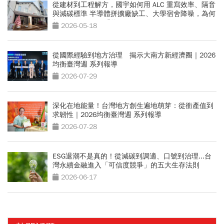
從建材到工程解方，國宇如何用 ALC 重寫效率、隔音
與減碳標準 半導體拼擴廠缺工、大學宿舍降噪，為何
都開始改用 ALC 系統？
2026-05-18
從國際經驗到地方治理 揭示大南方新經濟圈｜2026
均衡臺灣週 系列報導
2026-07-29
深化在地能量！台灣地方創生遍地萌芽：從衝產值到
求韌性｜2026均衡臺灣週 系列報導
2026-07-28
ESG退潮不是真的！從減碳到調適、口號到治理...台
灣永續金融進入「可信度競爭」的五大生存法則
2026-06-17