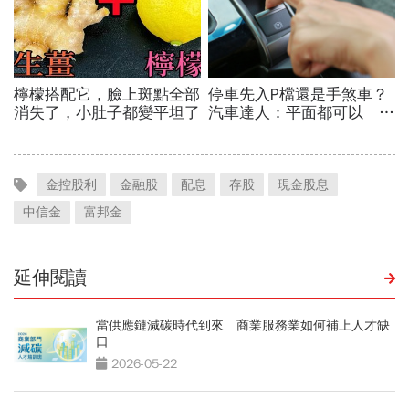
金控股利
金融股
配息
存股
現金股息
中信金
富邦金
延伸閱讀
當供應鏈減碳時代到來 商業服務業如何補上人才缺
口
2026-05-22