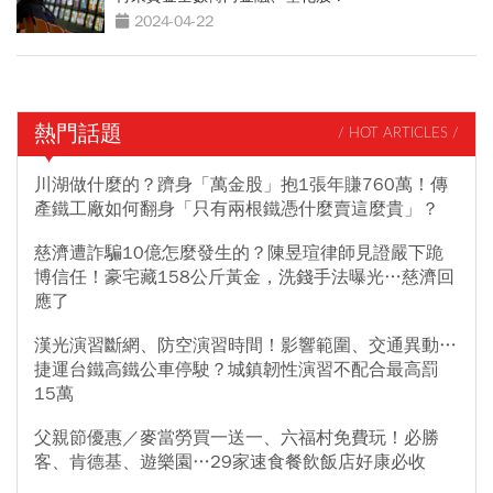
2024-04-22
熱門話題
/ HOT ARTICLES /
川湖做什麼的？躋身「萬金股」抱1張年賺760萬！傳
產鐵工廠如何翻身「只有兩根鐵憑什麼賣這麼貴」？
慈濟遭詐騙10億怎麼發生的？陳昱瑄律師見證嚴下跪
博信任！豪宅藏158公斤黃金，洗錢手法曝光…慈濟回
應了
漢光演習斷網、防空演習時間！影響範圍、交通異動…
捷運台鐵高鐵公車停駛？城鎮韌性演習不配合最高罰
15萬
父親節優惠／麥當勞買一送一、六福村免費玩！必勝
客、肯德基、遊樂園…29家速食餐飲飯店好康必收