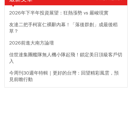
2026年下半年投資展望：狂熱漲勢 vs 嚴峻現實
友達二把手柯富仁裸辭內幕！「落後群創」成最後稻
草？
2026前進大南方論壇
佳世達集團艦隊無人機小隊起飛！鎖定美日頂級客戶切
入
今周刊30週年特輯｜更好的台灣：回望精彩風雲，預
見前瞻行動