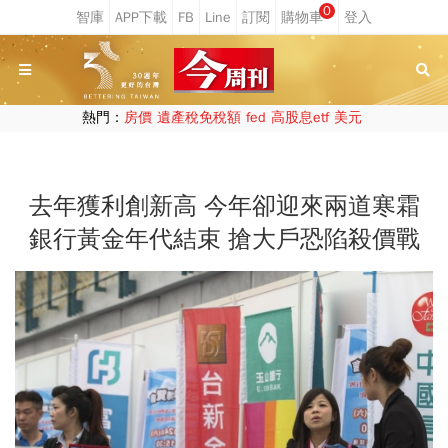
0
熱門：
房價
遺產稅免稅額
fed
高股息etf
美元
去年獲利創新高 今年卻迎來兩道寒霜
銀行黃金年代結束 搶大戶恐陷殺價戰