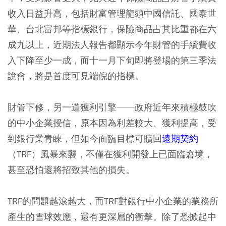
收入日益升高，包括財富管理龍頭中國信託、國泰世
華、台北富邦等指標銀行，保險商品占其比重都在六
成九以上，近期法人報告都顯示今年財管的手續費收
入下降至少一成，而十一月下旬即將登場的第三季法
說會，將是首度可見端倪的指標。
財管下修，另一道獲利引擎──政府近年來積極鼓吹
的中小企業授信，原本因為利差較大、獲利提高，受
到銀行業青睞，但如今面臨目標可贖回
遠期契約
（TRF）風暴來襲，不僅在獲利開發上已面臨窘境，
甚至恐怕還將招致其他的損失。
TRF的問題越滾越大，而TRF對銀行中小企業的業務所
產生的雪球效應，還有更深層的衝擊。除了恐掀起中