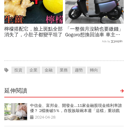
檸檬搭配它，臉上斑點全部
「一整個月沒騎也要繳錢」
消失了，小肚子都變平坦了
Gogoro想換回油車 車主
爆：右手催越兇...越換不到
Ads by
最新版電池
投資
企業
金融
業務
趨勢
轉向
延伸閱讀
中信金、富邦金、開發金...11家金融股現金殖利率誰
優？ 2檔衝破5％，存股族敲碗本週「這檔」重頭戲
2024-04-28