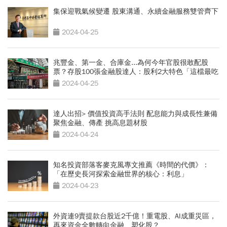
集保迎戰氣候變遷 股東溝通、永續金融服務雙管齊下
2024-04-25
兆豐金、第一金、合庫金...為何今年官股很敢配股
票？存股100張金融股達人：股利2大特色「這檔最吃
驚」
2024-04-25
達人出招> 價值投資高手法則 配息能力與成長性兼備
聚焦金融、傳產 挑高息題材股
2024-04-24
知名投資部落客麥克風專文推薦《時間的代價》：
「在歷史長河探索金融世界的核心：利息」
2024-04-23
外資連9賣提款台股近2千億！重電股、AI成重災區，
再來資金全數轉向金融、塑化股？