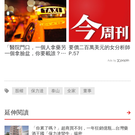
「醫院門口，一個人拿藥另
要價二百萬美元的女分析師
一個拿臉盆，你要載誰？」
P.57
一個計程車司機給我們上了
Ads by
13年的MBA課
股權
保力達
泰山
全家
董事
延伸閱讀
「你累了嗎？」超商買不到，一年狂銷億瓶...台灣藥
酒王國「保力達蠻牛」揭密