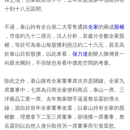
十到十八元區間。
不過，泰山持有全台第二大零售通路
全家
的兩成
股權
，市值約九十二億元，法人分析，若處分全數全家股
權，等於可為泰山每股獲利挹注約二十六元，甚至高
於泰山目前股價，以此來看，
保力達
創辦人陳傳黃一
向眼光獨到，不排除也有看中價差空間的考量。
除此之外，泰山握有全家董事席次亦是關鍵。全家九
席董事中，七席為日商全家便利商店，泰山一席、三
洋藥品工業一席。去年詹家聯手逼退詹岳霖的導火
線，源自於前年全家董事改選，以泰山持有全家的股
權數，理應拿下二至三席董事，卻僅獲一席董事，詹
岳霖則以自然人身分取得另一席董事而引發眾怒。