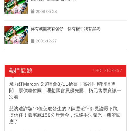
2009-05-28
你有成龍我有發仔 你有蠻牛我有黑馬
2001-12-27
熱門話題
/ HOT STORIES /
魔力紅Maroon 5演唱會8/11搶票！高雄世運開唱時
間、票價座位圖、理想國會員優先購、拓元售票資訊一
次看
慈濟遭詐騙10億怎麼發生的？陳昱瑄律師見證嚴下跪
博信任！豪宅藏158公斤黃金，洗錢手法曝光…慈濟回
應了