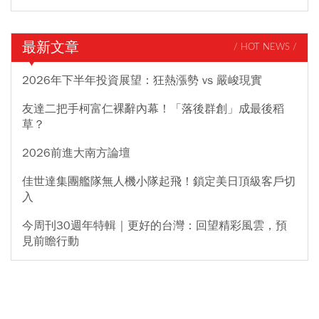
最新文章
/ HOT NEWS /
2026年下半年投資展望：狂熱漲勢 vs 嚴峻現實
友達二把手柯富仁裸辭內幕！「落後群創」成最後稻
草？
2026前進大南方論壇
佳世達集團艦隊無人機小隊起飛！鎖定美日頂級客戶切
入
今周刊30週年特輯｜更好的台灣：回望精彩風雲，預
見前瞻行動