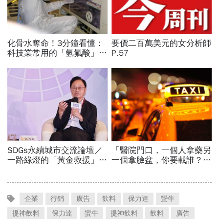
企業
行銷
廣告
飲料
保力達
蠻牛
提神飲料
保力達
蠻牛
提神飲料
飲料
廣告