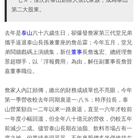
第二大股東。
去年是
泰山
六十六歲生日，卻爆發詹家第三代堂兄弟
攜手逼退泰山長孫兼董座的詹岳霖；今年五月，堂兄
弟鬩牆戲碼上演續集，新任
董事
長詹逸宏、總經理詹
景超聯手，以「浮報費用」為由，解任副董事長詹晉
嘉董事職位。
詹家人內訌頻傳，繳出的財務成績單也不亮眼，今年
第一季營收較去年同期衰退一‧八％；時序拉長，泰
山營業額自一二年以來一路衰退，直至一六年才較前
一年度小幅回溫，但全年八十億元的營收，仍較五年
前減少二成。儘管泰山長期在油脂、飲料市場占有一
席之地，但業績表現平平，五年來股價多半僅維持在