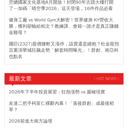
空總國家文化基地8月開放！封閉90年古蹟大樓打開
了…加碼「晴空季2026」這天登場，16件作品必看
健身工廠 vs World Gym大解密！世界健身-KY營收大
勝，獲利卻輸給柏文？教練課、會籍…誰才是真正賺錢
金雞母？
國巨(2327)股價腰斬又漲停，該賣還是續抱？杜金龍預
言重演華城狂飆走勢「解套時間曝光」！群創、南亞科
也點名
最新文章
/ HOT NEWS /
2026年下半年投資展望：狂熱漲勢 vs 嚴峻現實
友達二把手柯富仁裸辭內幕！「落後群創」成最後稻
草？
2026前進大南方論壇