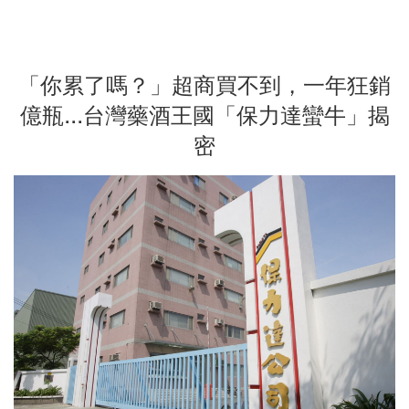
「你累了嗎？」超商買不到，一年狂銷
億瓶...台灣藥酒王國「保力達蠻牛」揭
密