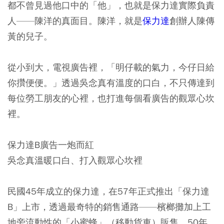
都不曾見過他口中的「他」，也就是保力達實際負責
人——陳洋的真面目。陳洋，就是
保力達
創辦人陳傳
黃的兒子。
從小到大，電視廣告裡，「明仔載的氣力，今仔日給
你攢便便。」透過吳念真有溫度的口白，不只傳達到
每位勞工朋友的心裡，也打進每個看廣告的觀眾心坎
裡。
保力達B廣告一炮而紅
吳念真溫暖口白、打入觀眾心坎裡
民國45年成立的保力達，在57年正式推出「保力達
B」上市，透過最奇特的銷售通路——檳榔攤加上工
地旁流動性的「小蜜蜂」（移動貨車）販售，50年