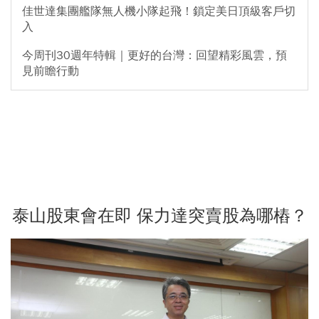
佳世達集團艦隊無人機小隊起飛！鎖定美日頂級客戶切
入
今周刊30週年特輯｜更好的台灣：回望精彩風雲，預
見前瞻行動
泰山股東會在即 保力達突賣股為哪樁？