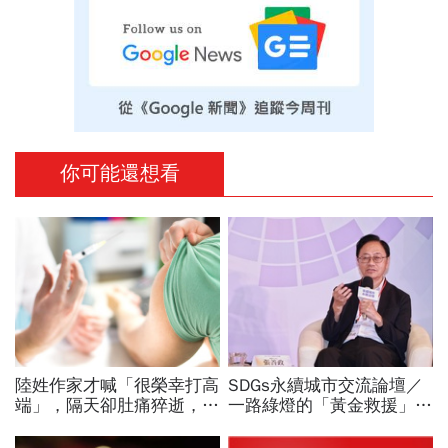
你可能還想看
陸姓作家才喊「很榮幸打高
SDGs永續城市交流論壇／
端」，隔天卻肚痛猝逝，來
一路綠燈的「黃金救援」實
自馬來西亞的他積極參與社
踐！張善政揭桃園智慧治
會運動
理：讓民眾真正有感