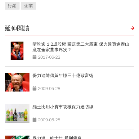
行銷
企業
延伸閱讀
暗吃逾 1.2成股權 躍居第二大股東 保力達買進泰山
意在全家董事席次？
2017-06-22
保力達陳傳黃年賺三十億致富術
2009-05-28
維士比用小貨車攻破保力達防線
2009-05-28
保力達、維士比 暴利傳奇