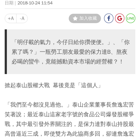
2018-10-24 11:54
+A
-A
加入收藏
「明仔載的氣力，今仔日給你攢便便。」、「你
累了嗎？」一瓶勞工朋友最愛的保力達B、熬夜
必喝的蠻牛，竟能撼動資本市場的經營權？！
掀起泰山股權大戰 幕後竟是「這個人」
「我們至今都沒見過他。」泰山企業董事長詹逸宏苦
笑著說；最近泰山這家老字號的食品公司爆發股權爭
戰，其中最引發外界關注的，是保力達對泰山持股最
高曾逼近三成，即使雙方為此協商多回，卻連詹逸宏