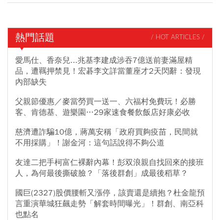
熱門話題
/ HOT ARTICLES /
愛馬仕、香奈兒...兆基李建成涉吞7億送前妻滿屋精
品，遭羈押禁見！宏碁李文詳當董座才2天閃辭：發現
內部缺失
父親節優惠／麥當勞買一送一、六福村免費玩！必勝
客、肯德基、遊樂園…29家速食餐飲飯店好康必收
慈濟遭詐騙10億，蔣萬安稱「政府買夠疫苗，民間就
不用採購」！謝金河：這句話說得不夠公道
友達二把手柯富仁裸辭內幕！彭双浪親自找回來的接班
人，為何最後撕破臉？「落後群創」成最後稻草？
國巨(2327)股價腰斬又漲停，該賣還是續抱？杜金龍預
言重演華城狂飆走勢「解套時間曝光」！群創、南亞科
也點名