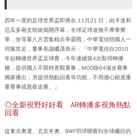
四年一度的足球世界盃即將在 11月21 日，由卡達和
厄瓜多兩支勁旅揭開序幕，全球足球迷無不摩拳擦
掌，坐等看八方雲集精兵爭霸戰，中華電信陪國人一
同瘋世足，董事長謝繼茂表示：「中華電信自2010
年起轉播世界盃足球賽，今年連續第4次取得轉播
權，提供國人不限時差觀賽事，MOD除64場全賽事
獨家播出，另提供熱點回看等功能，不用擔心錯過重
要賽事或熬夜追賽。」
◎全新視野好好看 AR轉播多視角熱點
回看
從東京奧運、北京冬奧、BWF羽球聯賽到全球矚目的