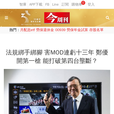
0
熱門：
月配息etf
勞保退休金
00939
勞保年金試算
存股名單
法規綁手綁腳 害MOD連虧十三年 鄭優
開第一槍 能打破第四台壟斷？