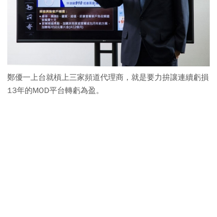
鄭優一上台就槓上三家頻道代理商，就是要力拚讓連續虧損
13年的MOD平台轉虧為盈。