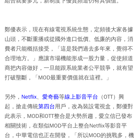
組合就要多元，新制度下優質頻道仍有其價值。
鄭優表示，現在有線電視系統生態，定頻後大家各據
山頭，不斷重播或從國外進口低價、低廉的內容，消
費者只能概括接受，「這是我們過去多年來，覺得不
合理地方。」應讓市場機能形成一股力量，促使頻道
商把內容做好，一旦能跟系統業者公平競爭，就有望
打破壟斷，「MOD最重要價值就在這裡。」
另外，
Netflix
、
愛奇藝
等
線上影音平台
（OTT）興
起，搶走傳統
第四台
用戶，改為裝設電視盒，鄭優對
此表示，MOD和OTT整合是大勢所趨，愛立信已發布
相關技術，在類似MOD平台上整合Netflix等影音平
台，中華電信也正在開發，「所以MOD的挑戰多，機