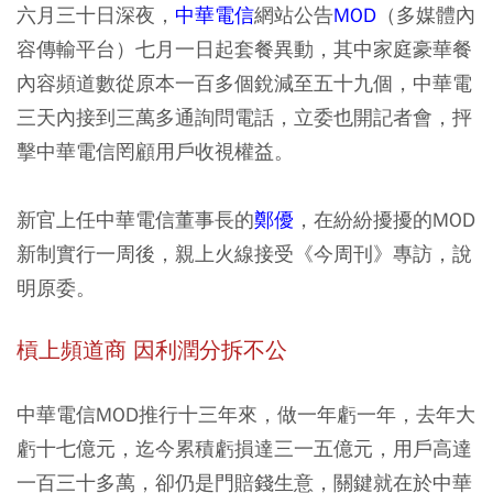
六月三十日深夜，
中華電信
網站公告
MOD
（多媒體內
容傳輸平台）七月一日起套餐異動，其中家庭豪華餐
內容頻道數從原本一百多個銳減至五十九個，中華電
三天內接到三萬多通詢問電話，立委也開記者會，抨
擊中華電信罔顧用戶收視權益。
新官上任中華電信董事長的
鄭優
，在紛紛擾擾的MOD
新制實行一周後，親上火線接受《今周刊》專訪，說
明原委。
槓上頻道商 因利潤分拆不公
中華電信MOD推行十三年來，做一年虧一年，去年大
虧十七億元，迄今累積虧損達三一五億元，用戶高達
一百三十多萬，卻仍是門賠錢生意，關鍵就在於中華