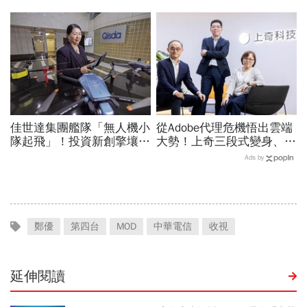
器滑軌霸主，川湖靠四大護
城河創造超高毛利率
佳世達集團艦隊「無人機小
從Adobe代理危機悟出雲端
隊起飛」！投資新創擎壤、
大勢！上奇三段式變身、季
翔隆，總座親督軍養大精
季獲利20年不敗：再來搶
Ads by
兵：鎖定美日頂級客戶切入
無人機3D列印財
鄭優
第四台
MOD
中華電信
收視
延伸閱讀