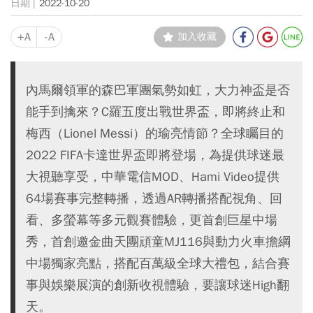
2022-10-20
+A
-A
加入收藏
內馬爾領軍的森巴軍團氣勢如虹，大力神盃是否
能手到擒來？C羅五度出戰世界盃，即將終止和
梅西（Lionel Messi）的瑜亮情節？全球矚目的
2022 FIFA卡達世界盃即將登場，為提供球迷最
大視聽享受，中華電信MOD、Hami Video提供
64場賽事完整轉播，透過AR轉播搭配視角、回
看、多螢幕等多元觀賽體驗，更首創巨星中場
秀，首創邀金曲天團頑童MJ116與動力火車擔綱
中場獨家亮點，搭配百萬級全球大禮包，結合賽
事與娛樂展演的創新收視體驗，要讓球迷High翻
天。