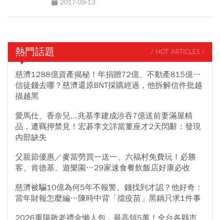
2017-09-13
熱門話題
/ HOT ARTICLES /
慈濟1288億資產揭秘！年捐贈72億、不動產815億…
信徒錢去哪？慈濟還原BNT採購經過，他拆解信件批越
描越黑
愛馬仕、香奈兒...兆基李建成涉吞7億送前妻滿屋精
品，遭羈押禁見！宏碁李文詳當董座才2天閃辭：發現
內部缺失
父親節優惠／麥當勞買一送一、六福村免費玩！必勝
客、肯德基、遊樂園…29家速食餐飲飯店好康必收
慈濟被騙10億為何5年不報警、錢找到才認？他好奇：
當年財報怎麼編…陳時中背「擋疫苗」黑鍋只求1件事
2026重陽敬老禮金懶人包，最高領5萬！全台各縣市