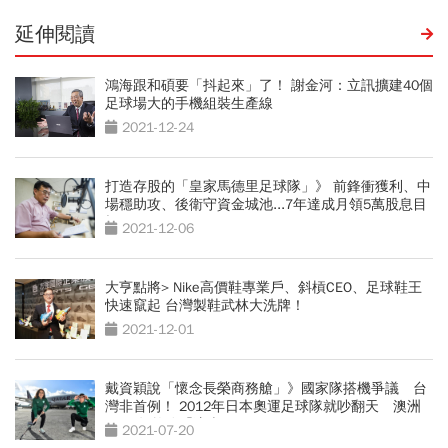
延伸閱讀
鴻海跟和碩要「抖起來」了！ 謝金河：立訊擴建40個
足球場大的手機組裝生產線
2021-12-24
打造存股的「皇家馬德里足球隊」》 前鋒衝獲利、中
場穩助攻、後衛守資金城池...7年達成月領5萬股息目
標！
2021-12-06
大亨點將> Nike高價鞋專業戶、斜槓CEO、足球鞋王
快速竄起 台灣製鞋武林大洗牌！
2021-12-01
戴資穎說「懷念長榮商務艙」》國家隊搭機爭議 台
灣非首例！ 2012年日本奧運足球隊就吵翻天 澳洲
2016年乾脆「這麼做」
2021-07-20