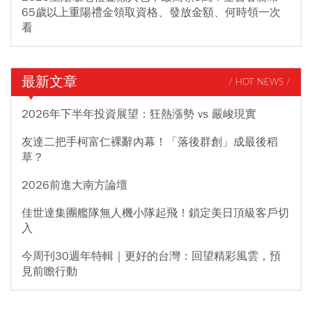
65歲以上重陽禮金領取資格、發放金額、何時領一次
看
最新文章
/ HOT NEWS /
2026年下半年投資展望：狂熱漲勢 vs 嚴峻現實
友達二把手柯富仁裸辭內幕！「落後群創」成最後稻
草？
2026前進大南方論壇
佳世達集團艦隊無人機小隊起飛！鎖定美日頂級客戶切
入
今周刊30週年特輯｜更好的台灣：回望精彩風雲，預
見前瞻行動