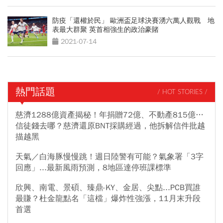
防疫「還權於民」 歐洲盃足球決賽湧六萬人觀戰 地
表最大群聚 英首相強生的政治豪賭
2021-07-14
熱門話題
/ HOT STORIES /
慈濟1288億資產揭秘！年捐贈72億、不動產815億…
信徒錢去哪？慈濟還原BNT採購經過，他拆解信件批越
描越黑
天氣／白海豚慢慢跳！週日陸警有可能？氣象署「3字
回應」...最新風雨預測，8地區達停班課標準
欣興、南電、景碩、臻鼎-KY、金居、尖點...PCB買誰
最賺？杜金龍點名「這檔」爆炸性強漲，11月末升段
首選