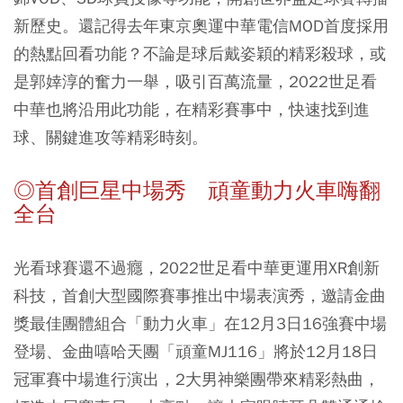
新歷史。還記得去年東京奧運中華電信MOD首度採用
的熱點回看功能？不論是球后戴姿穎的精彩殺球，或
是郭婞淳的奮力一舉，吸引百萬流量，2022世足看
中華也將沿用此功能，在精彩賽事中，快速找到進
球、關鍵進攻等精彩時刻。
◎首創巨星中場秀 頑童動力火車嗨翻
全台
光看球賽還不過癮，2022世足看中華更運用XR創新
科技，首創大型國際賽事推出中場表演秀，邀請金曲
獎最佳團體組合「動力火車」在12月3日16強賽中場
登場、金曲嘻哈天團「頑童MJ116」將於12月18日
冠軍賽中場進行演出，2大男神樂團帶來精彩熱曲，