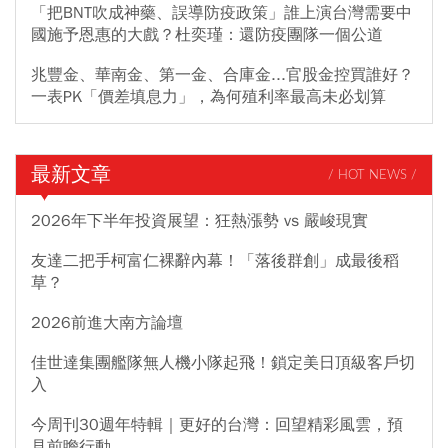
「把BNT吹成神藥、誤導防疫政策」誰上演台灣需要中
國施予恩惠的大戲？杜奕瑾：還防疫團隊一個公道
兆豐金、華南金、第一金、合庫金...官股金控買誰好？
一表PK「價差填息力」，為何殖利率最高未必划算
最新文章
/ HOT NEWS /
2026年下半年投資展望：狂熱漲勢 vs 嚴峻現實
友達二把手柯富仁裸辭內幕！「落後群創」成最後稻
草？
2026前進大南方論壇
佳世達集團艦隊無人機小隊起飛！鎖定美日頂級客戶切
入
今周刊30週年特輯｜更好的台灣：回望精彩風雲，預
見前瞻行動