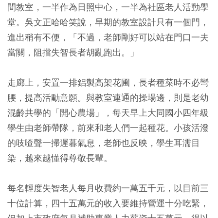
間教室，一半作為日照中心，一半為社區老人活動學
堂。吳文正哈哈笑說，早期的教室設計只有一個門，
進出稍有不便，「不過，老師剛好可以站在門口一夫
當關，阻擋失智長者胡亂跑出。」
走廊上，安置一排鋁製高架花圃，長者種菜時不必彎
腰，提高活動意願。與教室連通的操場邊，則是老幼
混齡共學的「開心農場」，每天早上大同國小四年級
學生由老師帶隊，前來和老人們一起種花。小孩活潑
的吱喳聲一掃遲暮氣息，老師也反映，學生耳濡目
染，越來越懂得尊敬長輩。
每名輕度失智老人每月收費約一萬五千元，以目前三
十位計算，四十五萬元的收入要維持營運十分吃緊，