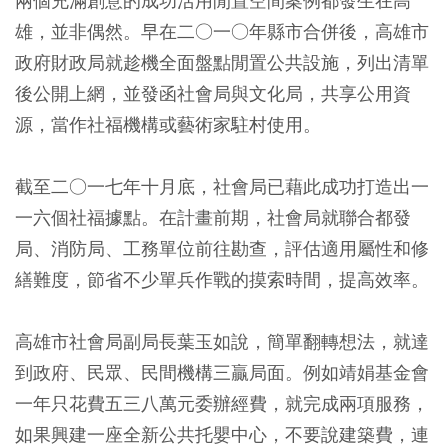
兩個充滿創意的成功活用閒置空間案例都發生在高
雄，並非偶然。早在二○一○年縣市合併後，高雄市
政府財政局就趁機全面盤點閒置公共設施，列出清單
後公開上網，並發函社會局與文化局，共享公用資
源，當作社福機構或藝術家駐村使用。
截至二○一七年十月底，社會局已藉此成功打造出一
一六個社福據點。在計畫前期，社會局就聯合都發
局、消防局、工務單位前往勘查，評估適用屬性和修
繕難度，節省不少單兵作戰的摸索時間，提高效率。
高雄市社會局副局長葉玉如說，簡單翻轉想法，就達
到政府、民眾、民間機構三贏局面。例如靖娟基金會
一年只花費五三八萬元委辦經費，就完成兩項服務，
如果興建一座全新公共托嬰中心，不要說建築費，連