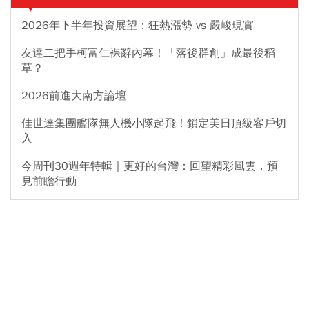
2026年下半年投資展望：狂熱漲勢 vs 嚴峻現實
友達二把手柯富仁裸辭內幕！「落後群創」成最後稻
草？
2026前進大南方論壇
佳世達集團艦隊無人機小隊起飛！鎖定美日頂級客戶切
入
今周刊30週年特輯｜更好的台灣：回望精彩風雲，預
見前瞻行動