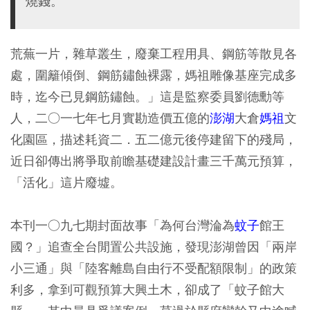
燒錢。
荒蕪一片，雜草叢生，廢棄工程用具、鋼筋等散見各
處，圍籬傾倒、鋼筋鏽蝕裸露，媽祖雕像基座完成多
時，迄今已見鋼筋鏽蝕。」這是監察委員劉德勳等
人，二○一七年七月實勘造價五億的
澎湖
大倉
媽祖
文
化園區，描述耗資二．五二億元後停建留下的殘局，
近日卻傳出將爭取前瞻基礎建設計畫三千萬元預算，
「活化」這片廢墟。
本刊一○九七期封面故事「為何台灣淪為
蚊子
館王
國？」追查全台閒置公共設施，發現澎湖曾因「兩岸
小三通」與「陸客離島自由行不受配額限制」的政策
利多，拿到可觀預算大興土木，卻成了「蚊子館大