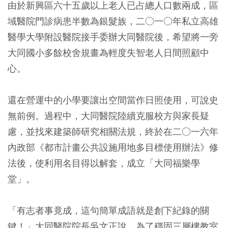
由於新興區六十五歲以上老人已占總人口數兩成，區
域醫院門診病患半數為銀髮族，二○一○年私立高雄
醫學大學附設醫院接手委辦大同醫院後，希望將一旁
大同國小多餘校舍規畫為輕度失智老人日間照顧中
心。
還在營運中的小學要讓出空間當作日照使用，可說史
無前例。過程中，大同醫院陸續克服校方與家長疑
慮，並找來建築師研究相關法規，終於在二○一六年
內政部《都市計畫公共設施用地多目標使用辦法》修
法後，使利用名目得以解套，成立「大同福樂學
堂」。
「有志者事竟成，這句簡單成語就是創下紀錄的關
鍵！」大同醫院院長吳文正說，為了穩固三層樓教室