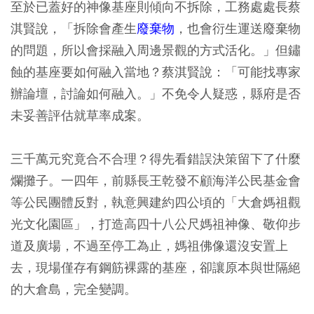
至於已蓋好的神像基座則傾向不拆除，工務處處長蔡
淇賢說，「拆除會產生
廢棄物
，也會衍生運送廢棄物
的問題，所以會採融入周邊景觀的方式活化。」但鏽
蝕的基座要如何融入當地？蔡淇賢說：「可能找專家
辦論壇，討論如何融入。」不免令人疑惑，縣府是否
未妥善評估就草率成案。
三千萬元究竟合不合理？得先看錯誤決策留下了什麼
爛攤子。一四年，前縣長王乾發不顧海洋公民基金會
等公民團體反對，執意興建約四公頃的「大倉媽祖觀
光文化園區」，打造高四十八公尺媽祖神像、敬仰步
道及廣場，不過至停工為止，媽祖佛像還沒安置上
去，現場僅存有鋼筋裸露的基座，卻讓原本與世隔絕
的大倉島，完全變調。