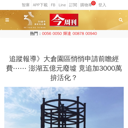
0
熱門：
0056
0050
輝達
00878
00940
追蹤報導》大倉園區悄悄申請前瞻經
費⋯⋯ 澎湖五億元廢墟 竟追加3000萬
拚活化？