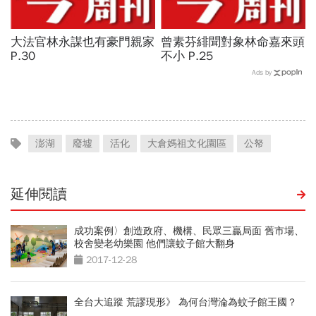
大法官林永謀也有豪門親家
曾素芬緋聞對象林命嘉來頭
P.30
不小 P.25
Ads by
澎湖
廢墟
活化
大倉媽祖文化園區
公帑
延伸閱讀
成功案例〉創造政府、機構、民眾三贏局面 舊市場、
校舍變老幼樂園 他們讓蚊子館大翻身
2017-12-28
全台大追蹤 荒謬現形》 為何台灣淪為蚊子館王國？