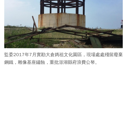
監委2017年7月實勘大倉媽祖文化園區，現場處處殘留廢棄
鋼鐵，雕像基座鏽蝕，重批澎湖縣府浪費公帑。