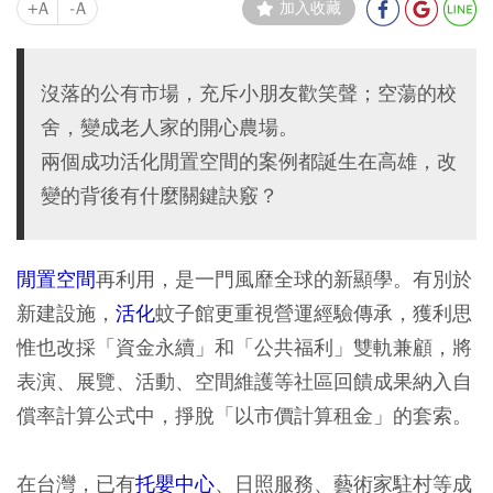
+A
-A
加入收藏
沒落的公有市場，充斥小朋友歡笑聲；空蕩的校
舍，變成老人家的開心農場。
兩個成功活化閒置空間的案例都誕生在高雄，改
變的背後有什麼關鍵訣竅？
閒置空間
再利用，是一門風靡全球的新顯學。有別於
新建設施，
活化
蚊子館更重視營運經驗傳承，獲利思
惟也改採「資金永續」和「公共福利」雙軌兼顧，將
表演、展覽、活動、空間維護等社區回饋成果納入自
償率計算公式中，掙脫「以市價計算租金」的套索。
在台灣，已有
托嬰中心
、日照服務、藝術家駐村等成