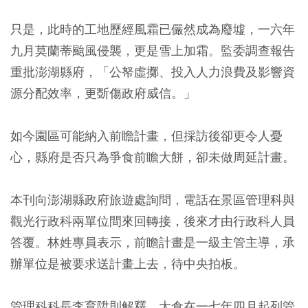
只是，此時的工地歷經風霜已儼然成為廢墟，一六年
九月莫蘭蒂颱風侵襲，更是雪上加霜。監委調查報告
重批澎湖縣府，「公帑虛擲、投入人力浪費及影響資
源分配效率，更斲傷政府威信。」
如今園區可能納入前瞻計畫，但採訪後卻更令人憂
心，縣府是否只為爭食前瞻大餅，卻未做周延計畫。
本刊向澎湖縣政府旅遊處詢問，電話在景區管理科與
觀光行政科兩單位間來回轉接，後來才由行政科人員
答覆。林姓專員表示，前瞻計畫是一級主管主導，承
辦單位是被要求送計畫上去，待中央拍板。
管理科科長李育陞則解釋，大倉在一七年四月起列管