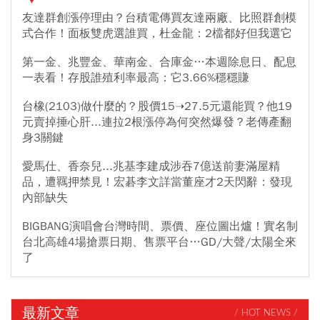
友達群創漲停理由？台積電傳買友達兩廠、比照群創模
式合作！面板雙虎選誰買，杜金龍：2檔都好但我選它
第一金、兆豐金、華南金、合庫金…本週除息日、配息
一表看！存股誰殖利率最高：它3.66%穩穩賺
台橡(2103)做什麼的？股價15➝27.5元還能買？他19
元賣掉捶心肝...連拉2根漲停為何突然爆發？老傳產翻
身3關鍵
愛馬仕、香奈兒...兆基李建成涉吞7億送前妻滿屋精
品，遭羈押禁見！宏碁李文詳當董座才2天閃辭：發現
內部缺失
BIGBANG演唱會台灣時間、票價、座位圖出爐！實名制
台北高雄4場搶票日期、售票平台…GD/大聲/太陽全來
了
最新文章
/ HOT NEWS /