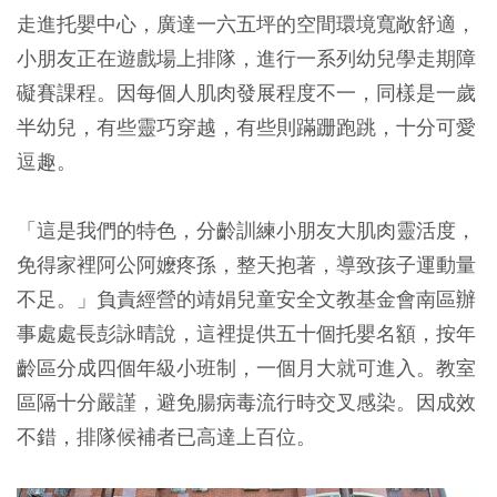
走進托嬰中心，廣達一六五坪的空間環境寬敞舒適，
小朋友正在遊戲場上排隊，進行一系列幼兒學走期障
礙賽課程。因每個人肌肉發展程度不一，同樣是一歲
半幼兒，有些靈巧穿越，有些則蹣跚跑跳，十分可愛
逗趣。
「這是我們的特色，分齡訓練小朋友大肌肉靈活度，
免得家裡阿公阿嬤疼孫，整天抱著，導致孩子運動量
不足。」負責經營的靖娟兒童安全文教基金會南區辦
事處處長彭詠晴說，這裡提供五十個托嬰名額，按年
齡區分成四個年級小班制，一個月大就可進入。教室
區隔十分嚴謹，避免腸病毒流行時交叉感染。因成效
不錯，排隊候補者已高達上百位。