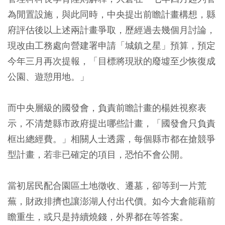
為閒置設施，與此同時，中央提出前瞻計畫構想，縣
府評估後以上述兩計畫爭取，歷經過去幾個月討論，
現改由工務處向營建署申請「城鎮之星」預算，預定
今年三月再次提報，「目標將現狀的廢墟至少恢復成
公園、遊憩用地。」
而中央層級的國發會，負責前瞻計畫的楊姓視察表
示，不清楚縣市政府提出哪些計畫，「國發會只負責
框出總經費。」相關人士透露，每個縣市都在搶競爭
型計畫，若非已確定的項目，恐怕不會公開。
當初居民配合園區土地徵收、遷墓，卻等到一片荒
蕪，財政排擠也讓澎湖人付出代價。如今大倉能藉前
瞻重生，或只是持續燒錢，外界都在等答案。