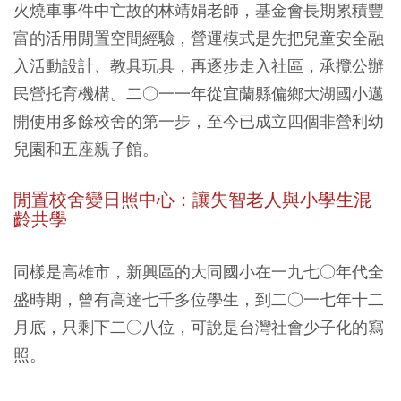
火燒車事件中亡故的林靖娟老師，基金會長期累積豐
富的活用閒置空間經驗，營運模式是先把兒童安全融
入活動設計、教具玩具，再逐步走入社區，承攬公辦
民營托育機構。二○一一年從宜蘭縣偏鄉大湖國小邁
開使用多餘校舍的第一步，至今已成立四個非營利幼
兒園和五座親子館。
閒置校舍變日照中心：
讓失智老人與小學生混
齡共學
同樣是高雄市，新興區的大同國小在一九七○年代全
盛時期，曾有高達七千多位學生，到二○一七年十二
月底，只剩下二○八位，可說是台灣社會少子化的寫
照。