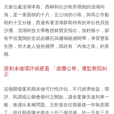
大倉位處澎湖本島、西嶼和白沙島所環抱的澎湖內
海，是一座面積約十六．五公頃的小島，與馬公市船
程約十五分鐘，西邊有著澎湖群島特有的米白色貝殼
沙灘。澎湖科技大學教授林寶安指出，漁村雖小，卻
有平坦寬闊的玄武岩礫石與珊瑚礁潮間帶，孕育豐富
生態，供大倉人撿拾捕撈，因此有「內海之珠」的美
稱。
當初未做環評就硬蓋 「虛擲公帑」遭監察院糾
正
這個開發案初期未做可行性評估，不只經濟效益，環
評、民調或公聽會都付之闕如，讓全案像失速列車一
般，衝撞出各種問題。王乾發在任期最後一年執意開
工；現任縣長陳光復在上任三個月後，於一五年三月