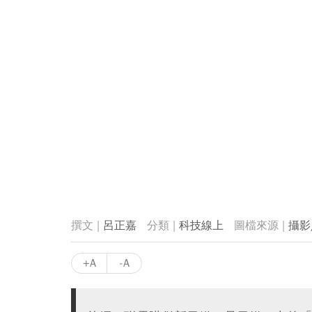
呂正嘉
科技線上
攝影
+A
-A