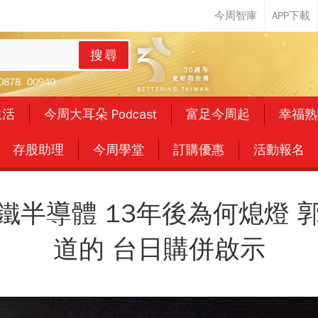
搜尋
0878
00940
生活
今周大耳朵 Podcast
富足今周起
幸福熟
存股助理
今周學堂
訂購優惠
活動報名
鐵半導體 13年後為何熄燈 
道的 台日購併啟示