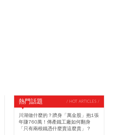
熱門話題
/ HOT ARTICLES /
川湖做什麼的？躋身「萬金股」抱1張
年賺760萬！傳產鐵工廠如何翻身
「只有兩根鐵憑什麼賣這麼貴」？