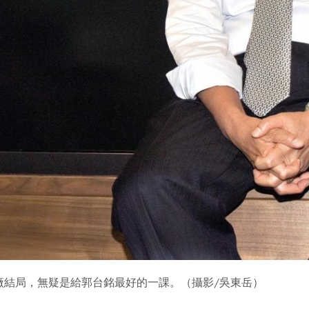
廠結局，無疑是給郭台銘最好的一課。（攝影/吳東岳）