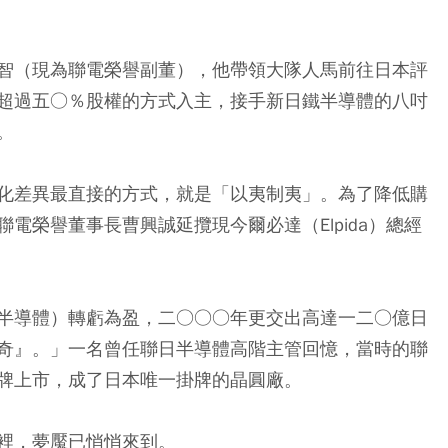
智（現為聯電榮譽副董），他帶領大隊人馬前往日本評
超過五○％股權的方式入主，接手新日鐵半導體的八吋
。
化差異最直接的方式，就是「以夷制夷」。為了降低購
電榮譽董事長曹興誠延攬現今爾必達（Elpida）總經
半導體）轉虧為盈，二○○○年更交出高達一二○億日
奇』。」一名曾任聯日半導體高階主管回憶，當時的聯
牌上市，成了日本唯一掛牌的晶圓廠。
裡，夢魘已悄悄來到。