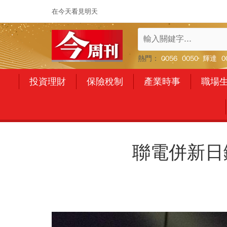
在今天看見明天
熱門：
0056
0050
輝達
0
投資理財
保險稅制
產業時事
職場
聯電併新日