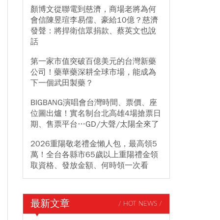
顏博文從聯電到慈濟，商場老將為何
會信陳昱瑄李易儒、豪給10億？慈濟
發聲：將捍衛信眾捐款、蔡英文也說
話
第一家市值突破百億美元的台灣新藥
公司！藥華藥深耕全球市場，能成為
下一個武田製藥？
BIGBANG演唱會台灣時間、票價、座
位圖出爐！實名制台北高雄4場搶票日
期、售票平台…GD/大聲/太陽全來了
2026重陽敬老禮金懶人包，最高領5
萬！全台各縣市65歲以上重陽禮金領
取資格、發放金額、何時領一次看
最新文章
/ HOT NEWS /