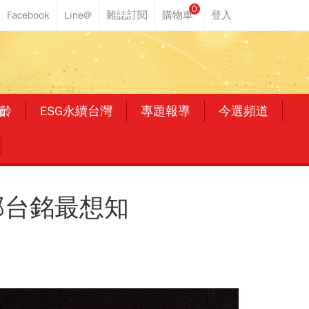
0
齡
ESG永續台灣
專題報導
今選頻道
郭台銘最想知