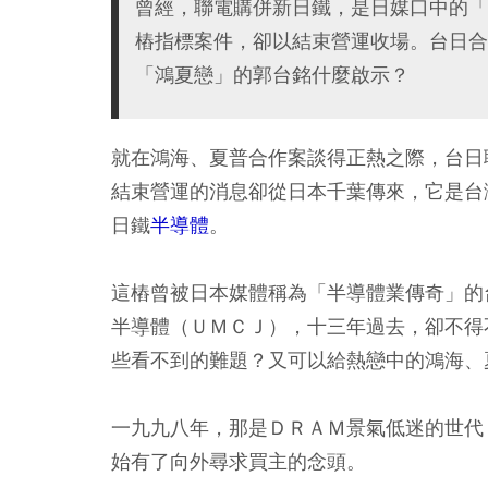
曾經，聯電購併新日鐵，是日媒口中的「
樁指標案件，卻以結束營運收場。台日合
「鴻夏戀」的郭台銘什麼啟示？
就在鴻海、夏普合作案談得正熱之際，台日
結束營運的消息卻從日本千葉傳來，它是台
日鐵
半導體
。
這樁曾被日本媒體稱為「半導體業傳奇」的
半導體（ＵＭＣＪ），十三年過去，卻不得
些看不到的難題？又可以給熱戀中的鴻海、
一九九八年，那是ＤＲＡＭ景氣低迷的世代
始有了向外尋求買主的念頭。