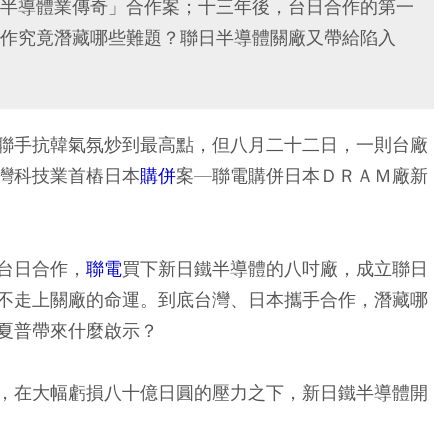
半導體業傳奇」合作案；十三年後，台日合作的第一
作究竟潛藏哪些難題？聯日半導體關廠又帶給陷入
聯手抗韓氣氛炒到最高點，但八月二十二日，一則台廠
灣科技業首樁日本
購併
案—聯電購併日本ＤＲＡＭ廠新
台日合作，
聯電
買下新日鐵半導體的八吋廠，成立聯日
不走上關廠的命運。到底台灣、日本攜手合作，潛藏哪
夏普帶來什麼啟示？
，在大幅虧損八十億日圓的壓力之下，新日鐵半導體開