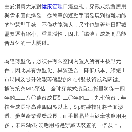
由於消費大眾對
健康管理
日漸重視，穿戴式裝置應用
與需求因此爆發，從簡單的運動手環發展到複雜功能
的智慧型手錶，不僅功能強大，尺寸也隨著每日配戴
需要逐漸縮小、重量減輕，因此「纖薄」成為商品能
普及化的一大關鍵。
為達薄型化，必須在有限空間內置入所有主被動元
件，因此具有微型化、異質整合、降低成本、縮短上
市時間及提升效能等優點的Sip封裝技術成為關鍵。
據資策會MIC預估，
全球穿戴式裝置出貨量將從一四
年的二二八○萬台成長到二○年的二．九七億台，年
複合成長率高達四四％以上，Sip封裝技術將全面滲
透、參與產業爆發成長，而手機晶片由於牽涉應用更
多，未來Sip封裝應用將是穿戴式裝置的三倍以上，