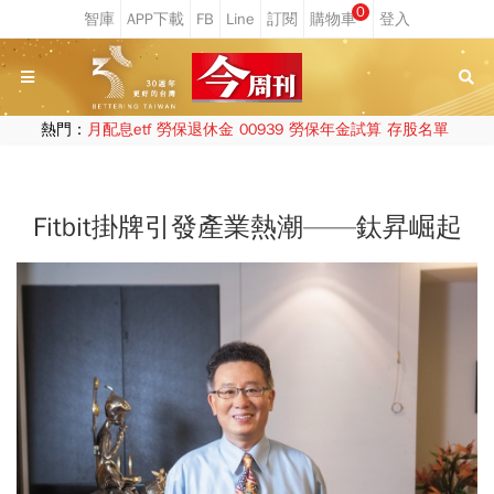
0
熱門：
月配息etf
勞保退休金
00939
勞保年金試算
存股名單
Fitbit掛牌引發產業熱潮——鈦昇崛起