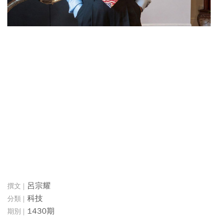
呂宗耀
科技
1430期