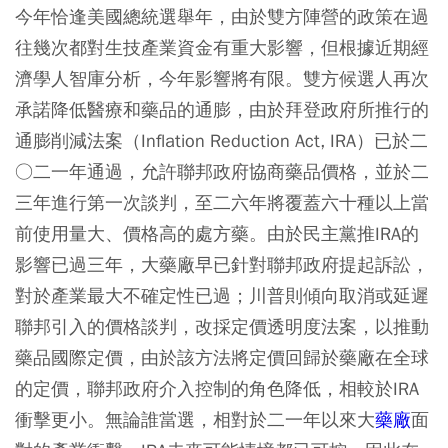
今年恰逢美國總統選舉年，由於雙方陣營的政策在過
往幾次都對生技產業資金有重大影響，但根據近期經
濟學人智庫分析，今年影響將有限。雙方候選人再次
承諾降低醫療和藥品的通膨，由於拜登政府所推行的
通膨削減法案（Inflation Reduction Act, IRA）已於二
○二一年通過，允許聯邦政府協商藥品價格，並於二
三年進行第一次談判，至二六年將覆蓋六十種以上當
前使用量大、價格高的處方藥。由於民主黨推IRA的
影響已過三年，大藥廠早已針對聯邦政府提起訴訟，
對於產業最大不確定性已過；川普則傾向取消或延遲
聯邦引入的價格談判，改採定價透明度法案，以推動
藥品國際定價，由於該方法將定價回歸於藥廠在全球
的定價，聯邦政府介入控制的角色降低，相較於IRA
衝擊更小。無論誰當選，相對於二一年以來大
藥廠
面