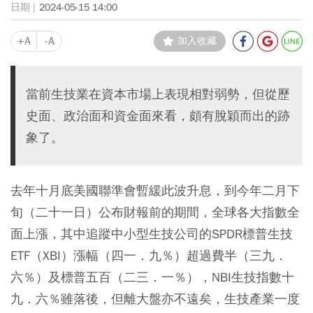
2024-05-15 14:00
+A
-A
加入收藏
當前生技業在資本市場上表現相對弱勢，但從歷
史面、政治面和資金面來看，頗有脫穎而出的跡
象了。
去年十月底美國聯準會暫緩此波升息，到今年二月下
旬（二十一日）公布財報前的期間，全球各大指數全
面上漲，其中追蹤中小型生技公司的SPDR標普生技
ETF（XBI）漲幅（四一．九％）超過費半（三九．
六％）及標普五百（二三．一％），NBI生技指數十
九．六％雖落後，但離大盤亦不遠矣，生技產業一度