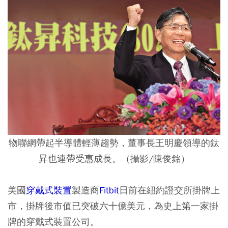
物聯網帶起半導體輕薄趨勢，董事長王明慶領導的鈦
昇也連帶受惠成長。（攝影/陳俊銘）
美國
穿戴式裝置
製造商
Fitbit
日前在紐約證交所掛牌上
市，掛牌後市值已突破六十億美元，為史上第一家掛
牌的穿戴式裝置公司。