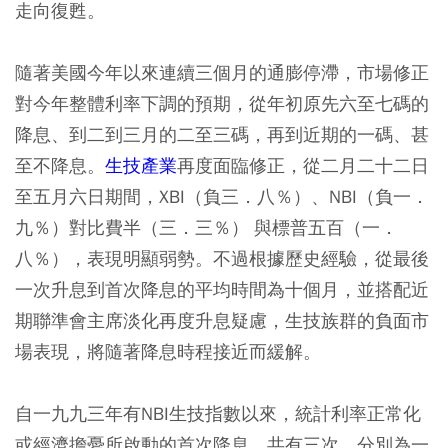
走向復甦。
隨著美國今年以來連續三個月的通膨停滯，市場修正
對今年整體利率下調的預期，從年初原先六至七碼的
降息、到二到三月的二至三碼，再到近期的一碼、甚
至不降息。
生技產業
再度面臨修正，從二月二十二日
至五月六日期間，XBI（負三．八％）、NBI（負一．
九％）對比費半（三．三％） 與標普五百（一．
八％），表現明顯弱勢。不過根據歷史經驗，從最後
一次升息到首次降息的平均時間為十個月，並搭配近
期聯準會主席淡化再度升息疑慮，生技族群的負面市
場表現，將隨著降息時程接近而緩解。
自一九九三年有NBI生技指數以來，統計利率正常化
或經濟擔憂所啟動的首次降息，共有三次，分別為一