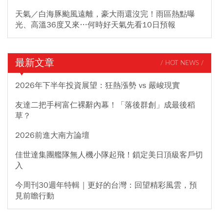
天氣／白海豚颱風遠離，豪大雨還沒完！雨區熱點曝
光、高溫36度又來…何時好天氣先看10日預報
最新文章
/ HOT NEWS /
2026年下半年投資展望：狂熱漲勢 vs 嚴峻現實
友達二把手柯富仁裸辭內幕！「落後群創」成最後稻
草？
2026前進大南方論壇
佳世達集團艦隊無人機小隊起飛！鎖定美日頂級客戶切
入
今周刊30週年特輯｜更好的台灣：回望精彩風雲，預
見前瞻行動