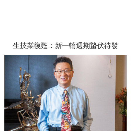
生技業復甦：新一輪週期蟄伏待發