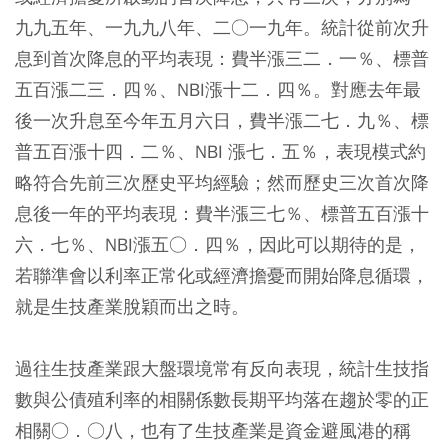
九九五年、一九九八年、二○一九年。統計從前次升
息到首次降息的平均表現：費半漲三二．一％、標普
五百漲二三．四％、NBI漲十二．四％。對應去年最
後一次升息至今年五月六日，費半漲二七．九％、標
普五百漲十四．二％、NBI 漲七．五％，表現模式約
略符合先前三次歷史平均經驗；然而歷史三次首次降
息後一年的平均表現：費半漲三七％、標普五百漲十
六．七％、NBI漲五○．四％，因此可以期待的是，
若聯準會以利率正常化或經濟擔憂而開始降息循環，
就是生技產業脫穎而出之時。
過往生技產業跟大盤環境常有反向表現，統計生技指
數與公債殖利率的相關係數長期平均落在趨於零的正
相關○．○八，也有了生技產業是資金避風港的稱