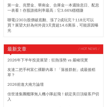
第一金、兆豐金、華南金、合庫金…本週除息日、配息
一表看！存股誰殖利率最高：它3.66%穩穩賺
聯電(2303)股價破底翻、漲了2成玩完？118元可以
買？展望大好為何外資3天賣超14.6萬張，可能原因曝
光
最新文章
/ HOT NEWS /
2026年下半年投資展望：狂熱漲勢 vs 嚴峻現實
友達二把手柯富仁裸辭內幕！「落後群創」成最後稻
草？
2026前進大南方論壇
佳世達集團艦隊無人機小隊起飛！鎖定美日頂級客戶切
入