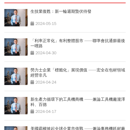
生技業復甦：新一輪週期蟄伏待發
2024-05-15
「利率正常化」有利整體股市 ——聯準會抗通膨最後
一哩路
2024-04-30
勞力士企業「標籤化」展現價值 ——宏全在包材領域
經營非凡
2024-04-24
新生產力循環下的工具機商機 ——兼論工具機廠瀧澤
科、百德
2024-04-17
美國霸權掀起全球企業市值戰 ——兼論事務機耗材廠