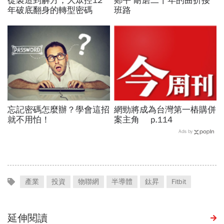
從製造到解方，大眾控12
鄭平 耐磨二十年的曲折接
年破底翻身的轉型密碼
班路
忘記密碼怎麼辦？學會這招
網勁將成為台灣第一樁購併
就不用怕！
案主角 p.114
Ads by
產業
投資
物聯網
半導體
鈦昇
Fitbit
延伸閱讀