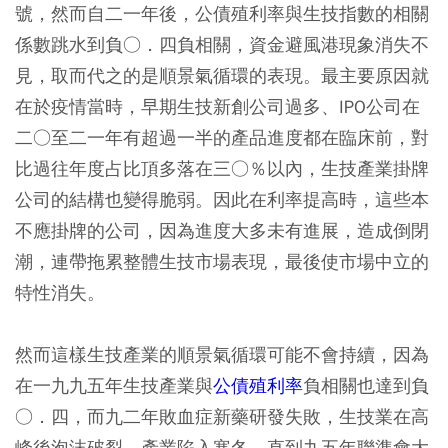
號，然而自二一年後，公債殖利率與生技指數的相關
係數跳水到負○．四負相關，資金避風港現象消失不
見，取而代之的是順景氣循環的表現。最主要原因就
在於疫情當時，早期生技新創公司過多、IPO公司在
二○至二一年有超過一半的產品進度都在臨床前，對
比過往年度占比頂多落在三○％以內，生技產業掛牌
公司的結構也變得脆弱。因此在利率提高時，這些本
不應掛牌的公司，因為進度大多未有進展，造成倒閉
潮，連帶拖累整體生技市場表現，最後使市場中立的
特性消失。
然而這樣生技產業的順景氣循環可能不會持續，因為
在一九九五年生技產業與
公債殖利率
負相關也達到負
○．四，而九二年敗血症新藥研發失敗，生技業在高
峰後泡沫破裂、產業陷入寒冬，直到九五年聯準會大