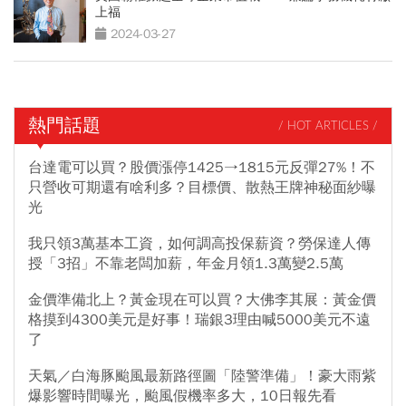
上福
2024-03-27
熱門話題
/ HOT ARTICLES /
台達電可以買？股價漲停1425→1815元反彈27%！不
只營收可期還有啥利多？目標價、散熱王牌神秘面紗曝
光
我只領3萬基本工資，如何調高投保薪資？勞保達人傳
授「3招」不靠老闆加薪，年金月領1.3萬變2.5萬
金價準備北上？黃金現在可以買？大佛李其展：黃金價
格摸到4300美元是好事！瑞銀3理由喊5000美元不遠
了
天氣／白海豚颱風最新路徑圖「陸警準備」！豪大雨紫
爆影響時間曝光，颱風假機率多大，10日報先看