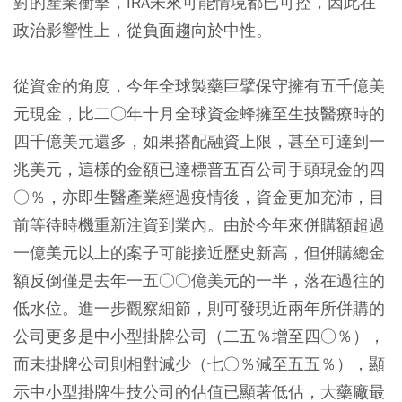
對的產業衝擊，IRA未來可能情境都已可控，因此在
政治影響性上，從負面趨向於中性。
從資金的角度，今年全球製藥巨擘保守擁有五千億美
元現金，比二○年十月全球資金蜂擁至生技醫療時的
四千億美元還多，如果搭配融資上限，甚至可達到一
兆美元，這樣的金額已達標普五百公司手頭現金的四
○％，亦即生醫產業經過疫情後，資金更加充沛，目
前等待時機重新注資到業內。由於今年來併購額超過
一億美元以上的案子可能接近歷史新高，但併購總金
額反倒僅是去年一五○○億美元的一半，落在過往的
低水位。進一步觀察細節，則可發現近兩年所併購的
公司更多是中小型掛牌公司（二五％增至四○％），
而未掛牌公司則相對減少（七○％減至五五％），顯
示中小型掛牌生技公司的估值已顯著低估，大藥廠最