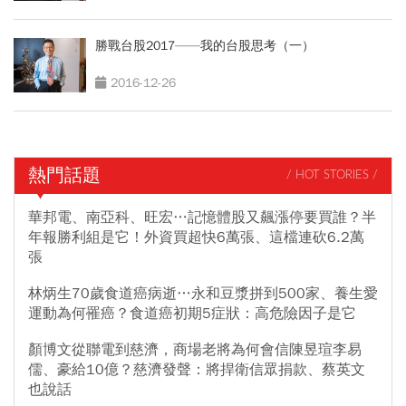
勝戰台股2017——我的台股思考（一）
2016-12-26
熱門話題
/ HOT STORIES /
華邦電、南亞科、旺宏…記憶體股又飆漲停要買誰？半
年報勝利組是它！外資買超快6萬張、這檔連砍6.2萬
張
林炳生70歲食道癌病逝…永和豆漿拼到500家、養生愛
運動為何罹癌？食道癌初期5症狀：高危險因子是它
顏博文從聯電到慈濟，商場老將為何會信陳昱瑄李易
儒、豪給10億？慈濟發聲：將捍衛信眾捐款、蔡英文
也說話