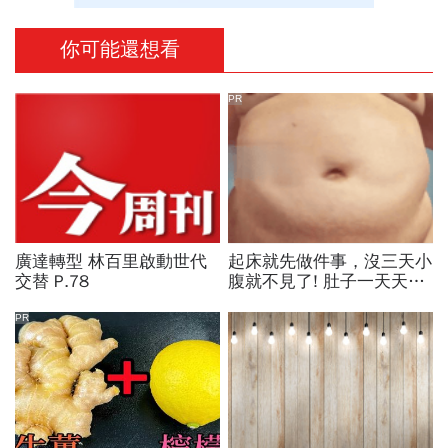
你可能還想看
PR
廣達轉型 林百里啟動世代
起床就先做件事，沒三天小
交替 P.78
腹就不見了! 肚子一天天變
小！
PR