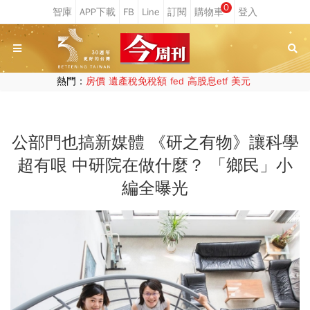
0
熱門：
房價
遺產稅免稅額
fed
高股息etf
美元
公部門也搞新媒體 《研之有物》讓科學
超有哏 中研院在做什麼？ 「鄉民」小
編全曝光