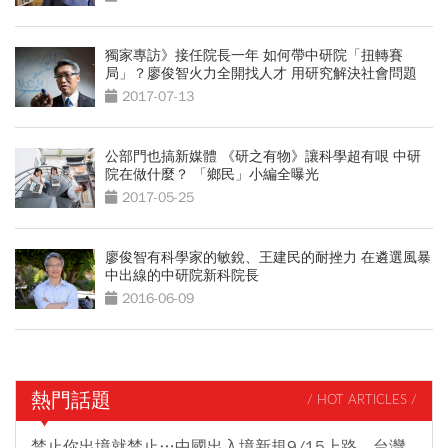
獨家專訪》接任院長一年 如何帶中研院「扭轉賽
局」？廖俊智火力全開找人才 用研究解決社會問題
2017-07-13
公部門也搞新媒體 《研之有物》讓科學超有哏 中研
院在做什麼？ 「鄉民」小編全曝光
2017-05-25
廖俊智有科學家的敏銳、王建民的耐挫力 在遴選風暴
中出線的中研院新科院長
2016-06-09
熱門話題
/ HOT ARTICLES /
禁止你出境就禁止…中國出入境新規9/15上路，台灣