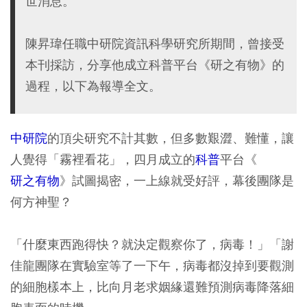
世消息。
陳昇瑋任職中研院資訊科學研究所期間，曾接受
本刊採訪，分享他成立科普平台《研之有物》的
過程，以下為報導全文。
中研院
的頂尖研究不計其數，但多數艱澀、難懂，讓
人覺得「霧裡看花」，四月成立的
科普
平台《
研之有物
》試圖揭密，一上線就受好評，幕後團隊是
何方神聖？
「什麼東西跑得快？就決定觀察你了，病毒！」「謝
佳龍團隊在實驗室等了一下午，病毒都沒掉到要觀測
的細胞樣本上，比向月老求姻緣還難預測病毒降落細