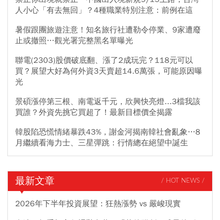
人小心「有去無回」？4種職業特別注意：前例在這
暑假跟團旅遊注意！知名旅行社遭勒令停業、9家遭廢
止或撤照…觀光署完整黑名單曝光
聯電(2303)股價破底翻、漲了2成玩完？118元可以
買？展望大好為何外資3天賣超14.6萬張，可能原因曝
光
景碩漲停第三根、南電返千元，欣興快亮燈...3檔我該
買誰？外資先挑它買超了！最新目標價全揭露
韓股陷恐慌情緒暴跌43%，謝金河揭南韓社會亂象…8
月繼續看海力士、三星彈跳：行情總在絕望中誕生
最新文章
/ HOT NEWS /
2026年下半年投資展望：狂熱漲勢 vs 嚴峻現實