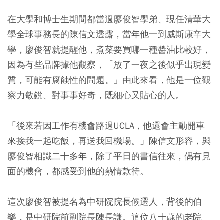
在大學和博士生期間都當過廖俊智學弟、現任清華大
學全球事務長的陳信文透露，當年他一到威斯康辛大
學，廖俊智就提醒他，煮菜要買哪一種醬油比較好，
因為有些品牌據他觀察，「放了一夜之後似乎出現變
質，可能有腐蝕性的問題。」由此來看，他是一位觀
察力敏銳、對事事好奇，既細心又貼心的人。
「後來若因工作有機會路過UCLA，他還會主動開車
來接我一起吃飯，再送我回機場。」陳信文形容，與
廖俊智相識二十多年，除了平日的書信往來，偶有見
面的機會，都感受到他的熱情款待。
這次廖俊智被提名為中研院院長候選人，背後的伯
樂，是中研院前副院長陳長謙。這位八十歲的老院