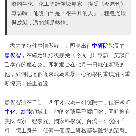
際的生化、化工等跨領域專家，接受《今周刊》
專訪時，他說自己是「很平凡的人」，種種光環
與成就，憑的就是熱情。
「盡力把每件事情做好！」即將出任
中研院
院長的
廖俊智
，在確定出線後接受《今周刊》專訪，笑談自
己奉行的座右銘。即將返台在七月一日就任新職的
他，如何把這個近來成為風暴中心的學術重鎮招牌重
新擦亮，任重道遠。
廖俊智雖在二○一四年才成為中研院院士，但在國際
生化
、
綠能
領域上，他的名號早已響叮噹，同時擁有
美國國家工程學院、國家科學院、台灣中研院的「三
料」院士身分，任何一個院士資格都是難得的榮譽。