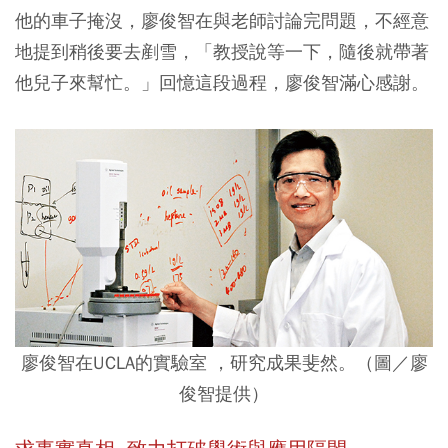
他的車子掩沒，廖俊智在與老師討論完問題，不經意
地提到稍後要去剷雪，「教授說等一下，隨後就帶著
他兒子來幫忙。」回憶這段過程，廖俊智滿心感謝。
廖俊智在UCLA的實驗室 ，研究成果斐然。（圖／廖
俊智提供）