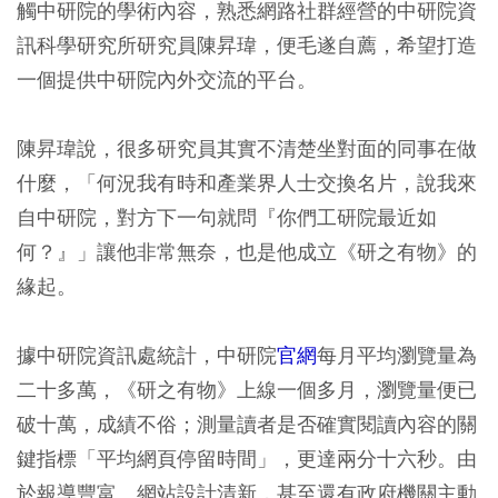
觸中研院的學術內容，熟悉網路社群經營的中研院資
訊科學研究所研究員陳昇瑋，便毛遂自薦，希望打造
一個提供中研院內外交流的平台。
陳昇瑋說，很多研究員其實不清楚坐對面的同事在做
什麼，「何況我有時和產業界人士交換名片，說我來
自中研院，對方下一句就問『你們工研院最近如
何？』」讓他非常無奈，也是他成立《研之有物》的
緣起。
據中研院資訊處統計，中研院
官網
每月平均瀏覽量為
二十多萬，《研之有物》上線一個多月，瀏覽量便已
破十萬，成績不俗；測量讀者是否確實閱讀內容的關
鍵指標「平均網頁停留時間」，更達兩分十六秒。由
於報導豐富、網站設計清新，甚至還有政府機關主動