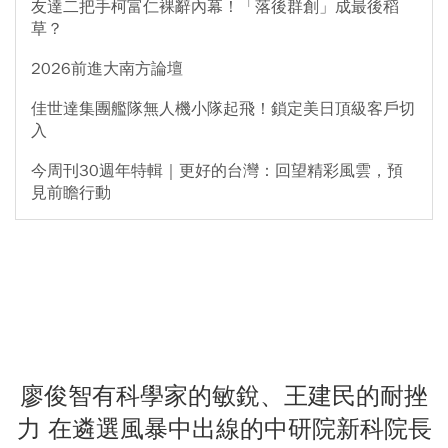
友達二把手柯富仁裸辭內幕！「落後群創」成最後稻
草？
2026前進大南方論壇
佳世達集團艦隊無人機小隊起飛！鎖定美日頂級客戶切
入
今周刊30週年特輯｜更好的台灣：回望精彩風雲，預
見前瞻行動
廖俊智有科學家的敏銳、王建民的耐挫
力 在遴選風暴中出線的中研院新科院長