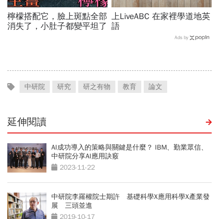
檸檬搭配它，臉上斑點全部
上LiveABC 在家裡學道地英
消失了，小肚子都變平坦了
語
Ads by
中研院
研究
研之有物
教育
論文
延伸閱讀
AI成功導入的策略與關鍵是什麼？ IBM、勤業眾信、
中研院分享AI應用訣竅
2023-11-22
中研院李羅權院士期許 基礎科學X應用科學X產業發
展 三頭並進
2019-10-17