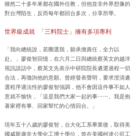
雖然二十多年來都在國外任教，但他並非外界想像的
對台灣陌生，反而每年都回台多次，分享所學。
世界級成就 「三料院士」擁有多項專利
「我向總統說，若圈選我，願承擔責任，全力以
赴。」廖俊智回憶，在六月二日與總統蔡英文的越洋
視訊談話中，蔡英文先表示中研院院長遴選過程一切
合法，再徵詢他的意願。曾經發表聲明，要求澄清遴
選程序適法性的廖俊智強調，他不會因這件事不如人
意就不愉快，「這是我們大家一起的事……。我是抱
著家裡有事、回家幫忙的心情回台。」
現年五十八歲的廖俊智，台大化工系畢業後，取得美
國威斯康辛大學化工博士學位，曾在美國柯達公司工