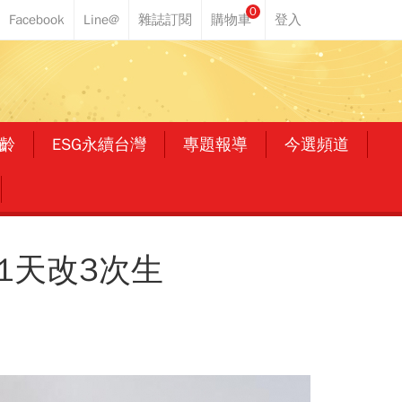
0
齡
ESG永續台灣
專題報導
今選頻道
1天改3次生