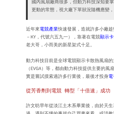
國內風扇廠商很多，但動力科技深知要掌
更動的常態，視大廠下單狀況隨機應變，
近年來
電競產業
快速發展，造就許多小廠趁
－KY，代號六五九一），靠著在電競
顯示卡
老大哥，小而美的新星架式十足。
動力科技目前是全球電競顯示卡散熱風扇的
（EVGA）等，都由動力科技提供主要的
實是嘗試摸索過許多行業後，最後才投身
電
從芳香劑到電競 轉型「十倍速」成功
許文昉早年從淡江土木系畢業後，由於天生
過，遇到不懂的事就自己買書來看，或請教