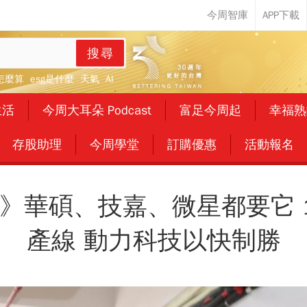
搜尋
怎麼算
esg是什麼
天氣
AI
生活
今周大耳朵 Podcast
富足今周起
幸福熟
存股助理
今周學堂
訂購優惠
活動報名
》華碩、技嘉、微星都要它 
產線 動力科技以快制勝