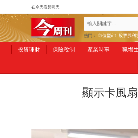
在今天看見明天
熱門：
市值型etf
股票股利
投資理財
保險稅制
產業時事
職場
顯示卡風扇