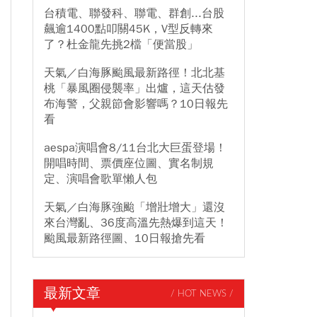
台積電、聯發科、聯電、群創...台股
飆逾1400點叩關45K，V型反轉來
了？杜金龍先挑2檔「便當股」
天氣／白海豚颱風最新路徑！北北基
桃「暴風圈侵襲率」出爐，這天估發
布海警，父親節會影響嗎？10日報先
看
aespa演唱會8/11台北大巨蛋登場！
開唱時間、票價座位圖、實名制規
定、演唱會歌單懶人包
天氣／白海豚強颱「增壯增大」還沒
來台灣亂、36度高溫先熱爆到這天！
颱風最新路徑圖、10日報搶先看
最新文章
/ HOT NEWS /