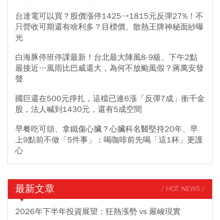
台達電可以買？股價漲停1425→1815元反彈27%！不
只營收可期還有啥利多？目標價、散熱王牌神秘面紗曝
光
白海豚停班停課最新！台北最大陣風8-9級、下午2點
最接近…風雨比巴威還大，為何不放颱風假？蔣萬安發
聲
國巨還在500元掙扎，這檔已連6漲「反彈7成」衝千金
股，法人喊到1430元，還有5成空間
早餐吃可頌、拿鐵傷心臟？心臟科名醫堅持20年、早
上9點前不做「5件事」：喝咖啡前先喝「這1杯」更護
心
最新文章
/ HOT NEWS /
2026年下半年投資展望：狂熱漲勢 vs 嚴峻現實