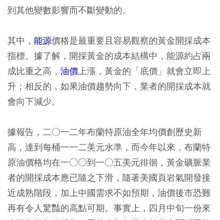
到其他變數影響而不斷變動的。
其中，
能源
價格是最重要且容易觀察的黃金開採成本
指標。據了解，開採黃金的成本結構中，能源約占兩
成比重之高，
油價
上漲，黃金的「底價」就會立即上
升；相反的，如果油價趨勢向下，業者的開採成本就
會向下減少。
據報告，二○一二年布蘭特原油全年均價創歷史新
高，達到每桶一一二美元水準，而今年以來，布蘭特
原油價格均在一○○到一○五美元徘徊，黃金礦脈業
者的開採成本應已隨之下滑，隨著美國頁岩氣開發接
近成熟階段，加上中國需求不如預期，油價後市恐難
再有令人驚豔的高點可期。事實上，四月中旬一份來