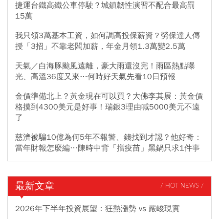
捷運台鐵高鐵公車停駛？城鎮韌性演習不配合最高罰
15萬
我只領3萬基本工資，如何調高投保薪資？勞保達人傳
授「3招」不靠老闆加薪，年金月領1.3萬變2.5萬
天氣／白海豚颱風遠離，豪大雨還沒完！雨區熱點曝
光、高溫36度又來…何時好天氣先看10日預報
金價準備北上？黃金現在可以買？大佛李其展：黃金價
格摸到4300美元是好事！瑞銀3理由喊5000美元不遠
了
慈濟被騙10億為何5年不報警、錢找到才認？他好奇：
當年財報怎麼編…陳時中背「擋疫苗」黑鍋只求1件事
最新文章
/ HOT NEWS /
2026年下半年投資展望：狂熱漲勢 vs 嚴峻現實