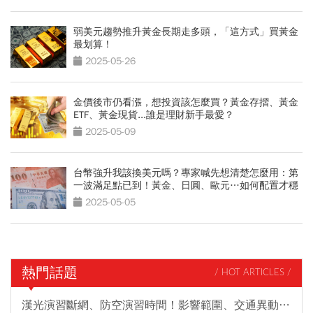
弱美元趨勢推升黃金長期走多頭，「這方式」買黃金
最划算！
2025-05-26
金價後市仍看漲，想投資該怎麼買？黃金存摺、黃金
ETF、黃金現貨...誰是理財新手最愛？
2025-05-09
台幣強升我該換美元嗎？專家喊先想清楚怎麼用：第
一波滿足點已到！黃金、日圓、歐元…如何配置才穩
2025-05-05
熱門話題
/ HOT ARTICLES /
漢光演習斷網、防空演習時間！影響範圍、交通異動…