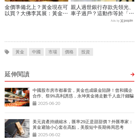
金價準備北上？黃金現在可
親人過世銀行存款先領光、
以買？大佛李其展：黃金價
車子過戶？這動作等於「叫
格摸到4300美元是好事！
國稅局來查」，踩3大地雷
Ads by
瑞銀3理由喊5000美元不遠
恐背官司！財產正確處理流
了
程
黃金
中國
市場
價格
投資
延伸閱讀
中國股市房市都暴雷，黃金也成吸金陷阱！曾和國企
合作、祭9%高利誘惑，永坤黃金捲走數千人血汗錢騙
局內幕
2025-06-20
美元資產持續縮水，匯率29正是甜甜價？外匯專家：
黃金避險小心套在高點，美股短中長期佈局思考
2025-06-02