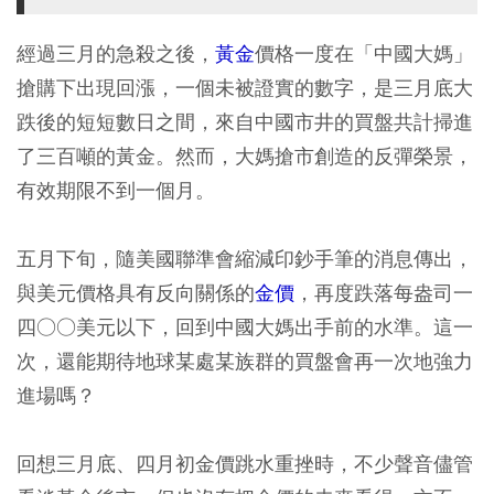
經過三月的急殺之後，
黃金
價格一度在「中國大媽」
搶購下出現回漲，一個未被證實的數字，是三月底大
跌後的短短數日之間，來自中國市井的買盤共計掃進
了三百噸的黃金。然而，大媽搶市創造的反彈榮景，
有效期限不到一個月。
五月下旬，隨美國聯準會縮減印鈔手筆的消息傳出，
與美元價格具有反向關係的
金價
，再度跌落每盎司一
四○○美元以下，回到中國大媽出手前的水準。這一
次，還能期待地球某處某族群的買盤會再一次地強力
進場嗎？
回想三月底、四月初金價跳水重挫時，不少聲音儘管