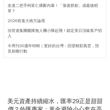
友達二把手柯富仁裸辭內幕！「落後群創」成最後稻
草？
2026前進大南方論壇
佳世達集團艦隊無人機小隊起飛！鎖定美日頂級客戶切
入
今周刊30週年特輯｜更好的台灣：回望精彩風雲，預
見前瞻行動
美元資產持續縮水，匯率29正是甜甜
價？外匯專家：黃金避險小心套在高