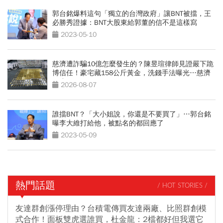
郭台銘爆料這句「獨立的台灣政府」讓BNT被擋，王
必勝秀證據：BNT大股東給郭董的信不是這樣寫
2023-05-10
慈濟遭詐騙10億怎麼發生的？陳昱瑄律師見證嚴下跪
博信任！豪宅藏158公斤黃金，洗錢手法曝光…慈濟
回應了
2026-08-07
誰擋BNT？「大小姐說，你還是不要買了」…郭台銘
曝李大維打給他，被點名的都回應了
2023-05-09
熱門話題
/ HOT STORIES /
友達群創漲停理由？台積電傳買友達兩廠、比照群創模
式合作！面板雙虎選誰買，杜金龍：2檔都好但我選它