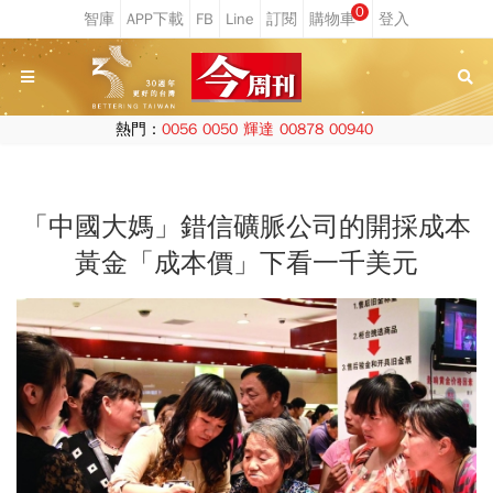
0
熱門：
0056
0050
輝達
00878
00940
「中國大媽」錯信礦脈公司的開採成本
黃金「成本價」下看一千美元