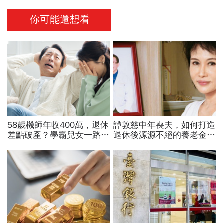
你可能還想看
58歲機師年收400萬，退休
譚敦慈中年喪夫，如何打造
差點破產？學霸兒女一路私
退休後源源不絕的養老金？
校、每月5萬學費掏空存
兒子從埋怨到感謝「活到
款：賺再多都可能被三座大
老、領到老」
山壓垮