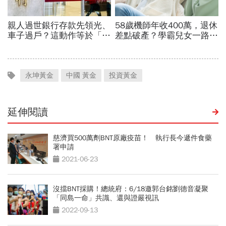
永坤黃金
中國 黃金
投資黃金
延伸閱讀
慈濟買500萬劑BNT原廠疫苗！ 執行長今遞件食藥
署申請
2021-06-23
沒擋BNT採購！總統府：6/18邀郭台銘劉德音凝聚
「同島一命」共識、還與證嚴視訊
2022-09-13