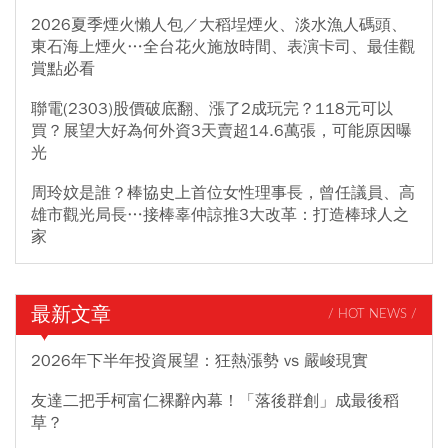
2026夏季煙火懶人包／大稻埕煙火、淡水漁人碼頭、
東石海上煙火…全台花火施放時間、表演卡司、最佳觀
賞點必看
聯電(2303)股價破底翻、漲了2成玩完？118元可以
買？展望大好為何外資3天賣超14.6萬張，可能原因曝
光
周玲妏是誰？棒協史上首位女性理事長，曾任議員、高
雄市觀光局長…接棒辜仲諒推3大改革：打造棒球人之
家
最新文章
/ HOT NEWS /
2026年下半年投資展望：狂熱漲勢 vs 嚴峻現實
友達二把手柯富仁裸辭內幕！「落後群創」成最後稻
草？