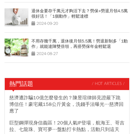
退休金要存千萬元才夠活下去？勞保+勞退月領4.5萬
很好活！「1個動作」輕鬆達標
2024-09-20
不用存幾千萬，退休後月領5.5萬！勞退新制多「1動
作」就能達陣雙倍領，再搭勞保年金輕鬆退
2024-08-27
熱門話題
/ HOT ARTICLES /
慈濟遭詐騙10億怎麼發生的？陳昱瑄律師見證嚴下跪
博信任！豪宅藏158公斤黃金，洗錢手法曝光…慈濟回
應了
巨型鋼彈現身信義區！20個人氣IP登場，航海王、哥吉
拉、七龍珠、寶可夢…盤點打卡熱點，活動只到這天