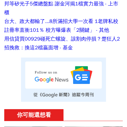
邦等矽光子5傑總盤點 謝金河揭1檔實力最強 - 上市
櫃
台大、政大都輸了...8所滿招大學一次看 1老牌私校
註冊率直衝101％ 校方曝爆表「2關鍵」 - 其他
用信貸買00929碰死亡螺旋、該割肉停損？楚狂人2
招挽救：換這2檔贏面增 - 基金