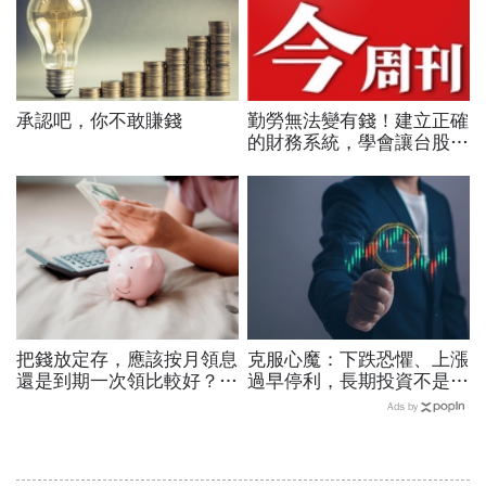
承認吧，你不敢賺錢
勤勞無法變有錢！建立正確
的財務系統，學會讓台股與
美股同時為你工作的雙主場
優勢
把錢放定存，應該按月領息
克服心魔：下跌恐懼、上漲
還是到期一次領比較好？關
過早停利，長期投資不是每
於銀行存款，常被搞錯的那
天看股價，而是定期看生意
Ads by
些事