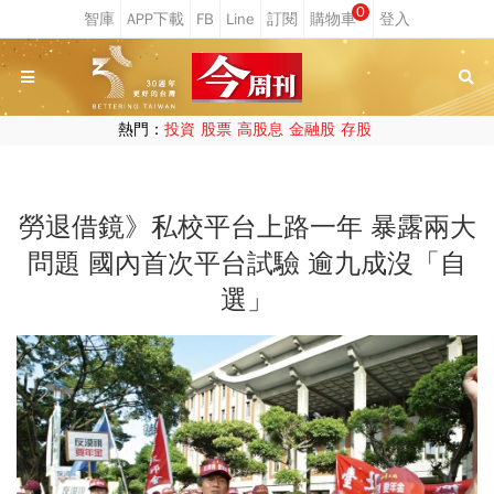
0
熱門：
投資
股票
高股息
金融股
存股
勞退借鏡》私校平台上路一年 暴露兩大
問題 國內首次平台試驗 逾九成沒「自
選」