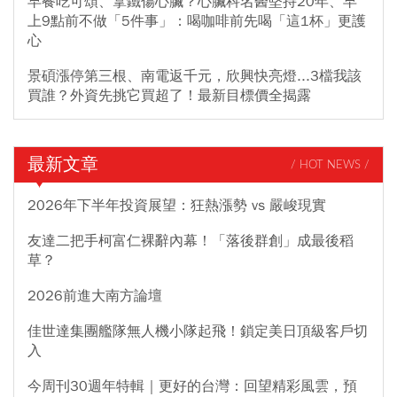
早餐吃可頌、拿鐵傷心臟？心臟科名醫堅持20年、早
上9點前不做「5件事」：喝咖啡前先喝「這1杯」更護
心
景碩漲停第三根、南電返千元，欣興快亮燈...3檔我該
買誰？外資先挑它買超了！最新目標價全揭露
最新文章
/ HOT NEWS /
2026年下半年投資展望：狂熱漲勢 vs 嚴峻現實
友達二把手柯富仁裸辭內幕！「落後群創」成最後稻
草？
2026前進大南方論壇
佳世達集團艦隊無人機小隊起飛！鎖定美日頂級客戶切
入
今周刊30週年特輯｜更好的台灣：回望精彩風雲，預