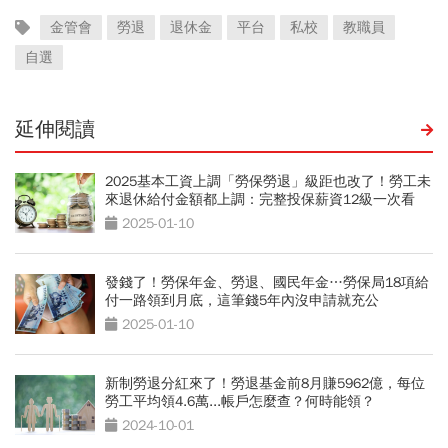
金管會
勞退
退休金
平台
私校
教職員
自選
延伸閱讀
2025基本工資上調「勞保勞退」級距也改了！勞工未
來退休給付金額都上調：完整投保薪資12級一次看
2025-01-10
發錢了！勞保年金、勞退、國民年金…勞保局18項給
付一路領到月底，這筆錢5年內沒申請就充公
2025-01-10
新制勞退分紅來了！勞退基金前8月賺5962億，每位
勞工平均領4.6萬...帳戶怎麼查？何時能領？
2024-10-01