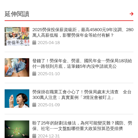
延伸閱讀
2025勞保投保薪資級距，最高45800元9年沒調、280
萬人高薪低報，影響勞保年金等給付有解？
2025-04-18
發錢了！勞保年金、勞退、國民年金…勞保局18項給
付一路領到月底，這筆錢5年內沒申請就充公
2025-01-10
勞保掛在職業工會小心了！勞保局歲末大清查 全台
300萬人注意：真實案例「3情況會被盯上」
2025-01-09
盼了25年的財劃法修法，為何可能變災難？國防、勞
保、社宅…一文盤點哪些重大政策預算恐受排擠
2024-12-31