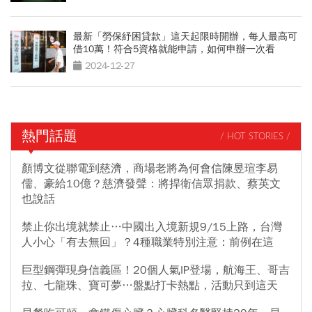
最新「勞保紓困貸款」這天起限時開辦，每人最高可
借10萬！符合5資格就能申請，如何申辦一次看
2024-12-27
熱門話題
/ HOT STORIES /
顏博文從聯電到慈濟，商場老將為何會信陳昱瑄李易
儒、豪給10億？慈濟發聲：將捍衛信眾捐款、蔡英文
也說話
禁止你出境就禁止…中國出入境新規9/15上路，台灣
人小心「有去無回」？4種職業特別注意：前例在這
巨型鋼彈現身信義區！20個人氣IP登場，航海王、哥吉
拉、七龍珠、寶可夢…盤點打卡熱點，活動只到這天