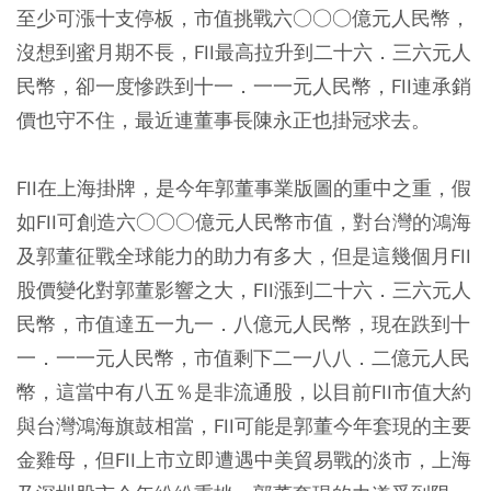
至少可漲十支停板
，市值挑戰六○○○億元人民幣，
沒想到蜜月期不長，FII最高拉升到二十六．三六元人
民幣，
卻一度慘跌到十一．一一元人民幣，FII連承銷
價也守不住
，最近連董事長陳永正也掛冠求去。
FII在上海掛牌，是今年郭董事業版圖的重中之重，假
如FII可創造六○○○億元人民幣市值，對台灣的鴻海
及郭董征戰全球能力的助力有多大，但是這幾個月FII
股價變化對郭董影響之大，FII漲到二十六．三六元人
民幣，市值達五一九一．八億元人民幣，現在跌到十
一．一一元人民幣，市值剩下二一八八．二億元人民
幣，這當中有八五％是非流通股，以目前FII市值大約
與台灣鴻海旗鼓相當，FII可能是郭董今年套現的主要
金雞母，但FII上市立即遭遇中美貿易戰的淡市，上海