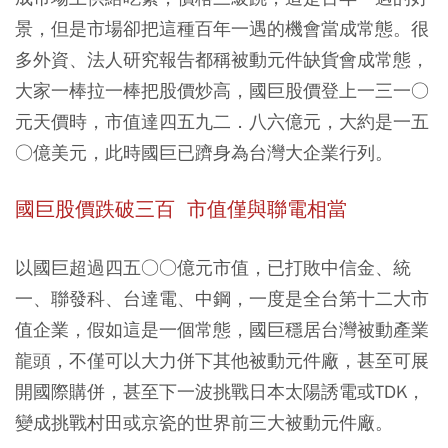
景，但是市場卻把這種百年一遇的機會當成常態。很
多外資、法人研究報告都稱被動元件缺貨會成常態，
大家一棒拉一棒把股價炒高，國巨股價登上一三一○
元天價時，市值達四五九二．八六億元，大約是一五
○億美元，此時國巨已躋身為台灣大企業行列。
國巨股價跌破三百 市值僅與聯電相當
以國巨超過四五○○億元市值，已打敗中信金、統
一、聯發科、台達電、中鋼，一度是全台第十二大市
值企業，假如這是一個常態，國巨穩居台灣被動產業
龍頭
，不僅可以大力併下其他被動元件廠，甚至可展
開國際購併，甚至下一波挑戰日本太陽誘電或TDK，
變成挑戰村田或京瓷的世界前三大被動元件廠。