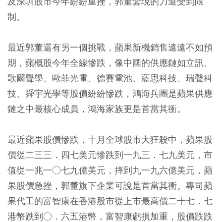
及深圳股市今年紛紛重挫，郭董套現的力道受到限
制。
最近郭董還有另一個挑戰，蘋果新機銷售遠遠不如預
期，蘋概股今年全線慘跌
，像中國的供應鏈如立訊、
歌爾聲學、歐菲光電、德賽電池、藍思科技、瑞聲科
技、舜宇光學等股價紛紛慘跌，鴻海兵團是蘋果供應
鏈之中最核心成員，鴻海家族更是首當其衝。
最近蘋果股價慘跌，十月全球股市大狂殺中，蘋果股
價從二三三．四七美元慘跌到一九三．七九美元，市
值從一兆一○七九億美元，摔到九一九六億美元，蘋
果股價急挫，郭董旗下企業可說是首當其衝。專司蘋
果代工的富智康在香港股市從上市最高價二十七．七
港幣跌到○．六五港幣，富智康虧損加重，股價跌跌