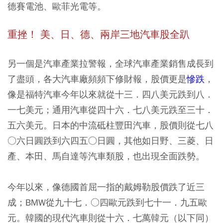
德賽電池、歐菲光電等。
重挫！ 美、日、德、兩岸三地汽車股全趴
另一個是汽車產業拉警報，全球
汽車產業
銷售成長到
了盡頭，各大汽車廠頻頻下修財報，股價更是
慘跌
，
像是福特汽車今年以來就從十三．四八美元跌到八．
一七美元；通用汽車從四十六．七八美元跌至三十．
五六美元。日本的中流砥柱豐田汽車，股價則從七八
○六日圓跌到六四五○日圓，其他如日野、三菱、日
產、本田、馬自達等汽車類股，也出現全面跌勢。
今年以來，像德國首屈一指的戴姆勒股價跌了近三
成；BMW從九十七．○四歐元跌到七十一．九五歐
元。韓國的現代汽車則從十六．七萬韓元（以下同）