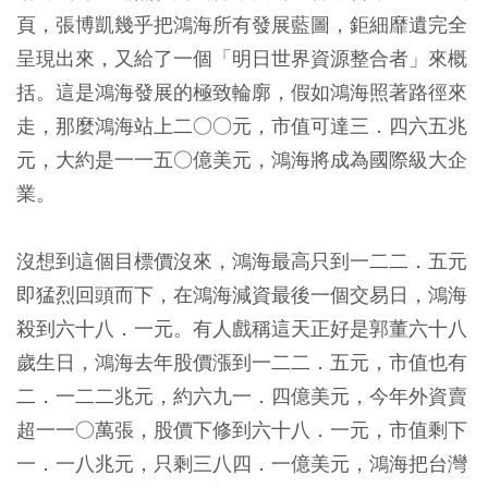
頁，張博凱幾乎把鴻海所有發展藍圖，鉅細靡遺完全
呈現出來，又給了一個「明日世界資源整合者」來概
括。這是鴻海發展的極致輪廓，假如鴻海照著路徑來
走，那麼鴻海站上二○○元，市值可達三．四六五兆
元，大約是一一五○億美元，鴻海將成為國際級大企
業。
沒想到這個目標價沒來，鴻海最高只到一二二．五元
即猛烈回頭而下，
在鴻海減資最後一個交易日，鴻海
殺到六十八．一元。有人戲稱這天正好是郭董六十八
歲生日，鴻海去年股價漲到一二二．五元，市值也有
二．一二二兆元，約六九一．四億美元，今年外資賣
超一一○萬張，股價下修到六十八．一元，市值剩下
一．一八兆元，
只剩三八四．一億美元，鴻海把台灣