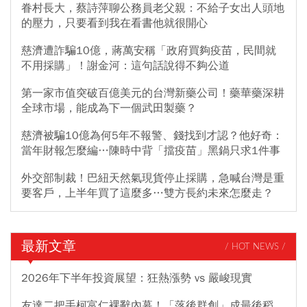
眷村長大，蔡詩萍聊公務員老父親：不給子女出人頭地
的壓力，只要看到我在看書他就很開心
慈濟遭詐騙10億，蔣萬安稱「政府買夠疫苗，民間就
不用採購」！謝金河：這句話說得不夠公道
第一家市值突破百億美元的台灣新藥公司！藥華藥深耕
全球市場，能成為下一個武田製藥？
慈濟被騙10億為何5年不報警、錢找到才認？他好奇：
當年財報怎麼編…陳時中背「擋疫苗」黑鍋只求1件事
外交部制裁！巴紐天然氣現貨停止採購，急喊台灣是重
要客戶，上半年買了這麼多…雙方長約未來怎麼走？
最新文章
/ HOT NEWS /
2026年下半年投資展望：狂熱漲勢 vs 嚴峻現實
友達二把手柯富仁裸辭內幕！「落後群創」成最後稻