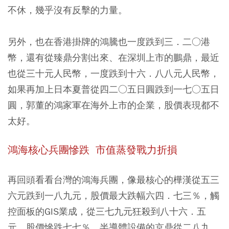
不休，幾乎沒有反擊的力量。
另外，也在香港掛牌的鴻騰也一度跌到三．二○港
幣，還有從臻鼎分割出來、在深圳上市的鵬鼎，最近
也從三十元人民幣，一度跌到十六．八八元人民幣，
如果再加上日本夏普從四二○五日圓跌到一七○五日
圓，郭董的鴻家軍在海外上市的企業，股價表現都不
太好。
鴻海核心兵團慘跌 市值蒸發戰力折損
再回頭看看台灣的鴻海兵團，像最核心的樺漢從五三
六元跌到一八九元，股價最大跌幅六四．七三％，觸
控面板的GIS業成，從三七九元狂殺到八十六．五
元，股價慘跌七七％，半導體設備的京鼎從二八九．