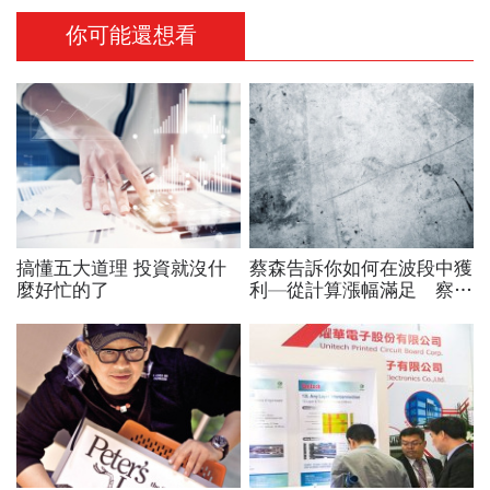
你可能還想看
搞懂五大道理 投資就沒什
蔡森告訴你如何在波段中獲
麼好忙的了
利—從計算漲幅滿足 察覺
多頭買進訊號