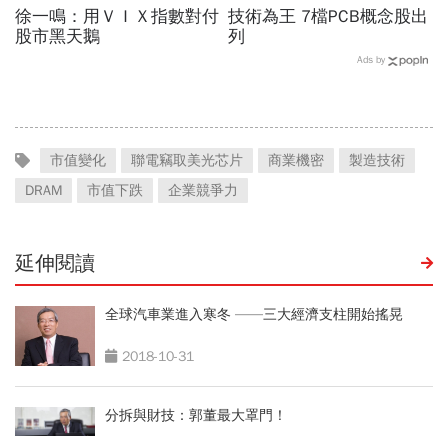
徐一鳴：用ＶＩＸ指數對付
技術為王 7檔PCB概念股出
股市黑天鵝
列
Ads by
市值變化
聯電竊取美光芯片
商業機密
製造技術
DRAM
市值下跌
企業競爭力
延伸閱讀
全球汽車業進入寒冬 ——三大經濟支柱開始搖晃
2018-10-31
分拆與財技：郭董最大罩門！