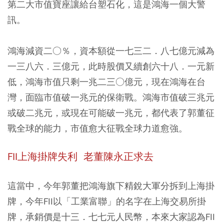
第二大市值寶座讓給台塑石化，這是鴻海一個大警
訊。
鴻海減資二○％，資本額從一七三二．八七億元減為
一三八六．三億元，此時股價又續創六十八．一元新
低，鴻海市值只剩一兆二三○億元，現在鴻海在台
灣，面臨市值破一兆元的保衛戰。鴻海市值破三兆元
或破二兆元，或現在可能破一兆元，都代表了郭董征
戰全球的能力，市值愈大征戰全球力道愈強。
FII上海掛牌失利 老董陳永正求去
這當中，今年郭董把鴻海旗下精銳大軍分拆到上海掛
牌，
今年FII以「工業富聯」的名字在上海交易所掛
牌，承銷價是十三．七七元人民幣，本來大家認為FII