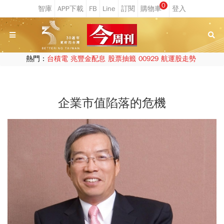
0
熱門：
台積電
兆豐金配息
股票抽籤
00929
航運股走勢
企業市值陷落的危機