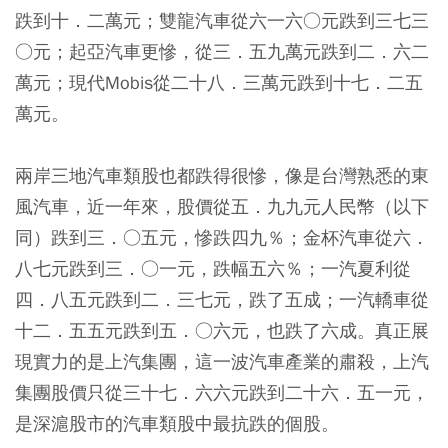
跌到十．二萬元；雙龍汽車從六一六○元跌到三七三
○元；起亞汽車更慘，從三．五九萬元跌到二．六二
萬元；現代Mobis從二十八．三萬元跌到十七．二五
萬元。
兩岸三地汽車類股也都跌得很慘，像是台灣熟悉的東
風汽車，近一年來，股價從五．九九元人民幣（以下
同）跌到三．○五元，慘跌四九％；金杯汽車從六．
八七元跌到三．○一元，跌幅五六％；一汽夏利從
四．八五元跌到二．三七元，跌了五成；一汽轎車從
十二．五五元跌到五．○六元，也跌了六成。真正展
現實力的是上汽集團，這一波汽車產業的肅殺，上汽
集團股價只從三十七．六六元跌到二十六．五一元，
是深滬股市的汽車類股中最抗跌的個股。