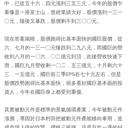
中，已從五十六．四元漲到三五三元，
今年的股價乍
看像是一座富士山，曾經業績大好，股價漲到一三一
○元，隨後又暴跌，股價剩不到三○○元。
現在答案揭曉，股價跑得比基本面快的國巨股價，從
六、七月的一三一○元慘跌到二九八元，而國巨的營
收到八月的一○六．○二億元到頂，此後營收快速下
滑，國巨九月營收剩一○二．五三億元，十月剩六十
三．一五億元，國巨前三季EPS在七十元左右，但是
股價跌勢跑得比基本面快，很多看好國巨基本面的投
資人，今年在國巨身上都受到重傷。
其實被動元件是標準的景氣循環產業，今年被動元件
漲價，導因於日本村田把被動元件產能移向車用，造
成市場上供給吃緊，價格三級跳，這是百年一遇的好