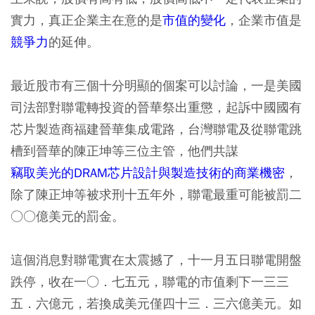
實力，真正
企業主
在意的是
市值的變化
，企業市值是
競爭力
的延伸。
最近股市有三個十分明顯的個案可以討論，一是美國
司法部對聯電轉投資的晉華祭出重懲，起訴中國國有
芯片製造商福建晉華集成電路，台灣聯電及從聯電跳
槽到晉華的陳正坤等三位主管，他們共謀
竊取美光的DRAM芯片設計與製造技術的商業機密
，
除了陳正坤等被求刑十五年外，聯電最重可能被罰二
○○億美元的罰金。
這個消息對聯電實在太震撼了，十一月五日聯電開盤
跌停，收在一○．七五元，聯電的市值剩下一三三
五．六億元，若換成美元僅四十三．三六億美元。如