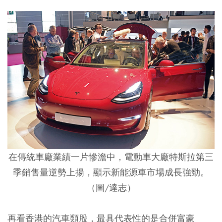
在傳統車廠業績一片慘澹中，電動車大廠特斯拉第三
季銷售量逆勢上揚，顯示新能源車市場成長強勁。
（圖/達志）
再看香港的汽車類股，最具代表性的是合併富豪