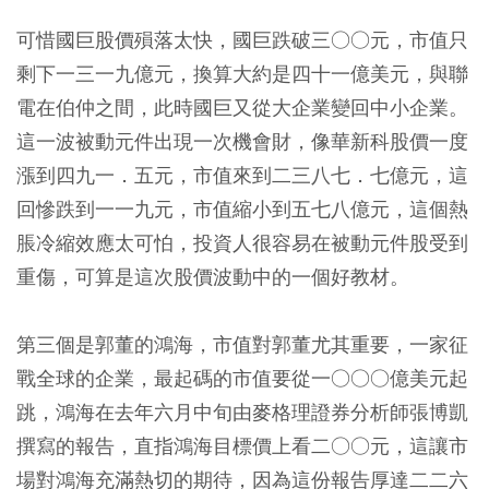
可惜國巨股價殞落太快，國巨跌破三○○元，市值只
剩下一三一九億元，換算大約是四十一億美元，與聯
電在伯仲之間，此時國巨又從大企業變回中小企業。
這一波被動元件出現一次機會財，
像華新科股價一度
漲到四九一．五元，市值來到二三八七．七億元，這
回慘跌到一一九元，市值縮小到五七八億元，這個熱
脹冷縮效應太可怕，投資人很容易在被動元件股受到
重傷，可算是這次股價波動中的一個好教材。
第三個是郭董的鴻海，市值對郭董尤其重要，一家征
戰全球的企業，最起碼的市值要從一○○○億美元起
跳，鴻海在去年六月中旬由麥格理證券分析師張博凱
撰寫的報告，直指鴻海目標價上看二○○元，這讓市
場對鴻海充滿熱切的期待，因為這份報告厚達二二六