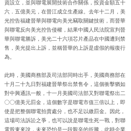
資設立，並與聯電展開技術合作關係，投資金額五十
六．五億美元，在晉江成立生產線。去年十二月，美
光控告福建晉華與聯電向美光竊取關鍵技術，而晉華
與聯電反向美光控告侵權，結果中國人民法院宣判晉
華與聯電勝訴，美光二十六項芯片產品在中國遭到禁
售，美光提出上訴，並稱晉華的上訴是虛假的報復行
為。
此時，美國商務部及司法部同時出手，美國商務部在
十月二十九日對福建晉華祭出禁售令，這個衝擊猶如
對中興通訊一般，十一月美國司法部又對聯電祭出二
○○億美元罰金，這個數字是聯電市值三倍以上，即
使是把整個聯電拍賣處分，也不足以繳罰金。
因此，
這場司法訴訟之爭，也可以說是聯電生死一戰，對聯
電股東來說，未來恐怕是一段艱辛的折騰，此時企業