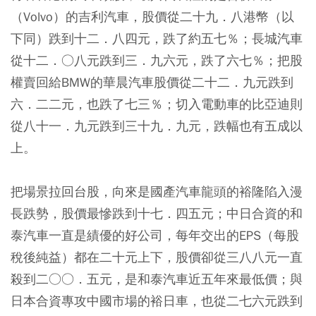
（Volvo）的吉利汽車，股價從二十九．八港幣（以
下同）跌到十二．八四元，跌了約五七％；長城汽車
從十二．○八元跌到三．九六元，跌了六七％；把股
權賣回給BMW的華晨汽車股價從二十二．九元跌到
六．二二元，也跌了七三％；切入電動車的比亞迪則
從八十一．九元跌到三十九．九元，跌幅也有五成以
上。
把場景拉回台股，向來是國產汽車龍頭的裕隆陷入漫
長跌勢，股價最慘跌到十七．四五元；中日合資的和
泰汽車一直是績優的好公司，每年交出的EPS（每股
稅後純益）都在二十元上下，股價卻從三八八元一直
殺到二○○．五元，是和泰汽車近五年來最低價；與
日本合資專攻中國市場的裕日車，也從二七六元跌到