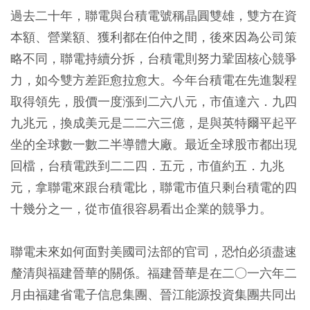
過去二十年，聯電與台積電號稱晶圓雙雄，雙方在資
本額、營業額、獲利都在伯仲之間，後來因為公司策
略不同，聯電持續分拆，台積電則努力鞏固核心競爭
力，如今雙方差距愈拉愈大
。今年台積電在先進製程
取得領先，股價一度漲到二六八元，市值達六．九四
九兆元，換成美元是二二六三億，是與英特爾平起平
坐的全球數一數二半導體大廠。最近全球股市都出現
回檔，台積電跌到二二四．五元，市值約五．九兆
元，拿聯電來跟台積電比，聯電市值只剩台積電的四
十幾分之一，從市值很容易看出企業的競爭力。
聯電未來如何面對美國司法部的官司，恐怕必須盡速
釐清與福建晉華的關係。福建晉華是在二○一六年二
月由福建省電子信息集團、晉江能源投資集團共同出