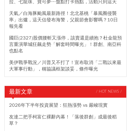
拉、七龍珠、寶可夢…盤點打卡熱點，活動只到這天
天氣／白海豚颱風最新路徑！北北基桃「暴風圈侵襲
率」出爐，這天估發布海警，父親節會影響嗎？10日
報先看
國巨(2327)股價腰斬又漲停，該賣還是續抱？杜金龍預
言重演華城狂飆走勢「解套時間曝光」！群創、南亞科
也點名
美伊戰爭戰況／川普又不打了！宣布取消「二戰以來最
大軍事行動」，稱協議框架談妥，條件曝光
最新文章
/ HOT NEWS /
2026年下半年投資展望：狂熱漲勢 vs 嚴峻現實
友達二把手柯富仁裸辭內幕！「落後群創」成最後稻
草？