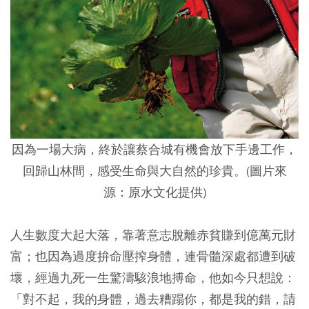
因為一場大病，終於讓蔡合城有機會放下手邊工作，
回歸山林間，感受生命與大自然的珍貴。(圖片來
源：原水文化提供)
人生數度大起大落，靠著意志脫離赤貧賺到億萬元財
富；也因為過度拚命壓搾身體，連骨髓深處都遭到破
壞，經過九死一生驚濤駭浪地搏命，他如今只想說：
「對不起，我的身體，過去糟蹋你，都是我的錯，請