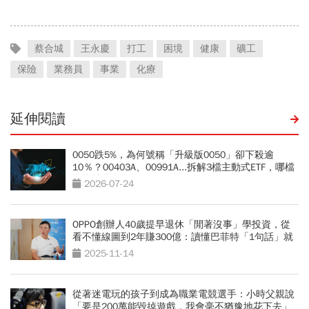
蔡合城
王永慶
打工
困境
健康
礦工
保險
業務員
事業
化療
延伸閱讀
0050跌5%，為何號稱「升級版0050」卻下殺逾
10％？00403A、00991A...拆解3檔主動式ETF，哪檔
最抗跌？
2026-07-24
OPPO創辦人40歲提早退休「閒著沒事」學投資，從
看不懂線圖到2年賺300億：讀懂巴菲特「1句話」就
夠了
2025-11-14
從著迷電玩的孩子到成為職業電競選手：小時父親說
「要是200萬能毀掉遊戲，我會毫不猶豫地花下去」