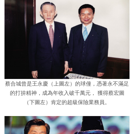
蔡合城曾是王永慶（上圖左）的球僮，憑著永不滿足
的打拚精神，成為年收入破千萬元， 獲得蔡宏圖
（下圖左）肯定的超級保險業務員。