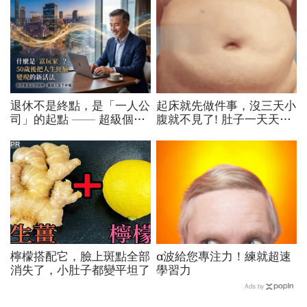
退休不是終點，是「一人公
起床就先做件事，沒三天小
司」的起點 —— 超級個體
腹就不見了! 肚子一天天變
時代的 5 個轉變
小！
PR
檸檬搭配它，臉上斑點全部
α波給您專注力！練就超速
消失了，小肚子都變平坦了
學習力
Ads by