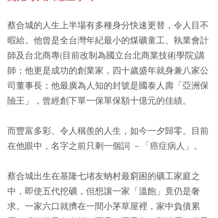
蔡合城的人生上半場有多種身分快速更替，令人目不
暇給。他曾是全台灣年紀最小的煤礦童工、執業會計
師及台北商專(目前改制為國立台北商業技術學院)講
師；他更是成功的創業家，四十歲盛年就身兼八家公
司董事長；他最廣為人知的封號是國泰人壽「亞洲保
險王」，曾經創下單一保單保額十億元的佳績。
而豐富多彩、令人稱羨的人生，如今一夕歸零。目前
在他眼中，名字之前只剩一個詞 －「癌症病人」。
蔡合城出生在基隆七堵友蚋村最窮困的礦工家庭之
中，即使五代挖礦，但想讓一家「溫飽」竟仍是奢
求。一家六口就擠在一間小茅草屋裡，家中負債累