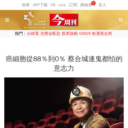
0
熱門：
台積電
兆豐金配息
股票抽籤
00929
航運股走勢
癌細胞從88％到0％ 蔡合城連鬼都怕的
意志力