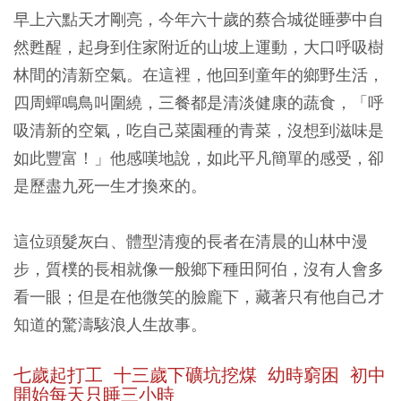
早上六點天才剛亮，今年六十歲的蔡合城從睡夢中自
然甦醒，起身到住家附近的山坡上運動，大口呼吸樹
林間的清新空氣。在這裡，他回到童年的鄉野生活，
四周蟬鳴鳥叫圍繞，三餐都是清淡健康的蔬食，「呼
吸清新的空氣，吃自己菜園種的青菜，沒想到滋味是
如此豐富！」他感嘆地說，如此平凡簡單的感受，卻
是歷盡九死一生才換來的。
這位頭髮灰白、體型清瘦的長者在清晨的山林中漫
步，質樸的長相就像一般鄉下種田阿伯，沒有人會多
看一眼；但是在他微笑的臉龐下，藏著只有他自己才
知道的驚濤駭浪人生故事。
七歲起打工 十三歲下礦坑挖煤 幼時窮困 初中
開始每天只睡三小時