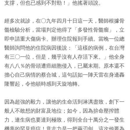
支撐，但也已感到不對勁！」他搖著頭說。
經多次就診，在○九年四月十日這一天，醫師根據骨
髓檢驗分析，當場判定他得了「多發性骨髓瘤」，立
即申請重大傷病卡、辦理住院報到手續。當晚一位總
醫師詢問他的住院病因後說：「這樣的病例，在台灣
有三○一位，但是，幾乎沒有人存活下來。」他全身
有八八％的骨頭遭癌細胞侵入，已屬末期。原本還不
擔心自己病情的蔡合城，這句話如一陣天雷在身邊轟
隆響起，令他頓時感到天旋地轉。
因為超強的毅力，讓他的生命活到淋漓盡致，創下一
般人不敢想的財富及地位；如今，因為拚命壓搾體
力，連生病也要達到極致，得到全台十萬分之一發生
機率的罕見癌症！意志力是一把兩刃劍，這次他要為