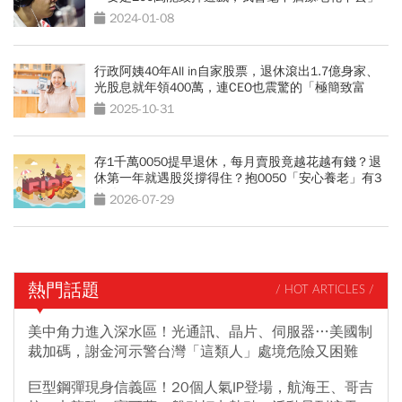
2024-01-08
行政阿姨40年All in自家股票，退休滾出1.7億身家、
光股息就年領400萬，連CEO也震驚的「極簡致富
術」
2025-10-31
存1千萬0050提早退休，每月賣股竟越花越有錢？退
休第一年就遇股災撐得住？抱0050「安心養老」有3
條件
2026-07-29
熱門話題
/ HOT ARTICLES /
美中角力進入深水區！光通訊、晶片、伺服器…美國制
裁加碼，謝金河示警台灣「這類人」處境危險又困難
巨型鋼彈現身信義區！20個人氣IP登場，航海王、哥吉