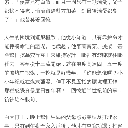
累，「便當只有白飯，而且一周只有一顆滷蛋，父子
都捨不得吃，輪流留給對方加菜，到最後滷蛋都臭
了！」他苦笑著回憶。
人生的困境到這般極致，他從小知道，只有靠拚命才
能掙脫命運的詛咒。七歲起，他靠著賣菜、挑柴，甚
至幫忙挖墓穴等零工來維持家計，哪裡有錢賺就往哪
裡去。甚至從十三歲開始，就在溫度高達四、五十度
的礦坑中挖煤，一挖就是好幾年。「你能想像嗎？小
小年紀就在煤灰彌漫、伸手不見五指的礦坑裡工作，
那種感覺真是度日如年啊！」回憶近半世紀前的事，
彷彿近在眼前。
白天打工，晚上幫忙生病的父母照顧弟妹及打理家
事，只有到午夜全家入睡後，他才有空寫功課；打起