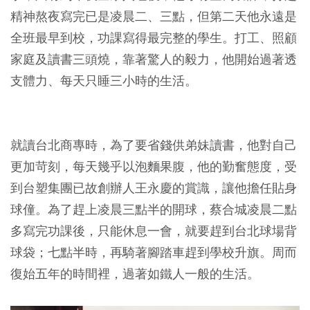
精神熬夜寫完已是凌晨二、三點，但第二天他永遠是
全班最早到校，功課寫得最完整的學生。打工、照顧
家庭及讀書三頭燒，靠著驚人的毅力，他開始過著透
支體力、每天只睡三小時的生活。
就讀台北商專時，為了要省錢供弟妹讀書，他對自己
更加苛刻，每天幾乎以泡麵果腹，他的勤奮態度，受
到台塑集團已故創辦人王永慶的賞識，讓他擔任貼身
球僮。為了趕上凌晨三點半的開球，蔡合城凌晨二點
多寫完功課後，只能休息一會，就要趕到台北球場背
球袋；七點半時，再騎著腳踏車趕到學校升旗。周而
復始五年的時間裡，過著如鐵人一般的生活。