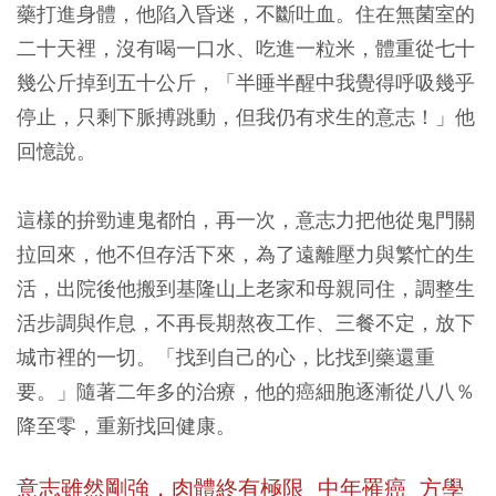
藥打進身體，他陷入昏迷，不斷吐血。住在無菌室的
二十天裡，沒有喝一口水、吃進一粒米，體重從七十
幾公斤掉到五十公斤，「半睡半醒中我覺得呼吸幾乎
停止，只剩下脈搏跳動，但我仍有求生的意志！」他
回憶說。
這樣的拚勁連鬼都怕，再一次，意志力把他從鬼門關
拉回來，他不但存活下來，為了遠離壓力與繁忙的生
活，出院後他搬到基隆山上老家和母親同住，調整生
活步調與作息，不再長期熬夜工作、三餐不定，放下
城市裡的一切。「找到自己的心，比找到藥還重
要。」隨著二年多的治療，他的癌細胞逐漸從八八％
降至零，重新找回健康。
意志雖然剛強，肉體終有極限 中年罹癌 方學