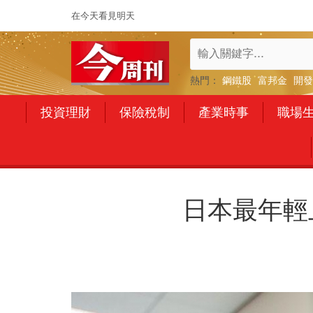
在今天看見明天
熱門：
鋼鐵股
富邦金
開發
投資理財
保險稅制
產業時事
職場
日本最年輕