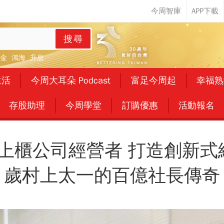
搜尋
金
鴻海
升息
生活
今周大耳朵 Podcast
富足今周起
幸福熟
存股助理
今周學堂
訂購優惠
活動報名
上櫃公司經營者 打造創新式網
歲村上太一的百億社長傳奇