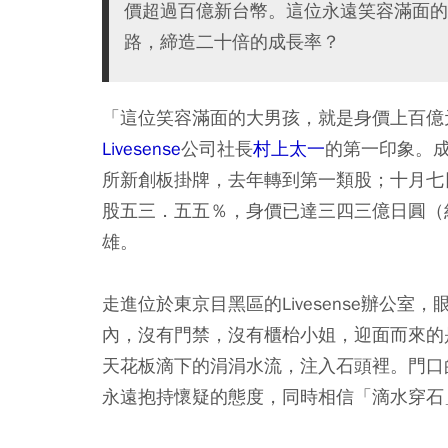
價超過百億新台幣。這位永遠笑容滿面的
路，締造二十倍的成長率？
「這位笑容滿面的大男孩，就是身價上百億
Livesense
公司社長
村上太一
的第一印象。成
所新創板掛牌，去年轉到第一類股；十月七
股五三．五五％，身價已達三四三億日圓（
雄。
走進位於東京目黑區的Livesense辦公
內，沒有門禁，沒有櫃枱小姐，迎面而來的
天花板滴下的涓涓水流，注入石頭裡。門口的設
永遠抱持懷疑的態度，同時相信「滴水穿石