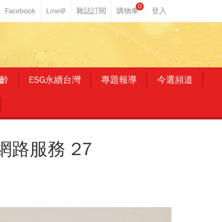
0
齡
ESG永續台灣
專題報導
今選頻道
路服務 27