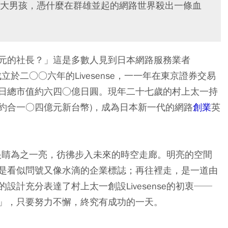
大男孩，憑什麼在群雄並起的網路世界殺出一條血
元的社長？」這是多數人見到日本網路服務業者
立於二○○六年的Livesense，一一年在東京證券交易
日總市值約六四○億日圓。現年二十七歲的村上太一持
約合一○四億元新台幣)，成為日本新一代的網路
創業
英
室，眼睛為之一亮，彷彿步入未來的時空走廊。明亮的空間
是看似問號又像水滴的企業標誌；再往裡走，是一道由
計充分表達了村上太一創設Livesense的初衷──
」，只要努力不懈，終究有成功的一天。