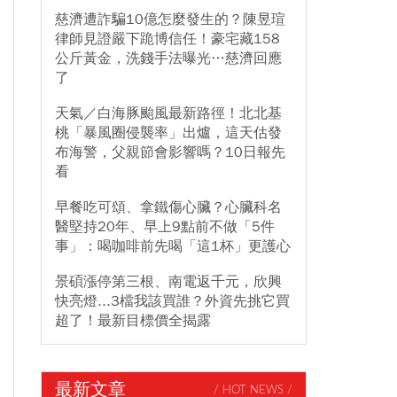
慈濟遭詐騙10億怎麼發生的？陳昱瑄
律師見證嚴下跪博信任！豪宅藏158
公斤黃金，洗錢手法曝光…慈濟回應
了
天氣／白海豚颱風最新路徑！北北基
桃「暴風圈侵襲率」出爐，這天估發
布海警，父親節會影響嗎？10日報先
看
早餐吃可頌、拿鐵傷心臟？心臟科名
醫堅持20年、早上9點前不做「5件
事」：喝咖啡前先喝「這1杯」更護心
景碩漲停第三根、南電返千元，欣興
快亮燈...3檔我該買誰？外資先挑它買
超了！最新目標價全揭露
最新文章
/ HOT NEWS /